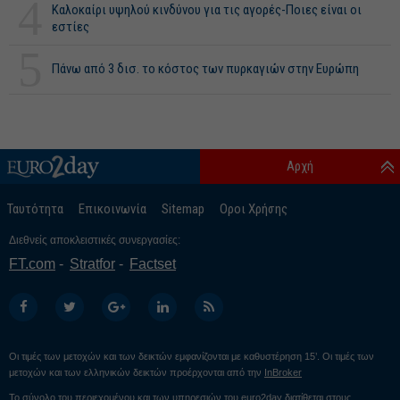
4
Καλοκαίρι υψηλού κινδύνου για τις αγορές-Ποιες είναι οι
εστίες
5
Πάνω από 3 δισ. το κόστος των πυρκαγιών στην Ευρώπη
Αρχή
Ταυτότητα
Επικοινωνία
Sitemap
Οροι Χρήσης
Διεθνείς αποκλειστικές συνεργασίες:
FT.com
Stratfor
Factset
Οι τιμές των μετοχών και των δεικτών εμφανίζονται με καθυστέρηση 15’. Οι τιμές των
μετοχών και των ελληνικών δεικτών προέρχονται από την
InBroker
Το σύνολο του περιεχομένου και των υπηρεσιών του euro2day διατίθεται στους