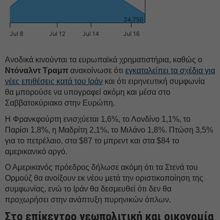
24.750
Jul 8
Jul 12
Jul 14
Jul 16
Ανοδικά κινούνται τα ευρωπαϊκά χρηματιστήρια, καθώς ο
Ντόναλντ
Τραμπ
ανακοίνωσε ότι
εγκαταλείπει τα σχέδια για
νέες επιθέσεις κατά του Ιράν
και ότι ειρηνευτική συμφωνία
θα μπορούσε να υπογραφεί ακόμη και μέσα στο
Σαββατοκύριακο στην Ευρώπη.
H Φρανκφούρτη ενισχύεται 1,6%, το Λονδίνο 1,1%, το
Παρίσι 1,8%, η Μαδρίτη 2,1%, το Μιλάνο 1,8%. Πτώση 3,5%
για το πετρέλαιο, στα $87 το μπρεντ και στα $84 το
αμερικανικό αργό.
Ο Αμερικανός πρόεδρος δήλωσε ακόμη ότι τα Στενά του
Ορμούζ θα ανοίξουν εκ νέου μετά την οριστικοποίηση της
συμφωνίας, ενώ το Ιράν θα δεσμευθεί ότι δεν θα
προχωρήσει στην ανάπτυξη πυρηνικών όπλων.
Στο επίκεντρο γεωπολιτική και οικονομία