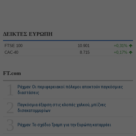
ΔΕΙΚΤΕΣ ΕΥΡΩΠΗ
FTSE 100
10.901
+0,31%
CAC-40
8.715
+0,17%
FT.com
1
Ράχμαν: Οι περιφερειακοί πόλεμοι αποκτούν παγκόσμιες
διαστάσεις
2
Παγκόσμια έξαρση στις κλοπές χαλκού, μπίζνες
δισεκατομμυρίων
3
Ράχμαν: Το σχέδιο Τραμπ για την Ευρώπη καταρρέει