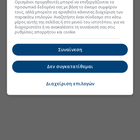
Ορισμένοι προμηθευτές μπορεί να επεξεργάζονται τα
προσωπικά δεδομένα σας με βάση το έννομο συμφέρον
τους, αλλά μπορείτε να αρνηθείτε κάνοντας διαχείριση των
παρακάτω επιλογών. Αναζητήστε έναν σύνδεσμο στο κάτω
μέρος αυτής της σελίδας ή στο μενού του ιστοτόπου, για να
διαχειριστείτε ή να ανακαλέσετε τη συναίνεσή σας στις
ρυθμίσεις απορρήτου και cookie.
Συναίνεση
Δεν συγκατατίθεμαι
Διαχείριση επιλογών