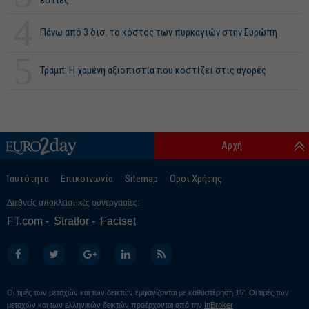
εστίες
4
Πάνω από 3 δισ. το κόστος των πυρκαγιών στην Ευρώπη
5
Τραμπ: Η χαμένη αξιοπιστία που κοστίζει στις αγορές
Αρχή
Ταυτότητα
Επικοινωνία
Sitemap
Οροι Χρήσης
Διεθνείς αποκλειστικές συνεργασίες:
FT.com
Stratfor
Factset
Οι τιμές των μετοχών και των δεικτών εμφανίζονται με καθυστέρηση 15’. Οι τιμές των
μετοχών και των ελληνικών δεικτών προέρχονται από την
InBroker