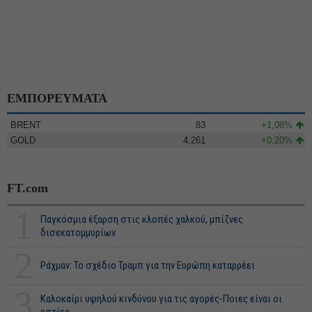
ΕΜΠΟΡΕΥΜΑΤΑ
BRENT
83
+1,08%
GOLD
4.261
+0,20%
FT.com
1
Παγκόσμια έξαρση στις κλοπές χαλκού, μπίζνες
δισεκατομμυρίων
2
Ράχμαν: Το σχέδιο Τραμπ για την Ευρώπη καταρρέει
3
Καλοκαίρι υψηλού κινδύνου για τις αγορές-Ποιες είναι οι