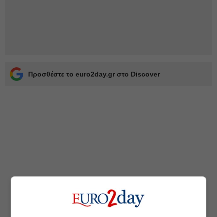
Προσθέστε το euro2day.gr στο Discover