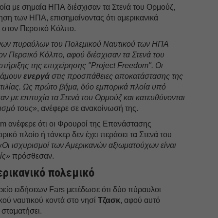
οία με σημαία ΗΠΑ διέσχισαν τα Στενά του Ορμούζ,
ηση των ΗΠΑ, επισημαίνοντας ότι αμερικανικά
η στον Περσικό Κόλπο.
ενων πυραύλων του Πολεμικού Ναυτικού των ΗΠΑ
τον Περσικό Κόλπο, αφού διέσχισαν τα Στενά του
τήριξης της επιχείρησης "Project Freedom". Οι
δράμουν
ενεργά
στις προσπάθειες αποκατάστασης της
τιλίας. Ως πρώτο βήμα, δύο εμπορικά πλοία υπό
αν με επιτυχία τα Στενά του Ορμούζ και κατευθύνονται
ισμό τους»
, ανέφερε σε ανακοίνωσή της.
im ανέφερε ότι οι Φρουροί της Επανάστασης
ρικό πλοίο ή τάνκερ δεν έχει περάσει τα Στενά του
 «Οι ισχυρισμοί των Αμερικανών αξιωματούχων είναι
ίς»
πρόσθεσαν.
ερικανικό πολεμικό
ρείο ειδήσεων Fars μετέδωσε ότι δύο πύραυλοι
κού ναυτικού κοντά στο νησί
Τζασκ
, αφού αυτό
 σταματήσει.