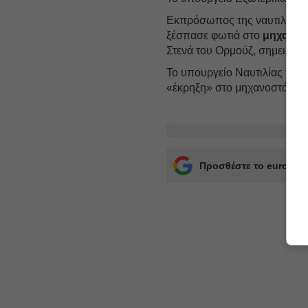
Eκπρόσωπος της ναυτιλιακής
ξέσπασε φωτιά στο
μηχανο
Στενά του Ορμούζ, σημειώνοντ
Το υπουργείο Ναυτιλίας της 
«έκρηξη» στο μηχανοστάσιο.
Προσθέστε το euro2day