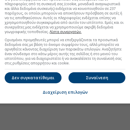
πληροφορίες από τη συσκευή σας (cookie, μοναδικά αναγνωριστικά
 εταιρείας HMM είπε στο πρακτορείο Reuters ότι
και άλλα δεδομένα συσκευής) ενδέχεται να κοινοποιηθούν σε 237
παρόχους, οι οποίοι μπορούν να αποκτήσουν πρόσβαση σε αυτές ή
στάσιο
ενός από τα πλοία της που βρίσκονται στα
να τις αποθηκεύσουν. Αυτές οι πληροφορίες ενδέχεται επίσης να
ας ότι τα αίτια είναι ακόμη υπό διερεύνηση.
χρησιμοποιηθούν συγκεκριμένα από αυτόν τον ιστότοπο. Εμείς και οι
συνεργάτες μας ενδέχεται να χρησιμοποιούμε ακριβή δεδομένα
Νότιας Κορέας από την πλευρά του έκανε λόγο για
γεωγραφικής τοποθεσίας.
Λίστα συνεργατών.
Ορισμένοι προμηθευτές μπορεί να επεξεργάζονται τα προσωπικά
δεδομένα σας με βάση το έννομο συμφέρον τους, αλλά μπορείτε να
αρνηθείτε κάνοντας διαχείριση των παρακάτω επιλογών. Αναζητήστε
έναν σύνδεσμο στο κάτω μέρος αυτής της σελίδας ή στο μενού του
ιστοτόπου, για να διαχειριστείτε ή να ανακαλέσετε τη συναίνεσή σας
στις ρυθμίσεις απορρήτου και cookie.
.gr στο Discover
Δεν συγκατατίθεμαι
Συναίνεση
Διαχείριση επιλογών