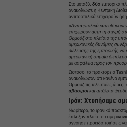
Στο μεταξύ,
δύο
εμπορικά πλ
ανακοίνωσε η Κεντρική Διοίκ
αντιτορπιλικά επιχειρούν ήδ
«Αντιτορπιλικά κατευθυνόμ
επιχειρούν αυτή τη στιγμή σ
Ορμούζ στο πλαίσιο της υποσ
αμερικανικές δυνάμεις συν
διέλευσης της εμπορικής ναυ
αμερικανική σημαία διέπλευσ
με ασφάλεια προς τον προορ
Ωστόσο, το πρακτορείο Tasn
ανακοίνωσαν ότι κανένα εμπο
Ορμούζ τις τελευταίες ώρες
.
αβάσιμοι
και απόλυτα ψευδε
Ιράν: Χτυπήσαμε αμ
Νωρίτερα, το ιρανικό πρακτο
έπληξαν πλοίο του αμερικανι
αγνόησε προειδοποιήσεις να