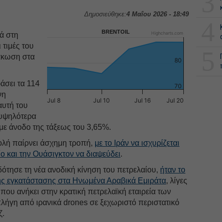
3
Δημοσιεύθηκε:
4 Μαΐου 2026 - 18:49
4
BRENTOIL
Highcharts.com
ά στη
 τιμές του
5
μάκωση στα
80
άσει τα 114
70
νη
Jul 8
Jul 10
Jul 16
Jul 20
αυτή του
 υψηλότερα
με άνοδο της τάξεως του 3,65%.
ολή παίρνει άσχημη τροπή,
με το Ιράν να ισχυρίζεται
ίο και την Ουάσιγκτον να διαψεύδει
.
ότησε τη νέα ανοδική κίνηση του πετρελαίου,
ήταν το
ής εγκατάστασης στα Ηνωμένα Αραβικά Εμιράτα
, λίγες
ου ανήκει στην κρατική πετρελαϊκή εταιρεία των
λήγη από ιρανικά drones σε ξεχωριστό περιστατικό
ζ.