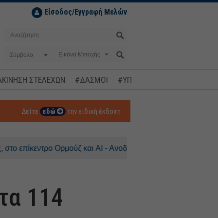
Είσοδος/Εγγραφή Μελών
Σύμβολο
ΚΙΝΗΣΗ ΣΤΕΛΕΧΩΝ
#ΔΑΣΜΟΙ
#ΥΠΟΚΛΟΠΕΣ
#ΠΛΗΘΩΡΙΣΜ
Δείτε
εδώ
την ειδική έκδοση
ντρο Ορμούζ και AI - Ανοδος 0,3% για τον DAX
τα 114