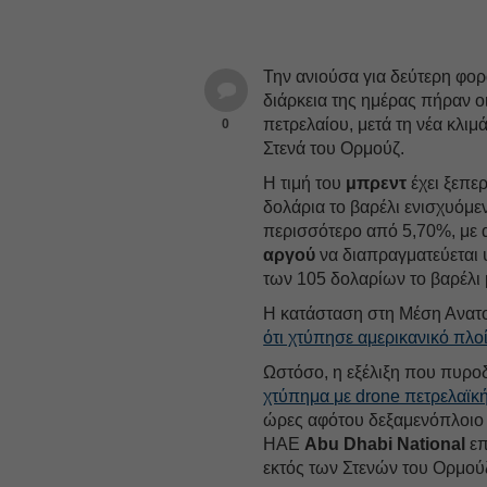
Την ανιούσα για δεύτερη φορ
διάρκεια της ημέρας πήραν οι
πετρελαίου, μετά τη νέα κλι
0
Στενά του Ορμούζ.
Η τιμή του
μπρεντ
έχει ξεπερ
δολάρια το βαρέλι ενισχυόμε
περισσότερο από 5,70%, με 
αργού
να διαπραγματεύεται
των 105 δολαρίων το βαρέλι 
Η κατάσταση στη Μέση Ανατ
ότι χτύπησε αμερικανικό πλο
Ωστόσο, η εξέλιξη που πυροδ
χτύπημα με drone πετρελαϊκ
ώρες αφότου δεξαμενόπλοιο π
ΗΑΕ
Abu Dhabi National
επ
εκτός των Στενών του Ορμού