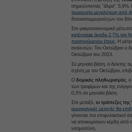
σημειώνοντας "άλμα" 5,9%. 
περιουσία μεγαλύτερη από 40
δισεκατομμυριούχων του Bl
Στο μακροοικονομικό μέτωπο
κατέγραψε άνοδο 2,7% τον Ν
προηγούμενου έτους
. Η μέτ
αναλυτών. Τον Οκτώβριο ο δε
Οκτώβριο του 2023.
Σε μηνιαία βάση, ο δείκτης 
σχέση με τον Οκτώβριο, επιβ
Ο
δομικός πληθωρισμός
, 
των τροφίμων και της ενέργε
0,3% σε μηνιαία βάση.
Στο μεταξύ,
οι τράπεζες της 
αμερικανικές μετοχές θα επι
γίνονται πιο επιφυλακτικοί 
να αποκομίσουν κέρδη από τι
νοημοσύνη.