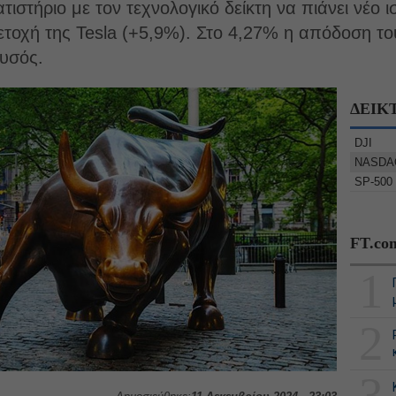
ιστήριο με τον τεχνολογικό δείκτη να πιάνει νέο 
ετοχή της Tesla (+5,9%). Στο 4,27% η απόδοση το
ρυσός.
ΔΕΙΚ
DJI
NASDA
SP-500
FT.co
1
2
3