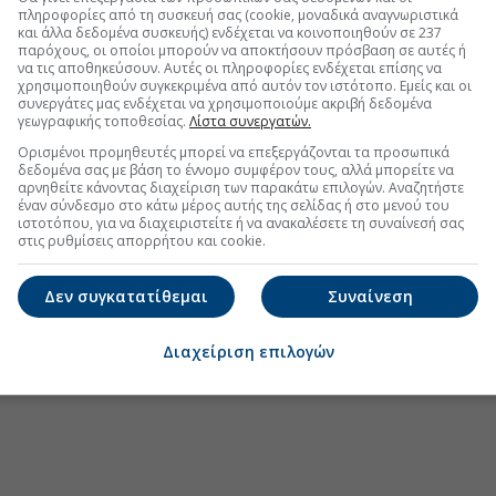
πληροφορίες από τη συσκευή σας (cookie, μοναδικά αναγνωριστικά
και άλλα δεδομένα συσκευής) ενδέχεται να κοινοποιηθούν σε 237
παρόχους, οι οποίοι μπορούν να αποκτήσουν πρόσβαση σε αυτές ή
να τις αποθηκεύσουν. Αυτές οι πληροφορίες ενδέχεται επίσης να
χρησιμοποιηθούν συγκεκριμένα από αυτόν τον ιστότοπο. Εμείς και οι
συνεργάτες μας ενδέχεται να χρησιμοποιούμε ακριβή δεδομένα
γεωγραφικής τοποθεσίας.
Λίστα συνεργατών.
Ορισμένοι προμηθευτές μπορεί να επεξεργάζονται τα προσωπικά
δεδομένα σας με βάση το έννομο συμφέρον τους, αλλά μπορείτε να
αρνηθείτε κάνοντας διαχείριση των παρακάτω επιλογών. Αναζητήστε
έναν σύνδεσμο στο κάτω μέρος αυτής της σελίδας ή στο μενού του
ιστοτόπου, για να διαχειριστείτε ή να ανακαλέσετε τη συναίνεσή σας
στις ρυθμίσεις απορρήτου και cookie.
Δεν συγκατατίθεμαι
Συναίνεση
Διαχείριση επιλογών