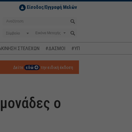
Είσοδος/Εγγραφή Μελών
Σύμβολο
ΚΙΝΗΣΗ ΣΤΕΛΕΧΩΝ
#ΔΑΣΜΟΙ
#ΥΠΟΚΛΟΠΕΣ
#ΠΛΗΘΩΡΙΣΜ
Δείτε
εδώ
την ειδική έκδοση
 μονάδες ο