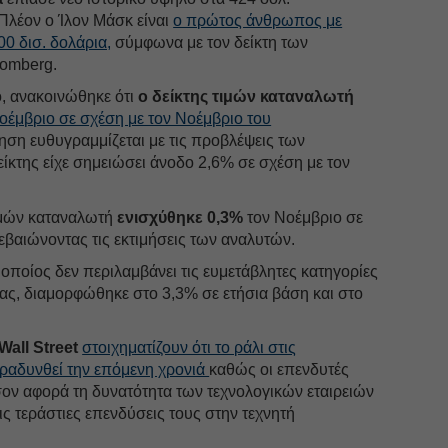
Πλέον ο Ίλον Μάσκ είναι
ο πρώτος άνθρωπος με
0 δισ. δολάρια,
σύμφωνα με τον δείκτη των
oomberg.
, ανακοινώθηκε ότι
ο δείκτης τιμών καταναλωτή
οέμβριο σε σχέση με τον Νοέμβριο του
ρηση ευθυγραμμίζεται με τις προβλέψεις των
ίκτης είχε σημειώσει άνοδο 2,6% σε σχέση με τον
τιμών καταναλωτή
ενισχύθηκε 0,3%
τον Νοέμβριο σε
εβαιώνοντας τις εκτιμήσεις των αναλυτών.
ο οποίος δεν περιλαμβάνει τις ευμετάβλητες κατηγορίες
ιας, διαμορφώθηκε στο 3,3% σε ετήσια βάση και στο
Wall Street
στοιχηματίζουν ότι το ράλι στις
βραδυνθεί την επόμενη χρονιά
καθώς οι επενδυτές
όσον αφορά τη δυνατότητα των τεχνολογικών εταιρειών
ς τεράστιες επενδύσεις τους στην τεχνητή