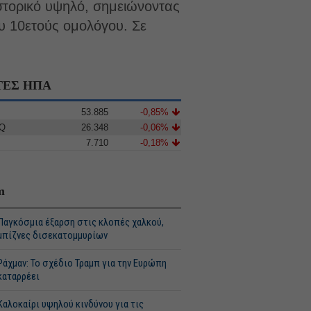
ιστορικό υψηλό, σημειώνοντας
υ 10ετούς ομολόγου. Σε
ΤΕΣ ΗΠΑ
53.885
-0,85%
Q
26.348
-0,06%
7.710
-0,18%
m
Παγκόσμια έξαρση στις κλοπές χαλκού,
μπίζνες δισεκατομμυρίων
Ράχμαν: Το σχέδιο Τραμπ για την Ευρώπη
καταρρέει
Καλοκαίρι υψηλού κινδύνου για τις