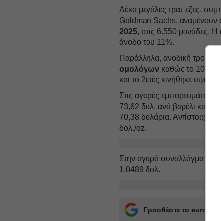
Δέκα μεγάλες τράπεζες, συμ
Goldman Sachs, αναμένουν 
2025
, στις 6.550 μονάδες. Η
άνοδο του 11%.
Παράλληλα, ανοδική τροχιά 
ομολόγων
καθώς το 10ετές 
και το 2ετές κινήθηκε υψηλό
Στις αγορές εμπορευμάτων, η
73,62 δολ. ανά βαρέλι και η 
70,38 δολάρια. Αντίστοιχα, η
δολ./oz.
Στην αγορά συναλλάγματος,
1,0489 δολ.
Προσθέστε το euro2day