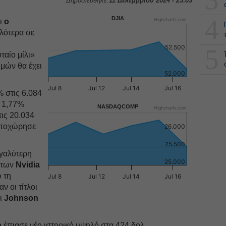
Δημοσιεύθηκε:
11 Δεκεμβρίου 2024 - 23:03
4
DJIA
Highcharts.com
αι
ο
λότερα σε
52.500
5
ταίο μίλι»
μών θα έχει
52.000
Jul 8
Jul 12
Jul 14
Jul 16
 στις 6.084
 1,77%
NASDAQCOMP
Highcharts.com
τις 20.034
υποχώρησε
26.000
25.500
εγαλύτερη
25.000
 των
Nvidia
 τη
Jul 8
Jul 12
Jul 14
Jul 16
 οι τίτλοι
αι
Johnson
a
έπιασε νέο ιστορικό υψηλό στα 424 δολ.