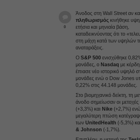
Άνοδος στη Wall Street αν κ
πληθωρισμός
κινήθηκε υψη
ετήσια και μηνιαία βάση,
0
καταδεικνύοντας ότι το «τελευ
στη μάχη κατά των υψηλών τι
αναταράξεις.
Ο
S&P 500
ενισχύθηκε 0,82%
μονάδες, o
Nasdaq
με κέρδη
έπιασε νέο ιστορικό υψηλό σ
μονάδες ενώ ο Dow Jones 
0,22% στις 44.148 μονάδες.
Στο βιομηχανικό δείκτη, τη μ
άνοδο σημείωσαν οι μετοχές
(+3,3%) και
Nike
(+2,7%) ενώ
μεγαλύτερη πτώση κατέγραψαν
των
UnitedHealth
(-5,3%) κ
& Johnson
(-1,7%).
Επιπλέον, η μετοχή της
Tesl