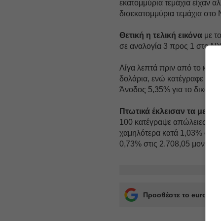
εκατομμύρια τεμάχια είχαν α
δισεκατομμύρια τεμάχια στο
Θετική η τελική εικόνα
με τ
σε αναλογία 3 προς 1 στο N
Λίγα λεπτά πριν από το κλεί
δολάρια, ενώ κατέγραφε κέρδ
Άνοδος 5,35% για το δικαίωμ
Πτωτικά έκλεισαν τα μεγά
100 κατέγραψε απώλειες 0,89
χαμηλότερα κατά 1,03% στις
0,73% στις 2.708,05 μονάδες
Προσθέστε το euro2day