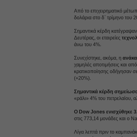
Από το επιχειρηματικό μέτω
δολάρια στο δ΄ τρίμηνο του 
Σημαντικά κέρδη κατέγραψαν
Δευτέρας, οι εταιρείες
τεχνο
άνω του 4%.
Συνεχίστηκε, ακόμα, η
ανάκ
χαμηλές αποτιμήσεις και απ
κρατικοποίησης οδήγησαν σε 
(+20%).
Σημαντικά κέρδη σημείωσαν
«ράλι» 4% του πετρελαίου, α
Ο Dow Jones ενισχύθηκε 3
στις 773,14 μονάδες και ο N
Λίγα λεπτά πριν το καμπανάκ