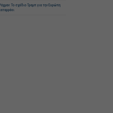
Ράχμαν: Το σχέδιο Τραμπ για την Ευρώπη
καταρρέει