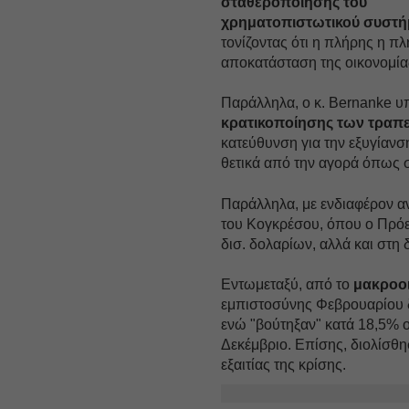
σταθεροποίησης του
χρηματοπιστωτικού συστή
τονίζοντας ότι η πλήρης η π
αποκατάσταση της οικονομίας 
Παράλληλα, ο κ. Bernanke 
κρατικοποίησης των τραπ
κατεύθυνση για την εξυγίαν
θετικά από την αγορά όπως 
Παράλληλα, με ενδιαφέρον α
του Κογκρέσου, όπου ο Πρό
δισ. δολαρίων, αλλά και στη
Εντωμεταξύ, από το
μακροοι
εμπιστοσύνης Φεβρουαρίου 
ενώ "βούτηξαν" κατά 18,5% ο
Δεκέμβριο. Επίσης, διολίσθη
εξαιτίας της κρίσης.