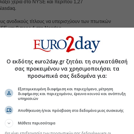
λλάξει χέρια στο NYSE και περίπου 1,27
 Nasdaq.
ους ανοδικούς τίτλους να υπερισχύουν των πτωτικών
YSE και 9 προς 4 στο Nasdaq.
σιμο το
δικαίωμα
της 3Ε ενισχυόταν 6,40% στα 12,63
η 8,82% στα 2,59 δολάρια το δικαίωμα της Εθνικής.
α του ΟΤΕ στα 6,70 δολάρια.
Ο εκδότης euro2day.gr ζητάει τη συγκατάθεσή
σας προκειμένου να χρησιμοποιήσει τα
λα ευρωπαϊκά χρηματιστήρια
. Στο Λονδίνο, ο FTSE
% στις 3.816,44 μονάδες , ενώ ο DAX έκλεισε
προσωπικά σας δεδομένα για:
 3.895,75 μονάδες και ο CAC 40 σημείωσε πτώση
.
Εξατομικευμένη διαφήμιση και περιεχόμενο, μέτρηση
διαφήμισης και περιεχομένου, έρευνα κοινού και ανάπτυξη
υπηρεσιών
Αποθήκευση ή/και πρόσβαση στα δεδομένα μιας συσκευής
.gr στο Discover
Μάθετε περισσότερα
Θα γίνει επεξεργασία των προσωπικών σας δεδομένων και οι