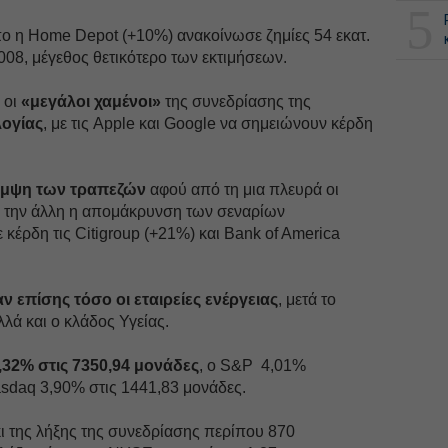
5
πο η Home Depot (+10%) ανακοίνωσε ζημίες 54 εκατ.
2008, μέγεθος θετικότερο των εκτιμήσεων.
 οι
«μεγάλοι χαμένοι»
της συνεδρίασης της
λογίας
, με τις Apple και Google να σημειώνουν κέρδη
αμψη των τραπεζών
αφού από τη μια πλευρά οι
ό την άλλη η απομάκρυνση των σεναρίων
κέρδη τις Citigroup (+21%) και Bank of America
 επίσης τόσο οι εταιρείες ενέργειας
, μετά το
λλά και ο κλάδος Υγείας.
,32% στις 7350,94 μονάδες
, ο S&P 4,01%
asdaq 3,90% στις 1441,83 μονάδες.
ι της λήξης της συνεδρίασης περίπου 870