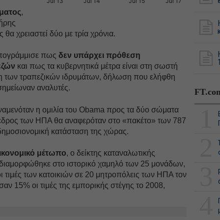
Jul 13
Jul 14
Jul 15
Jul 17
ματος
,
λήρης
θα χρειαστεί δύο με τρία χρόνια.
υπογράμμισε πως
δεν υπάρχει πρόθεση
εζών
και πως τα κυβερνητικά μέτρα είναι στη σωστή
ση των τραπεζικών ιδρυμάτων, δήλωση που ελήφθη
σημείωναν αναλυτές.
FT.co
1
ναμενόταν η ομιλία του Obama προς τα δύο σώματα
εδρος των ΗΠΑ θα αναφερόταν στο «πακέτο» των 787
 δημοσιονομική κατάσταση της χώρας.
2
κονομικό μέτωπο
, ο δείκτης καταναλωτικής
διαμορφώθηκε στο ιστορικό χαμηλό των 25 μονάδων,
3
ι τιμές των κατοικιών σε 20 μητροπόλεις των ΗΠΑ τον
σαν 15% οι τιμές της εμπορικής στέγης το 2008,
4