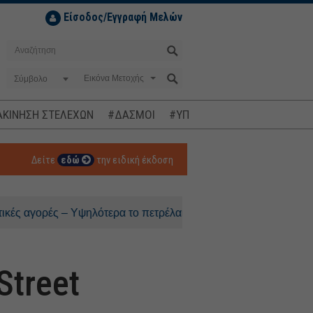
Είσοδος/Εγγραφή Μελών
Σύμβολο
ΚΙΝΗΣΗ ΣΤΕΛΕΧΩΝ
#ΔΑΣΜΟΙ
#ΥΠΟΚΛΟΠΕΣ
#ΠΛΗΘΩΡΙΣΜ
Δείτε
εδώ
την ειδική έκδοση
ορές – Υψηλότερα το πετρέλαιο
Street