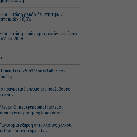
εμπιστοσύνη
ΗΠΑ: Πτώση ρεκόρ δείκτη τιμών
κατοικιών 18,5%
ΗΠΑ: Πτώση τιμών εμπορικών ακινήτων
15% το 2008
m
El Erian: Γιατί «διαβάζουν» λάθος τον
Γουόρς
Το πραγματικό μήνυμα της παρέμβασης
στο γεν
Ράχμαν: Οι περιφερειακοί πόλεμοι
αποκτούν παγκόσμιες διαστάσεις
Παγκόσμια έξαρση στις κλοπές χαλκού,
μπίζνες δισεκατομμυρίων