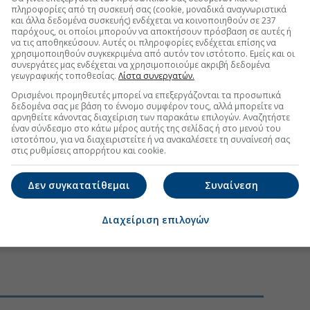
πληροφορίες από τη συσκευή σας (cookie, μοναδικά αναγνωριστικά
και άλλα δεδομένα συσκευής) ενδέχεται να κοινοποιηθούν σε 237
παρόχους, οι οποίοι μπορούν να αποκτήσουν πρόσβαση σε αυτές ή
να τις αποθηκεύσουν. Αυτές οι πληροφορίες ενδέχεται επίσης να
χρησιμοποιηθούν συγκεκριμένα από αυτόν τον ιστότοπο. Εμείς και οι
συνεργάτες μας ενδέχεται να χρησιμοποιούμε ακριβή δεδομένα
γεωγραφικής τοποθεσίας.
Λίστα συνεργατών.
Ορισμένοι προμηθευτές μπορεί να επεξεργάζονται τα προσωπικά
δεδομένα σας με βάση το έννομο συμφέρον τους, αλλά μπορείτε να
αρνηθείτε κάνοντας διαχείριση των παρακάτω επιλογών. Αναζητήστε
έναν σύνδεσμο στο κάτω μέρος αυτής της σελίδας ή στο μενού του
ιστοτόπου, για να διαχειριστείτε ή να ανακαλέσετε τη συναίνεσή σας
στις ρυθμίσεις απορρήτου και cookie.
Δεν συγκατατίθεμαι
Συναίνεση
Διαχείριση επιλογών