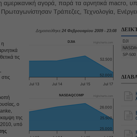
η αμερικανική αγορά, παρά τα αρνητικά macro, υπ
 Πρωταγωνίστησαν Τράπεζες, Τεχνολογία, Ενέργε
ΔΕΙΚ
Δημοσιεύθηκε:
24 Φεβρουαρίου 2009 - 23:08
DJI
DJIA
Highcharts.com
 η
NASDA
αρνητικά
SP-500
ετικά τις
52.500
.
,
52.000
ΔΙΑΒ
 στις
Jul 13
Jul 14
Jul 15
Jul 17
NASDAQCOMP
Highcharts.com
τροπή
ουσίας, ο
26.000
anke,
άκαμψη της
25.500
 2010, υπό
25.000
της