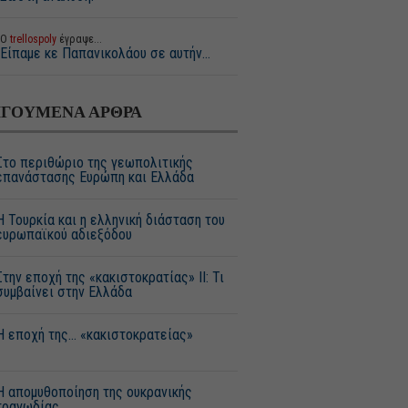
Ο
trellospoly
έγραψε...
Είπαμε κε Παπανικολάου σε αυτήν...
ΓΟΥΜΕΝΑ ΑΡΘΡΑ
Στο περιθώριο της γεωπολιτικής
επανάστασης Ευρώπη και Ελλάδα
H Τουρκία και η ελληνική διάσταση του
ευρωπαϊκού αδιεξόδου
Στην εποχή της «κακιστοκρατίας» ΙΙ: Τι
συμβαίνει στην Ελλάδα
H εποχή της... «κακιστοκρατείας»
Η απομυθοποίηση της ουκρανικής
τραγωδίας