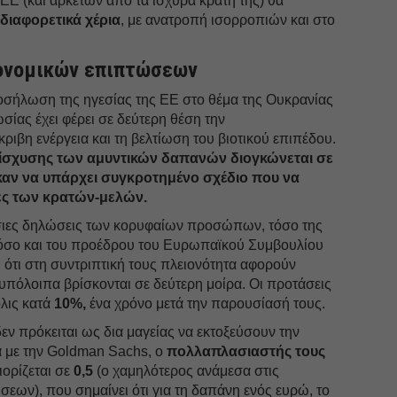
 ΕΕ (και αρκετών από τα ισχυρά κράτη της) θα
Μάιος
ε
διαφορετικά χέρια
, με ανατροπή ισορροπιών και στο
Απρίλ
Μάρτι
κονομικών επιπτώσεων
Φεβρο
ροσήλωση της ηγεσίας της ΕΕ στο θέμα της Ουκρανίας
Ιανουά
σίας έχει φέρει σε δεύτερη θέση την
ριβη ενέργεια και τη βελτίωση του βιοτικού επιπέδου.
Δεκέμ
νίσχυσης των αμυντικών δαπανών διογκώνεται σε
Νοέμβ
καν να υπάρχει συγκροτημένο σχέδιο που να
κες των κρατών-μελών.
Οκτώβ
σιες δηλώσεις των κορυφαίων προσώπων, τόσο της
Σεπτέ
σο και του προέδρου του Ευρωπαϊκού Συμβουλίου
Αύγου
ι ότι στη συντριπτική τους πλειονότητα αφορούν
υπόλοιπα βρίσκονται σε δεύτερη μοίρα. Οι προτάσεις
Ιούλιο
όλις κατά
10%,
ένα χρόνο μετά την παρουσίασή τους.
Ιούνιο
εν πρόκειται ως δια μαγείας να εκτοξεύσουν την
Μάιος
 με την Goldman Sachs, o
πολλαπλασιαστής τους
ορίζεται σε
0,5
(ο χαμηλότερος ανάμεσα στις
Απρίλ
εων), που σημαίνει ότι για τη δαπάνη ενός ευρώ, το