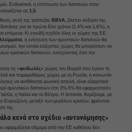
Μάρτι
ευρώ. Ενδεικτικά, η επίπτωση των δαπανών στην
Φεβρο
πολογίζεται σε
1,5
.
Ιανουά
κθεση, αυτή της τράπεζας
BBVA,
βλέπει αύξηση της
 δαπάνες για τα πρώτα δύο χρόνια (1,4% και 1,6%), η
Δεκέμ
τα επόμενα. Κι επειδή σχεδόν όλες οι χώρες της ΕΕ
Νοέμβ
λλείμματα
, η ενίσχυση των αμυντικών δαπανών θα
νεισμού, την οποία ελάχιστες χώρες θα μπορέσουν να
Οκτώβ
λλων κρατικών δαπανών, ενισχύοντας έτσι την
Σεπτέ
Αύγου
ρεση τις «
φειδωλές
» χώρες του Βορρά που έχουν τη
λλά και παραμεθόριες χώρες με τη Ρωσία, η κοινωνία
Ιούλιο
όγους να αισθάνεται ρωσική απειλή, είναι εξαιρετικά
Ιούνιο
 περί αμυντικών δαπανών στο 3%-5% θα εφαρμοστούν.
λλία, η Ιταλία και το Βέλγιο. Η Ισπανία, θυμίζουμε, με
Μάιος
ην Ευρωζώνη, μεταξύ των μεγάλων κρατών, φρόντισε
Απρίλ
ση της.
Μάρτι
γάλα κενά στο σχέδιο «αυτονόμησης»
Φεβρο
ου εφαρμόζεται σήμερα από την ΕΕ καθόλου δεν