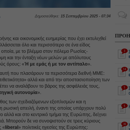
Δημοσιεύθηκε:
15 Σεπτεμβρίου 2025 - 07:34
υ
ΠΡΟΗ
ρήνης και οικονομικής ευημερίας που έχει εκτυλιχθεί
λλάσσεται όλο και περισσότερο σε ένα είδος
Η οποία, με το βλέμμα στον πόλεμο Ρωσίας-
3
όμη και την ένταξη νέων μελών με απόλυτους
ούς όρους: «
Ή με εμάς ή με τον αντίπαλο
».
14
ι αυτή που πλασάρουν τα περισσότερα διεθνή ΜΜΕ:
πιθετικότητα» αλλά και από την αποστασιοποίηση των
πει να αναλάβουν το βάρος της ασφάλειάς τους,
5
τηγική αυτονομία
».
εθος των σχεδιαζόμενων εξοπλισμών και η
6
 ρωσική απειλή, έναντι της οποίας υπάρχουν πολύ
ο αλλά και στο κεντρικό τμήμα της Ευρώπης, δείχνει
τικά. Μπορούν δε να συνοψιστούν σε τρεις κύριους
30
ς «
liberal
» πολιτικές ηγεσίες της Ευρώπης: