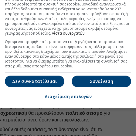
Ιούλιο
 κομμάτων που ασκεί την εξουσία έχει χάσει πάνω
πληροφορίες από τη συσκευή σας (cookie, μοναδικά αναγνωριστικά
και άλλα δεδομένα συσκευής) ενδέχεται να κοινοποιηθούν σε 237
ς, ενώ στις σφυγμομετρήσεις το εθνικιστικό
AfD
είτε
Ιούνιο
παρόχους, οι οποίοι μπορούν να αποκτήσουν πρόσβαση σε αυτές ή
γκελάριου Μερτς είτε έρχεται πρώτο.
να τις αποθηκεύσουν. Αυτές οι πληροφορίες ενδέχεται επίσης να
Μάιος
χρησιμοποιηθούν συγκεκριμένα από αυτόν τον ιστότοπο. Εμείς και οι
ου
Ντόναλντ Τουσκ
εμφανίζεται πλέον να χάνει την
συνεργάτες μας ενδέχεται να χρησιμοποιούμε ακριβή δεδομένα
Απρίλ
γεωγραφικής τοποθεσίας.
Λίστα συνεργατών.
 Μεγάλη Βρετανία οι
Εργατικοί
έπεσαν στο 19%,
Μάρτι
σε 14 μήνες. Το κόμμα του Φάρατζ, έχει εκτοξευθεί
Ορισμένοι προμηθευτές μπορεί να επεξεργάζονται τα προσωπικά
δεδομένα σας με βάση το έννομο συμφέρον τους, αλλά μπορείτε να
Φεβρο
αρνηθείτε κάνοντας διαχείριση των παρακάτω επιλογών. Αναζητήστε
έναν σύνδεσμο στο κάτω μέρος αυτής της σελίδας ή στο μενού του
Ευρώπη (Αυστρία, Ουγγαρία, Τσεχία, Σλοβακία,
Ιανουά
ιστοτόπου, για να διαχειριστείτε ή να ανακαλέσετε τη συναίνεσή σας
ξιά κόμματα είτε είναι πρώτα σε απήχηση είτε έχουν την
στις ρυθμίσεις απορρήτου και cookie.
Δεκέμ
ρτογαλία, οι δημοσκοπήσεις φέρνουν πλέον πρώτο-για
δεξιό κόμμα
Chega
. Στην Ολλανδία, το κόμμα του
Νοέμβ
Δεν συγκατατίθεμαι
Συναίνεση
πρώτη θέση, ενώ στο Βέλγιο τα εθνικιστικά κόμματα
Οκτώβ
ο πρώτες θέσεις και την πρωθυπουργία.
Διαχείριση επιλογών
Σεπτέ
ά η κατάσταση στο μέτωπο της Ουκρανίας, όπως
τηρητές, είναι σχεδόν βέβαιο ότι οι όροι μιας
Αύγου
οχρεωτικοί
) θα προκαλέσουν
πολιτικό σεισμό
για
Ιούλιο
ην περιπέτεια, άνευ όρων και επιφυλάξεων.
Ιούνιο
ούν αυτές οι τάσεις, το πιθανότερο είναι ότι τα