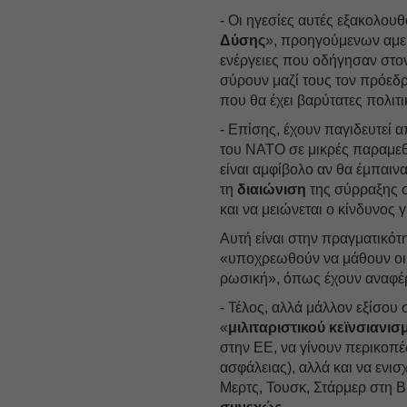
- Οι ηγεσίες αυτές εξακολου
Δύσης
», προηγούμενων αμερ
ενέργειες που οδήγησαν στο
σύρουν μαζί τους τον πρόεδ
που θα έχει βαρύτατες πολιτι
- Επίσης, έχουν παγιδευτεί
του ΝΑΤΟ σε μικρές παραμεθό
είναι αμφίβολο αν θα έμπαι
τη
διαιώνιση
της σύρραξης σ
και να μειώνεται ο κίνδυνος 
Αυτή είναι στην πραγματικότη
«υποχρεωθούν να μάθουν οι Γ
ρωσική», όπως έχουν αναφέρ
- Τέλος, αλλά μάλλον εξίσο
«
μιλιταριστικού κεϊνσιανισ
στην ΕΕ, να γίνουν περικοπ
ασφάλειας), αλλά και να ενισ
Μερτς, Τουσκ, Στάρμερ στη Β