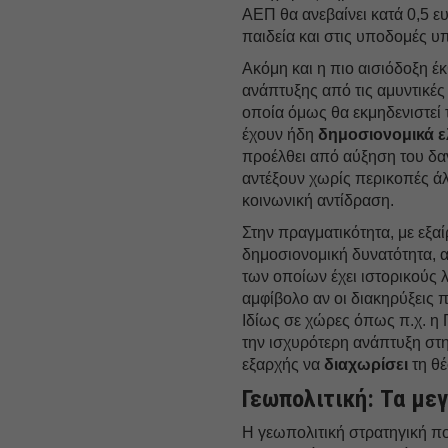
ΑΕΠ θα ανεβαίνει κατά 0,5 
παιδεία και στις υποδομές υ
Ακόμη και η πιο αισιόδοξη έ
ανάπτυξης από τις αμυντικές
οποία όμως θα εκμηδενιστεί 
έχουν ήδη
δημοσιονομικά ε
προέλθει από αύξηση του δα
αντέξουν χωρίς περικοπές ά
κοινωνική αντίδραση.
Στην πραγματικότητα, με εξαί
δημοσιονομική δυνατότητα, α
των οποίων έχει ιστορικούς λ
αμφίβολο αν οι διακηρύξεις
Ιδίως σε χώρες όπως π.χ. η Γα
την ισχυρότερη ανάπτυξη στ
εξαρχής να
διαχωρίσει
τη θέ
Γεωπολιτική: Τα με
Η γεωπολιτική στρατηγική π