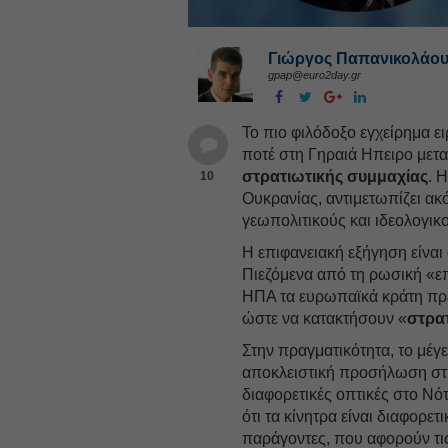
Γιώργος Παπανικολάο
gpap@euro2day.gr
Το πιο φιλόδοξο εγχείρημα ει
ποτέ στη Γηραιά Ηπειρο μετα
στρατιωτικής συμμαχίας
. 
10
Ουκρανίας, αντιμετωπίζει ακ
γεωπολιτικούς και ιδεολογικ
Η επιφανειακή εξήγηση είνα
Πιεζόμενα από τη ρωσική «ε
ΗΠΑ τα ευρωπαϊκά κράτη πρέ
ώστε να κατακτήσουν «
στρα
Στην πραγματικότητα, το μέγ
αποκλειστική προσήλωση στη
διαφορετικές οπτικές στο Νότ
ότι τα κίνητρα είναι διαφορε
παράγοντες, που αφορούν τι