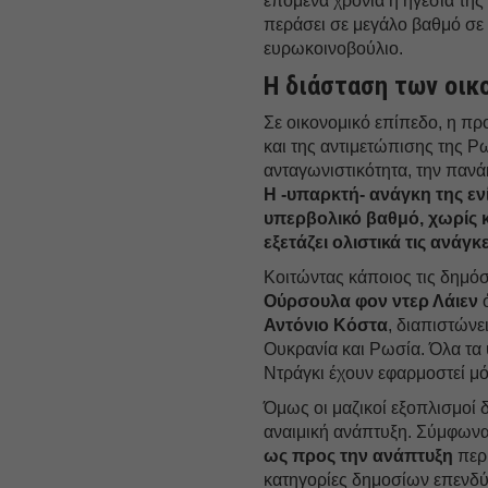
επόμενα χρόνια η ηγεσία της
περάσει σε μεγάλο βαθμό σ
ευρωκοινοβούλιο.
Η διάσταση των οι
Σε οικονομικό επίπεδο, η π
και της αντιμετώπισης της Ρω
ανταγωνιστικότητα, την πανάκ
Η -υπαρκτή- ανάγκη της ε
υπερβολικό βαθμό, χωρίς 
εξετάζει ολιστικά τις ανάγ
Κοιτώντας κάποιος τις δημό
Ούρσουλα φον ντερ Λάιεν
ό
Αντόνιο Κόστα
, διαπιστώνε
Ουκρανία και Ρωσία. Όλα τα 
Ντράγκι έχουν εφαρμοστεί μ
Όμως οι μαζικοί εξοπλισμοί δ
αναιμική ανάπτυξη. Σύμφωνα
ως προς την ανάπτυξη
περι
κατηγορίες δημοσίων επενδύσ