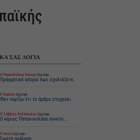
παϊκής
ΙΚΑ ΣΑΣ ΛΟΓΙΑ
Ο
Papanikolaou George
έγραψε...
Πραγματικά απορώ πως σχολιάζετε...
Ο
Kopkon
έγραψε...
!δεν νομίζω ότι το άρθρο στοχεύει...
Ο
Σάββας Λαζόπουλος
έγραψε...
Ο κύριος Παπανικολάου συνετό...
Ο
micro
έγραψε...
Σωστή ανάλυση.