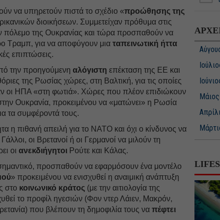
θούν να υπηρετούν πιστά το σχέδιο «
προώθησης της
ικανικών διοικήσεων. Συμμετείχαν πρόθυμα στις
ΑΡΧΕ
ν πόλεμο της Ουκρανίας και τώρα προσπαθούν να
ρο Τραμπ, για να αποφύγουν μια
ταπεινωτική ήττα
Αύγου
κές επιπτώσεις.
Ιούλιο
 από την προηγούμενη
αλόγιστη
επέκταση της ΕΕ και
Ιούνιο
ριες της Ρωσίας χώρες, στη Βαλτική, για τις οποίες
ναν οι ΗΠΑ «στη φωτιά». Χώρες που πλέον επιδιώκουν
Μάιος
την Ουκρανία, προκειμένου να «ματώνει» η Ρωσία
Απρίλ
για τα συμφέροντά τους.
Μάρτι
τα η πιθανή απειλή για το ΝΑΤΟ και όχι ο κίνδυνος να
άλλοι, οι Βρετανοί ή οι Γερμανοί να μιλούν τη
Φεβρο
ει οι
ανεκδιήγητοι
Ρούτε και Κάλας.
Ιανουά
LIFE
υ σημαντικό, προσπαθούν να εφαρμόσουν ένα μοντέλο
Δεκέμ
μού
» προκειμένου να ενισχυθεί η αναιμική ανάπτυξη
ές στο
κοινωνικό κράτος
(με την αιτιολογία της
Νοέμβ
χυθεί το προφίλ ηγεσιών (Φον ντερ Λάιεν, Μακρόν,
Οκτώβ
ρετανία) που βλέπουν τη δημοφιλία τους να
πέφτει