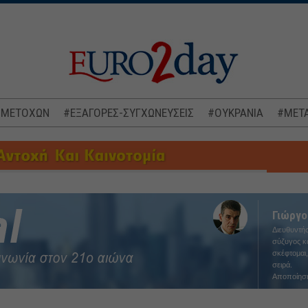
 ΜΕΤΟΧΩΝ
#ΕΞΑΓΟΡΕΣ-ΣΥΓΧΩΝΕΥΣΕΙΣ
#ΟΥΚΡΑΝΙΑ
#ΜΕΤΑ
Γιώργο
Διευθυντής
σύζυγος κα
σκέφτομαι,
σειρά.
Αποποίησ