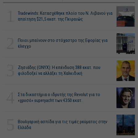
1
Tradewinds: Κατασχέθηκε πλοίο του Ν. Λιβανού για
απαίτηση $21,5 εκατ. της Πειραιώς
2
Ποιοι μπαίνουν στο στόχαστρο της Εφορίας για
έλεγχο
3
Ζησιάδης (ONYX): Η επένδυση 388 εκατ. που
φιλοδοξεί να αλλάξει τη Χαλκιδική
4
Στα δικαστήρια ο ιδρυτής της Revolut για το
«χρυσό» superyacht των €350 εκατ.
5
Βουλγαρική ασπίδα για τις τιμές ρεύματος στην
Ελλάδα