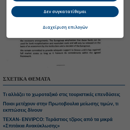
Δεν συγκατατίθεμαι
Διαχείριση επιλογών
ΣΧΕΤΙΚΑ ΘΕΜΑΤΑ
Τι αλλάζει το χωροταξικό στις τουριστικές επενδύσεις
Ποιοι μετέχουν στην Πρωτοβουλια μείωσης τιμών, τι
εκπτώσεις δίνουν
ΤΕΧΑΝ- ENVIPCO: Τεράστιος τζίρος από τα μικρά
«Σπιτάκια Ανακύκλωσης»