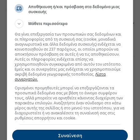
Αποθήκευση ή/και πρόσβαση στα δεδομένα μιας
συσκευής
Μάθετε περισσότερα
Θα γίνει επεξεργασία των προσωπικών σας δεδομένων και
οι πληροφορίες από τη συσκευή σας (cookie, μοναδικά
αναγνωριστικά και άλλα δεδομένα συσκευής) ενδέχεται να
κοινοποιηθούν σε 237 παρόχους, οι οποίοι μπορούν να
αποκτήσουν πρόσβαση σε αυτές ή να τις αποθηκεύσουν.
Αυτές οι πληροφορίες ενδέχεται επίσης να
χρησιμοποιηθούν συγκεκριμένα από αυτόν τον ιστότοπο.
Εμείς και οι συνεργάτες μας ενδέχεται να χρησιμοποιούμε
ακριβή δεδομένα γεωγραφικής τοποθεσίας.
Λίστα
συνεργατών.
Ορισμένοι προμηθευτές μπορεί να επεξεργάζονται τα
προσωπικά δεδομένα σας με βάση το έννομο συμφέρον
τους, αλλά μπορείτε να αρνηθείτε κάνοντας διαχείριση των
παρακάτω επιλογών. Αναζητήστε έναν σύνδεσμο στο κάτω
μέρος αυτής της σελίδας ή στο μενού του ιστοτόπου, για να
διαχειριστείτε ή να ανακαλέσετε τη συναίνεσή σας στις
ρυθμίσεις απορρήτου και cookie.
Συναίνεση