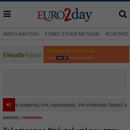
#ΜΕΣΗ ΑΝΑΤΟΛΗ
#ΤΙΜΕΣ-ΣΤΟΧΟΙ ΜΕΤΟΧΩΝ
#ΕΞΑΓΟΡΕΣ
Δείτε
εδώ
την ειδική έκδοση
άση αναμονής στις ευρωαγορές, στο επίκεντρο Ορμούζ και AI -
ΕΙΔΗΣΕΙΣ
ΟΙΚΟΝΟΜΙΑ