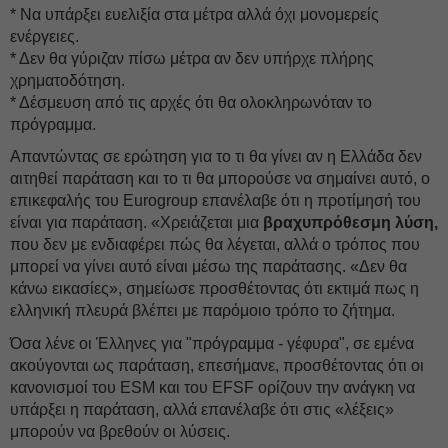
* Να υπάρξει ευελιξία στα μέτρα αλλά όχι μονομερείς
ενέργειες.
* Δεν θα γύριζαν πίσω μέτρα αν δεν υπήρχε πλήρης
χρηματοδότηση.
* Δέσμευση από τις αρχές ότι θα ολοκληρωνόταν το
πρόγραμμα.
Απαντώντας σε ερώτηση για το τι θα γίνει αν η Ελλάδα δεν
αιτηθεί παράταση και το τι θα μπορούσε να σημαίνει αυτό, ο
επικεφαλής του Eurogroup επανέλαβε ότι η προτίμησή του
είναι για παράταση. «Χρειάζεται μια
βραχυπρόθεσμη λύση,
που δεν με ενδιαφέρει πώς θα λέγεται, αλλά ο τρόπος που
μπορεί να γίνει αυτό είναι μέσω της παράτασης. «Δεν θα
κάνω εικασίες», σημείωσε προσθέτοντας ότι εκτιμά πως η
ελληνική πλευρά βλέπει με παρόμοιο τρόπο το ζήτημα.
Όσα λένε οι Έλληνες για "πρόγραμμα - γέφυρα", σε εμένα
ακούγονται ως παράταση, επεσήμανε, προσθέτοντας ότι οι
κανονισμοί του ESM και του EFSF ορίζουν την ανάγκη να
υπάρξει η παράταση, αλλά επανέλαβε ότι στις «λέξεις»
μπορούν να βρεθούν οι λύσεις.