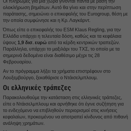
Οι πληρωμές για μια χώρα γίνονται πάντα με βάση την
ολοκλήρωση βημάτων. Αυτό θα γίνει και στην περίπτωση
παράτασης, σημειώνει ο επικεφαλής του Eurogroup, θέση με
την οποία συμφώνησε και η Κρ. Λαγκάρντ.
Όπως είπε ο επικεφαλής του ESM Klaus Regling, για την
Ελλάδα υπάρχει η τελευταία δόση, καθώς και τα κεφάλαια
ύψους
1,9 δισ. ευρώ
από τα κέρδη κεντρικών τραπεζών.
Παράλληλα, υπάρχει το μαξιλάρι του ΤΧΣ, το οποίο με τα
σημερινά δεδομένα είναι διαθέσιμο μέχρι τις 28
Φεβρουαρίου.
Αν το πρόγραμμα λήξει τα χρήματα επιστρέφουν στο
Λουξεμβούργο, ξεκαθάρισε ο Ντάισελμπλουμ.
Οι ελληνικές τράπεζες
Παρακολουθούμε την κατάσταση στις ελληνικές τράπεζες,
είπε ο Ντάισελμπλουμ και αρνήθηκε ότι έγινε συζήτηση για
το ενδεχόμενο να επιβληθούν περιορισμοί στις κινήσεις
κεφαλαίων, προκειμένου να αποτραπεί κίνδυνος από πιθανή
ανάληψη χρημάτων.