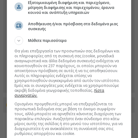
Εξατομικευμένη διαφήμιση και περιεχόμενο,
μέτρηση διαφήμισης και περιεχομένου, έρευνα
κοινού και ανάπτυξη υπηρεσιών
Αποθήκευση ή/και πρόσβαση στα δεδομένα μιας
συσκευής
Μάθετε περισσότερα
Θα γίνει επεξεργασία των προσωπικών σας δεδομένων και
οι πληροφορίες από τη συσκευή σας (cookie, μοναδικά
αναγνωριστικά και άλλα δεδομένα συσκευής) ενδέχεται να
κοινοποιηθούν σε 237 παρόχους, οι οποίοι μπορούν να
αποκτήσουν πρόσβαση σε αυτές ή να τις αποθηκεύσουν.
Αυτές οι πληροφορίες ενδέχεται επίσης να
χρησιμοποιηθούν συγκεκριμένα από αυτόν τον ιστότοπο.
Εμείς και οι συνεργάτες μας ενδέχεται να χρησιμοποιούμε
ακριβή δεδομένα γεωγραφικής τοποθεσίας.
Λίστα
συνεργατών.
Ορισμένοι προμηθευτές μπορεί να επεξεργάζονται τα
Προσθέστε το euro2day.gr στο Discover
προσωπικά δεδομένα σας με βάση το έννομο συμφέρον
τους, αλλά μπορείτε να αρνηθείτε κάνοντας διαχείριση των
παρακάτω επιλογών. Αναζητήστε έναν σύνδεσμο στο κάτω
μέρος αυτής της σελίδας ή στο μενού του ιστοτόπου, για να
διαχειριστείτε ή να ανακαλέσετε τη συναίνεσή σας στις
ρυθμίσεις απορρήτου και cookie.