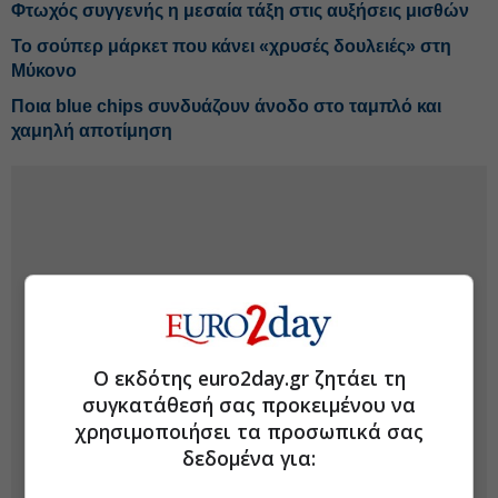
Φτωχός συγγενής η μεσαία τάξη στις αυξήσεις μισθών
Το σούπερ μάρκετ που κάνει «χρυσές δουλειές» στη
Μύκονο
Ποια blue chips συνδυάζουν άνοδο στο ταμπλό και
χαμηλή αποτίμηση
Ο εκδότης euro2day.gr ζητάει τη
συγκατάθεσή σας προκειμένου να
χρησιμοποιήσει τα προσωπικά σας
δεδομένα για: