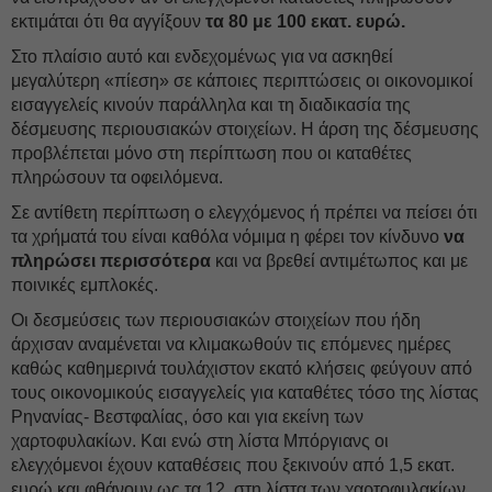
εκτιμάται ότι θα αγγίξουν
τα 80 με 100 εκατ. ευρώ.
Στο πλαίσιο αυτό και ενδεχομένως για να ασκηθεί
μεγαλύτερη «πίεση» σε κάποιες περιπτώσεις οι οικονομικοί
εισαγγελείς κινούν παράλληλα και τη διαδικασία της
δέσμευσης περιουσιακών στοιχείων. Η άρση της δέσμευσης
προβλέπεται μόνο στη περίπτωση που οι καταθέτες
πληρώσουν τα οφειλόμενα.
Σε αντίθετη περίπτωση ο ελεγχόμενος ή πρέπει να πείσει ότι
τα χρήματά του είναι καθόλα νόμιμα η φέρει τον κίνδυνο
να
πληρώσει περισσότερα
και να βρεθεί αντιμέτωπος και με
ποινικές εμπλοκές.
Οι δεσμεύσεις των περιουσιακών στοιχείων που ήδη
άρχισαν αναμένεται να κλιμακωθούν τις επόμενες ημέρες
καθώς καθημερινά τουλάχιστον εκατό κλήσεις φεύγουν από
τους οικονομικούς εισαγγελείς για καταθέτες τόσο της λίστας
Ρηνανίας- Βεστφαλίας, όσο και για εκείνη των
χαρτοφυλακίων. Και ενώ στη λίστα Μπόργιανς οι
ελεγχόμενοι έχουν καταθέσεις που ξεκινούν από 1,5 εκατ.
ευρώ και φθάνουν ως τα 12, στη λίστα των χαρτοφυλακίων