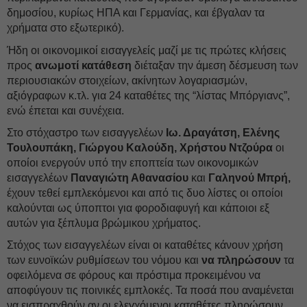
δημοσίου, κυρίως ΗΠΑ και Γερμανίας, και έβγαλαν τα
χρήματα στο εξωτερικό).
Ήδη οι οικονομικοί εισαγγελείς μαζί με τις πρώτες κλήσεις
προς
ανωμοτί κατάθεση
διέταξαν την άμεση δέσμευση των
περιουσιακών στοιχείων, ακίνητων λογαριασμών,
αξιόγραφων κ.τλ. για 24 καταθέτες της “λίστας Μπόργιανς”,
ενώ έπεται και συνέχεια.
Στο στόχαστρο των εισαγγελέων
Ιω. Δραγάτση,
Ελένης
Τουλουπάκη,
Γιώργου Καλούδη,
Χρήστου Ντζούρα
οι
οποίοι ενεργούν υπό την εποπτεία των οικονομικών
εισαγγελέων
Παναγιώτη Αθανασίου
και
Γαληνού Μπρή,
έχουν τεθεί εμπλεκόμενοι και από τις δυο λίστες οι οποίοι
καλούνται ως ύποπτοι για φοροδιαφυγή και κάποιοι εξ
αυτών για ξέπλυμα βρώμικου χρήματος.
Στόχος των εισαγγελέων είναι οι καταθέτες κάνουν χρήση
των ευνοϊκών ρυθμίσεων του νόμου και
να πληρώσουν
τα
οφειλόμενα σε φόρους και πρόστιμα προκειμένου να
αποφύγουν τις ποινικές εμπλοκές. Τα ποσά που αναμένεται
να εισπραχθούν αν οι ελεγχόμενοι καταθέτες πληρώσουν