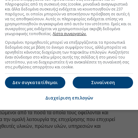
πληροφορίες από τη συσκευή σας (cookie, μοναδικά αναγνωριστικά
 με αντικειμενικά κριτήρια η πραγματική ικανότητα
και άλλα δεδομένα συσκευής) ενδέχεται να κοινοποιηθούν σε 237
παρόχους, οι οποίοι μπορούν να αποκτήσουν πρόσβαση σε αυτές ή
ς και κατόπιν διαφανούς διαδικασίας
να τις αποθηκεύσουν. Αυτές οι πληροφορίες ενδέχεται επίσης να
 εγγυητής είναι ένας πιστοποιημένος ενδιάμεσος
χρησιμοποιηθούν συγκεκριμένα από αυτόν τον ιστότοπο. Εμείς και οι
ς διαμορφώνεται ένα κοινώς συμφωνημένο πλάνο
συνεργάτες μας ενδέχεται να χρησιμοποιούμε ακριβή δεδομένα
γεωγραφικής τοποθεσίας.
Λίστα συνεργατών.
ν βάσει αυτής -και όχι αντιστρόφως όπως γινόταν
ασφαλίζοντας μια ολοκληρωμένη και οικονομικά
Ορισμένοι προμηθευτές μπορεί να επεξεργάζονται τα προσωπικά
δεδομένα σας με βάση το έννομο συμφέρον τους, αλλά μπορείτε να
ά, επίσης, οι πιστωτές που έχουν το 60% των
αρνηθείτε κάνοντας διαχείριση των παρακάτω επιλογών. Αναζητήστε
 δεσμεύει τους υπόλοιπους πιστωτές που αδρανούν
έναν σύνδεσμο στο κάτω μέρος αυτής της σελίδας ή στο μενού του
υ ενδέχεται να επιφέρει ουσιαστικές ευκαιρίες
ιστοτόπου, για να διαχειριστείτε ή να ανακαλέσετε τη συναίνεσή σας
στις ρυθμίσεις απορρήτου και cookie.
α την ομαλή λειτουργία της οικονομικής
Δεν συγκατατίθεμαι
Συναίνεση
ροντα των εργαζομένων ότι εξαιρέσαμε τις απαιτήσεις
ιλέτη που μπαίνει στον μηχανισμό. Αυτές δεν
Διαχείριση επιλογών
ία αναδιάρθρωσης, από τυχόν «κουρέματα» κλπ και
το σύνολο των απαιτήσεων τους. Οι μικροί πιστωτές
ώμενοι από τα ποσά τα οποία τους οφείλονται και
 την ομαλή λειτουργία της επιχείρησης που επιχειρεί
μηθευτές υλικών, πρώτων υλών, υπηρεσιών και