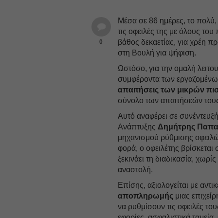
Μέσα σε 86 ημέρες, το πολύ,
τις οφειλές της με όλους του
βάθος δεκαετίας, για χρέη π
0
στη Βουλή για ψήφιση.
Ωστόσο, για την ομαλή λειτου
συμφέροντα των εργαζομένων
απαιτήσεις των μικρών π
σύνολο των απαιτήσεών του
Αυτό αναφέρει σε συνέντευξ
Ανάπτυξης
Δημήτρης Παπα
μηχανισμού ρύθμισης οφειλώ
φορά, ο οφειλέτης βρίσκεται
ξεκινάει τη διαδικασία, χωρί
αναστολή.
Επίσης, αξιολογείται με αντικ
αποπληρωμής
μιας επιχείρ
να ρυθμίσουν τις οφειλές το
εφορίες, ασφαλιστικά ταμεία