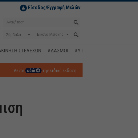
Είσοδος/Εγγραφή Μελών
Σύμβολο
ΚΙΝΗΣΗ ΣΤΕΛΕΧΩΝ
#ΔΑΣΜΟΙ
#ΥΠΟΚΛΟΠΕΣ
#ΠΛΗΘΩΡΙΣΜ
Δείτε
εδώ
την ειδική έκδοση
μιση