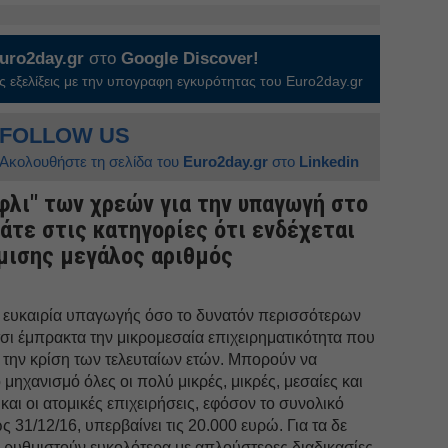
uro2day.gr
στο
Google Discover!
 εξελίξεις με την υπογραφη εγκυρότητας του Euro2day.gr
FOLLOW US
Ακολουθήστε τη σελίδα του
Euro2day.gr
στο
Linkedin
φλι" των χρεών για την υπαγωγή στο
άτε στις κατηγορίες ότι ενδέχεται
θμισης μεγάλος αριθμός
η ευκαιρία υπαγωγής όσο το δυνατόν περισσότερων
τσι έμπρακτα την μικρομεσαία επιχειρηματικότητα που
 την κρίση των τελευταίων ετών. Μπορούν να
μηχανισμό όλες οι πολύ μικρές, μικρές, μεσαίες και
και οι ατομικές επιχειρήσεις, εφόσον το συνολικό
 31/12/16, υπερβαίνει τις 20.000 ευρώ. Για τα δε
 ρυθμιστούν ευκολότερα με απλούστερες διαδικασίες