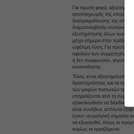
Για πρώτη φορά, αξιολογείται
αποπληρωμής της επιχείρηση
διαπραγμάτευσης της οποίας
διαμεσολαβητής-συντονιστή
εξυπηρέτησης όλων των χρεώ
μέχρι σήμερα στην πράξη- εξ
ωφέλιμη λύση. Για πρώτη φορ
οφειλών των συμμετεχόντων,
ή δεν συμφωνούν, γεγονός πο
συνεννόησης.
Τέλος, είναι αξιοσημείωτο γι
δραστηριότητας και τα συμφέ
των μικρών πιστωτών του οφε
επηρεάζονται από τη συμφων
εξακολουθούν να διεκδικούν 
είναι συνήθως απόλυτα εξαρτ
έχουν νευραλγική σημασία για
να εξυγιανθεί, όπως οι προ
κυρίως οι εργαζόμενοι.