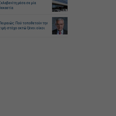
Σκλαβενίτη μέσα σε μία
δεκαετία
Πειραιώς: Πού τοποθετούν την
τιμή-στόχο οκτώ ξένοι οίκοι