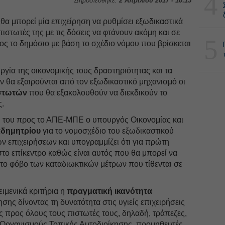
4
Δημοσιεύθηκε:
2 Απριλίου 2017 - 10:15
 θα μπορεί μία επιχείρηση να ρυθμίσει εξωδικαστικά
 πιστωτές της με τις δόσεις να φτάνουν ακόμη και σε
5
ρος το δημόσιο με βάση το σχέδιο νόμου που βρίσκεται
ργία της οικονομικής τους δραστηριότητας και τα
 θα εξαιρούνται από τον εξωδικαστικό μηχανισμό οι
ιστωτών
που θα εξακολουθούν να διεκδικούν το
ς.
ή του προς το ΑΠΕ-ΜΠΕ ο υπουργός Οικονομίας και
δημητρίου
για το νομοσχέδιο του εξωδικαστικού
ν επιχειρήσεων και υπογραμμίζει ότι για πρώτη
 στο επίκεντρο καθώς είναι αυτός που θα μπορεί να
ς το φόβο των καταδιωκτικών μέτρων που τίθενται σε
ειμενικά κριτήρια η
πραγματική ικανότητα
ησης δίνοντας τη δυνατότητα στις υγιείς επιχειρήσεις
υς προς όλους τους πιστωτές τους, δηλαδή, τράπεζες,
, Οργανισμούς Τοπικής Αυτοδιοίκησης, προμηθευτές