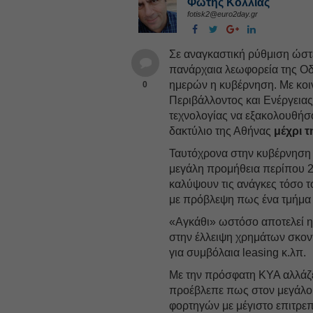
Φώτης Κόλλιας
fotisk2@euro2day.gr
Σε αναγκαστική ρύθμιση ώστ
πανάρχαια λεωφορεία της Ο
ημερών η κυβέρνηση. Με κο
0
Περιβάλλοντος και Ενέργεια
τεχνολογίας να εξακολουθήσο
δακτύλιο της Αθήνας
μέχρι 
Ταυτόχρονα στην κυβέρνηση 
μεγάλη προμήθεια περίπου 2
καλύψουν τις ανάγκες τόσο 
με πρόβλεψη πως ένα τμήμα 
«Αγκάθι» ωστόσο αποτελεί 
στην έλλειψη χρημάτων σκον
για συμβόλαια leasing κ.λπ.
Με την πρόσφατη ΚΥΑ αλλάζε
προέβλεπε πως στον μεγάλο 
φορτηγών με μέγιστο επιτρε