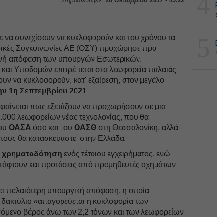
4
Δημοσιεύθηκε:
26 Οκτωβρίου 2017 - 09:22
5
ε να συνεχίσουν να κυκλοφορούν και του χρόνου τα
δικές Συγκοινωνίες ΑΕ (ΟΣΥ) προχώρησε προ
ινή απόφαση των υπουργών Εσωτερικών,
ς και Υποδομών επιτρέπεται στα λεωφορεία παλαιάς
υν να κυκλοφορούν, κατ' εξαίρεση, στον μεγάλο
την 1η Σεπτεμβρίου 2021
.
φαίνεται πως εξετάζουν να προχωρήσουν σε μια
.000 λεωφορείων νέας τεχνολογίας, που θα
του
ΟΑΣΑ
όσο και του
ΟΑΣΘ
στη Θεσσαλονίκη, αλλά
τους θα κατασκευαστεί στην Ελλάδα.
η
χρηματοδότηση
ενός τέτοιου εγχειρήματος, ενώ
τάφτουν και προτάσεις από προμηθευτές οχημάτων
ι παλαιότερη υπουργική απόφαση, η οποία
δακτύλιο «απαγορεύεται η κυκλοφορία των
πόμενο βάρος άνω των 2,2 τόνων και των λεωφορείων