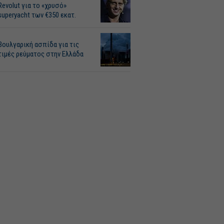
Revolut για το «χρυσό»
superyacht των €350 εκατ.
Βουλγαρική ασπίδα για τις
τιμές ρεύματος στην Ελλάδα