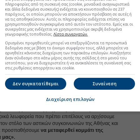
η για το τι λεωφορεία χρειαζόμαστε στο μέλλον, γιατί
πληροφορίες από τη συσκευή σας (cookie, μοναδικά αναγνωριστικά
0 χρόνια, οι επεκτάσεις είναι τέτοιες που μας
και άλλα δεδομένα συσκευής) ενδέχεται να κοινοποιηθούν σε 237
ε μικρότερα λεωφορεία από τις γειτονιές της Αθήνας
παρόχους, οι οποίοι μπορούν να αποκτήσουν πρόσβαση σε αυτές ή
να τις αποθηκεύσουν. Αυτές οι πληροφορίες ενδέχεται επίσης να
ό. Αυτός είναι ο στόχος, όπως και το να βρούμε τα
χρησιμοποιηθούν συγκεκριμένα από αυτόν τον ιστότοπο. Εμείς και οι
 θα μας επιτρέψουν να ανανεώσουμε τον στόλο».
συνεργάτες μας ενδέχεται να χρησιμοποιούμε ακριβή δεδομένα
γεωγραφικής τοποθεσίας.
Λίστα συνεργατών.
Ορισμένοι προμηθευτές μπορεί να επεξεργάζονται τα προσωπικά
δεδομένα σας με βάση το έννομο συμφέρον τους, αλλά μπορείτε να
uro2day.gr
στο
Google Discover!
αρνηθείτε κάνοντας διαχείριση των παρακάτω επιλογών. Αναζητήστε
έναν σύνδεσμο στο κάτω μέρος αυτής της σελίδας ή στο μενού του
 εξελίξεις με την υπογραφη εγκυρότητας του Euro2day.gr
ιστοτόπου, για να διαχειριστείτε ή να ανακαλέσετε τη συναίνεσή σας
στις ρυθμίσεις απορρήτου και cookie.
FOLLOW US
Ακολουθήστε τη σελίδα του
Euro2day.gr
στο
Linkedin
Δεν συγκατατίθεμαι
Συναίνεση
υνηθίσει να δανείζεται ή να παίρνει πόρους
από το
Διαχείριση επιλογών
ρεία. Η γνώμη μου είναι πως και για τα εναλλακτικά
ορεία αντιρρυπαντικής τεχνολογίας που πρέπει να
τρικά λεωφορεία που πρέπει επιτέλους να αρχίσουμε
στον στόλο των αστικών συγκοινωνιών της Αθήνας και
να προσπαθήσουμε
να μεταφερθεί κομμάτι της
 μας».