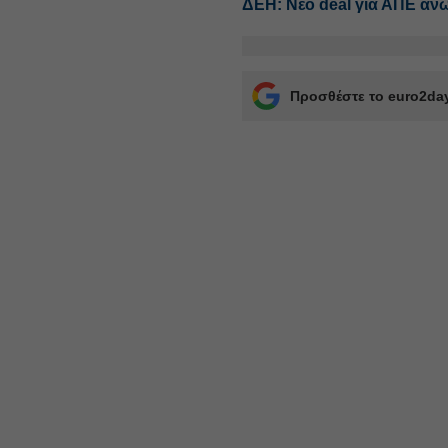
ΔΕΗ: Νέο deal για ΑΠΕ άν
Προσθέστε το euro2day