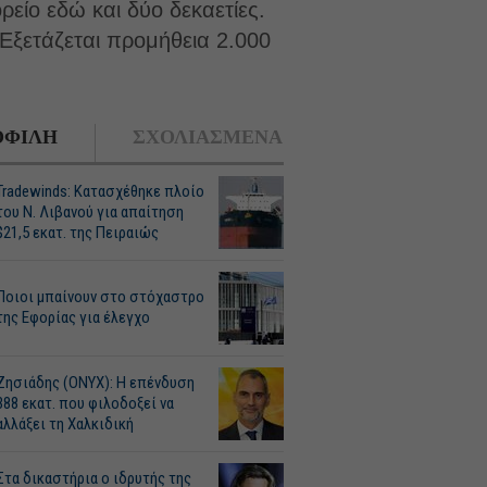
είο εδώ και δύο δεκαετίες.
Εξετάζεται προμήθεια 2.000
ΦΙΛΗ
ΣΧΟΛΙΑΣΜΕΝΑ
Tradewinds: Κατασχέθηκε πλοίο
του Ν. Λιβανού για απαίτηση
$21,5 εκατ. της Πειραιώς
Ποιοι μπαίνουν στο στόχαστρο
της Εφορίας για έλεγχο
Ζησιάδης (ONYX): Η επένδυση
388 εκατ. που φιλοδοξεί να
αλλάξει τη Χαλκιδική
Στα δικαστήρια ο ιδρυτής της