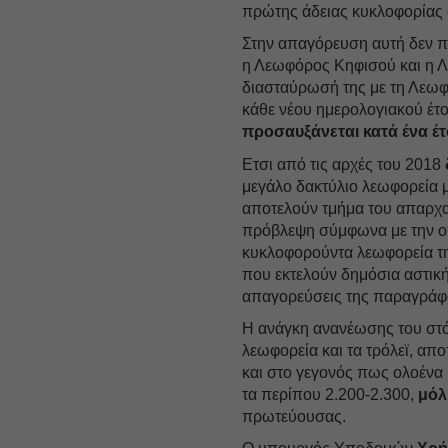
πρώτης άδειας κυκλοφορίας
Στην απαγόρευση αυτή δεν π
η Λεωφόρος Κηφισού και η Λ
διασταύρωσή της με τη Λεωφ
κάθε νέου ημερολογιακού έτ
προσαυξάνεται κατά ένα έτ
Ετσι από τις αρχές του 2018
μεγάλο δακτύλιο λεωφορεία μ
αποτελούν τμήμα του απαρχα
πρόβλεψη σύμφωνα με την οπ
κυκλοφορούντα λεωφορεία της
που εκτελούν δημόσια αστική
απαγορεύσεις της παραγράφο
Η ανάγκη ανανέωσης του στό
λεωφορεία και τα τρόλεϊ, απ
και στο γεγονός πως ολοένα
τα περίπου 2.200-2.300,
μόλ
πρωτεύουσας.