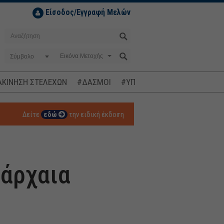
Είσοδος/Εγγραφή Μελών
Σύμβολο
ΚΙΝΗΣΗ ΣΤΕΛΕΧΩΝ
#ΔΑΣΜΟΙ
#ΥΠΟΚΛΟΠΕΣ
#ΠΛΗΘΩΡΙΣΜ
Δείτε
εδώ
την ειδική έκδοση
νάρχαια