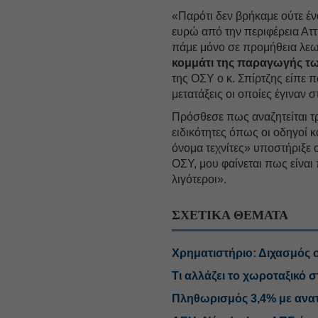
«Παρότι δεν βρήκαμε ούτε έν
ευρώ από την περιφέρεια Αττ
πάμε μόνο σε προμήθεια λεω
κομμάτι της παραγωγής τ
της ΟΣΥ ο κ. Σπίρτζης είπε 
μετατάξεις οι οποίες έγιναν 
Πρόσθεσε πως αναζητείται τ
ειδικότητες όπως οι οδηγοί κα
όνομα τεχνίτες» υποστήριξε ο
ΟΣΥ, μου φαίνεται πως είναι
λιγότεροι».
ΣΧΕΤΙΚΑ ΘΕΜΑΤΑ
Χρηματιστήριο: Διχασμός σ
Τι αλλάζει το χωροταξικό σ
Πληθωρισμός 3,4% με ανατι