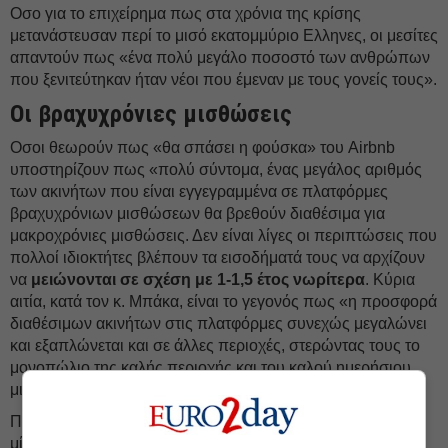
Οσο για το επιχείρημα πως στα χρόνια της κρίσης
μετανάστευσαν περί το μισό εκατομμύριο Ελληνες, οι μεσίτες
απαντούν πως «ένα πολύ μεγάλο ποσοστό των ανθρώπων
που ξενιτεύτηκαν ήταν νέοι που έμεναν με τους γονείς τους».
Οι βραχυχρόνιες μισθώσεις
Οσοι θεωρούν πως «θα σπάσει η φούσκα» του Airbnb
υποστηρίζουν πως «πολύ σύντομα, ένας μεγάλος αριθμός
των ακινήτων που είναι εγγεγραμμένα σε πλατφόρμες
βραχυχρόνιων μισθώσεων θα βρεθούν διαθέσιμα για
μακροχρόνιες μισθώσεις. Δεν είναι λίγες οι περιπτώσεις που
πολλοί ιδιοκτήτες βλέπουν τα εισοδήματά τους να αρχίζουν
να
μειώνονται σε σχέση με 1-1,5 έτος νωρίτερα
. Κύρια
αιτία, κατά τον κ. Μπάκα, είναι το γεγονός πως «η προσφορά
διαθέσιμων ακινήτων στις πλατφόρμες συνεχώς μεγαλώνει
και εξαπλώνεται και σε άλλες περιοχές, στερώντας τους το
μονοπώλιο της καλής περιοχής και του καλού ημερήσιου
μισθώματος».
Πολλοί τουρίστες δεν επιλέγουν ακίνητο για βραχυχρόνια
μίσθωση με βάση την περιοχή, αλλά με βάση το
κόστος
.