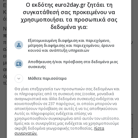
Ο εκδότης euro2day.gr ζητάει τη
Ετσι, όταν μπαίνουν στον χάρτη και νέες συνοικίες (π.χ.
συγκατάθεσή σας προκειμένου να
Κυψέλη), η κατάσταση γίνεται πιο δύσκολη για περιοχές
χρησιμοποιήσει τα προσωπικά σας
όπως το Κουκάκι, όπου τα μισθώματα είχαν εκτοξευθεί.
δεδομένα για:
Νέα δεδομένα θα δημιουργηθούν και από
ρυθμιστικούς
περιορισμούς
, που βλέπουμε να εφαρμόζονται σε άλλες
Εξατομικευμένη διαφήμιση και περιεχόμενο,
πόλεις της Ευρώπης, όπως π.χ. στις μέρες μίσθωσης, στην
μέτρηση διαφήμισης και περιεχομένου, έρευνα
αλλαγή φορολογικών συντελεστών ή/και ασφαλιστικών
κοινού και ανάπτυξη υπηρεσιών
εισφορών (π.χ. αν οι ιδιοκτήτες διαμερισμάτων που
Αποθήκευση ή/και πρόσβαση στα δεδομένα μιας
μισθώνονται μέσω Airbnb χαρακτηριστούν
συσκευής
αυτοαπασχολούμενοι), η εικόνα θα αλλάξει. Μέχρι τότε,
όμως, προσιτό ενοίκιο στην Αττική θα βρίσκεις μόνο από
Μάθετε περισσότερα
τύχη!
Θα γίνει επεξεργασία των προσωπικών σας δεδομένων και
οι πληροφορίες από τη συσκευή σας (cookie, μοναδικά
αναγνωριστικά και άλλα δεδομένα συσκευής) ενδέχεται να
κοινοποιηθούν σε 237 παρόχους, οι οποίοι μπορούν να
αποκτήσουν πρόσβαση σε αυτές ή να τις αποθηκεύσουν.
Αυτές οι πληροφορίες ενδέχεται επίσης να
χρησιμοποιηθούν συγκεκριμένα από αυτόν τον ιστότοπο.
Εμείς και οι συνεργάτες μας ενδέχεται να χρησιμοποιούμε
ακριβή δεδομένα γεωγραφικής τοποθεσίας.
Λίστα
συνεργατών.