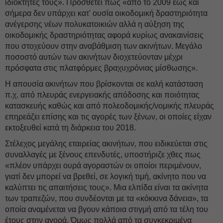
ιδιοκτήτες τους». Προσθέτει πως «από το 2009 έως και
σήμερα δεν υπάρχει κατ' ουσία οικοδομική δραστηριότητα
ανέγερσης νέων πολυκατοικιών αλλά η αύξηση της
οικοδομικής δραστηριότητας αφορά κυρίως ανακαινίσεις
που στοχεύουν στην αναβάθμιση των ακινήτων. Μεγάλο
ποσοστό αυτών των ακινήτων διοχετεύονταν μέχρι
πρόσφατα στις πλατφόρμες βραχυχρόνιας μίσθωσης».
Η απουσία ακινήτων που βρίσκονται σε καλή κατάσταση
π.χ. από πλευράς ενεργειακής απόδοσης και ποιότητας
κατασκευής καθώς και από πολεοδομικής/νομικής πλευράς
επηρεάζει επίσης και τις αγορές των ξένων, οι οποίες είχαν
εκτοξευθεί κατά τη διάρκεια του 2018.
Στέλεχος μεγάλης εταιρείας ακινήτων, που ειδικεύεται στις
συναλλαγές με ξένους επενδυτές, υποστήριζε χθες πως
«πλέον υπάρχει ουρά αγοραστών οι οποίοι περιμένουν,
γιατί δεν μπορεί να βρεθεί, σε λογική τιμή, ακίνητο που να
καλύπτει τις απαιτήσεις τους». Μια ελπίδα είναι τα ακίνητα
των τραπεζών, που συνδέονται με τα «κόκκινα δάνεια», τα
οποία αναμένεται να βγουν κάποια στιγμή από τα τέλη του
έτους στην αγορά. Όμως πολλά από τα συγκεκριμένα