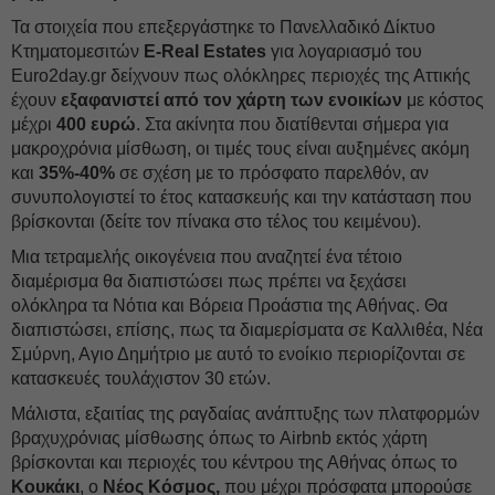
Τα στοιχεία που επεξεργάστηκε το Πανελλαδικό Δίκτυο
Κτηματομεσιτών
E-Real Estates
για λογαριασμό του
Euro2day.gr δείχνουν πως ολόκληρες περιοχές της Αττικής
έχουν
εξαφανιστεί από τον χάρτη των ενοικίων
με κόστος
μέχρι
400 ευρώ
. Στα ακίνητα που διατίθενται σήμερα για
μακροχρόνια μίσθωση, οι τιμές τους είναι αυξημένες ακόμη
και
35%-40%
σε σχέση με το πρόσφατο παρελθόν, αν
συνυπολογιστεί το έτος κατασκευής και την κατάσταση που
βρίσκονται (δείτε τον πίνακα στο τέλος του κειμένου).
Μια τετραμελής οικογένεια που αναζητεί ένα τέτοιο
διαμέρισμα θα διαπιστώσει πως πρέπει να ξεχάσει
ολόκληρα τα Νότια και Βόρεια Προάστια της Αθήνας. Θα
διαπιστώσει, επίσης, πως τα διαμερίσματα σε Καλλιθέα, Νέα
Σμύρνη, Αγιο Δημήτριο με αυτό το ενοίκιο περιορίζονται σε
κατασκευές τουλάχιστον 30 ετών.
Μάλιστα, εξαιτίας της ραγδαίας ανάπτυξης των πλατφορμών
βραχυχρόνιας μίσθωσης όπως το Airbnb εκτός χάρτη
βρίσκονται και περιοχές του κέντρου της Αθήνας όπως το
Κουκάκι
, ο
Νέος Κόσμος,
που μέχρι πρόσφατα μπορούσε