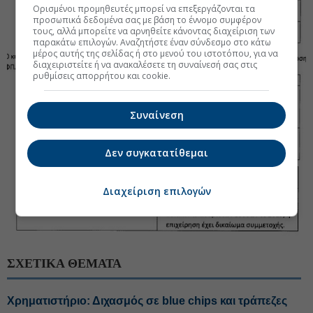
Ορισμένοι προμηθευτές μπορεί να επεξεργάζονται τα
προσωπικά δεδομένα σας με βάση το έννομο συμφέρον
τους, αλλά μπορείτε να αρνηθείτε κάνοντας διαχείριση των
παρακάτω επιλογών. Αναζητήστε έναν σύνδεσμο στο κάτω
μέρος αυτής της σελίδας ή στο μενού του ιστοτόπου, για να
διαχειριστείτε ή να ανακαλέσετε τη συναίνεσή σας στις
ρυθμίσεις απορρήτου και cookie.
Συναίνεση
Δεν συγκατατίθεμαι
Διαχείριση επιλογών
ΣΧΕΤΙΚΑ ΘΕΜΑΤΑ
Χρηματιστήριο: Διχασμός σε blue chips και τράπεζες