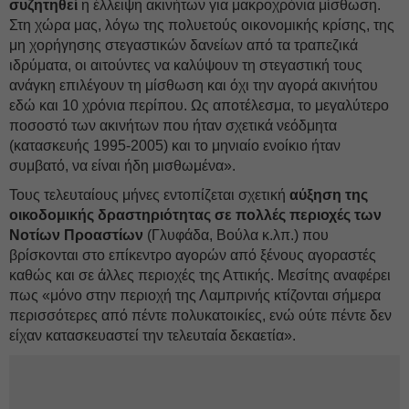
συζητηθεί
η έλλειψη ακινήτων για μακροχρόνια μίσθωση.
Στη χώρα μας, λόγω της πολυετούς οικονομικής κρίσης, της
μη χορήγησης στεγαστικών δανείων από τα τραπεζικά
ιδρύματα, οι αιτούντες να καλύψουν τη στεγαστική τους
ανάγκη επιλέγουν τη μίσθωση και όχι την αγορά ακινήτου
εδώ και 10 χρόνια περίπου. Ως αποτέλεσμα, το μεγαλύτερο
ποσοστό των ακινήτων που ήταν σχετικά νεόδμητα
(κατασκευής 1995-2005) και το μηνιαίο ενοίκιο ήταν
συμβατό, να είναι ήδη μισθωμένα».
Τους τελευταίους μήνες εντοπίζεται σχετική
αύξηση της
οικοδομικής δραστηριότητας σε πολλές περιοχές των
Νοτίων Προαστίων
(Γλυφάδα, Βούλα κ.λπ.) που
βρίσκονται στο επίκεντρο αγορών από ξένους αγοραστές
καθώς και σε άλλες περιοχές της Αττικής. Μεσίτης αναφέρει
πως «μόνο στην περιοχή της Λαμπρινής κτίζονται σήμερα
περισσότερες από πέντε πολυκατοικίες, ενώ ούτε πέντε δεν
είχαν κατασκευαστεί την τελευταία δεκαετία».