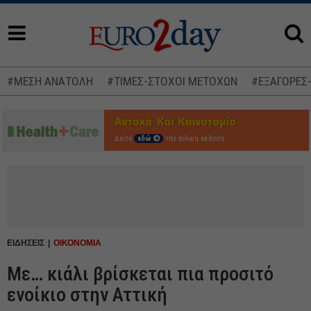
#ΜΕΣΗ ΑΝΑΤΟΛΗ
#ΤΙΜΕΣ-ΣΤΟΧΟΙ ΜΕΤΟΧΩΝ
#ΕΞΑΓΟΡΕΣ
Δείτε
εδώ
την ειδική έκδοση
ΕΙΔΗΣΕΙΣ
ΟΙΚΟΝΟΜΙΑ
Με… κιάλι βρίσκεται πια προσιτό
ενοίκιο στην Αττική