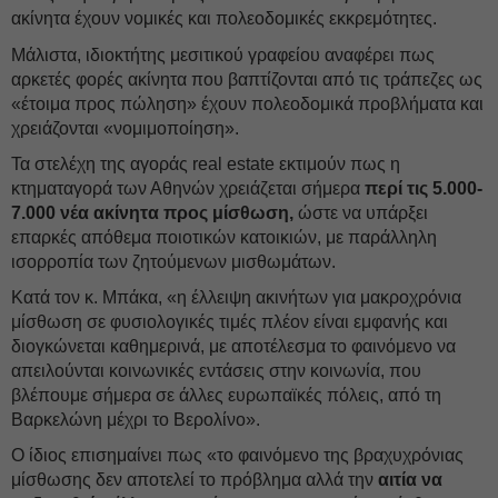
ακίνητα έχουν νομικές και πολεοδομικές εκκρεμότητες.
Μάλιστα, ιδιοκτήτης μεσιτικού γραφείου αναφέρει πως
αρκετές φορές ακίνητα που βαπτίζονται από τις τράπεζες ως
«έτοιμα προς πώληση» έχουν πολεοδομικά προβλήματα και
χρειάζονται «νομιμοποίηση».
Τα στελέχη της αγοράς real estate εκτιμούν πως η
κτηματαγορά των Αθηνών χρειάζεται σήμερα
περί τις 5.000-
7.000 νέα ακίνητα προς μίσθωση,
ώστε να υπάρξει
επαρκές απόθεμα ποιοτικών κατοικιών, με παράλληλη
ισορροπία των ζητούμενων μισθωμάτων.
Κατά τον κ. Μπάκα, «η έλλειψη ακινήτων για μακροχρόνια
μίσθωση σε φυσιολογικές τιμές πλέον είναι εμφανής και
διογκώνεται καθημερινά, με αποτέλεσμα το φαινόμενο να
απειλούνται κοινωνικές εντάσεις στην κοινωνία, που
βλέπουμε σήμερα σε άλλες ευρωπαϊκές πόλεις, από τη
Βαρκελώνη μέχρι το Βερολίνο».
Ο ίδιος επισημαίνει πως «το φαινόμενο της βραχυχρόνιας
μίσθωσης δεν αποτελεί το πρόβλημα αλλά την
αιτία
να