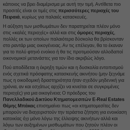
κάποιος να βρει διαμέρισμα με αυτή την τιμή. Αντίθετα πιο
προσιτές είναι οι τιμές στις
περισσότερες περιοχές του
Πειραιά
, κυρίως για παλαιές κατασκευές.
Η αύξηση των μισθωμάτων δεν παρατηρείται πλέον μόνο
στις «καλές περιοχές» αλλά και στις
όμορες
περιοχές
,
πολλές εκ των οποίων παλαιότερα δύσκολα θα βρίσκονταν
στο ραντάρ μιας οικογένειας. Αν τις επέλεγαν, θα το έκαναν
για το πολύ φτηνό ενοίκιο ή θα τις προτιμούσαν αλλοδαποί
οικονομικοί μετανάστες για τον ίδιο ακριβώς λόγο.
Πού αποδίδεται η έκρηξη τιμών και η δυσκολία εντοπισμού
ενός σχετικά πρόσφατης κατασκευής ακινήτου (μην ξεχνάμε
πως η οικοδομική δραστηριότητα ήταν σχεδόν μηδενική για
χρόνια, αν και εσχάτως αρχίζει να κινείται σε συγκριμένες
περιοχές) για μια οικογένεια; Ο πρόεδρος του
Πανελλαδικού Δικτύου Κτηματομεσιτών E-Real Estates
Θέμης Μπάκας
επισημαίνει πως «οι κτηματομεσίτες δεν
μπορούν να διαχειριστούν την τεράστια ζήτηση για ενοικίαση
κατοικίας όχι μόνο λόγω της έλλειψης ακινήτων αλλά και
λόγω των αυξημένων μισθωμάτων που ζητούν πλέον οι