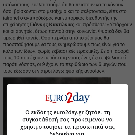
υπόλοιπους, ευελπιστούμε ότι θα πειστούν να το κάνουν
όσοι βρίσκονται στο μεταίχμιο και το σκέφτονται», είπε στο
iatronet ο αντιπρόεδρος και εμπορικός διευθυντής της
επιχείρησης
Γιάννης Καντώνιας
και πρόσθεσε: «Υπάρχουν
και οι αρνητές, όπως παντού στην κοινωνία. Φυσικά δεν θα
τιμωρηθεί κανείς. Όσο περνάει από το χέρι μας θα
προσπαθήσουμε να τους ενημερώσουμε πως είναι για το
καλό των ίδιων, χωρίς εκβιαστικές πρακτικές. Σε ό,τι αφορά
τους 10 που έχουν περάσει τη νόσο, ένας έχει εμβολιαστεί
παρότι νόσησε, οι 9 έχουν το περιθώριο των 6 μηνών που
τους έδωσαν οι γιατροί λόγω φυσικής ανοσίας».
Ο εκδότης euro2day.gr ζητάει τη
συγκατάθεσή σας προκειμένου να
χρησιμοποιήσει τα προσωπικά σας
δεδομένα για: