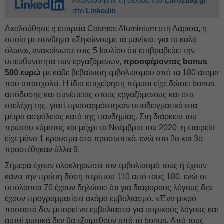
Ακολουθήστε τη σελίδα του
Euro2day.gr
στο
Linkedin
Ακολούθησε η εταιρεία Cosmos Aluminium στη Λάρισα, η
οποία με σύνθημα «Σηκώνουμε τα μανίκια, για το καλό
όλων», ανακοίνωσε στις 5 Ιουλίου ότι επιβραβεύει την
υπευθυνότητα των εργαζόμενων,
προσφέροντας bonus
500 ευρώ
με κάθε βεβαίωση εμβολιασμού από τα 180 άτομα
που απασχολεί. Η ίδια επιχείρηση πέρυσι είχε δώσει bonus
απόδοσης και συνέπειας στους εργαζόμενους και στα
στελέχη της, γιατί προσαρμόστηκαν υποδειγματικά στα
μέτρα ασφάλειας κατά της πανδημίας. Στη διάρκεια του
πρώτου κύματος και μέχρι το Νοέμβριο του 2020, η εταιρεία
είχε μόνο 1 κρούσμα στο προσωπικό, ενώ στο 2ο και 3ο
προστέθηκαν άλλα 9.
Σήμερα έχουν ολοκληρώσει τον εμβολιασμό τους ή έχουν
κάνει την πρώτη δόση περίπου 110 από τους 180, ενώ οι
υπόλοιποι 70 έχουν δηλώσει ότι για διάφορους λόγους δεν
έχουν προγραμματίσει ακόμα εμβολιασμό. «Ένα μικρό
ποσοστό δεν μπορεί να εμβολιαστεί για ιατρικούς λόγους και
αυτοί φυσικά δεν θα εξαιρεθούν από το bonus. Από τους