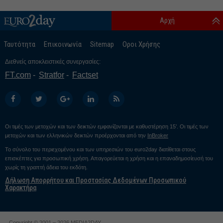
Αρχή
Ταυτότητα
Επικοινωνία
Sitemap
Οροι Χρήσης
Διεθνείς αποκλειστικές συνεργασίες:
FT.com
Stratfor
Factset
Οι τιμές των μετοχών και των δεικτών εμφανίζονται με καθυστέρηση 15’. Οι τιμές των
μετοχών και των ελληνικών δεικτών προέρχονται από την
InBroker
Το σύνολο του περιεχομένου και των υπηρεσιών του euro2day διατίθεται στους
επισκέπτες για προσωπική χρήση. Απαγορεύεται η χρήση και η επαναδημοσίευσή του
χωρίς τη γραπτή άδεια του εκδότη.
Δήλωση Απορρήτου και Προστασίας Δεδομένων Προσωπικού
Χαρακτήρα
Copyright © 2001 – 2026 MEDIA2DAY