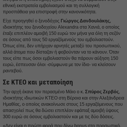
εθνική εκστρατεία εμβολιασμού και τη συλλογική
προσπάθεια για επιστροφή στην κανονικότητα.
Είχε προηγηθεί ο ξενοδόχος
Γιώργος Δανδουλάκης,
ιδιοκτήτης του ξενοδοχείου Alexandra στα Χανιά, ο οποίος
έταξε επιπλέον αμοιβή 150 ευρώ τον μήνα για όλη τη σεζόν
σε όσους από τους 50 εργαζόμενούς του εμβολιαστούν.
Όπως είπε, δεν υπήρχαν αρνητές μεταξύ του προσωπικού,
αλλά άτομα που δίσταζαν ή φοβούνταν να το κάνουν. Όταν
τους είπε πως όσοι εμβολιαστούν θα πάρουν αύξηση 150
ευρώ, έσπευσαν όλοι -σύμφωνα με τον ίδιο- να κλείσουν
ραντεβού.
Σε ΚΤΕΟ και μεταποίηση
Την αρχή έκανε τον περασμένο Μάιο ο κ.
Σπύρος Ζερβός
,
ιδιοκτήτης ιδιωτικών ΚΤΕΟ στη Βέροια και στην Αλεξάνδρεια
Ημαθίας, ο οποίος ανακοίνωσε στους 15 εργαζόμενους που
απασχολεί πως θα δώσει επιπλέον εφάπαξ αμοιβή ύψους
300 ευρώ σε όσους εμβολιαστούν και με τις δύο δόσεις.
«Δεν είναι η πρώτη φορά που δίνω bonus στο προσωπικό.