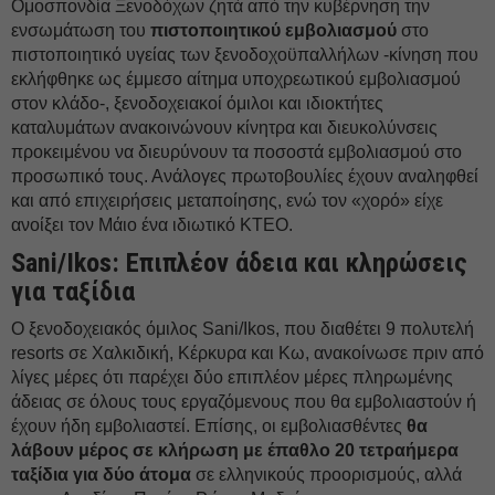
Ομοσπονδία Ξενοδόχων ζητά από την κυβέρνηση την
ενσωμάτωση του
πιστοποιητικού εμβολιασμού
στο
πιστοποιητικό υγείας των ξενοδοχοϋπαλλήλων -κίνηση που
εκλήφθηκε ως έμμεσο αίτημα υποχρεωτικού εμβολιασμού
στον κλάδο-, ξενοδοχειακοί όμιλοι και ιδιοκτήτες
καταλυμάτων ανακοινώνουν κίνητρα και διευκολύνσεις
προκειμένου να διευρύνουν τα ποσοστά εμβολιασμού στο
προσωπικό τους. Ανάλογες πρωτοβουλίες έχουν αναληφθεί
και από επιχειρήσεις μεταποίησης, ενώ τον «χορό» είχε
ανοίξει τον Μάιο ένα ιδιωτικό ΚΤΕΟ.
Sani/Ikos: Επιπλέον άδεια και κληρώσεις
για ταξίδια
Ο ξενοδοχειακός όμιλος Sani/Ikos, που διαθέτει 9 πολυτελή
resorts σε Χαλκιδική, Κέρκυρα και Κω, ανακοίνωσε πριν από
λίγες μέρες ότι παρέχει δύο επιπλέον μέρες πληρωμένης
άδειας σε όλους τους εργαζόμενους που θα εμβολιαστούν ή
έχουν ήδη εμβολιαστεί. Επίσης, οι εμβολιασθέντες
θα
λάβουν μέρος σε κλήρωση με έπαθλο 20 τετραήμερα
ταξίδια για δύο άτομα
σε ελληνικούς προορισμούς, αλλά