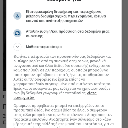
Εξατομικευμένη διαφήμιση και περιεχόμενο,
μέτρηση διαφήμισης και περιεχομένου, έρευνα
κοινού και ανάπτυξη υπηρεσιών
Αποθήκευση ή/και πρόσβαση στα δεδομένα μιας
συσκευής
Μάθετε περισσότερα
Θα γίνει επεξεργασία των προσωπικών σας δεδομένων και
οι πληροφορίες από τη συσκευή σας (cookie, μοναδικά
αναγνωριστικά και άλλα δεδομένα συσκευής) ενδέχεται να
κοινοποιηθούν σε 237 παρόχους, οι οποίοι μπορούν να
αποκτήσουν πρόσβαση σε αυτές ή να τις αποθηκεύσουν.
Αυτές οι πληροφορίες ενδέχεται επίσης να
χρησιμοποιηθούν συγκεκριμένα από αυτόν τον ιστότοπο.
Εμείς και οι συνεργάτες μας ενδέχεται να χρησιμοποιούμε
ακριβή δεδομένα γεωγραφικής τοποθεσίας.
Λίστα
Γιάννης Καντώνιας, Cosmos Aluminium
συνεργατών.
Παρεκτροπές και παρεμβάσεις
Ορισμένοι προμηθευτές μπορεί να επεξεργάζονται τα
προσωπικά δεδομένα σας με βάση το έννομο συμφέρον
τους, αλλά μπορείτε να αρνηθείτε κάνοντας διαχείριση των
Στην Πανελλήνια Ομοσπονδία Εργαζόμενων στον
παρακάτω επιλογών. Αναζητήστε έναν σύνδεσμο στο κάτω
Επισιτισμό - Τουρισμό (ΠΟΕΕΤ) έφτασαν ορισμένες
μέρος αυτής της σελίδας ή στο μενού του ιστοτόπου, για να