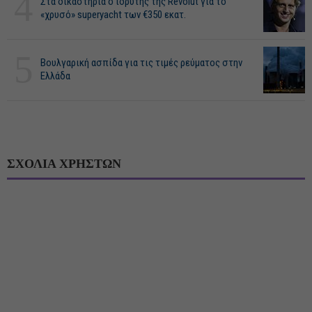
4
Στα δικαστήρια ο ιδρυτής της Revolut για το
«χρυσό» superyacht των €350 εκατ.
5
Βουλγαρική ασπίδα για τις τιμές ρεύματος στην
Ελλάδα
ΣΧΟΛΙΑ ΧΡΗΣΤΩΝ