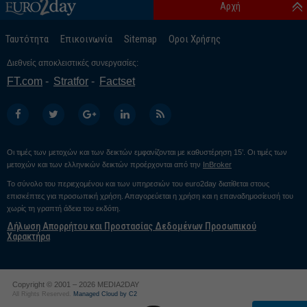
Αρχή
Ταυτότητα
Επικοινωνία
Sitemap
Οροι Χρήσης
Διεθνείς αποκλειστικές συνεργασίες:
FT.com
Stratfor
Factset
Οι τιμές των μετοχών και των δεικτών εμφανίζονται με καθυστέρηση 15’. Οι τιμές των
μετοχών και των ελληνικών δεικτών προέρχονται από την
InBroker
Το σύνολο του περιεχομένου και των υπηρεσιών του euro2day διατίθεται στους
επισκέπτες για προσωπική χρήση. Απαγορεύεται η χρήση και η επαναδημοσίευσή του
χωρίς τη γραπτή άδεια του εκδότη.
Δήλωση Απορρήτου και Προστασίας Δεδομένων Προσωπικού
Χαρακτήρα
Copyright © 2001 – 2026 MEDIA2DAY
All Rights Reserved.
Managed Cloud by C2