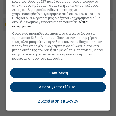
κοινοποιηθούν σε 237 παρόχους, οι οποίοι μπορούν να
αποκτήσουν πρόσβαση σε αυτές ή να τις αποθηκεύσουν.
Αυτές οι πληροφορίες ενδέχεται επίσης να
χρησιμοποιηθούν συγκεκριμένα από αυτόν τον ιστότοπο.
Εμείς και οι συνεργάτες μας ενδέχεται να χρησιμοποιούμε
ακριβή δεδομένα γεωγραφικής τοποθεσίας.
Λίστα
Προσθέστε το euro2day.gr στο Discover
συνεργατών.
Ορισμένοι προμηθευτές μπορεί να επεξεργάζονται τα
προσωπικά δεδομένα σας με βάση το έννομο συμφέρον
τους, αλλά μπορείτε να αρνηθείτε κάνοντας διαχείριση των
παρακάτω επιλογών. Αναζητήστε έναν σύνδεσμο στο κάτω
μέρος αυτής της σελίδας ή στο μενού του ιστοτόπου, για να
διαχειριστείτε ή να ανακαλέσετε τη συναίνεσή σας στις
ρυθμίσεις απορρήτου και cookie.
Συναίνεση
Δεν συγκατατίθεμαι
Διαχείριση επιλογών