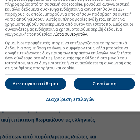
ς χρονιές.
πληροφορίες από τη συσκευή σας (cookie, μοναδικά αναγνωριστικά
και άλλα δεδομένα συσκευής) ενδέχεται να κοινοποιηθούν σε 237
0 ακίνητα βγήκαν στο σφυρί το 2025
, σε σχέση με
παρόχους, οι οποίοι μπορούν να αποκτήσουν πρόσβαση σε αυτές ή
 2023.
να τις αποθηκεύσουν. Αυτές οι πληροφορίες ενδέχεται επίσης να
χρησιμοποιηθούν συγκεκριμένα από αυτόν τον ιστότοπο. Εμείς και οι
-50.000 ακίνητα λιμνάζουν στην κατοχή των
συνεργάτες μας ενδέχεται να χρησιμοποιούμε ακριβή δεδομένα
γεωγραφικής τοποθεσίας.
Λίστα συνεργατών.
είναι κατοικίες που βρίσκονται σε αστικές περιοχές.
ιαχείρισης δανείων όσο και των τραπεζών είναι να
Ορισμένοι προμηθευτές μπορεί να επεξεργάζονται τα προσωπικά
δεδομένα σας με βάση το έννομο συμφέρον τους, αλλά μπορείτε να
ίνητα όχι μόνο σε εταιρικούς επενδυτές του κλάδου
αρνηθείτε κάνοντας διαχείριση των παρακάτω επιλογών. Αναζητήστε
έναν σύνδεσμο στο κάτω μέρος αυτής της σελίδας ή στο μενού του
ιστοτόπου, για να διαχειριστείτε ή να ανακαλέσετε τη συναίνεσή σας
στις ρυθμίσεις απορρήτου και cookie.
ιστηριασμός ακινήτου
Δεν συγκατατίθεμαι
Συναίνεση
Διαχείριση επιλογών
αλλάζουν την αγορά κατοικίας στην Ελλάδα
ήμα στα step-up δάνεια η Eurobank
ική επέκταση θωρακίζουν τις ελληνικές
 δόσεων από πυρόπληκτους ιδιώτες και