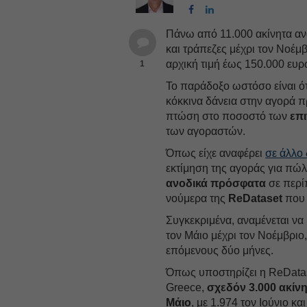
Πάνω από 11.000 ακίνητα αν
και τράπεζες μέχρι τον Νοέμ
αρχική τιμή έως 150.000 ευρ
1
Το παράδοξο ωστόσο είναι ότ
κόκκινα δάνεια στην αγορά 
πτώση στο ποσοστό των
επ
των αγοραστών.
Όπως είχε αναφέρει
σε άλλο 
εκτίμηση της αγοράς για πώ
ανοδικά πρόσφατα
σε περί
νούμερα της
ReDataset
που 
Συγκεκριμένα, αναμένεται να
τον Μάιο μέχρι τον Νοέμβριο
επόμενους δύο μήνες.
Όπως υποστηρίζει η ReDatas
Greece,
σχεδόν 3.000 ακίν
Μάιο
, με 1.974 τον Ιούνιο κα