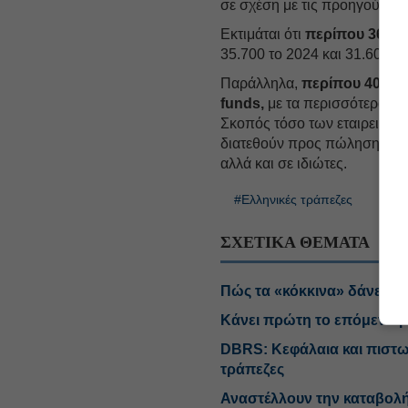
σε σχέση με τις προηγούμενε
Εκτιμάται ότι
περίπου 36.00
35.700 το 2024 και 31.600 το
Παράλληλα,
περίπου 40.000
funds,
με τα περισσότερα να 
Σκοπός τόσο των εταιρειών δ
διατεθούν προς πώληση τα ακ
αλλά και σε ιδιώτες.
#Ελληνικές τράπεζες
#Πλε
ΣΧΕΤΙΚΑ ΘΕΜΑΤΑ
Πώς τα «κόκκινα» δάνεια 
Κάνει πρώτη το επόμενο β
DBRS: Κεφάλαια και πιστωτ
τράπεζες
Αναστέλλουν την καταβολή