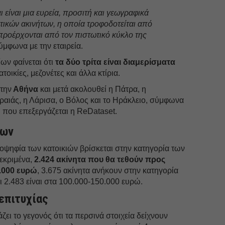
 είναι μια ευρεία, προσιτή και γεωγραφικά
τικών ακινήτων, η οποία τροφοδοτείται από
προέρχονται από τον πιστωτικό κύκλο της
σύμφωνα με την εταιρεία.
ων φαίνεται ότι
τα δύο τρίτα είναι διαμερίσματα
οικίες, μεζονέτες και άλλα κτίρια.
στην
Αθήνα
και μετά ακολουθεί η Πάτρα, η
ραιάς, η Λάρισα, ο Βόλος και το Ηράκλειο, σύμφωνα
n που επεξεργάζεται η ReDataset.
των
λειοψηφία των κατοικιών βρίσκεται στην κατηγορία των
εκριμένα,
2.424 ακίνητα που θα τεθούν προς
.000 ευρώ
, 3.675 ακίνητα ανήκουν στην κατηγορία
 2.483 είναι στα 100.000-150.000 ευρώ.
επιτυχίας
ει το γεγονός ότι τα περσινά στοιχεία δείχνουν