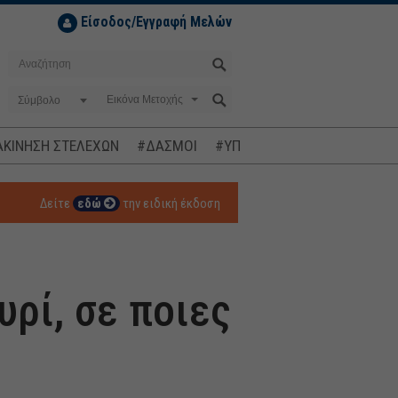
Είσοδος/Εγγραφή Μελών
Σύμβολο
ΚΙΝΗΣΗ ΣΤΕΛΕΧΩΝ
#ΔΑΣΜΟΙ
#ΥΠΟΚΛΟΠΕΣ
#ΠΛΗΘΩΡΙΣΜ
Δείτε
εδώ
την ειδική έκδοση
υρί, σε ποιες