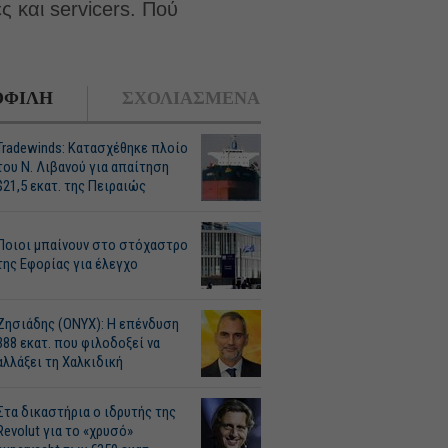
 και servicers. Πού
ΦΙΛΗ
ΣΧΟΛΙΑΣΜΕΝΑ
Tradewinds: Κατασχέθηκε πλοίο
του Ν. Λιβανού για απαίτηση
$21,5 εκατ. της Πειραιώς
Ποιοι μπαίνουν στο στόχαστρο
της Εφορίας για έλεγχο
Ζησιάδης (ONYX): Η επένδυση
388 εκατ. που φιλοδοξεί να
αλλάξει τη Χαλκιδική
Στα δικαστήρια ο ιδρυτής της
Revolut για το «χρυσό»