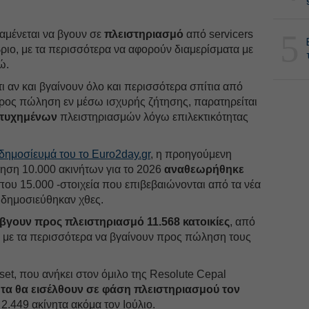
5
αμένεται να βγουν σε
πλειστηριασμό
από servicers
βριο, με τα περισσότερα να αφορούν διαμερίσματα με
ώ.
ι αν και βγαίνουν όλο και περισσότερα σπίτια από
προς πώληση εν μέσω ισχυρής ζήτησης, παρατηρείται
ιτυχημένων
πλειστηριασμών λόγω επιλεκτικότητας
δημοσίευμά του το Euro2day.gr
, η προηγούμενη
ληση 10.000 ακινήτων για το 2026
αναθεωρήθηκε
που 15.000 -στοιχεία που επιβεβαιώνονται από τα νέα
δημοσιεύθηκαν χθες.
βγουν προς πλειστηριασμό 11.568 κατοικίες
, από
, με τα περισσότερα να βγαίνουν προς πώληση τους
et, που ανήκει στον όμιλο της Resolute Cepal
ητα θα εισέλθουν σε φάση πλειστηριασμού τον
ι 2.449 ακίνητα ακόμα τον Ιούλιο.