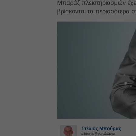
Μπαράζ πλειστηριασμών έχει 
βρίσκονται τα περισσότερα σπί
Στέλιος Μπούρας
s.bouras@euro2day.gr