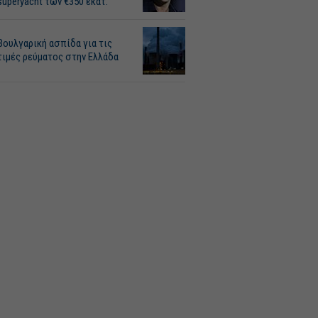
superyacht των €350 εκατ.
Βουλγαρική ασπίδα για τις
τιμές ρεύματος στην Ελλάδα