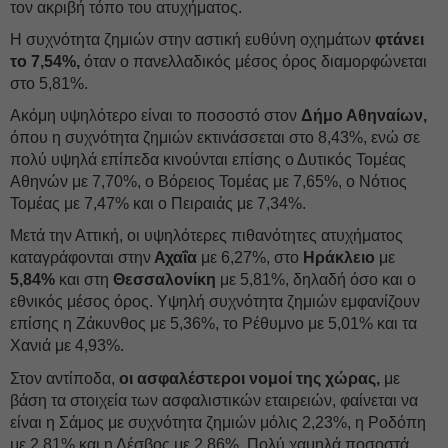
τον ακριβή τόπο του ατυχήματος.
Η συχνότητα ζημιών στην αστική ευθύνη οχημάτων
φτάνει
το 7,54%,
όταν ο πανελλαδικός μέσος όρος διαμορφώνεται
στο 5,81%.
Ακόμη υψηλότερο είναι το ποσοστό στον
Δήμο Αθηναίων,
όπου η συχνότητα ζημιών εκτινάσσεται στο 8,43%, ενώ σε
πολύ υψηλά επίπεδα κινούνται επίσης ο Δυτικός Τομέας
Αθηνών με 7,70%, ο Βόρειος Τομέας με 7,65%, ο Νότιος
Τομέας με 7,47% και ο Πειραιάς με 7,34%.
Μετά την Αττική, οι υψηλότερες πιθανότητες ατυχήματος
καταγράφονται στην
Αχαΐα
με 6,27%, στο
Ηράκλειο
με
5,84%
και στη
Θεσσαλονίκη
με 5,81%, δηλαδή όσο και ο
εθνικός μέσος όρος. Υψηλή συχνότητα ζημιών εμφανίζουν
επίσης η Ζάκυνθος με 5,36%, το Ρέθυμνο με 5,01% και τα
Χανιά με 4,93%.
Στον αντίποδα,
οι ασφαλέστεροι νομοί της χώρας,
με
βάση τα στοιχεία των ασφαλιστικών εταιρειών, φαίνεται να
είναι η Σάμος με συχνότητα ζημιών μόλις 2,23%, η Ροδόπη
με 2,81% και η Λέσβος με 2,86%. Πολύ χαμηλά ποσοστά