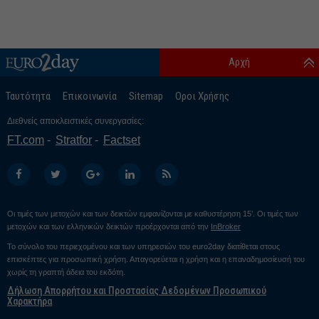
Αρχή
Ταυτότητα
Επικοινωνία
Sitemap
Οροι Χρήσης
Διεθνείς αποκλειστικές συνεργασίες:
FT.com
Stratfor
Factset
Οι τιμές των μετοχών και των δεικτών εμφανίζονται με καθυστέρηση 15’. Οι τιμές των
μετοχών και των ελληνικών δεικτών προέρχονται από την
InBroker
Το σύνολο του περιεχομένου και των υπηρεσιών του euro2day διατίθεται στους
επισκέπτες για προσωπική χρήση. Απαγορεύεται η χρήση και η επαναδημοσίευσή του
χωρίς τη γραπτή άδεια του εκδότη.
Δήλωση Απορρήτου και Προστασίας Δεδομένων Προσωπικού
Χαρακτήρα