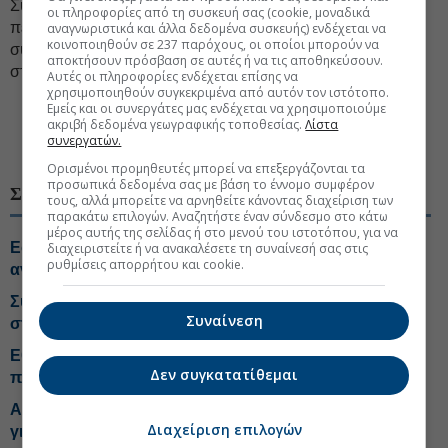
Σύμφωνα με την έρευνα, συνολικά ασφαλίστηκαν το 2025
οι πληροφορίες από τη συσκευή σας (cookie, μοναδικά
περισσότερα από 7,18 εκατ. οχήματα στην Ελλάδα, ενώ η
αναγνωριστικά και άλλα δεδομένα συσκευής) ενδέχεται να
κοινοποιηθούν σε 237 παρόχους, οι οποίοι μπορούν να
συχνότητα ζημιών στο σύνολο των καλύψεων υποχώρησε
αποκτήσουν πρόσβαση σε αυτές ή να τις αποθηκεύσουν.
στο 7,92%, από 9,37% το 2024.
Αυτές οι πληροφορίες ενδέχεται επίσης να
χρησιμοποιηθούν συγκεκριμένα από αυτόν τον ιστότοπο.
Εμείς και οι συνεργάτες μας ενδέχεται να χρησιμοποιούμε
#Ασφαλιστικές εταιρείες
#Ιδιωτική ασφάλιση
ακριβή δεδομένα γεωγραφικής τοποθεσίας.
Λίστα
συνεργατών.
#Ασφάλιση αυτοκινήτου
Ορισμένοι προμηθευτές μπορεί να επεξεργάζονται τα
προσωπικά δεδομένα σας με βάση το έννομο συμφέρον
ΣΧΕΤΙΚΑ ΘΕΜΑΤΑ
τους, αλλά μπορείτε να αρνηθείτε κάνοντας διαχείριση των
παρακάτω επιλογών. Αναζητήστε έναν σύνδεσμο στο κάτω
μέρος αυτής της σελίδας ή στο μενού του ιστοτόπου, για να
Εφορία: Νέα Γραφεία και AI για τις ενστάσεις στα
διαχειριστείτε ή να ανακαλέσετε τη συναίνεσή σας στις
ρυθμίσεις απορρήτου και cookie.
ανασφάλιστα οχήματα
Συνεργασία Anytime-Public με επιστροφή έως €20
Συναίνεση
στους ασφαλισμένους
Εθνική Ασφαλιστική: Έκτακτα μέτρα στήριξης για τους
Δεν συγκατατίθεμαι
πληγέντες από τις πυρκαγιές
Ασφάλιστρα υγείας: Ερχονται νέες δικαστικές διαμάχες
Διαχείριση επιλογών
για τις αυξήσεις