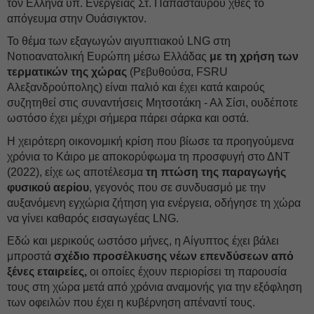
τον Ελληνα υπ. Ενέργειας Στ. Παπασταύρου χθες το
απόγευμα στην Ουάσιγκτον.
Το θέμα των εξαγωγών αιγυπτιακού LNG στη
Νοτιοανατολική Ευρώπη μέσω Ελλάδας
με τη χρήση των
τερματικών της χώρας
(Ρεβυθούσα, FSRU
Αλεξανδρούπολης) είναι παλιό και έχει κατά καιρούς
συζητηθεί στις συναντήσεις Μητσοτάκη - Αλ Σίσι, ουδέποτε
ωστόσο έχει μέχρι σήμερα πάρει σάρκα και οστά.
Η χειρότερη οικονομική κρίση που βίωσε τα προηγούμενα
χρόνια το Κάιρο με αποκορύφωμα τη προσφυγή στο ΔΝΤ
(2022), είχε ως αποτέλεσμα
τη πτώση της παραγωγής
φυσικού αερίου
, γεγονός που σε συνδυασμό με την
αυξανόμενη εγχώρια ζήτηση για ενέργεια, οδήγησε τη χώρα
να γίνει καθαρός εισαγωγέας LNG.
Εδώ και μερικούς ωστόσο μήνες, η Αίγυπτος έχει βάλει
μπροστά
σχέδιο προσέλκυσης νέων επενδύσεων από
ξένες εταιρείες,
οι οποίες έχουν περιορίσει τη παρουσία
τους στη χώρα μετά από χρόνια αναμονής για την εξόφληση
των οφειλών που έχει η κυβέρνηση απέναντί τους.