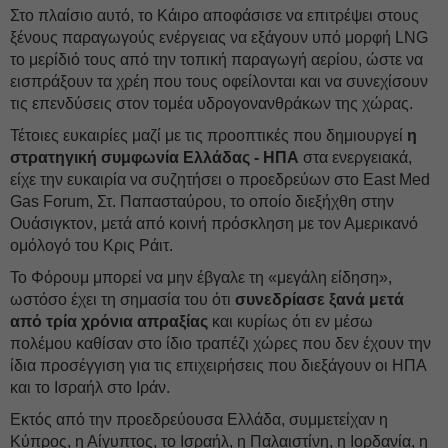
Στο πλαίσιο αυτό, το Κάιρο αποφάσισε να επιτρέψει στους
ξένους παραγωγούς ενέργειας να εξάγουν υπό μορφή LNG
το μερίδιό τους από την τοπική παραγωγή αερίου, ώστε να
εισπράξουν τα χρέη που τους οφείλονται και να συνεχίσουν
τις επενδύσεις στον τομέα υδρογονανθράκων της χώρας.
Τέτοιες ευκαιρίες μαζί με τις προοπτικές που δημιουργεί
η
στρατηγική συμφωνία Ελλάδας - ΗΠΑ
στα ενεργειακά,
είχε την ευκαιρία να συζητήσει ο προεδρεύων στο East Med
Gas Forum, Στ. Παπασταύρου, το οποίο διεξήχθη στην
Ουάσιγκτον, μετά από κοινή πρόσκληση με τον Αμερικανό
ομόλογό του Κρις Ράιτ.
Το Φόρουμ μπορεί να μην έβγαλε τη «μεγάλη είδηση»,
ωστόσο έχει τη σημασία του ότι
συνεδρίασε ξανά μετά
από τρία χρόνια απραξίας
και κυρίως ότι εν μέσω
πολέμου καθίσαν στο ίδιο τραπέζι χώρες που δεν έχουν την
ίδια προσέγγιση για τις επιχειρήσεις που διεξάγουν οι ΗΠΑ
και το Ισραήλ στο Ιράν.
Εκτός από την προεδρεύουσα Ελλάδα, συμμετείχαν η
Κύπρος, η Αίγυπτος, το Ισραήλ, η Παλαιστίνη, η Ιορδανία, η