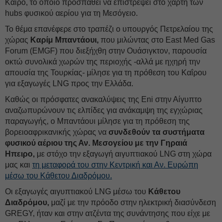
Κάιρο, το οποίο προσπαθεί να επιστρέψει στο χάρτη των
hubs φυσικού αερίου για τη Μεσόγειο.
Το θέμα επανέφερε στο τραπέζι ο υπουργός Πετρελαίου της
χώρας
Καρίμ Μπαντάουι,
που μιλώντας στο East Med Gas
Forum (EMGF) που διεξήχθη στην Ουάσιγκτον, παρουσία
οκτώ συνολικά χωρών της περιοχής -αλλά με ηχηρή την
απουσία της Τουρκίας- μίλησε για τη πρόθεση του Καΐρου
για εξαγωγές LNG προς την Ελλάδα.
Καθώς οι πρόσφατες ανακαλύψεις της Eni στην Αίγυπτο
αναζωπυρώνουν τις ελπίδες για ανάκαμψη της εγχώριας
παραγωγής, ο Μπαντάουι μίλησε για τη πρόθεση της
βορειοαφρικανικής χώρας να
συνδεθούν τα συστήματα
φυσικού αέριου της Αν. Μεσογείου με την Γηραιά
Ηπειρο,
με στόχο την εξαγωγή αιγυπτιακού LNG στη χώρα
μας και
τη μεταφορά του στην Κεντρική και Αν. Ευρώπη
μέσω του Κάθετου Διαδρόμου.
Οι εξαγωγές αιγυπτιακού LNG μέσω του
Κάθετου
Διαδρόμου,
μαζί με την πρόοδο στην ηλεκτρική διασύνδεση
GREGY, ήταν και στην ατζέντα της συνάντησης που είχε με