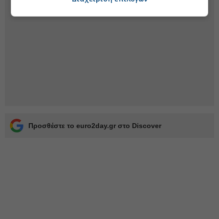
Προσθέστε το euro2day.gr στο Discover