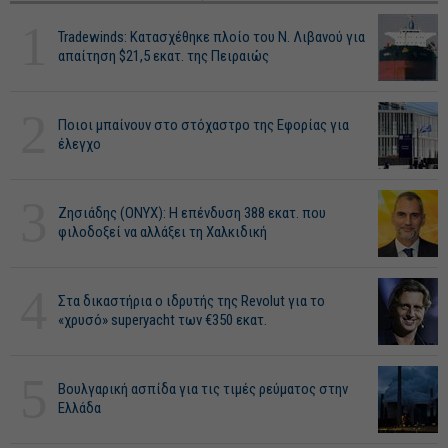
1
Tradewinds: Κατασχέθηκε πλοίο του Ν. Λιβανού για
απαίτηση $21,5 εκατ. της Πειραιώς
2
Ποιοι μπαίνουν στο στόχαστρο της Εφορίας για
έλεγχο
3
Ζησιάδης (ONYX): Η επένδυση 388 εκατ. που
φιλοδοξεί να αλλάξει τη Χαλκιδική
4
Στα δικαστήρια ο ιδρυτής της Revolut για το
«χρυσό» superyacht των €350 εκατ.
5
Βουλγαρική ασπίδα για τις τιμές ρεύματος στην
Ελλάδα