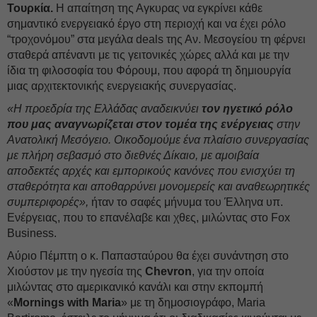
Τουρκία.
Η απαίτηση της Αγκυρας να εγκρίνει κάθε
σημαντικό ενεργειακό έργο στη περιοχή και να έχει ρόλο
“τροχονόμου” στα μεγάλα deals της Αν. Μεσογείου τη φέρνει
σταθερά απέναντι με τις γειτονικές χώρες αλλά και με την
ίδια τη φιλοσοφία του Φόρουμ, που αφορά τη δημιουργία
μιας αρχιτεκτονικής ενεργειακής συνεργασίας.
«Η προεδρία της Ελλάδας αναδεικνύει
τον ηγετικό ρόλο
που μας αναγνωρίζεται στον τομέα της ενέργειας
στην
Ανατολική Μεσόγειο. Οικοδομούμε ένα πλαίσιο συνεργασίας
με πλήρη σεβασμό στο διεθνές Δίκαιο, με αμοιβαία
αποδεκτές αρχές και εμπορικούς κανόνες που ενισχύει τη
σταθερότητα και αποθαρρύνει μονομερείς και αναθεωρητικές
συμπεριφορές»,
ήταν το σαφές μήνυμα του Έλληνα υπ.
Ενέργειας, που το επανέλαβε και χθες, μιλώντας στο Fox
Business.
Αύριο Πέμπτη ο κ. Παπασταύρου θα έχει συνάντηση στο
Χιούστον με την ηγεσία της
Chevron
, για την οποία
μιλώντας στο αμερικανικό κανάλι και στην εκπομπή
«
Mornings with Maria
» με τη δημοσιογράφο, Maria