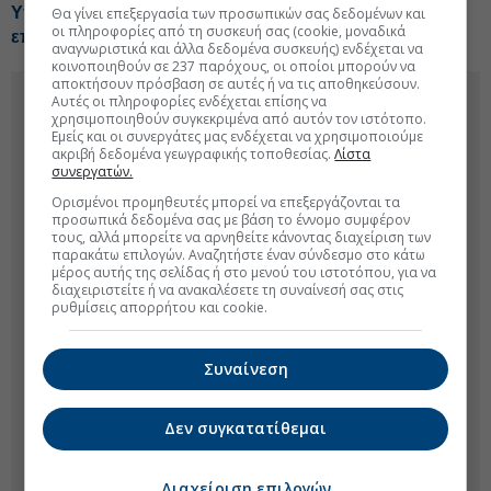
Υποβλήθηκε αίτημα για ρήτρα διαφυγής, στο
Θα γίνει επεξεργασία των προσωπικών σας δεδομένων και
οι πληροφορίες από τη συσκευή σας (cookie, μοναδικά
επίκεντρο ενεργειακά projects
αναγνωριστικά και άλλα δεδομένα συσκευής) ενδέχεται να
κοινοποιηθούν σε 237 παρόχους, οι οποίοι μπορούν να
αποκτήσουν πρόσβαση σε αυτές ή να τις αποθηκεύσουν.
Αυτές οι πληροφορίες ενδέχεται επίσης να
χρησιμοποιηθούν συγκεκριμένα από αυτόν τον ιστότοπο.
Εμείς και οι συνεργάτες μας ενδέχεται να χρησιμοποιούμε
ακριβή δεδομένα γεωγραφικής τοποθεσίας.
Λίστα
συνεργατών.
Ορισμένοι προμηθευτές μπορεί να επεξεργάζονται τα
προσωπικά δεδομένα σας με βάση το έννομο συμφέρον
τους, αλλά μπορείτε να αρνηθείτε κάνοντας διαχείριση των
παρακάτω επιλογών. Αναζητήστε έναν σύνδεσμο στο κάτω
μέρος αυτής της σελίδας ή στο μενού του ιστοτόπου, για να
διαχειριστείτε ή να ανακαλέσετε τη συναίνεσή σας στις
ρυθμίσεις απορρήτου και cookie.
Συναίνεση
Δεν συγκατατίθεμαι
Διαχείριση επιλογών