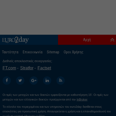
Αρχή
Ταυτότητα
Επικοινωνία
Sitemap
Οροι Χρήσης
Διεθνείς αποκλειστικές συνεργασίες:
FT.com
Stratfor
Factset
Οι τιμές των μετοχών και των δεικτών εμφανίζονται με καθυστέρηση 15’. Οι τιμές των
μετοχών και των ελληνικών δεικτών προέρχονται από την
InBroker
Το σύνολο του περιεχομένου και των υπηρεσιών του euro2day διατίθεται στους
επισκέπτες για προσωπική χρήση. Απαγορεύεται η χρήση και η επαναδημοσίευσή του