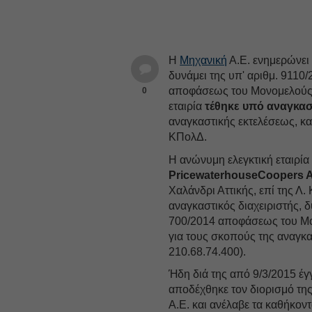
Η
Μηχανική
Α.Ε. ενημερώνει 
δυνάμει της υπ' αριθμ. 9110/
αποφάσεως του Μονομελούς
0
εταιρία
τέθηκε υπό αναγκασ
αναγκαστικής εκτελέσεως, κ
ΚΠολΔ.
Η ανώνυμη ελεγκτική εταιρία
PricewaterhouseCoopers A
Χαλάνδρι Αττικής, επί της Λ.
αναγκαστικός διαχειριστής, δ
700/2014 αποφάσεως του Μο
για τους σκοπούς της αναγκασ
210.68.74.400).
Ήδη διά της από 9/3/2015 έ
αποδέχθηκε τον διορισμό της
Α.Ε. και ανέλαβε τα καθήκοντ