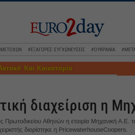
 ΜΕΤΟΧΩΝ
#ΕΞΑΓΟΡΕΣ-ΣΥΓΧΩΝΕΥΣΕΙΣ
#ΟΥΚΡΑΝΙΑ
#ΜΕΤΑ
τική διαχείριση η Μη
Πρωτoδικείου Αθηνών η εταιρία Μηχανική Α.Ε. τ
χειριστής διορίστηκε η PricewaterhouseCoopers.