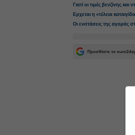
Γιατί οι τιμές βενζίνης και
Ερχεται η «τέλεια καταιγίδα
Οι ενστάσεις της αγοράς σ
Προσθέστε το euro2day