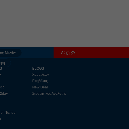
Αρχή
δος Μελών
αφή
S
BLOGS
y
Χαμαιλέων
Εκηβόλος
εις
New Deal
 2day
Στρατηγικός Αναλυτής
ηση Τύπου
ο