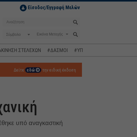
Είσοδος/Εγγραφή Μελών
Σύμβολο
ΚΙΝΗΣΗ ΣΤΕΛΕΧΩΝ
#ΔΑΣΜΟΙ
#ΥΠΟΚΛΟΠΕΣ
#ΠΛΗΘΩΡΙΣΜ
Δείτε
εδώ
την ειδική έκδοση
χανική
έθηκε υπό αναγκαστική