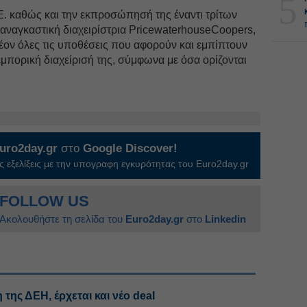
5
Ε. καθώς και την εκπροσώπησή της έναντι τρίτων
αναγκαστική διαχειρίστρια PricewaterhouseCoopers,
έον όλες τις υποθέσεις που αφορούν και εμπίπτουν
 εμπορική διαχείρισή της, σύμφωνα με όσα ορίζονται
uro2day.gr
στο
Google Discover!
 εξελίξεις με την υπογραφη εγκυρότητας του Euro2day.gr
FOLLOW US
Ακολουθήστε τη σελίδα του
Euro2day.gr
στο
Linkedin
 της ΔΕΗ, έρχεται και νέο deal