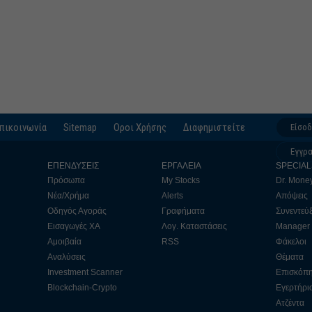
πικοινωνία
Sitemap
Οροι Χρήσης
Διαφημιστείτε
Είσο
Εγγρ
ΕΠΕΝΔΥΣΕΙΣ
ΕΡΓΑΛΕΙΑ
SPECIAL
Πρόσωπα
My Stocks
Dr. Mone
Νέα/Χρήμα
Alerts
Απόψεις
Οδηγός Αγοράς
Γραφήματα
Συνεντεύξ
Εισαγωγές ΧΑ
Λογ. Καταστάσεις
Manager
Αμοιβαία
RSS
Φάκελοι
Αναλύσεις
Θέματα
Investment Scanner
Επισκόπ
Blockchain-Crypto
Εγερτήρι
Ατζέντα