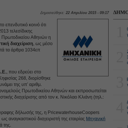
ΔΗΜΟ
Δημοσιεύθηκε:
22 Απριλίου 2015 - 09:17
το επενδυτικό κοινό ότι
1
2013 τελεσίδικης
 Πρωτοδικείου Αθηνών η
τική διαχείριση
, ως μέσο
ατά τα άρθρα 1034επ
2
.E.
, που εδρεύει στο
3
 Κηφισίας 268, διορίσθηκε
υνάμει της υπ' αριθμ.
νομελούς Πρωτοδικείου Αθηνών και εκπροσωπείται
τικής διαχείρισης από τον κ. Νικόλαο Κλιάνη (τηλ.:
4
γγραφης δήλωσής της, η PricewaterhouseCoopers
 ως αναγκαστικού διαχειριστή της εταιρίας
Μηχανική
ά της.