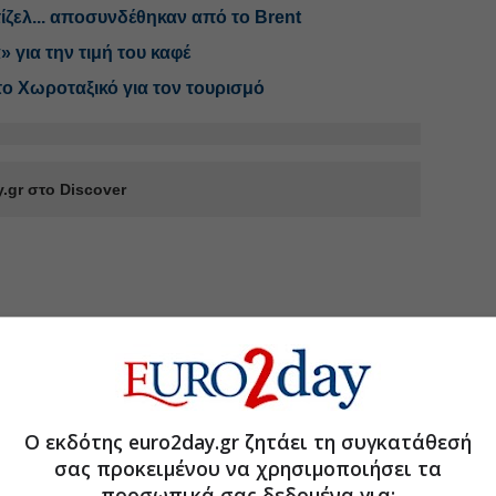
 ντίζελ... αποσυνδέθηκαν από το Brent
» για την τιμή του καφέ
το Χωροταξικό για τον τουρισμό
.gr στο Discover
Ο εκδότης euro2day.gr ζητάει τη συγκατάθεσή
σας προκειμένου να χρησιμοποιήσει τα
προσωπικά σας δεδομένα για: