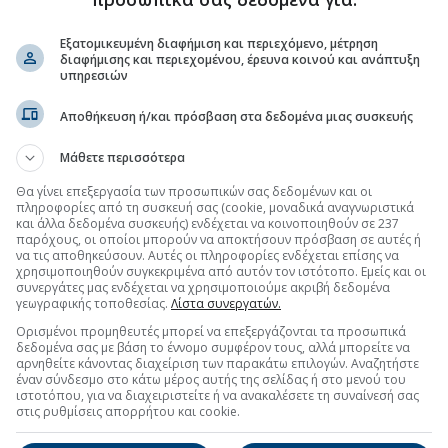
Εξατομικευμένη διαφήμιση και περιεχόμενο, μέτρηση
διαφήμισης και περιεχομένου, έρευνα κοινού και ανάπτυξη
υπηρεσιών
Αποθήκευση ή/και πρόσβαση στα δεδομένα μιας συσκευής
Μάθετε περισσότερα
ΤΑΣΚΕΥΕΣ - REAL ESTATE
Θα γίνει επεξεργασία των προσωπικών σας δεδομένων και οι
πληροφορίες από τη συσκευή σας (cookie, μοναδικά αναγνωριστικά
και άλλα δεδομένα συσκευής) ενδέχεται να κοινοποιηθούν σε 237
στο Ring Mall στη Βουλγαρία έναντι 49,35 εκατ.
παρόχους, οι οποίοι μπορούν να αποκτήσουν πρόσβαση σε αυτές ή
(14:22 07/08/2026)
να τις αποθηκεύσουν. Αυτές οι πληροφορίες ενδέχεται επίσης να
χρησιμοποιηθούν συγκεκριμένα από αυτόν τον ιστότοπο. Εμείς και οι
ιμές κατοικιών στη Βρετανία - Στις €349.000 το μέσο κόστος
συνεργάτες μας ενδέχεται να χρησιμοποιούμε ακριβή δεδομένα
(13:26 07/08/2026)
γεωγραφικής τοποθεσίας.
Λίστα συνεργατών.
άς ιδίων μετοχών
(20:20 06/08/2026)
Ορισμένοι προμηθευτές μπορεί να επεξεργάζονται τα προσωπικά
δεδομένα σας με βάση το έννομο συμφέρον τους, αλλά μπορείτε να
αρνηθείτε κάνοντας διαχείριση των παρακάτω επιλογών. Αναζητήστε
έναν σύνδεσμο στο κάτω μέρος αυτής της σελίδας ή στο μενού του
ιστοτόπου, για να διαχειριστείτε ή να ανακαλέσετε τη συναίνεσή σας
στις ρυθμίσεις απορρήτου και cookie.