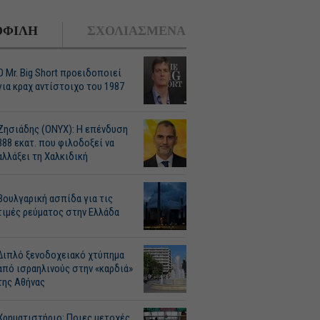
ΦΙΛΗ
ΣΧΟΛΙΑΣΜΕΝΑ
O Mr. Big Short προειδοποιεί
για κραχ αντίστοιχο του 1987
Ζησιάδης (ONYX): Η επένδυση
388 εκατ. που φιλοδοξεί να
αλλάξει τη Χαλκιδική
Βουλγαρική ασπίδα για τις
τιμές ρεύματος στην Ελλάδα
Διπλό ξενοδοχειακό χτύπημα
από ισραηλινούς στην «καρδιά»
της Αθήνας
Χρηματιστήριο: Ποιες μετοχές