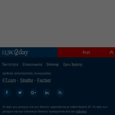
Αρχή
Ταυτότητα
Επικοινωνία
Sitemap
Οροι Χρήσης
Διεθνείς αποκλειστικές συνεργασίες:
FT.com
Stratfor
Factset
Οι τιμές των μετοχών και των δεικτών εμφανίζονται με καθυστέρηση 15’. Οι τιμές των
μετοχών και των ελληνικών δεικτών προέρχονται από την
InBroker