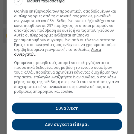
Μάθετε περισσότερα
Θα γίνει επεξεργασία των προσωπικών σας δεδομένων και
οι πληροφορίες από τη συσκευή σας (cookie, μοναδικά
αναγνωριστικά και άλλα δεδομένα συσκευής) ενδέχεται να
κοινοποιηθούν σε 237 παρόχους, οι οποίοι μπορούν να
αποκτήσουν πρόσβαση σε αυτές ή να τις αποθηκεύσουν.
Αυτές οι πληροφορίες ενδέχεται επίσης να
Προσθέστε το euro2day.gr στο Discover
χρησιμοποιηθούν συγκεκριμένα από αυτόν τον ιστότοπο.
Εμείς και οι συνεργάτες μας ενδέχεται να χρησιμοποιούμε
ακριβή δεδομένα γεωγραφικής τοποθεσίας.
Λίστα
συνεργατών.
Ορισμένοι προμηθευτές μπορεί να επεξεργάζονται τα
προσωπικά δεδομένα σας με βάση το έννομο συμφέρον
τους, αλλά μπορείτε να αρνηθείτε κάνοντας διαχείριση των
παρακάτω επιλογών. Αναζητήστε έναν σύνδεσμο στο κάτω
μέρος αυτής της σελίδας ή στο μενού του ιστοτόπου, για να
διαχειριστείτε ή να ανακαλέσετε τη συναίνεσή σας στις
ρυθμίσεις απορρήτου και cookie.
Συναίνεση
Δεν συγκατατίθεμαι