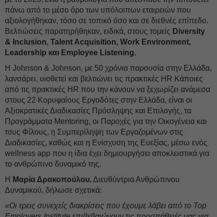
πάνω από το μέσο όρο των υπόλοιπων εταιρειών που
αξιολογήθηκαν, τόσο σε τοπικό όσο και σε διεθνές επίπεδο.
Βελτιώσεις παρατηρήθηκαν, ειδικά, στους τομείς
Diversity
& Inclusion, Talent Acquisition, Work Environment,
Leadership και Employee Listening.
Η Johnson & Johnson, με 50 χρόνια παρουσία στην Ελλάδα,
λανσάρει, υιοθετεί και βελτιώνει τις πρακτικές HR Κάποιες
από τις πρακτικές HR που την κάνουν να ξεχωρίζει ανάμεσα
στους 22 Κορυφαίους Εργοδότες στην Ελλάδα, είναι οι
Αξιοκρατικές Διαδικασίες Πρόσληψης και Επιλογής, τα
Προγράμματα Mentoring, οι Παροχές για την Οικογένεια και
τους Φίλους, η Συμπερίληψη των Εργαζομένων στις
Διαδικασίες, καθώς και η Ενίσχυση της Ευεξίας, μέσω ενός
wellness app που η ίδια έχει δημιουργήσει αποκλειστικά για
το ανθρώπινο δυναμικό της.
Η
Μαρία Δρακοπούλου
, Διευθύντρια Ανθρώπινου
Δυναμικού, δήλωσε σχετικά:
«Οι τρεις συνεχείς διακρίσεις που έχουμε λάβει από το Top
Employers Institute επιβεβαιώνουν τις προσπάθειές μας για