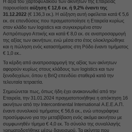
Η αξία του χαρτοφυλακίου των ακινήτων της Εταιρείας
παρουσίασε
αύξηση € 12,6 εκ. ή 9,2% έναντι της
31.12.2022
(€ 136,3 εκ.). Η αύξηση αυτή οφείλεται κατά € 5,6
εκ. σε επενδύσεις που πραγματοποίησε η Εταιρεία κυρίως
στον κλάδο των logistics και συγκεκριμένα στον
Ασπρόπυργο Αττικής και κατά € 8,0 εκ. σε αναπροσαρμογή
της αξίας των ακινήτων, ενώ μέσα στο έτος ολοκληρώθηκε
και η πώληση ενός καταστήματος στη Ρόδο έναντι τιμήματος
€ 1,0 εκ..
Τα κέρδη από αναπροσαρμογή της αξίας των ακίνητων
αφορούν κυρίως στους κλάδους των logistics και των
ξενοδοχείων, όπου η BriQ επενδύει σταθερά κατά την
τελευταία τετραετία.
Σημειώνεται πως, όπως ήδη έχει ανακοινωθεί από την
Εταιρεία, την 31.01.2024 πραγματοποιήθηκε η απόκτηση 16
ακινήτων από την Intercontinental International Α.Ε.Ε.Α.Π.
έναντι συνολικού τιμήματος € 56,6 εκ., ενώ υπογράφηκε
προσύμφωνο για την μεταβίβαση ενός ακόμα ακινήτου με
συμφωνηθέν τίμημα € 4,0 εκ. Το σύνολο της συναλλαγής
χρηματοδοτήθηκε μέσω δανεισμού. Τα ακίνητα που