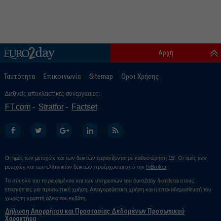
Αρχή
Ταυτότητα
Επικοινωνία
Sitemap
Οροι Χρήσης
Διεθνείς αποκλειστικές συνεργασίες:
FT.com
Stratfor
Factset
Οι τιμές των μετοχών και των δεικτών εμφανίζονται με καθυστέρηση 15’. Οι τιμές των
μετοχών και των ελληνικών δεικτών προέρχονται από την
InBroker
Το σύνολο του περιεχομένου και των υπηρεσιών του euro2day διατίθεται στους
επισκέπτες για προσωπική χρήση. Απαγορεύεται η χρήση και η επαναδημοσίευσή του
χωρίς τη γραπτή άδεια του εκδότη.
Δήλωση Απορρήτου και Προστασίας Δεδομένων Προσωπικού
Χαρακτήρα