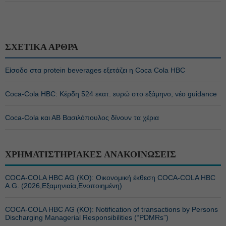
ΣΧΕΤΙΚΑ ΑΡΘΡΑ
Είσοδο στα protein beverages εξετάζει η Coca Cola HBC
Coca-Cola HBC: Κέρδη 524 εκατ. ευρώ στο εξάμηνο, νέο guidance
Coca-Cola και ΑΒ Βασιλόπουλος δίνουν τα χέρια
ΧΡΗΜΑΤΙΣΤΗΡΙΑΚΕΣ ΑΝΑΚΟΙΝΩΣΕΙΣ
COCA-COLA HBC AG (ΚΟ): Οικονομική έκθεση COCA-COLA HBC
A.G. (2026,Εξαμηνιαία,Ενοποιημένη)
COCA-COLA HBC AG (ΚΟ): Notification of transactions by Persons
Discharging Managerial Responsibilities (“PDMRs”)