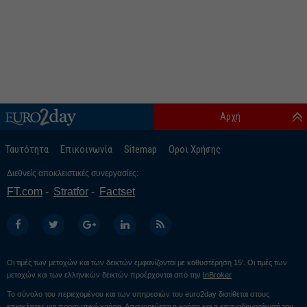
Αρχή
Ταυτότητα
Επικοινωνία
Sitemap
Οροι Χρήσης
Διεθνείς αποκλειστικές συνεργασίες:
FT.com
Stratfor
Factset
Οι τιμές των μετοχών και των δεικτών εμφανίζονται με καθυστέρηση 15’. Οι τιμές των
μετοχών και των ελληνικών δεικτών προέρχονται από την
InBroker
Το σύνολο του περιεχομένου και των υπηρεσιών του euro2day διατίθεται στους
επισκέπτες για προσωπική χρήση. Απαγορεύεται η χρήση και η επαναδημοσίευσή του