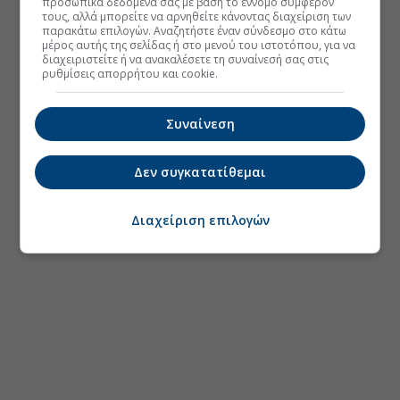
προσωπικά δεδομένα σας με βάση το έννομο συμφέρον
τους, αλλά μπορείτε να αρνηθείτε κάνοντας διαχείριση των
παρακάτω επιλογών. Αναζητήστε έναν σύνδεσμο στο κάτω
μέρος αυτής της σελίδας ή στο μενού του ιστοτόπου, για να
διαχειριστείτε ή να ανακαλέσετε τη συναίνεσή σας στις
ρυθμίσεις απορρήτου και cookie.
Συναίνεση
Δεν συγκατατίθεμαι
Διαχείριση επιλογών