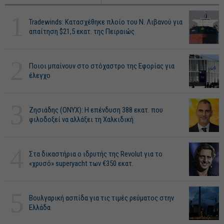
1
Tradewinds: Κατασχέθηκε πλοίο του Ν. Λιβανού για
απαίτηση $21,5 εκατ. της Πειραιώς
2
Ποιοι μπαίνουν στο στόχαστρο της Εφορίας για
έλεγχο
3
Ζησιάδης (ONYX): Η επένδυση 388 εκατ. που
φιλοδοξεί να αλλάξει τη Χαλκιδική
4
Στα δικαστήρια ο ιδρυτής της Revolut για το
«χρυσό» superyacht των €350 εκατ.
5
Βουλγαρική ασπίδα για τις τιμές ρεύματος στην
Ελλάδα