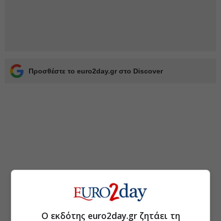
Προσθέστε το euro2day.gr στο Discover
Ο εκδότης euro2day.gr ζητάει τη