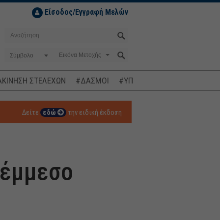
Είσοδος/Εγγραφή Μελών
Σύμβολο
ΚΙΝΗΣΗ ΣΤΕΛΕΧΩΝ
#ΔΑΣΜΟΙ
#ΥΠΟΚΛΟΠΕΣ
#ΠΛΗΘΩΡΙΣΜ
Δείτε
εδώ
την ειδική έκδοση
 έμμεσο