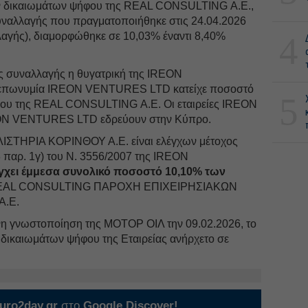
 δικαιωμάτων ψήφου της REAL CONSULTING Α.Ε.,
υναλλαγής που πραγματοποιήθηκε στις 24.04.2026
λαγής), διαμορφώθηκε σε 10,03% έναντι 8,40%
4
ης συναλλαγής η θυγατρική της IREON
επωνυμία IREON VENTURES LTD κατείχε ποσοστό
5
ου της REAL CONSULTING Α.Ε. Οι εταιρείες IREON
N VENTURES LTD εδρεύουν στην Κύπρο.
ΙΣΤΗΡΙΑ ΚΟΡΙΝΘΟΥ Α.Ε. είναι ελέγχων μέτοχος
3 παρ. 1γ) του Ν. 3556/2007 της IREON
γχει έμμεσα συνολικό ποσοστό 10,10% των
EAL CONSULTING ΠΑΡΟΧΗ ΕΠΙΧΕΙΡΗΣΙΑΚΩΝ
.Ε.
η γνωστοποίηση της ΜΟΤΟΡ ΟΙΛ την 09.02.2026, το
 δικαιωμάτων ψήφου της Εταιρείας ανήρχετο σε
uro2day.gr
στο
Google Discover!