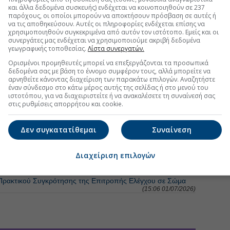
και άλλα δεδομένα συσκευής) ενδέχεται να κοινοποιηθούν σε 237
παρόχους, οι οποίοι μπορούν να αποκτήσουν πρόσβαση σε αυτές ή
το Διοικητικό Συμβούλιο
να τις αποθηκεύσουν. Αυτές οι πληροφορίες ενδέχεται επίσης να
(19:41 29/06/2026)
χρησιμοποιηθούν συγκεκριμένα από αυτόν τον ιστότοπο. Εμείς και οι
συνεργάτες μας ενδέχεται να χρησιμοποιούμε ακριβή δεδομένα
σίες με T-Systems, Datamed και ΕΒΙΤ
(14:13 25/06/2026)
γεωγραφικής τοποθεσίας.
Λίστα συνεργατών.
Ορισμένοι προμηθευτές μπορεί να επεξεργάζονται τα προσωπικά
δεδομένα σας με βάση το έννομο συμφέρον τους, αλλά μπορείτε να
 για το 12,4%
(13:03 19/06/2026)
αρνηθείτε κάνοντας διαχείριση των παρακάτω επιλογών. Αναζητήστε
έναν σύνδεσμο στο κάτω μέρος αυτής της σελίδας ή στο μενού του
ιστοτόπου, για να διαχειριστείτε ή να ανακαλέσετε τη συναίνεσή σας
στις ρυθμίσεις απορρήτου και cookie.
τη Μετοχή
Περισσότερα για
ΙΝΩΣΕΙΣ
Δεν συγκατατίθεμαι
Συναίνεση
Πληρωμής Μερίσματος
(18:25 14/07/2026)
Διαχείριση επιλογών
ακτικού Συγκρότησης του ΔΣ σε Σώμα
(15:06 01/07/2026)
ακτικού Συγκρότησης της Επιτροπής Ελέγχου σε Σώμα
(15:06 01/07/2026)