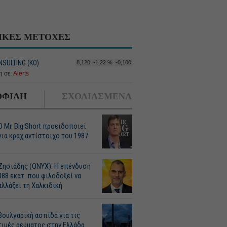
ΙΚΕΣ ΜΕΤΟΧΕΣ
SULTING (ΚΟ)
8,120
-1,22 %
-0,100
 σε:
Alerts
ΦΙΛΗ
ΣΧΟΛΙΑΣΜΕΝΑ
O Mr. Big Short προειδοποιεί
για κραχ αντίστοιχο του 1987
Ζησιάδης (ONYX): Η επένδυση
388 εκατ. που φιλοδοξεί να
αλλάξει τη Χαλκιδική
Βουλγαρική ασπίδα για τις
τιμές ρεύματος στην Ελλάδα