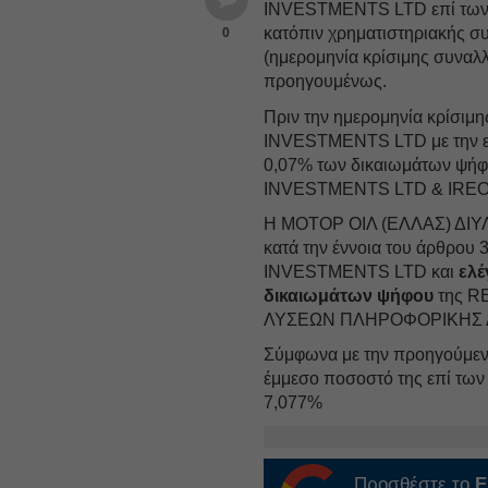
INVESTMENTS LTD επί των
κατόπιν χρηματιστηριακής σ
0
(ημερομηνία κρίσιμης συναλ
προηγουμένως.
Πριν την ημερομηνία κρίσιμ
INVESTMENTS LTD με την 
0,07% των δικαιωμάτων ψήφ
INVESTMENTS LTD & IREO
Η ΜΟΤΟΡ ΟΙΛ (ΕΛΛΑΣ) ΔΙΥΛ
κατά την έννοια του άρθρου 
INVESTMENTS LTD και
ελέ
δικαιωμάτων ψήφου
της R
ΛΥΣΕΩΝ ΠΛΗΡΟΦΟΡΙΚΗΣ Α
Σύμφωνα με την προηγούμεν
έμμεσο ποσοστό της επί των
7,077%
Προσθέστε το
E