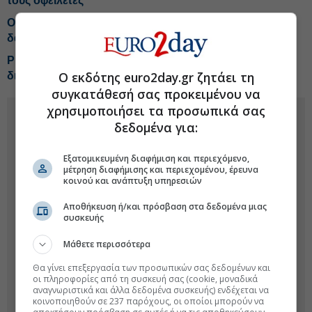
τους οφειλέτες
Οι υψηλές τιμές ακινήτων «παγώνουν» τα στεγαστικά
δάνεια
Ρυθμίσεις δανείων: Οι άγραφοι κανόνες της
Ο εκδότης euro2day.gr ζητάει τη
διαπραγμάτευσης με τράπεζες και funds
συγκατάθεσή σας προκειμένου να
χρησιμοποιήσει τα προσωπικά σας
δεδομένα για:
Εξατομικευμένη διαφήμιση και περιεχόμενο,
μέτρηση διαφήμισης και περιεχομένου, έρευνα
κοινού και ανάπτυξη υπηρεσιών
Αποθήκευση ή/και πρόσβαση στα δεδομένα μιας
συσκευής
Μάθετε περισσότερα
Θα γίνει επεξεργασία των προσωπικών σας δεδομένων και
οι πληροφορίες από τη συσκευή σας (cookie, μοναδικά
αναγνωριστικά και άλλα δεδομένα συσκευής) ενδέχεται να
κοινοποιηθούν σε 237 παρόχους, οι οποίοι μπορούν να