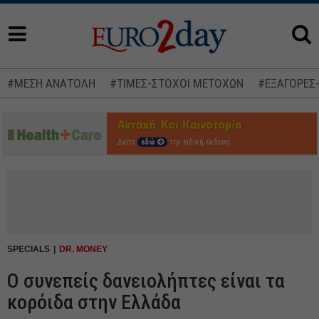
#ΜΕΣΗ ΑΝΑΤΟΛΗ
#ΤΙΜΕΣ-ΣΤΟΧΟΙ ΜΕΤΟΧΩΝ
#ΕΞΑΓΟΡΕΣ
Δείτε
εδώ
την ειδική έκδοση
SPECIALS
DR. MONEY
Ο συνεπείς δανειολήπτες είναι τα
κορόιδα στην Ελλάδα