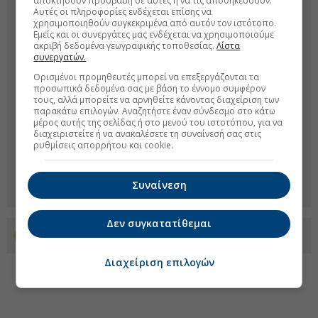
αποκτήσουν πρόσβαση σε αυτές ή να τις αποθηκεύσουν.
Αυτές οι πληροφορίες ενδέχεται επίσης να
χρησιμοποιηθούν συγκεκριμένα από αυτόν τον ιστότοπο.
Εμείς και οι συνεργάτες μας ενδέχεται να χρησιμοποιούμε
ακριβή δεδομένα γεωγραφικής τοποθεσίας.
Λίστα
συνεργατών.
Ορισμένοι προμηθευτές μπορεί να επεξεργάζονται τα
προσωπικά δεδομένα σας με βάση το έννομο συμφέρον
τους, αλλά μπορείτε να αρνηθείτε κάνοντας διαχείριση των
παρακάτω επιλογών. Αναζητήστε έναν σύνδεσμο στο κάτω
μέρος αυτής της σελίδας ή στο μενού του ιστοτόπου, για να
διαχειριστείτε ή να ανακαλέσετε τη συναίνεσή σας στις
ρυθμίσεις απορρήτου και cookie.
Συναίνεση
Δεν συγκατατίθεμαι
Προσθέστε το euro2day.gr στο Discover
Διαχείριση επιλογών