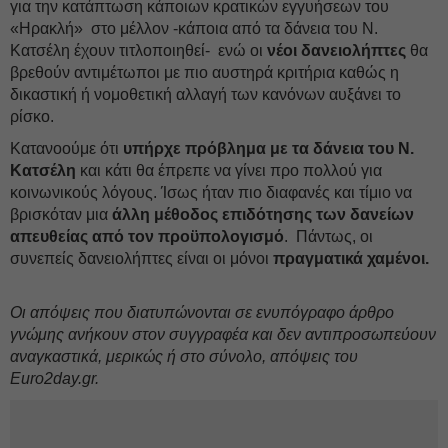
για την κατάπτωση κάποιων κρατικών εγγυήσεων του
«Ηρακλή» στο μέλλον -κάποια από τα δάνεια του Ν.
Κατσέλη έχουν τιτλοποιηθεί- ενώ οι
νέοι δανειολήπτες
θα
βρεθούν αντιμέτωποι με πιο αυστηρά κριτήρια καθώς η
δικαστική ή νομοθετική αλλαγή των κανόνων αυξάνει το
ρίσκο.
Κατανοούμε ότι
υπήρχε πρόβλημα με τα δάνεια του Ν.
Κατσέλη
και κάτι θα έπρεπε να γίνει προ πολλού για
κοινωνικούς λόγους. Ίσως ήταν πιο διαφανές και τίμιο να
βρισκόταν μια
άλλη μέθοδος επιδότησης των δανείων
απευθείας από τον προϋπολογισμό
. Πάντως, οι
συνεπείς δανειολήπτες είναι οι μόνοι
πραγματικά χαμένοι.
Oι απόψεις που διατυπώνονται σε ενυπόγραφο άρθρο
γνώμης ανήκουν στον συγγραφέα και δεν αντιπροσωπεύουν
αναγκαστικά, μερικώς ή στο σύνολο, απόψεις του
Euro2day.gr.