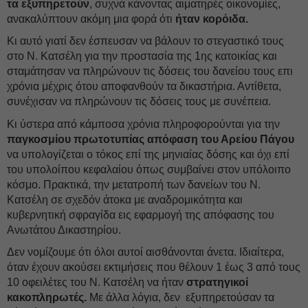
τα εξυπηρετούν
, συχνά κάνοντας αιματηρές οικονομίες,
ανακαλύπτουν ακόμη μια φορά ότι
ήταν κορόιδα.
Κι αυτό γιατί δεν έσπευσαν να βάλουν το στεγαστικό τους
στο Ν. Κατσέλη για την προστασία της 1ης κατοικίας και
σταμάτησαν να πληρώνουν τις δόσεις του δανείου τους επι
χρόνια μέχρις ότου αποφανθούν τα δικαστήρια. Αντίθετα,
συνέχισαν να πληρώνουν τις δόσεις τους με συνέπεια.
Κι ύστερα από κάμποσα χρόνια πληροφορούνται για την
παγκοσμίου πρωτοτυπίας απόφαση του Αρείου Πάγου
να υπολογίζεται ο τόκος επί της μηνιαίας δόσης και όχι επί
του υπολοίπου κεφαλαίου όπως συμβαίνει στον υπόλοιπο
κόσμο. Πρακτικά, την μετατροπή των δανείων του Ν.
Κατσέλη σε σχεδόν άτοκα με αναδρομικότητα και
κυβερνητική σφραγίδα εις εφαρμογή της απόφασης του
Ανωτάτου Δικαστηρίου.
Δεν νομίζουμε ότι όλοι αυτοί αισθάνονται άνετα. Ιδιαίτερα,
όταν έχουν ακούσει εκτιμήσεις που θέλουν 1 έως 3 από τους
10 οφειλέτες του Ν. Κατσέλη να ήταν
στρατηγικοί
κακοπληρωτές.
Με άλλα λόγια, δεν εξυπηρετούσαν τα