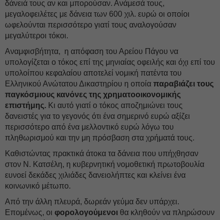
δάνειά τους αν και μπορούσαν. Ανάμεσά τους,
μεγαλοφειλέτες με δάνεια των 600 χιλ. ευρώ οι οποίοι
ωφελούνται περισσότερο γιατί τους αναλογούσαν
μεγαλύτεροι τόκοι.
Αναμφισβήτητα, η απόφαση του Αρείου Πάγου να
υπολογίζεται ο τόκος επί της μηνιαίας οφειλής και όχι επί του
υπολοίπου κεφαλαίου αποτελεί νομική πατέντα του
Ελληνικού Ανώτατου Δικαστηρίου η οποία
παραβιάζει τους
παγκόσμιους κανόνες της χρηματοοικονομικής
επιστήμης.
Κι αυτό γιατί ο τόκος αποζημιώνει τους
δανειστές για το γεγονός ότι ένα σημερινό ευρώ αξίζει
περισσότερο από ένα μελλοντικό ευρώ λόγω του
πληθωρισμού και την μη πρόσβαση στα χρήματά τους.
Καθιστώντας πρακτικά άτοκα τα δάνεια που υπήχθησαν
στον Ν. Κατσέλη, η κυβερνητική νομοθετική πρωτοβουλία
ευνοεί δεκάδες χιλιάδες δανειολήπτες και κλείνει ένα
κοινωνικό μέτωπο.
Από την άλλη πλευρά, δωρεάν γεύμα δεν υπάρχει.
Επομένως, οι
φορολογούμενοι
θα κληθούν να πληρώσουν