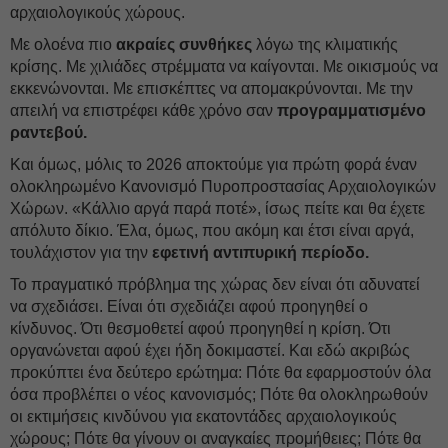
αρχαιολογικούς χώρους.
Με ολοένα πιο
ακραίες συνθήκες
λόγω της κλιματικής
κρίσης. Με χιλιάδες στρέμματα να καίγονται. Με οικισμούς να
εκκενώνονται. Με επισκέπτες να απομακρύνονται. Με την
απειλή να επιστρέφει κάθε χρόνο σαν
προγραμματισμένο
ραντεβού.
Και όμως, μόλις το 2026 αποκτούμε για πρώτη φορά έναν
ολοκληρωμένο Κανονισμό Πυροπροστασίας Αρχαιολογικών
Χώρων. «Κάλλιο αργά παρά ποτέ», ίσως πείτε και θα έχετε
απόλυτο δίκιο. Έλα, όμως, που ακόμη και έτσι είναι αργά,
τουλάχιστον για την
εφετινή αντιπυρική περίοδο.
Το πραγματικό πρόβλημα της χώρας δεν είναι ότι αδυνατεί
να σχεδιάσει. Είναι ότι σχεδιάζει αφού προηγηθεί ο
κίνδυνος. Ότι θεσμοθετεί αφού προηγηθεί η κρίση. Ότι
οργανώνεται αφού έχει ήδη δοκιμαστεί. Και εδώ ακριβώς
προκύπτει ένα δεύτερο ερώτημα: Πότε θα εφαρμοστούν όλα
όσα προβλέπει ο νέος κανονισμός; Πότε θα ολοκληρωθούν
οι εκτιμήσεις κινδύνου για εκατοντάδες αρχαιολογικούς
χώρους; Πότε θα γίνουν οι αναγκαίες προμήθειες; Πότε θα