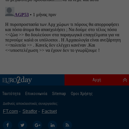
Αρχή
Ταυτότητα
Επικοινωνία
Sitemap
Οροι Χρήσης
Διεθνείς αποκλειστικές συνεργασίες:
FT.com
Stratfor
Factset