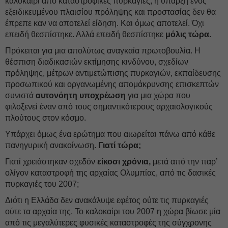
καλοκαίρι από καταστροφικές πυρκαγιές, η ύπαρξη ενός
εξειδικευμένου πλαισίου πρόληψης και προστασίας δεν θα
έπρεπε καν να αποτελεί είδηση. Και όμως αποτελεί. Όχι
επειδή θεσπίστηκε. Αλλά επειδή θεσπίστηκε
μόλις τώρα.
Πρόκειται για μια απολύτως αναγκαία πρωτοβουλία. Η
θέσπιση διαδικασιών εκτίμησης κινδύνου, σχεδίων
πρόληψης, μέτρων αντιμετώπισης πυρκαγιών, εκπαίδευσης
προσωπικού και οργανωμένης απομάκρυνσης επισκεπτών
συνιστά
αυτονόητη υποχρέωση
για μια χώρα που
φιλοξενεί έναν από τους σημαντικότερους αρχαιολογικούς
πλούτους στον κόσμο.
Υπάρχει όμως ένα ερώτημα που αιωρείται πάνω από κάθε
πανηγυρική ανακοίνωση.
Γιατί τώρα;
Γιατί χρειάστηκαν σχεδόν
είκοσι χρόνια,
μετά από την παρ’
ολίγον καταστροφή της αρχαίας Ολυμπίας, από τις δασικές
πυρκαγιές του 2007;
Διότι η Ελλάδα δεν ανακάλυψε εφέτος ούτε τις πυρκαγιές
ούτε τα αρχαία της. Το καλοκαίρι του 2007 η χώρα βίωσε μία
από τις μεγαλύτερες φυσικές καταστροφές της σύγχρονης