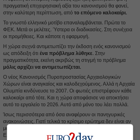
πραγματική επιχειρησιακή αξία του κανονισμού θα φανεί,
στην καλύτερη περίπτωση, από
το επόμενο καλοκαίρι.
Το γνωστό ελληνικό μοτίβο επαναλαμβάνεται. Πρώτα το
ΦΕΚ. Μετά οι μελέτες. Ύστερα οι διαδικασίες. Στη συνέχεια
οι προμήθειες. Και κάποτε η εφαρμογή.
Η χώρα συχνά αντιμετωπίζει την έκδοση ενός κανονισμού
ως απόδειξη ότι
ένα πρόβλημα λύθηκε
. Στην
πραγματικότητα, εκείνη ακριβώς τη στιγμή το πρόβλημα
μόλις αρχίζει να αντιμετωπίζεται.
Ο νέος Κανονισμός Πυροπροστασίας Αρχαιολογικών
Χώρων είναι αναγκαίος και καλοδεχούμενος. Αλλά η Αρχαία
Ολυμπία κινδύνευσε το 2007. Οι φωτιές επιστρέφουν κάθε
καλοκαίρι από τότε. Και η χώρα αποφάσισε να αποκτήσει
αυτό το εργαλείο το 2026. Αυτό από μόνο του λέει πολλά.
Ίσως περισσότερα από όσα αναφέρουν οι πανηγυρικές
ανακοινώσεις. Γιατί τελικά το κρίσιμο ερώτημα δεν είναι αν
μάθαμε από τις φωτιές. Είναι πόσα χρόνια χρειάζεται η
Ελλάδα για να μετατρέψει το μάθημα σε
πράξη
.