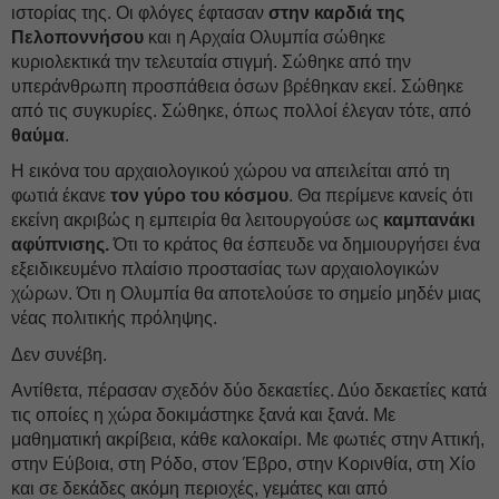
ιστορίας της. Οι φλόγες έφτασαν
στην καρδιά της
Πελοποννήσου
και η Αρχαία Ολυμπία σώθηκε
κυριολεκτικά την τελευταία στιγμή. Σώθηκε από την
υπεράνθρωπη προσπάθεια όσων βρέθηκαν εκεί. Σώθηκε
από τις συγκυρίες. Σώθηκε, όπως πολλοί έλεγαν τότε, από
θαύμα
.
Η εικόνα του αρχαιολογικού χώρου να απειλείται από τη
φωτιά έκανε
τον γύρο του κόσμου
. Θα περίμενε κανείς ότι
εκείνη ακριβώς η εμπειρία θα λειτουργούσε ως
καμπανάκι
αφύπνισης.
Ότι το κράτος θα έσπευδε να δημιουργήσει ένα
εξειδικευμένο πλαίσιο προστασίας των αρχαιολογικών
χώρων. Ότι η Ολυμπία θα αποτελούσε το σημείο μηδέν μιας
νέας πολιτικής πρόληψης.
Δεν συνέβη.
Αντίθετα, πέρασαν σχεδόν δύο δεκαετίες. Δύο δεκαετίες κατά
τις οποίες η χώρα δοκιμάστηκε ξανά και ξανά. Με
μαθηματική ακρίβεια, κάθε καλοκαίρι. Με φωτιές στην Αττική,
στην Εύβοια, στη Ρόδο, στον Έβρο, στην Κορινθία, στη Χίο
και σε δεκάδες ακόμη περιοχές, γεμάτες και από