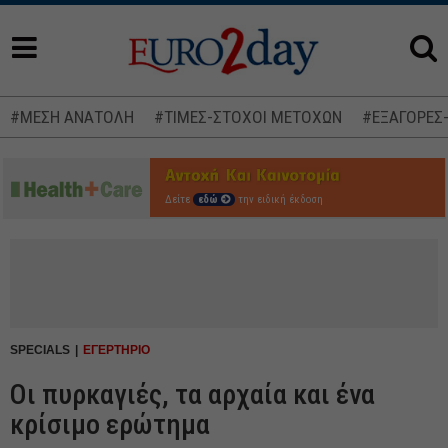
#ΜΕΣΗ ΑΝΑΤΟΛΗ
#ΤΙΜΕΣ-ΣΤΟΧΟΙ ΜΕΤΟΧΩΝ
#ΕΞΑΓΟΡΕΣ
Δείτε
εδώ
την ειδική έκδοση
SPECIALS
ΕΓΕΡΤΗΡΙΟ
Οι πυρκαγιές, τα αρχαία και ένα
κρίσιμο ερώτημα