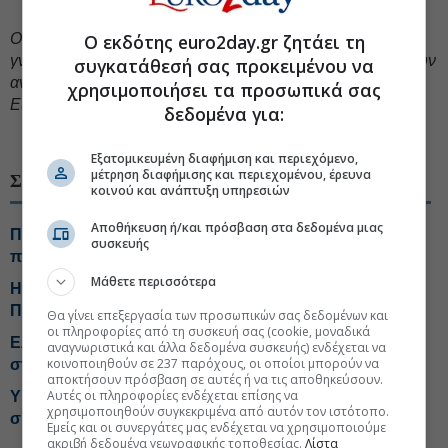
Oι απόψεις που διατυπώνονται σε ενυπόγραφο άρθρο
Ο εκδότης euro2day.gr ζητάει τη
γνώμης ανήκουν στον συγγραφέα και δεν αντιπροσωπεύουν
συγκατάθεσή σας προκειμένου να
αναγκαστικά, μερικώς ή στο σύνολο, απόψεις του
χρησιμοποιήσει τα προσωπικά σας
Euro2day.gr.
δεδομένα για:
#Πυρκαγιές
#Πολιτισμός
#Αρχαία, ανασκαφές
Εξατομικευμένη διαφήμιση και περιεχόμενο,
μέτρηση διαφήμισης και περιεχομένου, έρευνα
ΣΧΕΤΙΚΑ ΘΕΜΑΤΑ
κοινού και ανάπτυξη υπηρεσιών
Αποθήκευση ή/και πρόσβαση στα δεδομένα μιας
Περιοδεία Μενδώνη στη Βόρεια Ελλάδα για την
συσκευής
παράδοση έργων πολιτισμού
Μάθετε περισσότερα
H ευρύτερη περιοχή του Ολύμπου στον Κατάλογο
Παγκόσμιας Κληρονομιάς της UNESCO
Θα γίνει επεξεργασία των προσωπικών σας δεδομένων και
οι πληροφορίες από τη συσκευή σας (cookie, μοναδικά
ΕΛ.Α.Σ.: Ερωτήματα για την πρόληψη των πυρκαγιών
αναγνωριστικά και άλλα δεδομένα συσκευής) ενδέχεται να
κοινοποιηθούν σε 237 παρόχους, οι οποίοι μπορούν να
στη Δυτική Αττική
αποκτήσουν πρόσβαση σε αυτές ή να τις αποθηκεύσουν.
Αυτές οι πληροφορίες ενδέχεται επίσης να
ΥΠΠΟ και Ελληνικό Κτηματολόγιο διευρύνουν τη
χρησιμοποιηθούν συγκεκριμένα από αυτόν τον ιστότοπο.
συνεργασία για το «Αρχαιολογικό Κτηματολόγιο»
Εμείς και οι συνεργάτες μας ενδέχεται να χρησιμοποιούμε
ακριβή δεδομένα γεωγραφικής τοποθεσίας.
Λίστα