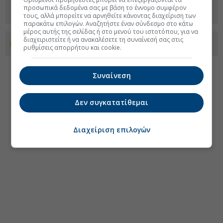
προσωπικά δεδομένα σας με βάση το έννομο συμφέρον
τους, αλλά μπορείτε να αρνηθείτε κάνοντας διαχείριση των
παρακάτω επιλογών. Αναζητήστε έναν σύνδεσμο στο κάτω
μέρος αυτής της σελίδας ή στο μενού του ιστοτόπου, για να
διαχειριστείτε ή να ανακαλέσετε τη συναίνεσή σας στις
Προσθέστε το euro2day.gr στο Discover
ρυθμίσεις απορρήτου και cookie.
Συναίνεση
Δεν συγκατατίθεμαι
Διαχείριση επιλογών