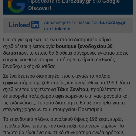
Προσθέστε το
Euro2day.gr
στο
Google
Discover!
Ακολουθήστε τη σελίδα του
Euro2day.gr
στο
Linkedin
Πιο συγκεκριμένα, σε ένα από τα διατηρητέα κτίρια
σχεδιάζεται η λειτουργία
boutique ξενοδοχείου 36
δωματίων,
το οποίο θα διαθέτει σύγχρονες εγκαταστάσεις
ευεξίας και θα λειτουργεί υπό τη διαχείριση διεθνούς
ξενοδοχειακής αλυσίδας.
Σε ένα δεύτερο διατηρητέο, που στέγαζε το παλαιό
εμφιαλωτήριο της ζυθοποιίας και ανεγέρθηκε το 1959 βάσει
σχεδίων του αρχιτέκτονα
Τάκη Ζενέτου
, προβλέπεται η
δημιουργία πολυχώρου αφιερωμένου στη γαστρονομία και
τις εκδηλώσεις. Το τρίτο διατηρητέο θα αξιοποιηθεί για τη
στέγαση χρήσεων του υπουργείου Πολιτισμού.
Το επενδυτικό πλάνο, συνολικού ύψους 196 εκατ. ευρώ,
περιλαμβάνει επίσης την ανάπτυξη δύο νέων κτιρίων. Το
πρώτο θα είναι ένα οικιστικό συγκρότημα εννέα ορόφων,