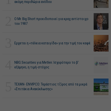
ακόμη περιθώρια ανόδου
2
O Mr. Big Short προειδοποιεί για κραχ αντίστοιχο
του 1987
3
Ερχεται η «τέλεια καταιγίδα» για την τιμή του καφέ
4
NBG Securities για Metlen: Ισχυρότερο το β'
εξάμηνο, η τιμή-στόχος
5
ΤΕΧΑΝ- ENVIPCO: Τεράστιος τζίρος από τα μικρά
«Σπιτάκια Ανακύκλωσης»