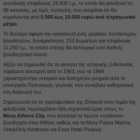
συνολικής επιφάνειας 19.800 τ.μ., το οποίο θα φιλοξενεί τις
96 κατοικίες, με τιμές πώλησης που εκτιμάται ότι θα
κυμαίνονται από
5.500 έως 10.000 ευρώ ανά τετραγωνικό
μέτρο
.
Το δεύτερο αφορά την κατασκευή ενός μεγάλου πεντάστερου
ξενοδοχείου, δυναμικότητας 153 δωματίων και επιφάνειας
11.250 τ.μ., το οποίο επίσης θα λειτουργεί υπό διεθνές
ξενοδοχειακό brand.
Αξίζει να σημειωθεί ότι το ακίνητο της ιστορικής ζυθοποιίας
παρέμενε ανενεργό από το 1983, ενώ το 1994
χαρακτηρίστηκε ιστορικό και διατηρητέο μνημείο από το
υπουργείο Πολιτισμού, γεγονός που συνέβαλε καθοριστικά
στη διάσωσή του.
Σημειώνεται ότι το χαρτοφυλάκιο της Dimand στον τομέα της
φιλοξενίας περιλαμβάνει ήδη σημαντικά έργα, όπως το
Moxy Athens City,
που αποτελεί το πρώτο
«πράσινο»
ξενοδοχείο στην Αθήνα, καθώς και τα Moxy Patras Marina,
One&Only Aesthesis και Enso Hotel Piraeus.