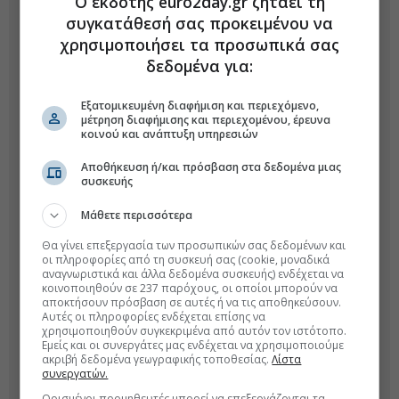
Ο εκδότης euro2day.gr ζητάει τη
συγκατάθεσή σας προκειμένου να
χρησιμοποιήσει τα προσωπικά σας
δεδομένα για:
Εξατομικευμένη διαφήμιση και περιεχόμενο,
μέτρηση διαφήμισης και περιεχομένου, έρευνα
κοινού και ανάπτυξη υπηρεσιών
Αποθήκευση ή/και πρόσβαση στα δεδομένα μιας
συσκευής
Μάθετε περισσότερα
Θα γίνει επεξεργασία των προσωπικών σας δεδομένων και
οι πληροφορίες από τη συσκευή σας (cookie, μοναδικά
αναγνωριστικά και άλλα δεδομένα συσκευής) ενδέχεται να
κοινοποιηθούν σε 237 παρόχους, οι οποίοι μπορούν να
αποκτήσουν πρόσβαση σε αυτές ή να τις αποθηκεύσουν.
Αυτές οι πληροφορίες ενδέχεται επίσης να
χρησιμοποιηθούν συγκεκριμένα από αυτόν τον ιστότοπο.
Εμείς και οι συνεργάτες μας ενδέχεται να χρησιμοποιούμε
ακριβή δεδομένα γεωγραφικής τοποθεσίας.
Λίστα
συνεργατών.
Ορισμένοι προμηθευτές μπορεί να επεξεργάζονται τα