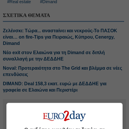
#Real estate
#Dimand
ΣΧΕΤΙΚΑ ΘΕΜΑΤΑ
Ζελένσκι: Τώρα... ανασταίνει και νεκρούς-Το ΠΑΣΟΚ
είναι… on fire-Tips για Πειραιώς, Κύπρου, Cenergy,
Dimand
Νέο exit στον Ελαιώνα για τη Dimand σε διπλή
συναλλαγή με την ΔΕΔΔΗΕ
Noval: Προτεραιότητα στο The Grid και βλέμμα σε νέες
επενδύσεις
DIMAND: Deal 158,3 εκατ. ευρώ με ΔΕΔΔΗΕ για
γραφεία σε Ελαιώνα και Περιστέρι