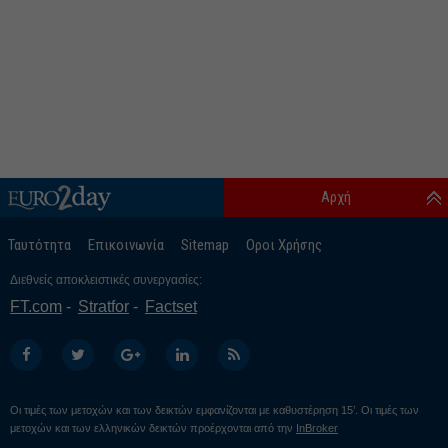
Αρχή
Ταυτότητα
Επικοινωνία
Sitemap
Οροι Χρήσης
Διεθνείς αποκλειστικές συνεργασίες:
FT.com
Stratfor
Factset
Οι τιμές των μετοχών και των δεικτών εμφανίζονται με καθυστέρηση 15’. Οι τιμές των
μετοχών και των ελληνικών δεικτών προέρχονται από την
InBroker