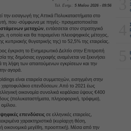
3
Τελ. Ενημ.:
5 Μαΐου 2026 - 09:56
ί την εισαγωγή της Αττικά Πολυκαταστήματα στο
υτή, που -σύμφωνα με πηγές- πραγματοποιείται
4
ιστάμενων μετοχών
, εντάσσεται στον στρατηγικό
s, η οποία και θα παραμείνει πλειοψηφικός μέτοχος,
ς κυπριακής θυγατρικής της) το 52,5% της εταιρείας.
5
 προς έγκριση το Ενημερωτικό Δελτίο στην Επιτροπή
σία της δημόσιας εγγραφής αναμένεται να ξεκινήσει
ά τη λήψη των απαιτούμενων εγκρίσεων και την
την αγορά.
ldings είναι εταιρεία συμμετοχών, εισηγμένη στην
ο χαρτοφυλάκιο επενδύσεων. Από το 2021 έως
 ελληνική οικονομία συνολικά κεφάλαια ύψους €400
άδους (πολυκαταστήματα, πληροφορική, τρόφιμα),
 ομίλου.
οψηφικές επενδύσεις
σε ελληνικές εταιρείες,
εκριμένα χαρακτηριστικά (κυρίαρχη θέση,
ιή οικονομικά μεγέθη, προοπτική). Μέσα από την