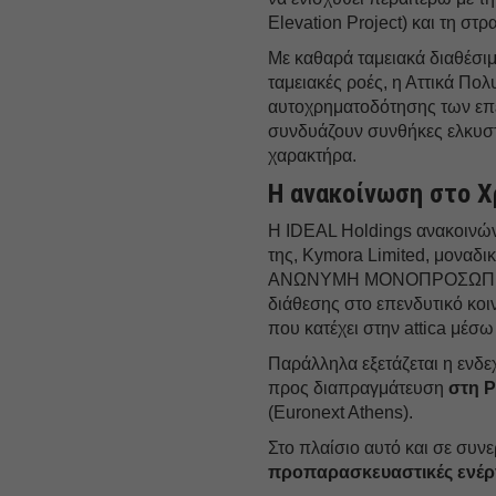
Elevation Project) και τη στ
Με καθαρά ταμειακά διαθέσιμ
ταμειακές ροές, η Αττικά Πο
αυτοχρηματοδότησης των επε
συνδυάζουν συνθήκες ελκυστ
χαρακτήρα.
Η ανακοίνωση στο Χ
Η IDEAL Holdings ανακοινών
της, Kymora Limited, μοναδι
ΑΝΩΝΥΜΗ ΜΟΝΟΠΡΟΣΩΠΗ ΕΤΑΙ
διάθεσης στο επενδυτικό κο
που κατέχει στην attica μέ
Παράλληλα εξετάζεται η ενδε
προς διαπραγμάτευση
στη 
(Euronext Athens).
Στο πλαίσιο αυτό και σε συνερ
προπαρασκευαστικές ενέρ