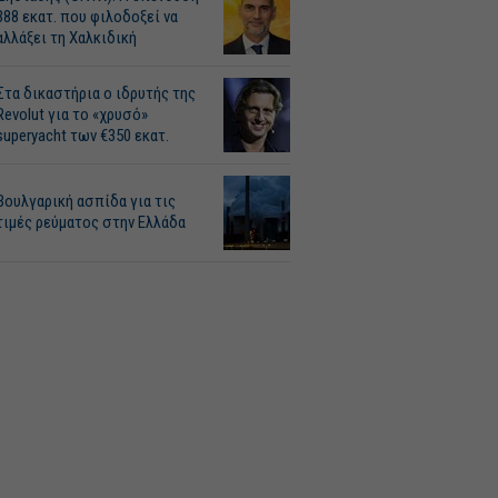
388 εκατ. που φιλοδοξεί να
αλλάξει τη Χαλκιδική
Στα δικαστήρια ο ιδρυτής της
Revolut για το «χρυσό»
superyacht των €350 εκατ.
Βουλγαρική ασπίδα για τις
τιμές ρεύματος στην Ελλάδα