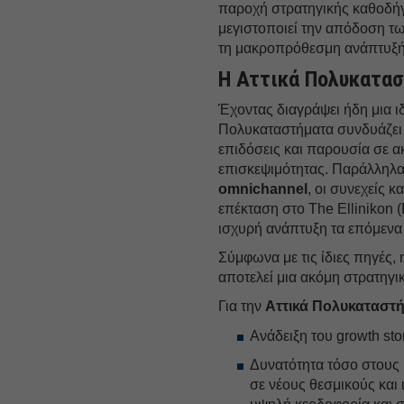
παροχή στρατηγικής καθοδήγ
μεγιστοποιεί την απόδοση τω
τη μακροπρόθεσμη ανάπτυξή
Η Αττικά Πολυκατα
Έχοντας διαγράψει ήδη μια ιδ
Πολυκαταστήματα συνδυάζει 
επιδόσεις και παρουσία σε α
επισκεψιμότητας. Παράλληλα
omnichannel
, οι συνεχείς 
επέκταση στο The Ellinikon (
ισχυρή ανάπτυξη τα επόμενα 
Σύμφωνα με τις ίδιες πηγές
αποτελεί μια ακόμη στρατηγ
Για την
Αττικά Πολυκαταστ
Ανάδειξη του growth sto
Δυνατότητα τόσο στους 
σε νέους θεσμικούς και 