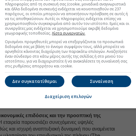
 εξελίξεις με την υπογραφη εγκυρότητας του Euro2day.gr
πληροφορίες από τη συσκευή σας (cookie, μοναδικά αναγνωριστικά
και άλλα δεδομένα συσκευής) ενδέχεται να κοινοποιηθούν σε 237
παρόχους, οι οποίοι μπορούν να αποκτήσουν πρόσβαση σε αυτές ή
FOLLOW US
να τις αποθηκεύσουν. Αυτές οι πληροφορίες ενδέχεται επίσης να
χρησιμοποιηθούν συγκεκριμένα από αυτόν τον ιστότοπο. Εμείς και οι
Ακολουθήστε τη σελίδα του
Euro2day.gr
στο
Linkedin
συνεργάτες μας ενδέχεται να χρησιμοποιούμε ακριβή δεδομένα
γεωγραφικής τοποθεσίας.
Λίστα συνεργατών.
ις προκλήσεις, η τρέχουσα χρονική συγκυρία
Ορισμένοι προμηθευτές μπορεί να επεξεργάζονται τα προσωπικά
τική λαμβάνοντας υπόψη:
δεδομένα σας με βάση το έννομο συμφέρον τους, αλλά μπορείτε να
αρνηθείτε κάνοντας διαχείριση των παρακάτω επιλογών. Αναζητήστε
ικό περιβάλλον:
Η ανάκαμψη της ελληνικής
έναν σύνδεσμο στο κάτω μέρος αυτής της σελίδας ή στο μενού του
ιστοτόπου, για να διαχειριστείτε ή να ανακαλέσετε τη συναίνεσή σας
τουρισμού και η σταδιακή αναβάθμιση της επενδυτικής
στις ρυθμίσεις απορρήτου και cookie.
η δημόσια εγγραφή μιας εταιρείας με ισχυρή έκθεση
ι διασύνδεση με τον τουρισμό.
Δεν συγκατατίθεμαι
Συναίνεση
ής κεφαλαιαγοράς:
Το Χρηματιστήριο Αθηνών
ι σε νέα φάση εξωστρέφειας και διεθνούς ορατότητας,
Διαχείριση επιλογών
ίες που ενισχύουν το βάθος και την ελκυστικότητα της
ικονομικές επιδόσεις και την προοπτική της
 εταιρεία παρουσιάζει συνεχόμενες υψηλές
θώς και ισχυρή αναπτυξιακή δυναμική που αναμένεται
ην υλοποίηση του επενδυτικού της πλάνου (The