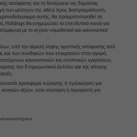
κής απόφασης για τη διενέργεια της δημόσιας
γή των μετοχών της attica προς διαπραγμάτευση,
 χρονοδιάγραμμα αυτής, θα πραγματοποιηθεί σε
L Holdings θα ενημερώσει το επενδυτικό κοινό για
 σύμφωνα με το ισχύον νομοθετικό και κανονιστικό
άλλων, υπό την αίρεση λήψης οριστικής απόφασης από
α
, και των συνθηκών που επικρατούν στην αγορά,
αιτούμενων κανονιστικών και εποπτικών εγκρίσεων,
κρισης του Ενημερωτικού Δελτίου και της αίτησης
αρχές.
 συνιστά προσφορά πώλησης ή πρόσκληση για
κινητών αξιών, ούτε σύσταση ή προτροπή για
Πολυκαταστήματα