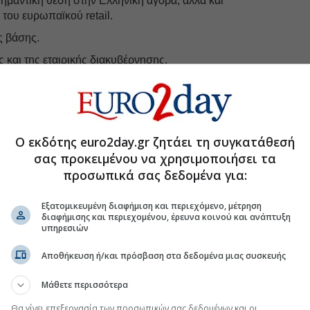
ημαντική θέση στην Ελληνική αγορά, αλλά και
 του ευρωπαϊκού retail.
ς βάσης.
 και της εταιρικής διακυβέρνησης.
ευελιξίας
στη διοικητική ομάδα για ταχύτερη
ής και της μελλοντικής ανάπτυξης της εταιρείας.
Ο εκδότης euro2day.gr ζητάει τη συγκατάθεσή
ή αποεπένδυση (partial exit) που επιτρέπει άμεση
σας προκειμένου να χρησιμοποιήσει τα
alization) που έχει δημιουργήσει προς όφελος των
 με έκδοση νέων μετοχών).
προσωπικά σας δεδομένα για:
υρής πλειοψηφίας
διασφαλίζει τη συμμετοχή και
Εξατομικευμένη διαφήμιση και περιεχόμενο, μέτρηση
στον επόμενο αναπτυξιακό κύκλο της Αττικά
διαφήμισης και περιεχομένου, έρευνα κοινού και ανάπτυξη
ι τη συνέχιση της επενδυτικής επιτυχίας.
υπηρεσιών
Αποθήκευση ή/και πρόσβαση στα δεδομένα μιας συσκευής
Μάθετε περισσότερα
uro2day.gr
στο
Google Discover!
Θα γίνει επεξεργασία των προσωπικών σας δεδομένων και οι