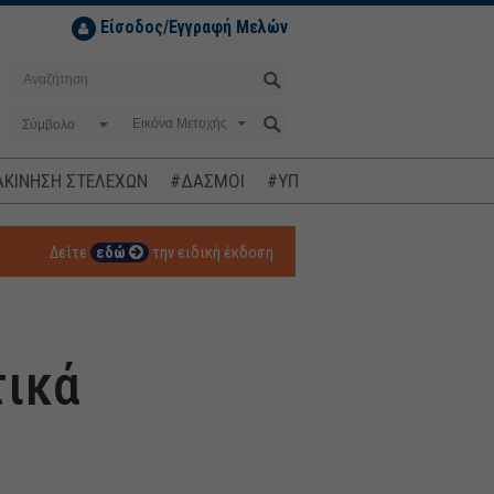
Είσοδος/Εγγραφή Μελών
Σύμβολο
ΚΙΝΗΣΗ ΣΤΕΛΕΧΩΝ
#ΔΑΣΜΟΙ
#ΥΠΟΚΛΟΠΕΣ
#ΠΛΗΘΩΡΙΣΜ
Δείτε
εδώ
την ειδική έκδοση
τικά