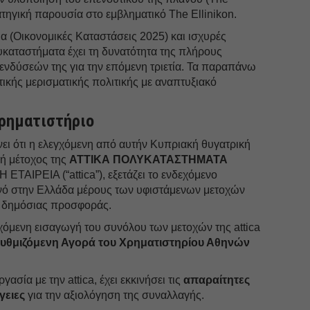
ρατηγική παρουσία στο εμβληματικό The Ellinikon.
α (Οικονομικές Καταστάσεις 2025) και ισχυρές
λυκαταστήματα έχει τη δυνατότητα της πλήρους
νδύσεών της για την επόμενη τριετία. Τα παραπάνω
ικής μερισματικής πολιτικής με αναπτυξιακό
ρηματιστήριο
ει ότι η ελεγχόμενη από αυτήν Κυπριακή θυγατρική
κή μέτοχος της
ΑΤΤΙΚΑ ΠΟΛΥΚΑΤΑΣΤΗΜΑΤΑ
ΡΕΙΑ (“attica”), εξετάζει το ενδεχόμενο
ινό στην Ελλάδα μέρους των υφιστάμενων μετοχών
σω δημόσιας προσφοράς.
χόμενη εισαγωγή του συνόλου των μετοχών της attica
Ρυθμιζόμενη Αγορά του Χρηματιστηρίου Αθηνών
γασία με την attica, έχει εκκινήσει τις
απαραίτητες
γειες
για την αξιολόγηση της συναλλαγής.