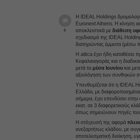
H IDEAL Holdings δρομολογε
Euronext Athens. Η κίνηση α
αποκλειστικά με
διάθεση υφ
0
σχεδιασμό της IDEAL Holding
διατηρώντας έμμεσα (μέσω τη
Η attica έχει ήδη καταθέσει
Κεφαλαιαγοράς και η διαδικα
μετά τα
μέσα Ιουνίου
και μετ
αξιολόγηση των συνθηκών σ
Υπενθυμίζεται ότι η IDEAL Ho
Ελλάδα, με διαφοροποιημέν
σήμερα, έχει επενδύσει στην
εκατ. σε 3 διαφορετικούς κλ
όπως σημειώνουν πηγές του
Η στόχευσή της αφορά
πλει
ανεξαρτήτως κλάδου, με συγκ
αποτελεσματική διοίκηση, υγ