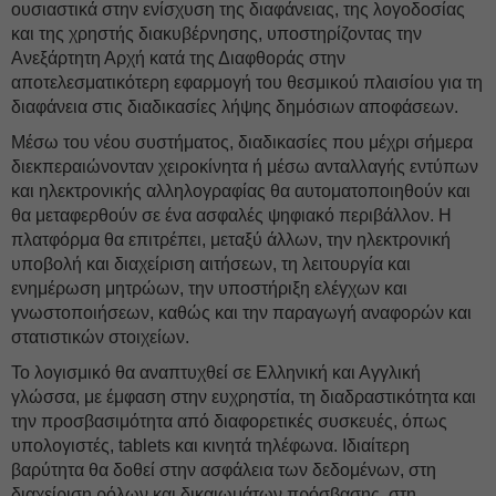
ουσιαστικά στην ενίσχυση της διαφάνειας, της λογοδοσίας
και της χρηστής διακυβέρνησης, υποστηρίζοντας την
Ανεξάρτητη Αρχή κατά της Διαφθοράς στην
αποτελεσματικότερη εφαρμογή του θεσμικού πλαισίου για τη
διαφάνεια στις διαδικασίες λήψης δημόσιων αποφάσεων.
Μέσω του νέου συστήματος, διαδικασίες που μέχρι σήμερα
διεκπεραιώνονταν χειροκίνητα ή μέσω ανταλλαγής εντύπων
και ηλεκτρονικής αλληλογραφίας θα αυτοματοποιηθούν και
θα μεταφερθούν σε ένα ασφαλές ψηφιακό περιβάλλον. Η
πλατφόρμα θα επιτρέπει, μεταξύ άλλων, την ηλεκτρονική
υποβολή και διαχείριση αιτήσεων, τη λειτουργία και
ενημέρωση μητρώων, την υποστήριξη ελέγχων και
γνωστοποιήσεων, καθώς και την παραγωγή αναφορών και
στατιστικών στοιχείων.
Το λογισμικό θα αναπτυχθεί σε Ελληνική και Αγγλική
γλώσσα, με έμφαση στην ευχρηστία, τη διαδραστικότητα και
την προσβασιμότητα από διαφορετικές συσκευές, όπως
υπολογιστές, tablets και κινητά τηλέφωνα. Ιδιαίτερη
βαρύτητα θα δοθεί στην ασφάλεια των δεδομένων, στη
διαχείριση ρόλων και δικαιωμάτων πρόσβασης, στη