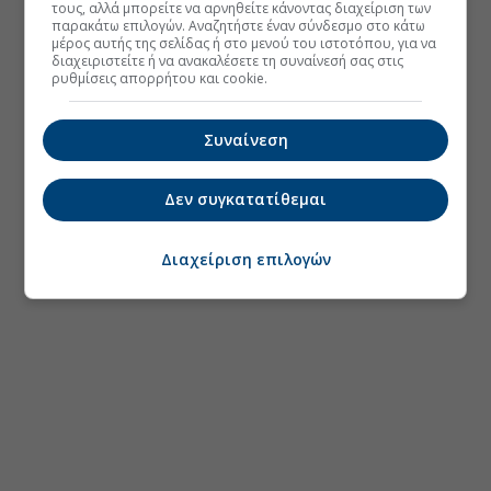
τους, αλλά μπορείτε να αρνηθείτε κάνοντας διαχείριση των
παρακάτω επιλογών. Αναζητήστε έναν σύνδεσμο στο κάτω
μέρος αυτής της σελίδας ή στο μενού του ιστοτόπου, για να
διαχειριστείτε ή να ανακαλέσετε τη συναίνεσή σας στις
ρυθμίσεις απορρήτου και cookie.
Συναίνεση
Δεν συγκατατίθεμαι
Διαχείριση επιλογών