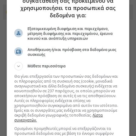
συγκατάθεσή σας προκειμένου να
χρησιμοποιήσει τα προσωπικά σας
Προσθέστε το euro2day.gr στο Discover
δεδομένα για:
Εξατομικευμένη διαφήμιση και περιεχόμενο,
μέτρηση διαφήμισης και περιεχομένου, έρευνα
κοινού και ανάπτυξη υπηρεσιών
Αποθήκευση ή/και πρόσβαση στα δεδομένα μιας
συσκευής
Μάθετε περισσότερα
Θα γίνει επεξεργασία των προσωπικών σας δεδομένων και
οι πληροφορίες από τη συσκευή σας (cookie, μοναδικά
αναγνωριστικά και άλλα δεδομένα συσκευής) ενδέχεται να
κοινοποιηθούν σε 237 παρόχους, οι οποίοι μπορούν να
αποκτήσουν πρόσβαση σε αυτές ή να τις αποθηκεύσουν.
Αυτές οι πληροφορίες ενδέχεται επίσης να
χρησιμοποιηθούν συγκεκριμένα από αυτόν τον ιστότοπο.
Εμείς και οι συνεργάτες μας ενδέχεται να χρησιμοποιούμε
ακριβή δεδομένα γεωγραφικής τοποθεσίας.
Λίστα
συνεργατών.
Ορισμένοι προμηθευτές μπορεί να επεξεργάζονται τα
προσωπικά δεδομένα σας με βάση το έννομο συμφέρον