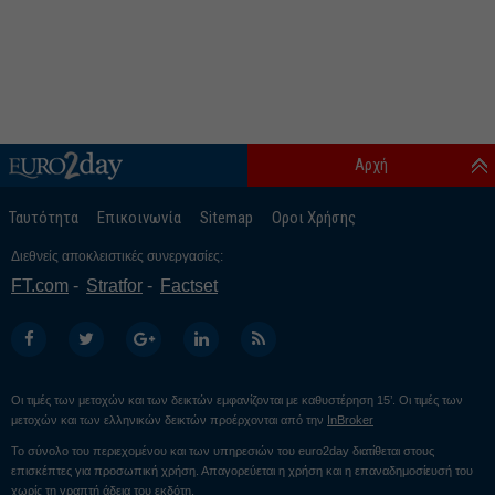
Αρχή
Ταυτότητα
Επικοινωνία
Sitemap
Οροι Χρήσης
Διεθνείς αποκλειστικές συνεργασίες:
FT.com
Stratfor
Factset
Οι τιμές των μετοχών και των δεικτών εμφανίζονται με καθυστέρηση 15’. Οι τιμές των
μετοχών και των ελληνικών δεικτών προέρχονται από την
InBroker
Το σύνολο του περιεχομένου και των υπηρεσιών του euro2day διατίθεται στους
επισκέπτες για προσωπική χρήση. Απαγορεύεται η χρήση και η επαναδημοσίευσή του
χωρίς τη γραπτή άδεια του εκδότη.