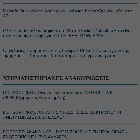
Dotsoft: Οι Νικόλαος Κούλης και Ιωάννης Καλαντζής νέα μέλη στο
ΔΣ
Ολοι εναντίον όλων με φόντο τη Θεσσαλονίκη-Dotsoft: «Ετσι είναι
αν έτσι νομίζετε»-Tips για Profile, EEE, ΜΟΗ, ΕΥΔΑΠ
Οι γαλάζιες «ισορροπίες» της Γκιλφόιλ-Dotsoft: Το «αίνιγμα» της
τιμής και η… λύση του -Χτυπά πόρτες εισηγμένων η Ares
ΧΡΗΜΑΤΙΣΤΗΡΙΑΚΕΣ ΑΝΑΚΟΙΝΩΣΕΙΣ
DOTSOFT (ΚΟ): Οικονομική κατάσταση DOTSOFT Α.Ε.
(2026,Εξαμηνιαία,Ενοποιημένη)
DOTSOFT (ΚΟ): ΑΛΛΑΓΗ ΣΥΝΘΕΣΗΣ Δ.Σ., ΕΠΙΤΡΟΠΩΝ Η
ΑΝΩΤΑΤΩΝ ΔΙΕΥΘ. ΣΤΕΛΕΧΩΝ
DOTSOFT: ΑΝΑΚΟΙΝΩΣΗ ΡΥΘΜΙΖΟΜΕΝΗΣ ΠΛΗΡΟΦΟΡΙΑΣ -
ΓΝΩΣΤΟΠΟΙΗΣΗ ΣΥΝΑΛΛΑΓΩΝ