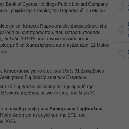
3
της Bank of Cyprus Holdings Public Limited Company
ικά Γραφεία της Εταιρίας την Παρασκευή, 15 Μαΐου
4
έτοχοι και Κάτοχοι Παραστατικών Δικαιωμάτων, είτε
ρεξούσιου αντιπροσώπου, που εκπροσωπούσαν
ς, δηλαδή 39.59% του συνολικού εκδομένου
ιρίας με δικαιώματα ψήφου, κατά τη Δευτέρα, 11 Μαΐου
5
υ»).
ές Καταστάσεις για το έτος που έληξε 31 Δεκεμβρίου
υ Διοικητικού Συμβουλίου και των Ελεγκτών.
κητικό Συμβούλιο να καθορίσει την αμοιβή της
λεγκτές της Εταιρίας για το έτος που λήγει 31
ήσια συνήθη αμοιβή των
Διοικητικών Συμβούλων
,
 Πρόσκληση για τη σύγκληση της ΕΓΣ που
ου 2026.