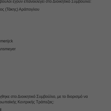
μβουλοι έχουν επανεκλεγεί στο Διοικητικό Συμβούλιο:
ιος (Τάκης) Αράπογλου
merijck
Hansmeyer
ηκε στο Διοικητικό Συμβούλιο, με το διορισμό να
υρωπαϊκής Κεντρικής Τράπεζας:
l