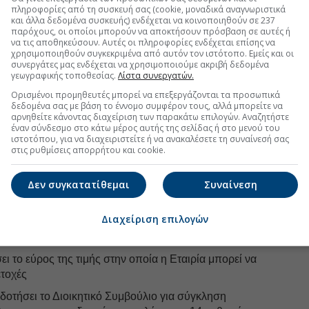
πληροφορίες από τη συσκευή σας (cookie, μοναδικά αναγνωριστικά
γή των προτιμησιακών δικαιωμάτων σύμφωνα με το
και άλλα δεδομένα συσκευής) ενδέχεται να κοινοποιηθούν σε 237
nies Act
παρόχους, οι οποίοι μπορούν να αποκτήσουν πρόσβαση σε αυτές ή
να τις αποθηκεύσουν. Αυτές οι πληροφορίες ενδέχεται επίσης να
οδοτήσει το Διοικητικό Συμβούλιο για τη μη εφαρμογή
χρησιμοποιηθούν συγκεκριμένα από αυτόν τον ιστότοπο. Εμείς και οι
άτων σε σχέση με πρόσθετες συνήθεις μετοχές
συνεργάτες μας ενδέχεται να χρησιμοποιούμε ακριβή δεδομένα
γεωγραφικής τοποθεσίας.
Λίστα συνεργατών.
1022 του Companies Act όσον αφορά τη
υναλλαγής
Ορισμένοι προμηθευτές μπορεί να επεξεργάζονται τα προσωπικά
δεδομένα σας με βάση το έννομο συμφέρον τους, αλλά μπορείτε να
οδοτήσει το Διοικητικό Συμβούλιο για κατανομή
αρνηθείτε κάνοντας διαχείριση των παρακάτω επιλογών. Αναζητήστε
έναν σύνδεσμο στο κάτω μέρος αυτής της σελίδας ή στο μενού του
μετατροπή ή ανταλλαγή Επιπρόσθετου
ιστοτόπου, για να διαχειριστείτε ή να ανακαλέσετε τη συναίνεσή σας
ου Μετατρέψιμου σε Μετοχές
στις ρυθμίσεις απορρήτου και cookie.
οδοτήσει το Διοικητικό Συμβούλιο για τη μη εφαρμογή
Δεν συγκατατίθεμαι
Συναίνεση
άτων προτίμησης ως το Άρθρο 1022 του Companies
ου εκδόθηκαν σύμφωνα με το Ψήφισμα 10
Διαχείριση επιλογών
οδοτήσει το Διοικητικό Συμβούλιο για απόκτηση
ταιρίας από την αγορά
ει το εύρος της τιμής στην οποία η Εταιρία μπορεί να
ετοχές
οδοτήσει το Διοικητικό Συμβούλιο για σύγκληση