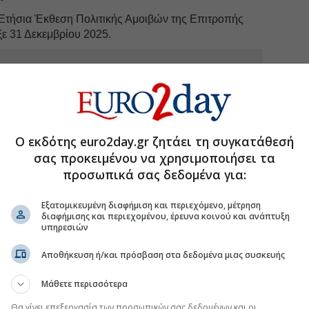
ν Ετήσια Έκθεση Πολιτικής Αμοιβών της Επιτροπής
ξε 31 Δεκεμβρίου 2025.
uro2day.gr
στο
Google Discover!
 εξελίξεις με την υπογραφη εγκυρότητας του Euro2day.gr
FOLLOW US
Ο εκδότης euro2day.gr ζητάει τη συγκατάθεσή
σας προκειμένου να χρησιμοποιήσει τα
Ακολουθήστε τη σελίδα του
Euro2day.gr
στο
Linkedin
προσωπικά σας δεδομένα για:
καταβολή
τελικού μερίσματος ύψους €0.50
ανά
μικό έτος που έληξε στις 31 Δεκεμβρίου 2025.
Εξατομικευμένη διαφήμιση και περιεχόμενο, μέτρηση
διαφήμισης και περιεχομένου, έρευνα κοινού και ανάπτυξη
υπηρεσιών
Αποθήκευση ή/και πρόσβαση στα δεδομένα μιας συσκευής
οδοτήσει το Διοικητικό Συμβούλιο για έκδοση συνήθων
Μάθετε περισσότερα
οδοτήσει το Διοικητικό Συμβούλιο για την έκδοση
Θα γίνει επεξεργασία των προσωπικών σας δεδομένων και οι