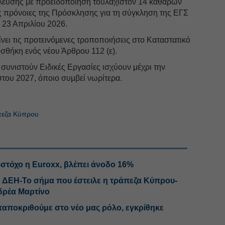
λευσης με προειδοποίηση τουλάχιστον 14 καθαρών
 πρόνοιες της Πρόσκλησης για τη σύγκληση της ΕΓΣ
 23 Απριλίου 2026.
ρίνει τις προτεινόμενες τροποποιήσεις στο Καταστατικό
οσθήκη ενός νέου Άρθρου 112 (ε).
συνιστούν Ειδικές Εργασίες ισχύουν μέχρι την
του 2027, όποιο συμβεί νωρίτερα.
εζα Κύπρου
-στόχο η Euroxx, βλέπει άνοδο 16%
η ΔΕΗ-Το σήμα που έστειλε η τράπεζα Κύπρου-
νδρέα Μαρτίνο
ταποκριθούμε στο νέο μας ρόλο, εγκρίθηκε