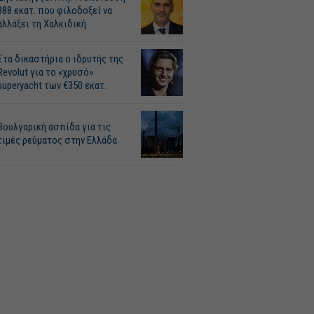
388 εκατ. που φιλοδοξεί να
αλλάξει τη Χαλκιδική
Στα δικαστήρια ο ιδρυτής της
Revolut για το «χρυσό»
superyacht των €350 εκατ.
Βουλγαρική ασπίδα για τις
τιμές ρεύματος στην Ελλάδα