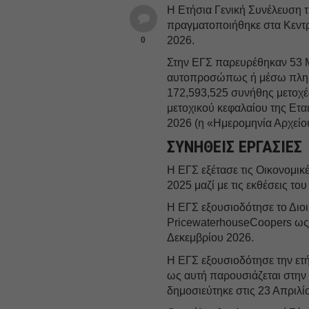
Η Ετήσια Γενική Συνέλευση 
πραγματοποιήθηκε στα Κεντρ
2026.
0
Στην ΕΓΣ παρευρέθηκαν 53 Μ
αυτοπροσώπως ή μέσω πλη
172,593,525 συνήθης μετοχέ
μετοχικού κεφαλαίου της Ετα
2026 (η «Ημερομηνία Αρχείο
ΣΥΝΗΘΕΙΣ ΕΡΓΑΣΙΕΣ
Η ΕΓΣ εξέτασε τις Οικονομικ
2025 μαζί με τις εκθέσεις το
Η ΕΓΣ εξουσιοδότησε το Διοι
PricewaterhouseCoopers ως Ε
Δεκεμβρίου 2026.
Η ΕΓΣ εξουσιοδότησε την ετ
ως αυτή παρουσιάζεται στην
δημοσιεύτηκε στις 23 Απριλί