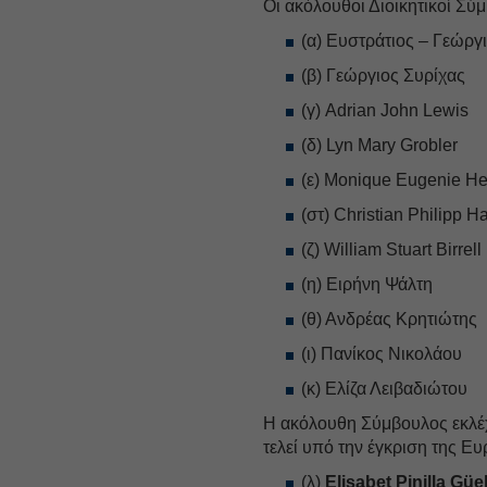
Οι ακόλουθοι Διοικητικοί Σύ
(α) Ευστράτιος – Γεώργ
(β) Γεώργιος Συρίχας
(γ) Adrian John Lewis
(δ) Lyn Mary Grobler
(ε) Monique Eugenie He
(στ) Christian Philipp 
(ζ) William Stuart Birrell
(η) Ειρήνη Ψάλτη
(θ) Ανδρέας Κρητιώτης
(ι) Πανίκος Νικολάου
(κ) Ελίζα Λειβαδιώτου
Η ακόλουθη Σύμβουλος εκλέχθ
τελεί υπό την έγκριση της Ε
(λ)
Elisabet Pinilla Güel