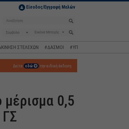
Είσοδος/Εγγραφή Μελών
Σύμβολο
ΚΙΝΗΣΗ ΣΤΕΛΕΧΩΝ
#ΔΑΣΜΟΙ
#ΥΠΟΚΛΟΠΕΣ
#ΠΛΗΘΩΡΙΣΜ
Δείτε
εδώ
την ειδική έκδοση
 μέρισμα 0,5
 ΓΣ