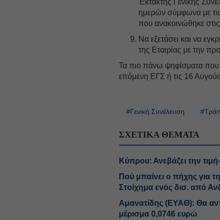
Έκτακτης Γενικής Συνέ
ημερών σύμφωνα με τις
που ανακοινώθηκε στις
Να εξετάσει και να εγκ
της Εταιρίας με την πρ
Τα πιο πάνω ψηφίσματα που 
επόμενη ΕΓΣ ή τις 16 Αυγούσ
#Γενική Συνέλευση
#Τράπ
ΣΧΕΤΙΚΑ ΘΕΜΑΤΑ
Κύπρου: Ανεβάζει την τιμή
Πού μπαίνει ο πήχης για τ
Στοίχημα ενός δισ. από Α
Αμανατίδης (ΕΥΑΘ): Θα αν
μέρισμα 0,0746 ευρώ