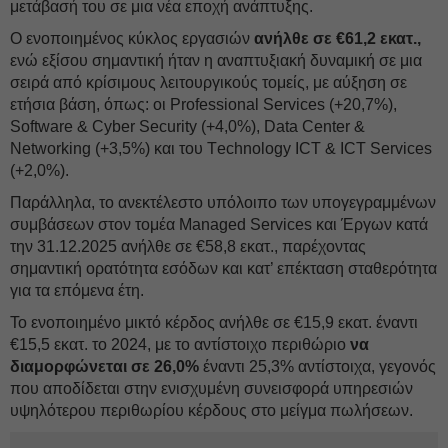
μετάβασή του σε μια νέα εποχή ανάπτυξης.
Ο ενοποιημένος κύκλος εργασιών
ανήλθε σε €61,2 εκατ.,
ενώ εξίσου σημαντική ήταν η αναπτυξιακή δυναμική σε μια
σειρά από κρίσιμους λειτουργικούς τομείς, με αύξηση σε
ετήσια βάση, όπως: οι Professional Services (+20,7%),
Software & Cyber Security (+4,0%), Data Center &
Networking (+3,5%) και του Τechnology ICT & ICT Services
(+2,0%).
Παράλληλα, το ανεκτέλεστο υπόλοιπο των υπογεγραμμένων
συμβάσεων στον τομέα Managed Services και Έργων κατά
την 31.12.2025 ανήλθε σε €58,8 εκατ., παρέχοντας
σημαντική ορατότητα εσόδων και κατ’ επέκταση σταθερότητα
για τα επόμενα έτη.
Το ενοποιημένο μικτό κέρδος ανήλθε σε €15,9 εκατ. έναντι
€15,5 εκατ. το 2024, με το αντίστοιχο περιθώριο
να
διαμορφώνεται σε 26,0%
έναντι 25,3% αντίστοιχα, γεγονός
που αποδίδεται στην ενισχυμένη συνεισφορά υπηρεσιών
υψηλότερου περιθωρίου κέρδους στο μείγμα πωλήσεων.