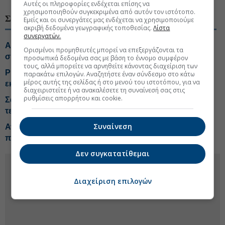
Αυτές οι πληροφορίες ενδέχεται επίσης να
χρησιμοποιηθούν συγκεκριμένα από αυτόν τον ιστότοπο.
ΣΧΕΤΙΚΑ ΘΕΜΑΤΑ
Εμείς και οι συνεργάτες μας ενδέχεται να χρησιμοποιούμε
ακριβή δεδομένα γεωγραφικής τοποθεσίας.
Λίστα
συνεργατών.
ALTUS-LSA: Ανοίγει νέο κεφάλαιο μέσω της
Ορισμένοι προμηθευτές μπορεί να επεξεργάζονται τα
συνεργασίας με τη Shield AI
προσωπικά δεδομένα σας με βάση το έννομο συμφέρον
τους, αλλά μπορείτε να αρνηθείτε κάνοντας διαχείριση των
Profile: Αύξηση τζίρου 60% στο εξάμηνο, πάνω από τις
παρακάτω επιλογών. Αναζητήστε έναν σύνδεσμο στο κάτω
μέρος αυτής της σελίδας ή στο μενού του ιστοτόπου, για να
εκτιμήσεις
διαχειριστείτε ή να ανακαλέσετε τη συναίνεσή σας στις
ρυθμίσεις απορρήτου και cookie.
Σάλλας: Η Ελλάδα μπορεί να γίνει παραγωγός
τεχνολογίας
Συναίνεση
Ανασυγκροτήθηκε το δ.σ. της Profile μετά την
παραίτηση μέλους
Δεν συγκατατίθεμαι
Διαχείριση επιλογών