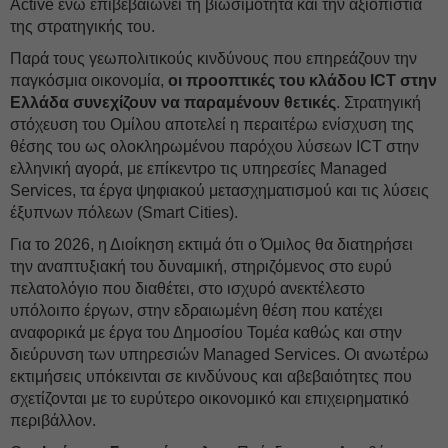
Active ενώ επιβεβαιώνει τη βιωσιμότητα και την αξιοπιστία
της στρατηγικής του.
Παρά τους γεωπολιτικούς κινδύνους που επηρεάζουν την
παγκόσμια οικονομία,
οι προοπτικές του κλάδου ICT στην
Ελλάδα συνεχίζουν να παραμένουν θετικές
. Στρατηγική
στόχευση του Ομίλου αποτελεί η περαιτέρω ενίσχυση της
θέσης του ως ολοκληρωμένου παρόχου λύσεων ICT στην
ελληνική αγορά, με επίκεντρο τις υπηρεσίες Managed
Services, τα έργα ψηφιακού μετασχηματισμού και τις λύσεις
έξυπνων πόλεων (Smart Cities).
Για το 2026, η Διοίκηση εκτιμά ότι ο Όμιλος θα διατηρήσει
την αναπτυξιακή του δυναμική, στηριζόμενος στο ευρύ
πελατολόγιο που διαθέτει, στο ισχυρό ανεκτέλεστο
υπόλοιπο έργων, στην εδραιωμένη θέση που κατέχει
αναφορικά με έργα του Δημοσίου Τομέα καθώς και στην
διεύρυνση των υπηρεσιών Managed Services. Οι ανωτέρω
εκτιμήσεις υπόκεινται σε κινδύνους και αβεβαιότητες που
σχετίζονται με το ευρύτερο οικονομικό και επιχειρηματικό
περιβάλλον.