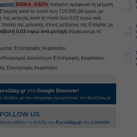
3
καρπέτ
ΒΙΟΚΑ -0,82%
ενέκρινε ομόφωνα τη μείωση
 Εταιρίας κατά το ποσό των 719.595,00 ευρώ, με
ς της μετοχής κατά το ποσό των 0,03 ευρώ ανά
υ ποσού της μείωσης στους μετόχους της Εταιρίας με
4
ταβολή 0,03 ευρώ ανά μετοχή
σύμφωνα με το
ματος Επιστροφής Κεφαλαίου.
5
σδιορισμού ∆ικαιούχων Επιστροφής Κεφαλαίου.
λής Επιστροφής Κεφαλαίου
uro2day.gr
στο
Google Discover!
 εξελίξεις με την υπογραφη εγκυρότητας του Euro2day.gr
FOLLOW US
Ακολουθήστε τη σελίδα του
Euro2day.gr
στο
Linkedin