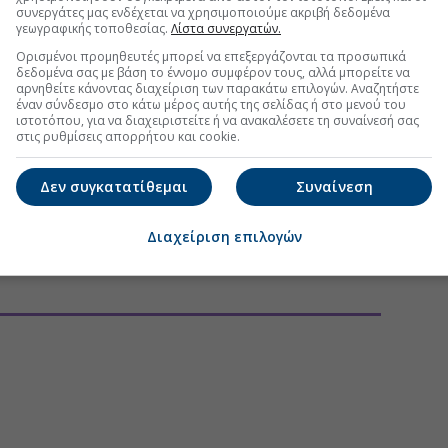
συνεργάτες μας ενδέχεται να χρησιμοποιούμε ακριβή δεδομένα
γεωγραφικής τοποθεσίας.
Λίστα συνεργατών.
Ορισμένοι προμηθευτές μπορεί να επεξεργάζονται τα προσωπικά
τη Μετοχή
Περισσότερα για
ΙΝΩΣΕΙΣ
δεδομένα σας με βάση το έννομο συμφέρον τους, αλλά μπορείτε να
αρνηθείτε κάνοντας διαχείριση των παρακάτω επιλογών. Αναζητήστε
έναν σύνδεσμο στο κάτω μέρος αυτής της σελίδας ή στο μενού του
τοχικού κεφαλαίου με μείωση της ονομαστικής αξίας της
ιστοτόπου, για να διαχειριστείτε ή να ανακαλέσετε τη συναίνεσή σας
ταβολή μετρητών στους μετόχους
(12:33 01/07/2026)
στις ρυθμίσεις απορρήτου και cookie.
ΣΕΙΣ
(15:03 17/06/2026)
Δεν συγκατατίθεμαι
Συναίνεση
ΟΝΟΜΙΚΟΥ ΗΜΕΡΟΛΟΓΙΟΥ
(15:02 17/06/2026)
Διαχείριση επιλογών