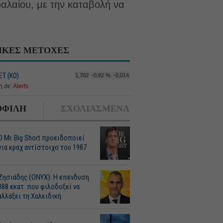
αλαίου, με την καταβολή να
ΙΚΕΣ ΜΕΤΟΧΕΣ
Τ (ΚΟ)
1,702
-0,82 %
-0,014
 σε:
Alerts
ΦΙΛΗ
ΣΧΟΛΙΑΣΜΕΝΑ
O Mr. Big Short προειδοποιεί
για κραχ αντίστοιχο του 1987
Ζησιάδης (ONYX): Η επένδυση
388 εκατ. που φιλοδοξεί να
αλλάξει τη Χαλκιδική