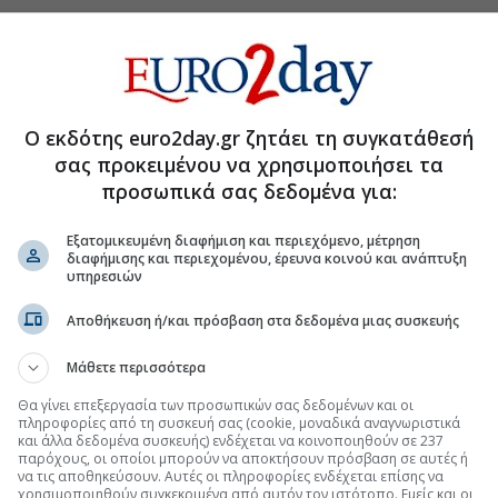
Ο εκδότης euro2day.gr ζητάει τη συγκατάθεσή
σας προκειμένου να χρησιμοποιήσει τα
προσωπικά σας δεδομένα για:
Εξατομικευμένη διαφήμιση και περιεχόμενο, μέτρηση
διαφήμισης και περιεχομένου, έρευνα κοινού και ανάπτυξη
υπηρεσιών
Αποθήκευση ή/και πρόσβαση στα δεδομένα μιας συσκευής
τη Μετοχή
Περισσότερα για
Μάθετε περισσότερα
ευρώ ανά μετοχή
(10:45 01/07/2026)
Θα γίνει επεξεργασία των προσωπικών σας δεδομένων και οι
πληροφορίες από τη συσκευή σας (cookie, μοναδικά αναγνωριστικά
αίου 0,03 ευρώ
(14:38 27/05/2026)
και άλλα δεδομένα συσκευής) ενδέχεται να κοινοποιηθούν σε 237
παρόχους, οι οποίοι μπορούν να αποκτήσουν πρόσβαση σε αυτές ή
να τις αποθηκεύσουν. Αυτές οι πληροφορίες ενδέχεται επίσης να
υρώ το 2025
(09:22 28/04/2026)
χρησιμοποιηθούν συγκεκριμένα από αυτόν τον ιστότοπο. Εμείς και οι