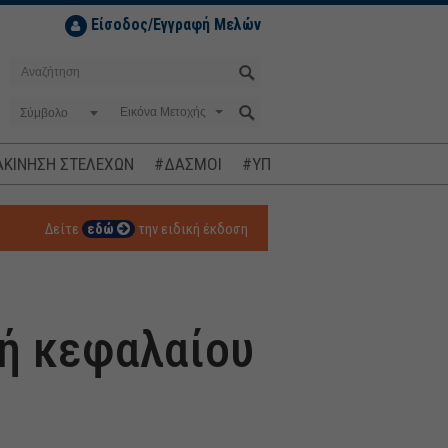
Είσοδος/Εγγραφή Μελών
Σύμβολο
ΚΙΝΗΣΗ ΣΤΕΛΕΧΩΝ
#ΔΑΣΜΟΙ
#ΥΠΟΚΛΟΠΕΣ
#ΠΛΗΘΩΡΙΣΜ
Δείτε
εδώ
την ειδική έκδοση
φή κεφαλαίου