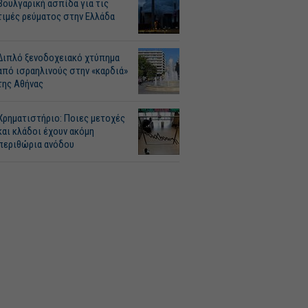
Βουλγαρική ασπίδα για τις
τιμές ρεύματος στην Ελλάδα
Διπλό ξενοδοχειακό χτύπημα
από ισραηλινούς στην «καρδιά»
της Αθήνας
Χρηματιστήριο: Ποιες μετοχές
και κλάδοι έχουν ακόμη
περιθώρια ανόδου