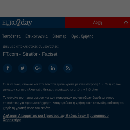
Αρχή
Ταυτότητα
Επικοινωνία
Sitemap
Οροι Χρήσης
Διεθνείς αποκλειστικές συνεργασίες:
FT.com
Stratfor
Factset
Οι τιμές των μετοχών και των δεικτών εμφανίζονται με καθυστέρηση 15’. Οι τιμές των
μετοχών και των ελληνικών δεικτών προέρχονται από την
InBroker
Το σύνολο του περιεχομένου και των υπηρεσιών του euro2day διατίθεται στους
επισκέπτες για προσωπική χρήση. Απαγορεύεται η χρήση και η επαναδημοσίευσή του
χωρίς τη γραπτή άδεια του εκδότη.
Δήλωση Απορρήτου και Προστασίας Δεδομένων Προσωπικού
Χαρακτήρα