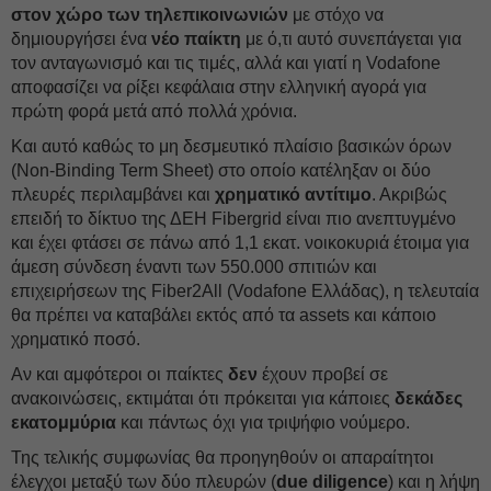
στον χώρο των τηλεπικοινωνιών
με στόχο να
δημιουργήσει ένα
νέο παίκτη
με ό,τι αυτό συνεπάγεται για
τον ανταγωνισμό και τις τιμές, αλλά και γιατί η Vodafone
αποφασίζει να ρίξει κεφάλαια στην ελληνική αγορά για
πρώτη φορά μετά από πολλά χρόνια.
Και αυτό καθώς το μη δεσμευτικό πλαίσιο βασικών όρων
(Non-Binding Term Sheet) στο οποίο κατέληξαν οι δύο
πλευρές περιλαμβάνει και
χρηματικό αντίτιμο
. Ακριβώς
επειδή το δίκτυο της ΔEΗ Fibergrid είναι πιο ανεπτυγμένο
και έχει φτάσει σε πάνω από 1,1 εκατ. νοικοκυριά έτοιμα για
άμεση σύνδεση έναντι των 550.000 σπιτιών και
επιχειρήσεων της Fiber2All (Vodafone Ελλάδας), η τελευταία
θα πρέπει να καταβάλει εκτός από τα assets και κάποιο
χρηματικό ποσό.
Αν και αμφότεροι οι παίκτες
δεν
έχουν προβεί σε
ανακοινώσεις, εκτιμάται ότι πρόκειται για κάποιες
δεκάδες
εκατομμύρια
και πάντως όχι για τριψήφιο νούμερο.
Της τελικής συμφωνίας θα προηγηθούν οι απαραίτητοι
έλεγχοι μεταξύ των δύο πλευρών (
due diligence
) και η λήψη