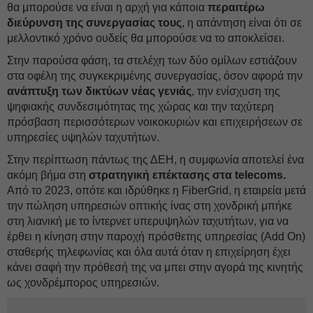
θα μπορούσε να είναι η αρχή για κάποια
περαιτέρω
διεύρυνση της συνεργασίας τους
, η απάντηση είναι ότι σε
μελλοντικό χρόνο ουδείς θα μπορούσε να το αποκλείσει.
Στην παρούσα φάση, τα στελέχη των δύο ομίλων εστιάζουν
στα οφέλη της συγκεκριμένης συνεργασίας, όσον αφορά την
ανάπτυξη των δικτύων νέας γενιάς
, την ενίσχυση της
ψηφιακής συνδεσιμότητας της χώρας και την ταχύτερη
πρόσβαση περισσότερων νοικοκυριών και επιχειρήσεων σε
υπηρεσίες υψηλών ταχυτήτων.
Στην περίπτωση πάντως της ΔEΗ, η συμφωνία αποτελεί ένα
ακόμη βήμα στη
στρατηγική επέκτασης στα telecoms.
Από τo 2023, οπότε και ιδρύθηκε η FiberGrid, η εταιρεία μετά
την πώληση υπηρεσιών οπτικής ίνας στη χονδρική μπήκε
στη λιανική με το ίντερνετ υπερυψηλών ταχυτήτων, για να
έρθει η κίνηση στην παροχή πρόσθετης υπηρεσίας (Add On)
σταθερής τηλεφωνίας και όλα αυτά όταν η επιχείρηση έχει
κάνει σαφή την πρόθεσή της να μπει στην αγορά της κινητής
ως χονδρέμπορος υπηρεσιών.