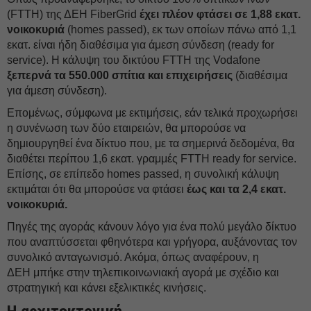
(FTTH) της ΔΕH FiberGrid
έχει πλέον φτάσει σε 1,88 εκατ.
νοικοκυριά
(homes passed), εκ των οποίων πάνω από 1,1
εκατ. είναι ήδη διαθέσιμα για άμεση σύνδεση (ready for
service). Η κάλυψη του δικτύου FTTH της Vodafone
ξεπερνά τα 550.000 σπίτια και επιχειρήσεις
(διαθέσιμα
για άμεση σύνδεση).
Επομένως, σύμφωνα με εκτιμήσεις, εάν τελικά προχωρήσει
η συνένωση των δύο εταιρειών, θα μπορούσε να
δημιουργηθεί ένα δίκτυο που, με τα σημερινά δεδομένα, θα
διαθέτει περίπου 1,6 εκατ. γραμμές FTTH ready for service.
Επίσης, σε επίπεδο homes passed, η συνολική κάλυψη
εκτιμάται ότι θα μπορούσε να φτάσει
έως και τα 2,4 εκατ.
νοικοκυριά.
Πηγές της αγοράς κάνουν λόγο για ένα πολύ μεγάλο δίκτυο
που αναπτύσσεται φθηνότερα και γρήγορα, αυξάνοντας τον
συνολικό ανταγωνισμό. Ακόμα, όπως αναφέρουν, η
ΔEΗ μπήκε στην τηλεπικοινωνιακή αγορά με σχέδιο και
στρατηγική και κάνει εξελικτικές κινήσεις.