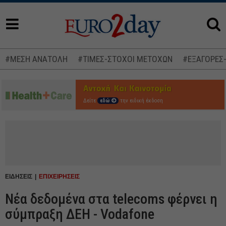
#ΜΕΣΗ ΑΝΑΤΟΛΗ
#ΤΙΜΕΣ-ΣΤΟΧΟΙ ΜΕΤΟΧΩΝ
#ΕΞΑΓΟΡΕΣ
Δείτε
εδώ
την ειδική έκδοση
ΕΙΔΗΣΕΙΣ
ΕΠΙΧΕΙΡΗΣΕΙΣ
Νέα δεδομένα στα telecoms φέρνει η
σύμπραξη ΔΕΗ - Vodafone