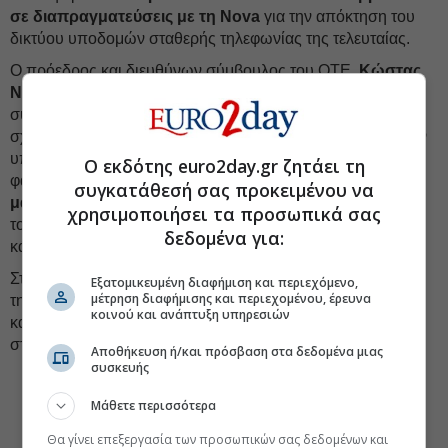
σε διαπραγματεύσεις με τη Nova
για την απόκτηση του
δικτύου υποδομών σταθερής τηλεφωνίας της τελευταίας.
Ο πρόεδρος και διευθύνων σύμβουλος του ΟΤΕ,
Κώστας
Νεμπής
, ερωτηθείς σχετικά στο περιθώριο της γενικής
συνέλευσης του Ομίλου, απάντησε ότι δεν έχει κάτι να
σχολιάσει επί του θέματος. Ωστόσο, πρόσθεσε ότι «εφόσον
υπάρχει κάτι διαθέσιμο στην αγορά, εμείς είμαστε σε μια
Ο εκδότης euro2day.gr ζητάει τη
φάση
που προσπαθούμε να επεκτείνουμε την κάλυψή
συγκατάθεσή σας προκειμένου να
μας.
Όταν προέκυψε η ευκαιρία με την Τέρνα αγοράσαμε
χρησιμοποιήσει τα προσωπικά σας
το UFBB. Εάν αυτό το asset είναι διαθέσιμο θα το δούμε
δεδομένα για:
κάποια στιγμή, αλλά δεν έχω κάτι άλλο να πω».
Στο μέτωπο του ανταγωνισμού, η ανακοίνωση της ΔEΗ και
Εξατομικευμένη διαφήμιση και περιεχόμενο,
μέτρηση διαφήμισης και περιεχομένου, έρευνα
της Vodafone Ελλάδας δεν έπεσε ως κεραυνός εν αιθρία,
κοινού και ανάπτυξη υπηρεσιών
καθώς το ενδεχόμενο μιας τέτοιας κίνησης συγκαταλεγόταν
στα σενάρια που συζητούνταν εδώ και καιρό στην αγορά.
Αποθήκευση ή/και πρόσβαση στα δεδομένα μιας
συσκευής
#Vodafone
#ΔΕΗ
#Επιχειρηματική συνεργασία
Μάθετε περισσότερα
#Τηλεπικοινωνίες
Θα γίνει επεξεργασία των προσωπικών σας δεδομένων και