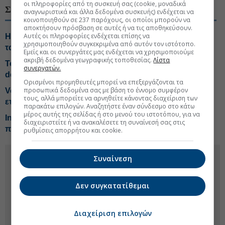
οι πληροφορίες από τη συσκευή σας (cookie, μοναδικά
ΣΧΕΤΙΚΑ ΘΕΜΑΤΑ
αναγνωριστικά και άλλα δεδομένα συσκευής) ενδέχεται να
κοινοποιηθούν σε 237 παρόχους, οι οποίοι μπορούν να
αποκτήσουν πρόσβαση σε αυτές ή να τις αποθηκεύσουν.
Αυτές οι πληροφορίες ενδέχεται επίσης να
Η Μαρία, η φυγή και το ερώτημα-Ναυτιλιακή πούλησε
χρησιμοποιηθούν συγκεκριμένα από αυτόν τον ιστότοπο.
τα καράβια και αγοράζει… crypto-Tips για Metlen, ΔΕΗ
Εμείς και οι συνεργάτες μας ενδέχεται να χρησιμοποιούμε
ακριβή δεδομένα γεωγραφικής τοποθεσίας.
Λίστα
Το σήμα από την 3η κίνηση της ΔΕΗ, έρχεται και νέο
συνεργατών.
deal
Ορισμένοι προμηθευτές μπορεί να επεξεργάζονται τα
προσωπικά δεδομένα σας με βάση το έννομο συμφέρον
Vodafone-ΔΕΗ: Στα 130 εκατ. το τίμημα για την κοινή
τους, αλλά μπορείτε να αρνηθείτε κάνοντας διαχείριση των
εταιρεία οπτικών ινών
παρακάτω επιλογών. Αναζητήστε έναν σύνδεσμο στο κάτω
μέρος αυτής της σελίδας ή στο μενού του ιστοτόπου, για να
Internet δύο ταχυτήτων: Το ψηφιακό χάσμα Αττικής και
διαχειριστείτε ή να ανακαλέσετε τη συναίνεσή σας στις
περιφέρειας
ρυθμίσεις απορρήτου και cookie.
Συναίνεση
Δεν συγκατατίθεμαι
Διαχείριση επιλογών