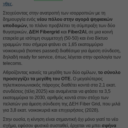
χθες
.
Στοχεύοντας στην ανατροπή των ισορροπιών με τη
δημιουργία ενός
νέου πόλου στην αγορά ψηφιακών
υποδομών,
το πλάνο προβλέπει τη σύμπραξη των δύο
θυγατρικών,
ΔΕH Fibergrid
και
Fiber2Al,
σε μια κοινή
εταιρεία με ισότιμη συμμετοχή (50-50) και ένα δίκτυο
γραμμών που σήμερα φτάνει σε 1,65 εκατομμύριο
νοικοκυριά (homes passed) διαθέσιμα για άμεση σύνδεση,
δηλαδή ready for service, όπως λέγεται στην ορολογία των
telecoms.
Αθροίζοντας κανείς τα μεγέθη των δύο ομίλων,
το σύνολο
προσεγγίζει τα μεγέθη του ΟΤΕ.
Ο μεγαλύτερος
τηλεπικοινωνιακός πάροχος διαθέτει κοντά στα 2,1 εκατ.
συνδέσεις (τέλη 2025) και αναμένεται να φτάσει τα 3,5
εκατομμύρια το 2030, αριθμός κοντά στον στόχο των
πελατών για άμεση σύνδεση της ΔΕH Fiber Grid, που μιλά
για 3,8 εκατ. νοικοκυριά και επιχειρήσεις (2028).
Στην ουσία, η κίνηση είναι σημαντική όχι μόνο γιατί το νέο
σχήμα, εφόσον φυσικά συσταθεί, έρχεται να μπει
σφήνα