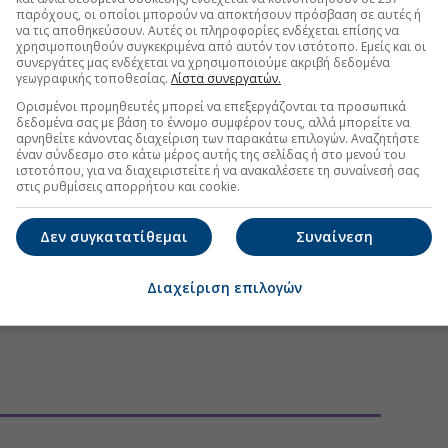
παρόχους, οι οποίοι μπορούν να αποκτήσουν πρόσβαση σε αυτές ή
να τις αποθηκεύσουν. Αυτές οι πληροφορίες ενδέχεται επίσης να
χρησιμοποιηθούν συγκεκριμένα από αυτόν τον ιστότοπο. Εμείς και οι
συνεργάτες μας ενδέχεται να χρησιμοποιούμε ακριβή δεδομένα
γεωγραφικής τοποθεσίας.
Λίστα συνεργατών.
Ορισμένοι προμηθευτές μπορεί να επεξεργάζονται τα προσωπικά
δεδομένα σας με βάση το έννομο συμφέρον τους, αλλά μπορείτε να
αρνηθείτε κάνοντας διαχείριση των παρακάτω επιλογών. Αναζητήστε
έναν σύνδεσμο στο κάτω μέρος αυτής της σελίδας ή στο μενού του
ιστοτόπου, για να διαχειριστείτε ή να ανακαλέσετε τη συναίνεσή σας
στις ρυθμίσεις απορρήτου και cookie.
Δεν συγκατατίθεμαι
Συναίνεση
Διαχείριση επιλογών