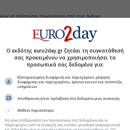
ύουν να πλήττονται περισσότερο από τους άνδρες
 παρά το γεγονός ότι διαθέτουν περισσότερα τυπικά
Ο εκδότης euro2day.gr ζητάει τη συγκατάθεσή
 της ΔΕΗ, έρχεται και νέο deal
σας προκειμένου να χρησιμοποιήσει τα
προσωπικά σας δεδομένα για:
 ντίζελ... αποσυνδέθηκαν από το Brent
» για την τιμή του καφέ
Εξατομικευμένη διαφήμιση και περιεχόμενο, μέτρηση
διαφήμισης και περιεχομένου, έρευνα κοινού και ανάπτυξη
το Χωροταξικό για τον τουρισμό
υπηρεσιών
Αποθήκευση ή/και πρόσβαση στα δεδομένα μιας συσκευής
Μάθετε περισσότερα
.gr στο Discover
Θα γίνει επεξεργασία των προσωπικών σας δεδομένων και οι
πληροφορίες από τη συσκευή σας (cookie, μοναδικά αναγνωριστικά
και άλλα δεδομένα συσκευής) ενδέχεται να κοινοποιηθούν σε 237