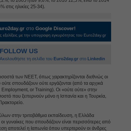
,2%, το 2005 ήταν 9,6%, το 2010 12,5%, ενώ το 2014
% στις ηλικίες 25-34).
uro2day.gr
στο
Google Discover!
 εξελίξεις με την υπογραφη εγκυρότητας του Euro2day.gr
FOLLOW US
Ακολουθήστε τη σελίδα του
Euro2day.gr
στο
Linkedin
ποσοστά των ΝΕΕΤ, όπως χαρακτηρίζονται διεθνώς οι
 ούτε σπουδάζουν ούτε εργάζονται (από τα αρχικά
 Employment, or Training). Οι «ούτε ούτε» στην
οστό που ξεπερνούν μόνο η Ισπανία και η Τουρκία,
Πρακτορείο.
ύλων στην τριτοβάθμια εκπαίδευση, η Ελλάδα
: οι γυναίκες που σπουδάζουν είναι περισσότερες από
εση αποτελεί η Ιαπωνία όπου υπερτερούν οι άνδρες