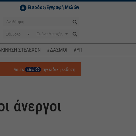
Είσοδος/Εγγραφή Μελών
Σύμβολο
ΚΙΝΗΣΗ ΣΤΕΛΕΧΩΝ
#ΔΑΣΜΟΙ
#ΥΠΟΚΛΟΠΕΣ
#ΠΛΗΘΩΡΙΣΜ
Δείτε
εδώ
την ειδική έκδοση
οι άνεργοι