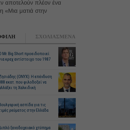
εν αποτελούν πλέον ένα
ση «Μια ματιά στην
ΦΙΛΗ
ΣΧΟΛΙΑΣΜΕΝΑ
O Mr. Big Short προειδοποιεί
για κραχ αντίστοιχο του 1987
Ζησιάδης (ONYX): Η επένδυση
388 εκατ. που φιλοδοξεί να
αλλάξει τη Χαλκιδική
Βουλγαρική ασπίδα για τις
τιμές ρεύματος στην Ελλάδα
Διπλό ξενοδοχειακό χτύπημα