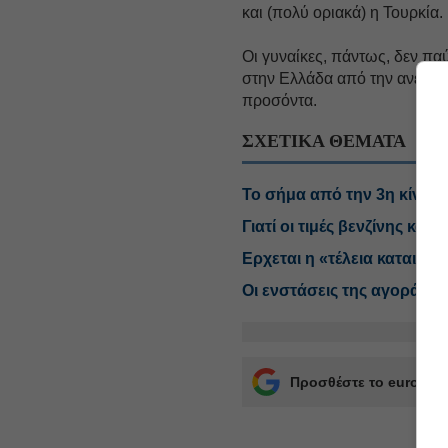
και (πολύ οριακά) η Τουρκία.
Οι γυναίκες, πάντως, δεν πα
στην Ελλάδα από την ανεργία
προσόντα.
ΣΧΕΤΙΚΑ ΘΕΜΑΤΑ
Το σήμα από την 3η κίνηση
Γιατί οι τιμές βενζίνης και
Ερχεται η «τέλεια καταιγίδα
Οι ενστάσεις της αγοράς σ
Προσθέστε το euro2day