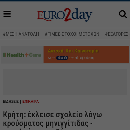
#ΜΕΣΗ ΑΝΑΤΟΛΗ
#ΤΙΜΕΣ-ΣΤΟΧΟΙ ΜΕΤΟΧΩΝ
#ΕΞΑΓΟΡΕΣ
Δείτε
εδώ
την ειδική έκδοση
ΕΙΔΗΣΕΙΣ
ΕΠΙΚΑΙΡΑ
Κρήτη: έκλεισε σχολείο λόγω
κρούσματος μηνιγγίτιδας -