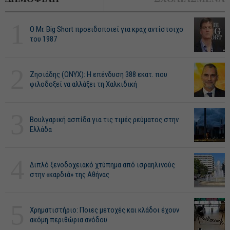
1
O Mr. Big Short προειδοποιεί για κραχ αντίστοιχο
του 1987
2
Ζησιάδης (ONYX): Η επένδυση 388 εκατ. που
φιλοδοξεί να αλλάξει τη Χαλκιδική
3
Βουλγαρική ασπίδα για τις τιμές ρεύματος στην
Ελλάδα
4
Διπλό ξενοδοχειακό χτύπημα από ισραηλινούς
στην «καρδιά» της Αθήνας
5
Χρηματιστήριο: Ποιες μετοχές και κλάδοι έχουν
ακόμη περιθώρια ανόδου