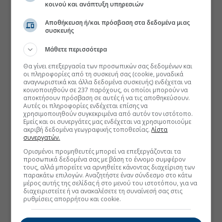
κοινού και ανάπτυξη υπηρεσιών
Αποθήκευση ή/και πρόσβαση στα δεδομένα μιας
συσκευής
Μάθετε περισσότερα
Θα γίνει επεξεργασία των προσωπικών σας δεδομένων και
οι πληροφορίες από τη συσκευή σας (cookie, μοναδικά
αναγνωριστικά και άλλα δεδομένα συσκευής) ενδέχεται να
κοινοποιηθούν σε 237 παρόχους, οι οποίοι μπορούν να
αποκτήσουν πρόσβαση σε αυτές ή να τις αποθηκεύσουν.
Αυτές οι πληροφορίες ενδέχεται επίσης να
χρησιμοποιηθούν συγκεκριμένα από αυτόν τον ιστότοπο.
Εμείς και οι συνεργάτες μας ενδέχεται να χρησιμοποιούμε
ακριβή δεδομένα γεωγραφικής τοποθεσίας.
Λίστα
συνεργατών.
Ορισμένοι προμηθευτές μπορεί να επεξεργάζονται τα
προσωπικά δεδομένα σας με βάση το έννομο συμφέρον
τους, αλλά μπορείτε να αρνηθείτε κάνοντας διαχείριση των
παρακάτω επιλογών. Αναζητήστε έναν σύνδεσμο στο κάτω
μέρος αυτής της σελίδας ή στο μενού του ιστοτόπου, για να
διαχειριστείτε ή να ανακαλέσετε τη συναίνεσή σας στις
ρυθμίσεις απορρήτου και cookie.