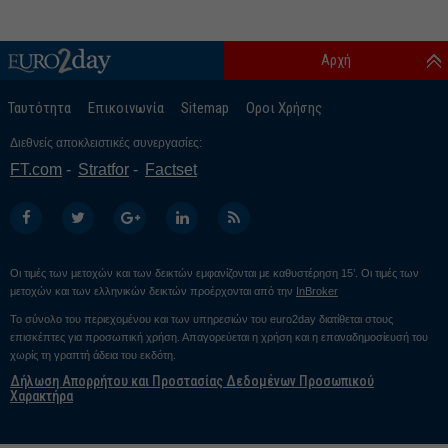
Αρχή
Ταυτότητα
Επικοινωνία
Sitemap
Οροι Χρήσης
Διεθνείς αποκλειστικές συνεργασίες:
FT.com
Stratfor
Factset
Οι τιμές των μετοχών και των δεικτών εμφανίζονται με καθυστέρηση 15’. Οι τιμές των
μετοχών και των ελληνικών δεικτών προέρχονται από την
InBroker
Το σύνολο του περιεχομένου και των υπηρεσιών του euro2day διατίθεται στους
επισκέπτες για προσωπική χρήση. Απαγορεύεται η χρήση και η επαναδημοσίευσή του
χωρίς τη γραπτή άδεια του εκδότη.
Δήλωση Απορρήτου και Προστασίας Δεδομένων Προσωπικού
Χαρακτήρα