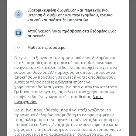
Εξατομικευμένη διαφήμιση και περιεχόμενο,
μέτρηση διαφήμισης και περιεχομένου, έρευνα
κοινού και ανάπτυξη υπηρεσιών
Αποθήκευση ή/και πρόσβαση στα δεδομένα μιας
συσκευής
Μάθετε περισσότερα
Θα γίνει επεξεργασία των προσωπικών σας δεδομένων και
οι πληροφορίες από τη συσκευή σας (cookie, μοναδικά
αναγνωριστικά και άλλα δεδομένα συσκευής) ενδέχεται να
κοινοποιηθούν σε 237 παρόχους, οι οποίοι μπορούν να
αποκτήσουν πρόσβαση σε αυτές ή να τις αποθηκεύσουν.
Αυτές οι πληροφορίες ενδέχεται επίσης να
χρησιμοποιηθούν συγκεκριμένα από αυτόν τον ιστότοπο.
Εμείς και οι συνεργάτες μας ενδέχεται να χρησιμοποιούμε
ακριβή δεδομένα γεωγραφικής τοποθεσίας.
Λίστα
συνεργατών.
Ορισμένοι προμηθευτές μπορεί να επεξεργάζονται τα
προσωπικά δεδομένα σας με βάση το έννομο συμφέρον
τους, αλλά μπορείτε να αρνηθείτε κάνοντας διαχείριση των
παρακάτω επιλογών. Αναζητήστε έναν σύνδεσμο στο κάτω
μέρος αυτής της σελίδας ή στο μενού του ιστοτόπου, για να
διαχειριστείτε ή να ανακαλέσετε τη συναίνεσή σας στις