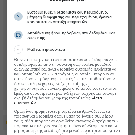
Εξατομικευμένη διαφήμιση και περιεχόμενο,
μέτρηση διαφήμισης και περιεχομένου, έρευνα
κοινού και ανάπτυξη υπηρεσιών
Αποθήκευση ή/και πρόσβαση στα δεδομένα μιας
συσκευής
Μάθετε περισσότερα
Θα γίνει επεξεργασία των προσωπικών σας δεδομένων και
οι πληροφορίες από τη συσκευή σας (cookie, μοναδικά
αναγνωριστικά και άλλα δεδομένα συσκευής) ενδέχεται να
κοινοποιηθούν σε 237 παρόχους, οι οποίοι μπορούν να
αποκτήσουν πρόσβαση σε αυτές ή να τις αποθηκεύσουν.
Αυτές οι πληροφορίες ενδέχεται επίσης να
χρησιμοποιηθούν συγκεκριμένα από αυτόν τον ιστότοπο.
Εμείς και οι συνεργάτες μας ενδέχεται να χρησιμοποιούμε
ακριβή δεδομένα γεωγραφικής τοποθεσίας.
Λίστα
συνεργατών.
Ορισμένοι προμηθευτές μπορεί να επεξεργάζονται τα
προσωπικά δεδομένα σας με βάση το έννομο συμφέρον
τους, αλλά μπορείτε να αρνηθείτε κάνοντας διαχείριση των
Προσθέστε το euro2day.gr στο Discover
παρακάτω επιλογών. Αναζητήστε έναν σύνδεσμο στο κάτω
μέρος αυτής της σελίδας ή στο μενού του ιστοτόπου, για να