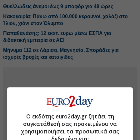
Θυελλώδεις άνεμοι έως 9 μποφόρ για 48 ώρες
Κακοκαιρία: Πάνω από 100.000 κεραυνοί, χαλάζι στο
Ίλιον, χιόνι στον Όλυμπο
Παπαθανάσης: 12 εκατ. ευρώ μέσω ΕΣΠΑ για
διδακτική εμπειρία σε ΑΕΙ
Μήνυμα 112 σε Λάρισα, Μαγνησία, Σποράδες για
ισχυρές βροχές και καταιγίδες
Ο εκδότης euro2day.gr ζητάει τη
συγκατάθεσή σας προκειμένου να
χρησιμοποιήσει τα προσωπικά σας
δεδομένα για: