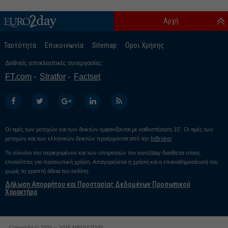
Αρχή
Ταυτότητα
Επικοινωνία
Sitemap
Οροι Χρήσης
Διεθνείς αποκλειστικές συνεργασίες:
FT.com
Stratfor
Factset
Οι τιμές των μετοχών και των δεικτών εμφανίζονται με καθυστέρηση 15’. Οι τιμές των
μετοχών και των ελληνικών δεικτών προέρχονται από την
InBroker
Το σύνολο του περιεχομένου και των υπηρεσιών του euro2day διατίθεται στους
επισκέπτες για προσωπική χρήση. Απαγορεύεται η χρήση και η επαναδημοσίευσή του
χωρίς τη γραπτή άδεια του εκδότη.
Δήλωση Απορρήτου και Προστασίας Δεδομένων Προσωπικού
Χαρακτήρα
Copyright © 2001 – 2026 MEDIA2DAY