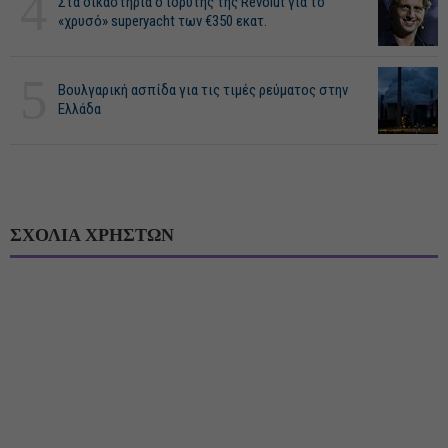
4
Στα δικαστήρια ο ιδρυτής της Revolut για το
«χρυσό» superyacht των €350 εκατ.
5
Βουλγαρική ασπίδα για τις τιμές ρεύματος στην
Ελλάδα
ΣΧΟΛΙΑ ΧΡΗΣΤΩΝ