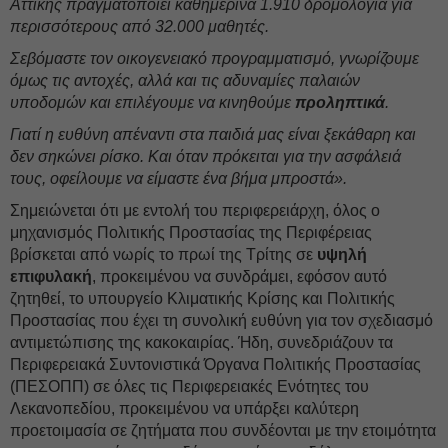
Αττικής πραγματοποιεί καθημερινά 1.910 δρομολόγια για
περισσότερους από 32.000 μαθητές.
Σεβόμαστε τον οικογενειακό προγραμματισμό, γνωρίζουμε
όμως τις αντοχές, αλλά και τις αδυναμίες παλαιών
υποδομών και επιλέγουμε να κινηθούμε
προληπτικά
.
Γιατί η ευθύνη απέναντι στα παιδιά μας είναι ξεκάθαρη και
δεν σηκώνει ρίσκο. Και όταν πρόκειται για την ασφάλειά
τους, οφείλουμε να είμαστε ένα βήμα μπροστά».
Σημειώνεται ότι με εντολή του περιφερειάρχη, όλος ο
μηχανισμός Πολιτικής Προστασίας της Περιφέρειας
βρίσκεται από νωρίς το πρωί της Τρίτης σε
υψηλή
επιφυλακή
, προκειμένου να συνδράμει, εφόσον αυτό
ζητηθεί, το υπουργείο Κλιματικής Κρίσης και Πολιτικής
Προστασίας που έχει τη συνολική ευθύνη για τον σχεδιασμό
αντιμετώπισης της κακοκαιρίας. Ήδη, συνεδριάζουν τα
Περιφερειακά Συντονιστικά Όργανα Πολιτικής Προστασίας
(ΠΕΣΟΠΠ) σε όλες τις Περιφερειακές Ενότητες του
Λεκανοπεδίου, προκειμένου να υπάρξει καλύτερη
προετοιμασία σε ζητήματα που συνδέονται με την ετοιμότητα