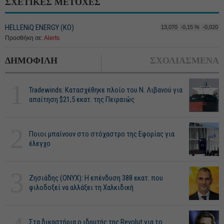
ΣΧΕΤΙΚΕΣ ΜΕΤΟΧΕΣ
HELLENiQ ENERGY (ΚΟ)
13,070
-0,15 %
-0,020
Προσθήκη σε:
Alerts
ΔΗΜΟΦΙΛΗ
ΣΧΟΛΙΑΣΜΕΝΑ
1
Tradewinds: Κατασχέθηκε πλοίο του Ν. Λιβανού για
απαίτηση $21,5 εκατ. της Πειραιώς
2
Ποιοι μπαίνουν στο στόχαστρο της Εφορίας για
έλεγχο
3
Ζησιάδης (ONYX): Η επένδυση 388 εκατ. που
φιλοδοξεί να αλλάξει τη Χαλκιδική
Στα δικαστήρια ο ιδρυτής της Revolut για το