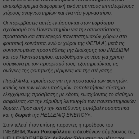
αντικρίζουμε μια διαφορετική εικόνα με νέους επιπλωμένους
χώρους αναγνωστηρίων και ένα νέο γυμναστήριο.
Οι παρεμβάσεις αυτές εντάσσονται στον
ευρύτερο
σχεδιασμό του Πανεπιστημίου για την αποκατάσταση,
προστασία και επαναφορά πανεπιστημιακών χώρων στη
φοιτητική κοινότητα, ενώ οι χώροι της ΦΕΠΑ Α', μετά τις
συντονισμένες προσπάθειες της Διοίκησης του ΙΝΕΔΙΒΙΜ
και του Πανεπιστημίου, αποδόθηκαν εκ νέου για χρήση
σύμφωνα με τον προορισμό τους, εξυπηρετώντας τις
ανάγκες της φοιτητικής μέριμνας και της στέγασης.
Παράλληλα, πρωτίστως για την προστασία των φοιτητών,
καθώς και των νέων υποδομών, τοποθετήθηκε σύστημα
ελεγχόμενης πρόσβασης με κάρτα, ενισχύοντας το αίσθημα
ασφάλειας και την εύρυθμη λειτουργία των πανεπιστημιακών
δομών. Προς αυτήν την κατεύθυνση συνέβαλε ουσιαστικά
και η
δωρεά
της HELLENiQ ENERGY».
Στην τελετή ήταν επίσης παρόντες η προέδρος του
ΙΝΕΔΙΒΙΜ,
Άννα Ροκοφύλλου
, ο διευθύνων σύμβουλος της
HELLENiQ ENERGY,
Ανδρέας Σιάμισιης
, το μέλος του