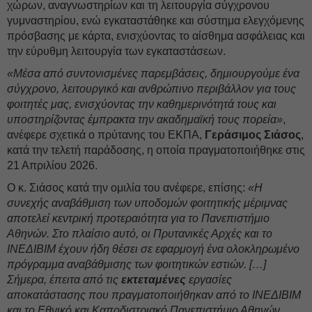
χώρων, αναγνωστηρίων και τη λειτουργία σύγχρονου
γυμναστηρίου, ενώ εγκαταστάθηκε και σύστημα ελεγχόμενης
πρόσβασης με κάρτα, ενισχύοντας το αίσθημα ασφάλειας και
την εύρυθμη λειτουργία των εγκαταστάσεων.
«Μέσα από συντονισμένες παρεμβάσεις, δημιουργούμε ένα
σύγχρονο, λειτουργικό και ανθρώπινο περιβάλλον για τους
φοιτητές μας, ενισχύοντας την καθημερινότητά τους και
υποστηρίζοντας έμπρακτα την ακαδημαϊκή τους πορεία»
,
ανέφερε σχετικά ο πρύτανης του ΕΚΠΑ,
Γεράσιμος Σιάσος
,
κατά την τελετή παράδοσης, η οποία πραγματοποιήθηκε στις
21 Απριλίου 2026.
Ο κ. Σιάσος κατά την ομιλία του ανέφερε, επίσης:
«Η
συνεχής αναβάθμιση των υποδομών φοιτητικής μέριμνας
αποτελεί κεντρική προτεραιότητα για το Πανεπιστήμιο
Αθηνών. Στο πλαίσιο αυτό, οι Πρυτανικές Αρχές και το
ΙΝΕΔΙΒΙΜ έχουν ήδη θέσει σε εφαρμογή ένα ολοκληρωμένο
πρόγραμμα αναβάθμισης των φοιτητικών εστιών. […]
Σήμερα, έπειτα από τις
εκτεταμένες
εργασίες
αποκατάστασης που πραγματοποιήθηκαν από το ΙΝΕΔΙΒΙΜ
και το Εθνικό και Καποδιστριακό Πανεπιστήμιο Αθηνών