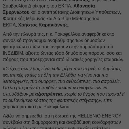
Συμβουλίου Διοίκησης του ΕΚΠΑ,
Αθανασία
Σμυρνιώτου
και ο αντιπρύτανης Διοικητικών Υποθέσεων,
Φοιτητικής Μέριμνας και Δια Βίου Μάθησης του
ΕΚΠΑ,
Χρήστος Καραγιάννης
.
Από την πλευρά της, η κ. Ροκοφύλλου αναφέρθηκε στο
συνολικό πρόγραμμα αναβάθμισης των δημοσίων
φοιτητικών εστιών που ανήκουν στην αρμοδιότητα του
ΙΝΕΔΙΒΙΜ, αξιοποιώντας τόσο δημόσιους πόρους, όσο και
πόρους που προέρχονται από ιδιωτικές χορηγίες εταιρειών.
«Στόχος όλων μας είναι κάθε μέρα που περνά, οι δημόσιες
φοιτητικές εστίες σε όλη την Ελλάδα να γίνονται πιο
λειτουργικές, πιο όμορφες, πιο ανθρώπινες, πιο ασφαλείς.
Για να μπορούν τα παιδιά ευάλωτων οικογενειών να
σπουδάζουν με
αξιοπρέπεια
, χωρίς το άγχος που προκαλεί
το αυξανόμενο κόστος της φοιτητικής στέγασης»
, είπε
χαρακτηριστικά η κ. Ροκοφύλλου.
Αξίζει να σημειωθεί, ότι η δωρεά της HELLENiQ ENERGY
συνέβαλε στη διαμόρφωση και αναβάθμιση κοινόχρηστων
χώρων, μέσω της τοποθέτησης καθιστικών επίπλων,