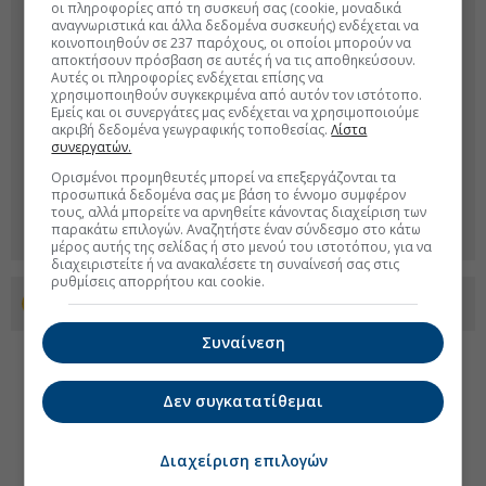
οι πληροφορίες από τη συσκευή σας (cookie, μοναδικά
αναγνωριστικά και άλλα δεδομένα συσκευής) ενδέχεται να
κοινοποιηθούν σε 237 παρόχους, οι οποίοι μπορούν να
αποκτήσουν πρόσβαση σε αυτές ή να τις αποθηκεύσουν.
Αυτές οι πληροφορίες ενδέχεται επίσης να
χρησιμοποιηθούν συγκεκριμένα από αυτόν τον ιστότοπο.
Εμείς και οι συνεργάτες μας ενδέχεται να χρησιμοποιούμε
ακριβή δεδομένα γεωγραφικής τοποθεσίας.
Λίστα
συνεργατών.
Ορισμένοι προμηθευτές μπορεί να επεξεργάζονται τα
προσωπικά δεδομένα σας με βάση το έννομο συμφέρον
τους, αλλά μπορείτε να αρνηθείτε κάνοντας διαχείριση των
παρακάτω επιλογών. Αναζητήστε έναν σύνδεσμο στο κάτω
μέρος αυτής της σελίδας ή στο μενού του ιστοτόπου, για να
διαχειριστείτε ή να ανακαλέσετε τη συναίνεσή σας στις
ρυθμίσεις απορρήτου και cookie.
Προσθέστε το euro2day.gr στο Discover
Συναίνεση
Δεν συγκατατίθεμαι
Διαχείριση επιλογών