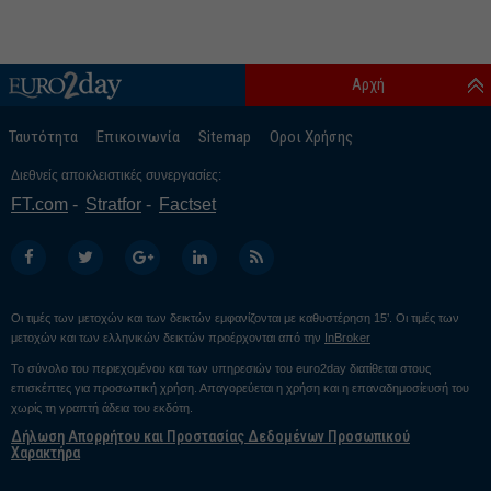
Αρχή
Ταυτότητα
Επικοινωνία
Sitemap
Οροι Χρήσης
Διεθνείς αποκλειστικές συνεργασίες:
FT.com
Stratfor
Factset
Οι τιμές των μετοχών και των δεικτών εμφανίζονται με καθυστέρηση 15’. Οι τιμές των
μετοχών και των ελληνικών δεικτών προέρχονται από την
InBroker
Το σύνολο του περιεχομένου και των υπηρεσιών του euro2day διατίθεται στους
επισκέπτες για προσωπική χρήση. Απαγορεύεται η χρήση και η επαναδημοσίευσή του
χωρίς τη γραπτή άδεια του εκδότη.
Δήλωση Απορρήτου και Προστασίας Δεδομένων Προσωπικού
Χαρακτήρα