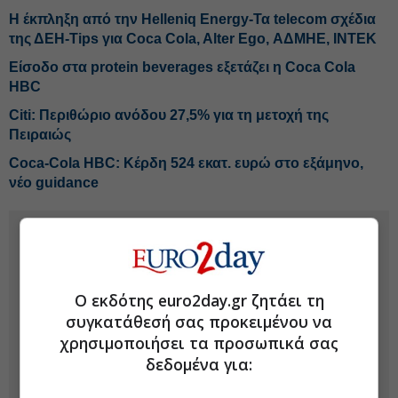
H έκπληξη από την Helleniq Energy-Τα telecom σχέδια
της ΔΕΗ-Tips για Coca Cola, Alter Ego, ΑΔΜΗΕ, ΙΝΤΕΚ
Είσοδο στα protein beverages εξετάζει η Coca Cola
HBC
Citi: Περιθώριο ανόδου 27,5% για τη μετοχή της
Πειραιώς
Coca-Cola HBC: Κέρδη 524 εκατ. ευρώ στο εξάμηνο,
νέο guidance
Ο εκδότης euro2day.gr ζητάει τη
συγκατάθεσή σας προκειμένου να
χρησιμοποιήσει τα προσωπικά σας
δεδομένα για: