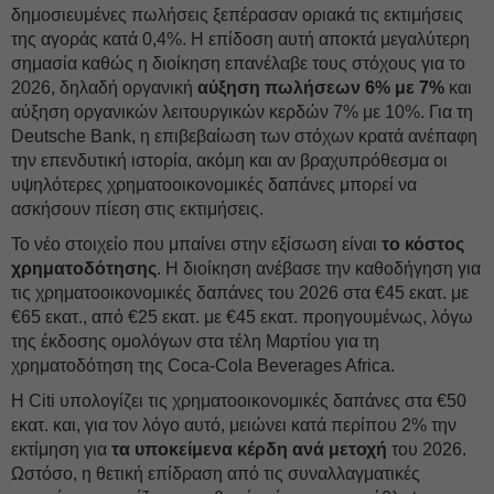
δημοσιευμένες πωλήσεις ξεπέρασαν οριακά τις εκτιμήσεις
της αγοράς κατά 0,4%. Η επίδοση αυτή αποκτά μεγαλύτερη
σημασία καθώς η διοίκηση επανέλαβε τους στόχους για το
2026, δηλαδή οργανική
αύξηση πωλήσεων 6% με 7%
και
αύξηση οργανικών λειτουργικών κερδών 7% με 10%. Για τη
Deutsche Bank, η επιβεβαίωση των στόχων κρατά ανέπαφη
την επενδυτική ιστορία, ακόμη και αν βραχυπρόθεσμα οι
υψηλότερες χρηματοοικονομικές δαπάνες μπορεί να
ασκήσουν πίεση στις εκτιμήσεις.
Το νέο στοιχείο που μπαίνει στην εξίσωση είναι
το κόστος
χρηματοδότησης
. Η διοίκηση ανέβασε την καθοδήγηση για
τις χρηματοοικονομικές δαπάνες του 2026 στα €45 εκατ. με
€65 εκατ., από €25 εκατ. με €45 εκατ. προηγουμένως, λόγω
της έκδοσης ομολόγων στα τέλη Μαρτίου για τη
χρηματοδότηση της Coca-Cola Beverages Africa.
Η Citi υπολογίζει τις χρηματοοικονομικές δαπάνες στα €50
εκατ. και, για τον λόγο αυτό, μειώνει κατά περίπου 2% την
εκτίμηση για
τα υποκείμενα κέρδη ανά μετοχή
του 2026.
Ωστόσο, η θετική επίδραση από τις συναλλαγματικές