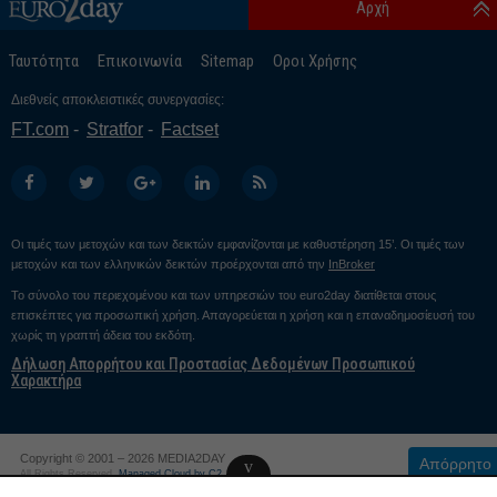
Αρχή
Ταυτότητα
Επικοινωνία
Sitemap
Οροι Χρήσης
Διεθνείς αποκλειστικές συνεργασίες:
FT.com
Stratfor
Factset
Οι τιμές των μετοχών και των δεικτών εμφανίζονται με καθυστέρηση 15’. Οι τιμές των
μετοχών και των ελληνικών δεικτών προέρχονται από την
InBroker
Το σύνολο του περιεχομένου και των υπηρεσιών του euro2day διατίθεται στους
επισκέπτες για προσωπική χρήση. Απαγορεύεται η χρήση και η επαναδημοσίευσή του
χωρίς τη γραπτή άδεια του εκδότη.
Δήλωση Απορρήτου και Προστασίας Δεδομένων Προσωπικού
Χαρακτήρα
Copyright © 2001 – 2026 MEDIA2DAY
Απόρρητο
v
All Rights Reserved.
Managed Cloud by C2