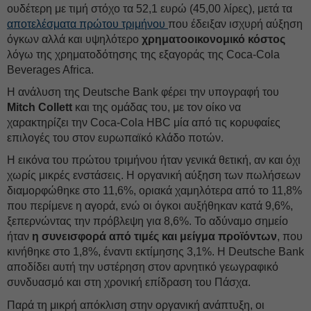
ουδέτερη με τιμή στόχο τα 52,1 ευρώ (45,00 λίρες), μετά τα
αποτελέσματα πρώτου τριμήνου
που έδειξαν ισχυρή αύξηση
όγκων αλλά και υψηλότερο
χρηματοοικονομικό κόστος
λόγω της χρηματοδότησης της εξαγοράς της Coca-Cola
Beverages Africa.
Η ανάλυση της Deutsche Bank φέρει την υπογραφή του
Mitch Collett
και της ομάδας του, με τον οίκο να
χαρακτηρίζει την Coca-Cola HBC μία από τις κορυφαίες
επιλογές του στον ευρωπαϊκό κλάδο ποτών.
Η εικόνα του πρώτου τριμήνου ήταν γενικά θετική, αν και όχι
χωρίς μικρές ενστάσεις. Η οργανική αύξηση των πωλήσεων
διαμορφώθηκε στο 11,6%, οριακά χαμηλότερα από το 11,8%
που περίμενε η αγορά, ενώ οι όγκοι αυξήθηκαν κατά 9,6%,
ξεπερνώντας την πρόβλεψη για 8,6%. Το αδύναμο σημείο
ήταν
η συνεισφορά από τιμές και μείγμα προϊόντων
, που
κινήθηκε στο 1,8%, έναντι εκτίμησης 3,1%. Η Deutsche Bank
αποδίδει αυτή την υστέρηση στον αρνητικό γεωγραφικό
συνδυασμό και στη χρονική επίδραση του Πάσχα.
Παρά τη μικρή απόκλιση στην οργανική ανάπτυξη, οι