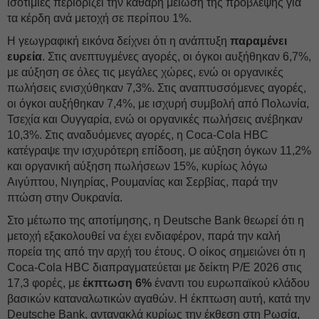
ισοτιμίες περιορίζει την καθαρή μείωση της πρόβλεψης για
τα κέρδη ανά μετοχή σε περίπου 1%.
Η γεωγραφική εικόνα δείχνει ότι η ανάπτυξη
παραμένει
ευρεία
. Στις ανεπτυγμένες αγορές, οι όγκοι αυξήθηκαν 6,7%,
με αύξηση σε όλες τις μεγάλες χώρες, ενώ οι οργανικές
πωλήσεις ενισχύθηκαν 7,3%. Στις αναπτυσσόμενες αγορές,
οι όγκοι αυξήθηκαν 7,4%, με ισχυρή συμβολή από Πολωνία,
Τσεχία και Ουγγαρία, ενώ οι οργανικές πωλήσεις ανέβηκαν
10,3%. Στις αναδυόμενες αγορές, η Coca-Cola HBC
κατέγραψε την ισχυρότερη επίδοση, με αύξηση όγκων 11,2%
και οργανική αύξηση πωλήσεων 15%, κυρίως λόγω
Αιγύπτου, Νιγηρίας, Ρουμανίας και Σερβίας, παρά την
πτώση στην Ουκρανία.
Στο μέτωπο της αποτίμησης, η Deutsche Bank θεωρεί ότι η
μετοχή εξακολουθεί να έχει ενδιαφέρον, παρά την καλή
πορεία της από την αρχή του έτους. Ο οίκος σημειώνει ότι η
Coca-Cola HBC διαπραγματεύεται με δείκτη P/E 2026 στις
17,3 φορές, με
έκπτωση 6%
έναντι του ευρωπαϊκού κλάδου
βασικών καταναλωτικών αγαθών. Η έκπτωση αυτή, κατά την
Deutsche Bank, αντανακλά κυρίως την έκθεση στη Ρωσία,