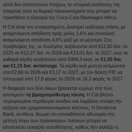
αλλά δεν αποτυπώνει πλήρως το ιστορικό εκτέλεσης της
εταιρείας ούτε τα δομικά πλεονεκτήματα που μπορεί να
προσθέσει η εξαγορά της Coca-Cola Beverages Africa.
Η Citi είναι πιο συγκρατημένη. Διατηρεί ουδέτερη στάση, με
αναμενόμενη απόδοση τιμής μόλις 1,6% και συνολική
αναμενόμενη απόδοση 4,6% μαζί με το μέρισμα. Στις
προβλέψεις της, οι πωλήσεις αυξάνονται από €11,60 δισ. το
2025 σε €12,27 δισ. το 2026 και €13,01 δισ. το 2027, ενώ τα
καθαρά κέρδη ανεβαίνουν από €989,3 εκατ. σε
€1,05 δισ.
και €1,15 δισ. αντίστοιχα.
Τα κέρδη ανά μετοχή εκτιμώνται
στα €2,88 το 2026 και €3,17 το 2027, με τον δείκτη P/E να
υποχωρεί από 17,8 φορές το 2026 σε 16,2 φορές το 2027.
Η διαφορά των δύο οίκων βρίσκεται κυρίως στο πώς
αποτιμούν
τη βραχυπρόθεσμη πίεση.
Η Citi βλέπει
περιορισμένο περιθώριο ανόδου και λαμβάνει υπόψη την
αύξηση του χρηματοοικονομικού κόστους. Η Deutsche
Bank, αντίθετα, θεωρεί ότι οποιαδήποτε αδυναμία στη
μετοχή λόγω των πρόσκαιρων πιέσεων μπορεί να
αποτελέσει ευκαιρία τοποθέτησης, καθώς δεν αλλάζει η