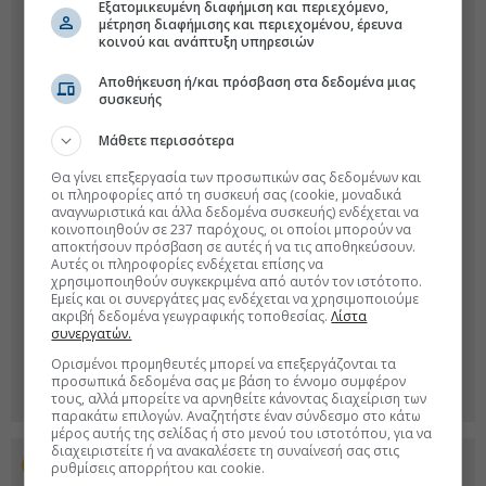
Εξατομικευμένη διαφήμιση και περιεχόμενο,
μέτρηση διαφήμισης και περιεχομένου, έρευνα
κοινού και ανάπτυξη υπηρεσιών
Αποθήκευση ή/και πρόσβαση στα δεδομένα μιας
συσκευής
Μάθετε περισσότερα
Θα γίνει επεξεργασία των προσωπικών σας δεδομένων και
οι πληροφορίες από τη συσκευή σας (cookie, μοναδικά
αναγνωριστικά και άλλα δεδομένα συσκευής) ενδέχεται να
κοινοποιηθούν σε 237 παρόχους, οι οποίοι μπορούν να
αποκτήσουν πρόσβαση σε αυτές ή να τις αποθηκεύσουν.
Αυτές οι πληροφορίες ενδέχεται επίσης να
χρησιμοποιηθούν συγκεκριμένα από αυτόν τον ιστότοπο.
Εμείς και οι συνεργάτες μας ενδέχεται να χρησιμοποιούμε
ακριβή δεδομένα γεωγραφικής τοποθεσίας.
Λίστα
συνεργατών.
Ορισμένοι προμηθευτές μπορεί να επεξεργάζονται τα
προσωπικά δεδομένα σας με βάση το έννομο συμφέρον
τους, αλλά μπορείτε να αρνηθείτε κάνοντας διαχείριση των
παρακάτω επιλογών. Αναζητήστε έναν σύνδεσμο στο κάτω
μέρος αυτής της σελίδας ή στο μενού του ιστοτόπου, για να
διαχειριστείτε ή να ανακαλέσετε τη συναίνεσή σας στις
Προσθέστε το euro2day.gr στο Discover
ρυθμίσεις απορρήτου και cookie.