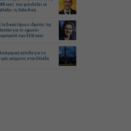
388 εκατ. που φιλοδοξεί να
αλλάξει τη Χαλκιδική
Στα δικαστήρια ο ιδρυτής της
Revolut για το «χρυσό»
superyacht των €350 εκατ.
Βουλγαρική ασπίδα για τις
τιμές ρεύματος στην Ελλάδα