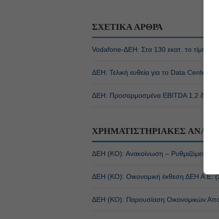
ΣΧΕΤΙΚΑ ΑΡΘΡΑ
Vodafone-ΔΕΗ: Στα 130 εκατ. το τίμημα γι
ΔΕΗ: Τελική ευθεία για το Data Center, τ
ΔΕΗ: Προσαρμοσμένα EBITDA 1,2 δισ. ε
ΧΡΗΜΑΤΙΣΤΗΡΙΑΚΕΣ ΑΝΑΚΟ
ΔΕΗ (ΚΟ): Ανακοίνωση – Ρυθμιζόμενη π
ΔΕΗ (ΚΟ): Οικονομική έκθεση ΔΕΗ Α.Ε. (
ΔΕΗ (ΚΟ): Παρουσίαση Οικονομικών Απο