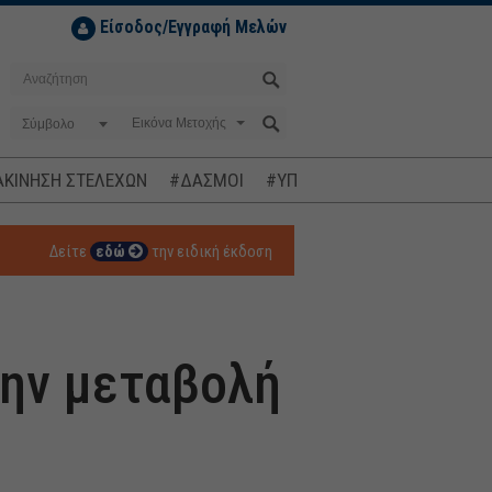
Είσοδος/Εγγραφή Μελών
Σύμβολο
ΚΙΝΗΣΗ ΣΤΕΛΕΧΩΝ
#ΔΑΣΜΟΙ
#ΥΠΟΚΛΟΠΕΣ
#ΠΛΗΘΩΡΙΣΜ
Δείτε
εδώ
την ειδική έκδοση
την μεταβολή