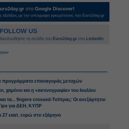
uro2day.gr
στο
Google Discover!
 εξελίξεις με την υπογραφη εγκυρότητας του Euro2day.gr
FOLLOW US
Ακολουθήστε τη σελίδα του
Euro2day.gr
στο
Linkedin
θηνών
στα προγράμματα επαναγοράς μετοχών
, χαμένοι και η «ακτινογραφία» του Ιουλίου
αι τα... fingers crossed-Τσίπρας: Οι ανεξάρτητοι
Tips για ΔΕΗ, ΚΥΠΡ
 27 εκατ. ευρώ στο εξάμηνο