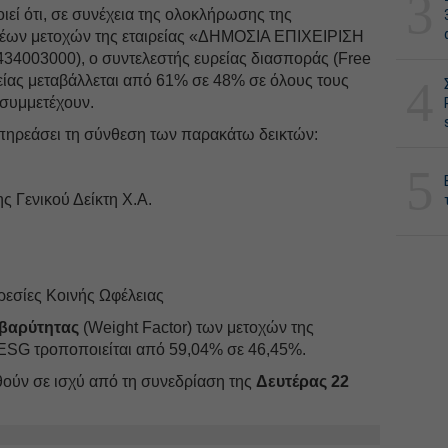
3
εί ότι, σε συνέχεια της ολοκλήρωσης της
έων μετοχών της εταιρείας «ΔΗΜΟΣΙΑ ΕΠΙΧΕΙΡΙΣΗ
003000), o συντελεστής ευρείας διασποράς (Free
ρείας μεταβάλλεται από 61% σε 48% σε όλους τους
4
 συμμετέχουν.
επηρεάσει τη σύνθεση των παρακάτω δεικτών:
5
ς Γενικού Δείκτη Χ.Α.
ρεσίες Κοινής Ωφέλειας
 βαρύτητας
(Weight Factor) των μετοχών της
 ESG τροποποιείται από 59,04% σε 46,45%.
θούν σε ισχύ από τη συνεδρίαση της
Δευτέρας 22