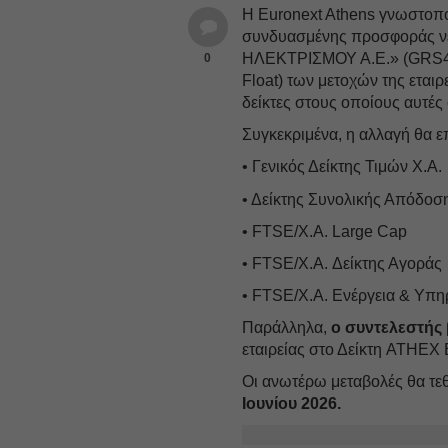
Η Euronext Athens γνωστοποι
συνδυασμένης προσφοράς ν
ΗΛΕΚΤΡΙΣΜΟΥ Α.Ε.» (GRS434
0
Float) των μετοχών της εται
δείκτες στους οποίους αυτές
Συγκεκριμένα, η αλλαγή θα 
• Γενικός Δείκτης Τιμών Χ.Α.
• Δείκτης Συνολικής Απόδοση
• FTSE/Χ.Α. Large Cap
• FTSE/X.A. Δείκτης Αγοράς
• FTSE/X.A. Ενέργεια & Υπη
Παράλληλα,
ο συντελεστής
εταιρείας στο Δείκτη ATHEX
Οι ανωτέρω μεταβολές θα τε
Ιουνίου 2026.