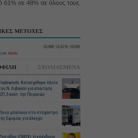
πό 61% σε 48% σε όλους τους
ΙΚΕΣ ΜΕΤΟΧΕΣ
21,900
+1,11 %
+0,240
 σε:
Alerts
ΦΙΛΗ
ΣΧΟΛΙΑΣΜΕΝΑ
Tradewinds: Κατασχέθηκε πλοίο
του Ν. Λιβανού για απαίτηση
$21,5 εκατ. της Πειραιώς
Ποιοι μπαίνουν στο στόχαστρο
της Εφορίας για έλεγχο
Ζησιάδης (ONYX): Η επένδυση