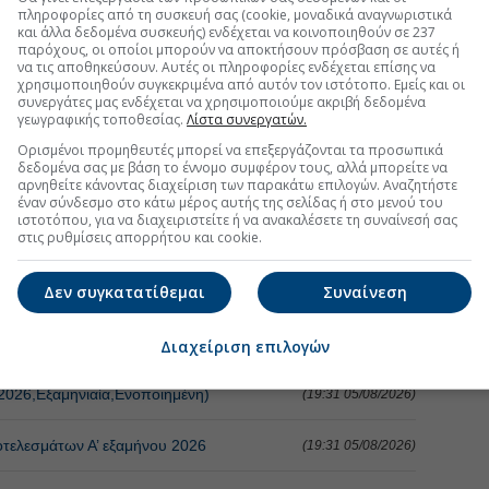
πληροφορίες από τη συσκευή σας (cookie, μοναδικά αναγνωριστικά
και άλλα δεδομένα συσκευής) ενδέχεται να κοινοποιηθούν σε 237
παρόχους, οι οποίοι μπορούν να αποκτήσουν πρόσβαση σε αυτές ή
τη Μετοχή
Περισσότερα για
να τις αποθηκεύσουν. Αυτές οι πληροφορίες ενδέχεται επίσης να
χρησιμοποιηθούν συγκεκριμένα από αυτόν τον ιστότοπο. Εμείς και οι
συνεργάτες μας ενδέχεται να χρησιμοποιούμε ακριβή δεδομένα
α την κοινή εταιρεία οπτικών ινών
(08:05 06/08/2026)
γεωγραφικής τοποθεσίας.
Λίστα συνεργατών.
Ορισμένοι προμηθευτές μπορεί να επεξεργάζονται τα προσωπικά
ο σενάριο για 1 GW
(07:32 06/08/2026)
δεδομένα σας με βάση το έννομο συμφέρον τους, αλλά μπορείτε να
αρνηθείτε κάνοντας διαχείριση των παρακάτω επιλογών. Αναζητήστε
έναν σύνδεσμο στο κάτω μέρος αυτής της σελίδας ή στο μενού του
υρώ στο εξάμηνο
(17:38 05/08/2026)
ιστοτόπου, για να διαχειριστείτε ή να ανακαλέσετε τη συναίνεσή σας
στις ρυθμίσεις απορρήτου και cookie.
τη Μετοχή
Περισσότερα για
ΙΝΩΣΕΙΣ
Δεν συγκατατίθεμαι
Συναίνεση
ληροφορία
(10:13 06/08/2026)
Διαχείριση επιλογών
2026,Εξαμηνιαία,Ενοποιημένη)
(19:31 05/08/2026)
τελεσμάτων Α’ εξαμήνου 2026
(19:31 05/08/2026)