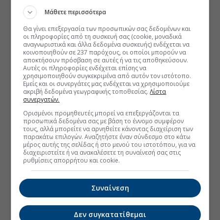
Μάθετε περισσότερα
Θα γίνει επεξεργασία των προσωπικών σας δεδομένων και
οι πληροφορίες από τη συσκευή σας (cookie, μοναδικά
αναγνωριστικά και άλλα δεδομένα συσκευής) ενδέχεται να
κοινοποιηθούν σε 237 παρόχους, οι οποίοι μπορούν να
αποκτήσουν πρόσβαση σε αυτές ή να τις αποθηκεύσουν.
Αυτές οι πληροφορίες ενδέχεται επίσης να
χρησιμοποιηθούν συγκεκριμένα από αυτόν τον ιστότοπο.
Εμείς και οι συνεργάτες μας ενδέχεται να χρησιμοποιούμε
ακριβή δεδομένα γεωγραφικής τοποθεσίας.
Λίστα
συνεργατών.
Ορισμένοι προμηθευτές μπορεί να επεξεργάζονται τα
προσωπικά δεδομένα σας με βάση το έννομο συμφέρον
τους, αλλά μπορείτε να αρνηθείτε κάνοντας διαχείριση των
παρακάτω επιλογών. Αναζητήστε έναν σύνδεσμο στο κάτω
μέρος αυτής της σελίδας ή στο μενού του ιστοτόπου, για να
διαχειριστείτε ή να ανακαλέσετε τη συναίνεσή σας στις
ρυθμίσεις απορρήτου και cookie.
Συναίνεση
Δεν συγκατατίθεμαι