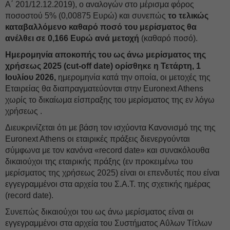
Α΄ 201/12.12.2019), ο αναλογών στο μέρισμα φόρος
ποσοστού 5% (0,00875 Ευρώ) και συνεπώς
το τελικώς
καταβαλλόμενο καθαρό ποσό του μερίσματος θα
ανέλθει σε 0,166 Ευρώ ανά μετοχή
(καθαρό ποσό).
Ημερομηνία αποκοπής του ως άνω μερίσματος της
χρήσεως 2025 (cut-off date) ορίσθηκε η Τετάρτη, 1
Ιουλίου 2026,
ημερομηνία κατά την οποία, οι μετοχές της
Εταιρείας θα διαπραγματεύονται στην Euronext Athens
χωρίς το δικαίωμα είσπραξης του μερίσματος της εν λόγω
χρήσεως .
Διευκρινίζεται ότι με βάση τον ισχύοντα Κανονισμό της της
Euronext Athens οι εταιρικές πράξεις διενεργούνται
σύμφωνα με τον κανόνα «record date» και συνακόλουθα
δικαιούχοι της εταιρικής πράξης (εν προκειμένω του
μερίσματος της χρήσεως 2025) είναι οι επενδυτές που είναι
εγγεγραμμένοι στα αρχεία του Σ.Α.Τ. της σχετικής ημέρας
(record date).
Συνεπώς δικαιούχοι του ως άνω μερίσματος είναι οι
εγγεγραμμένοι στα αρχεία του Συστήματος Αΰλων Τίτλων