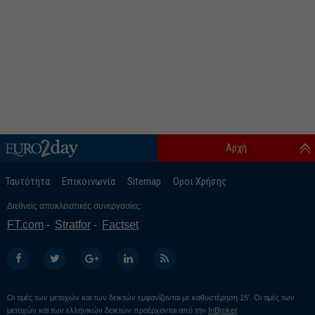
Αρχή
Ταυτότητα
Επικοινωνία
Sitemap
Οροι Χρήσης
Διεθνείς αποκλειστικές συνεργασίες:
FT.com
Stratfor
Factset
Οι τιμές των μετοχών και των δεικτών εμφανίζονται με καθυστέρηση 15’. Οι τιμές των
μετοχών και των ελληνικών δεικτών προέρχονται από την
InBroker