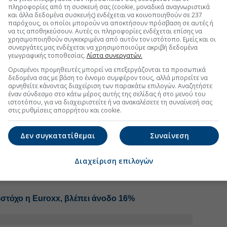
πληροφορίες από τη συσκευή σας (cookie, μοναδικά αναγνωριστικά
και άλλα δεδομένα συσκευής) ενδέχεται να κοινοποιηθούν σε 237
FOLLOW US
παρόχους, οι οποίοι μπορούν να αποκτήσουν πρόσβαση σε αυτές ή
να τις αποθηκεύσουν. Αυτές οι πληροφορίες ενδέχεται επίσης να
Ακολουθήστε τη σελίδα του
Euro2day.gr
στο
Linkedin
χρησιμοποιηθούν συγκεκριμένα από αυτόν τον ιστότοπο. Εμείς και οι
συνεργάτες μας ενδέχεται να χρησιμοποιούμε ακριβή δεδομένα
γεωγραφικής τοποθεσίας.
Λίστα συνεργατών.
Ορισμένοι προμηθευτές μπορεί να επεξεργάζονται τα προσωπικά
ή στόχος μετοχής
#Morgan Stanley
δεδομένα σας με βάση το έννομο συμφέρον τους, αλλά μπορείτε να
αρνηθείτε κάνοντας διαχείριση των παρακάτω επιλογών. Αναζητήστε
έναν σύνδεσμο στο κάτω μέρος αυτής της σελίδας ή στο μενού του
ιστοτόπου, για να διαχειριστείτε ή να ανακαλέσετε τη συναίνεσή σας
στις ρυθμίσεις απορρήτου και cookie.
ήμα στα step-up δάνεια η Eurobank
Δεν συγκατατίθεμαι
Συναίνεση
ική επέκταση θωρακίζουν τις ελληνικές
Διαχείριση επιλογών
ιστοσύνης στις τράπεζες, πού ποντάρει για το
-στόχο η Euroxx, βλέπει άνοδο 16%