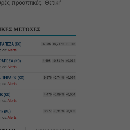
υρές προοπτικές. Θετική
ΙΚΕΣ ΜΕΤΟΧΕΣ
ΤΡΑΠΕΖΑ (KO)
16,285
+0,71 %
+0,115
 σε:
Alerts
ΡΑΠΕΖΑ (ΚΟ)
4,498
+0,31 %
+0,014
 σε:
Alerts
ΠΕΙΡΑΙΩΣ (ΚΟ)
9,976
-0,74 %
-0,074
 σε:
Alerts
K (ΚΟ)
4,476
-0,09 %
-0,004
 σε:
Alerts
nk (ΚΟ)
0,977
-0,31 %
-0,003
 σε:
Alerts