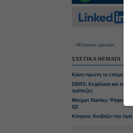
#Ελληνικές τράπεζες
#Τιμ
ΣΧΕΤΙΚΑ ΘΕΜΑΤΑ
Κάνει πρώτη το επόμενο β
DBRS: Κεφάλαια και πιστωτ
τράπεζες
Morgan Stanley: Ψήφος εμπ
Q2
Κύπρου: Ανεβάζει την τιμή