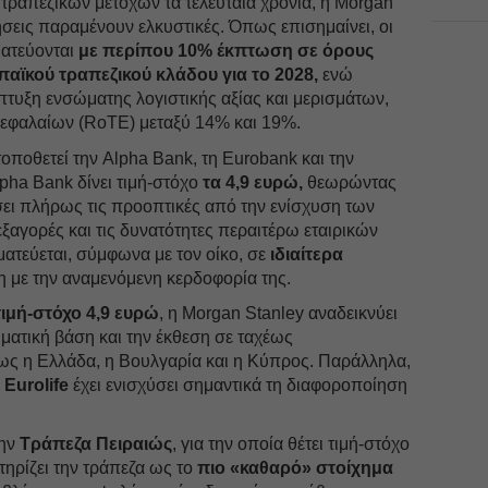
τραπεζικών μετοχών τα τελευταία χρόνια, η Morgan
μήσεις παραμένουν ελκυστικές. Όπως επισημαίνει, οι
ματεύονται
με περίπου 10% έκπτωση σε όρους
παϊκού τραπεζικού κλάδου για το 2028,
ενώ
υξη ενσώματης λογιστικής αξίας και μερισμάτων,
κεφαλαίων (RoTE) μεταξύ 14% και 19%.
τοποθετεί την Alpha Βank, τη Eurobank και την
lpha Bank δίνει τιμή-στόχο
τα 4,9 ευρώ,
θεωρώντας
ήσει πλήρως τις προοπτικές από την ενίσχυση των
ξαγορές και τις δυνατότητες περαιτέρω εταιρικών
ατεύεται, σύμφωνα με τον οίκο, σε
ιδιαίτερα
 με την αναμενόμενη κερδοφορία της.
τιμή-στόχο 4,9 ευρώ
, η Morgan Stanley αναδεικνύει
ματική βάση και την έκθεση σε ταχέως
ς η Ελλάδα, η Βουλγαρία και η Κύπρος. Παράλληλα,
Eurolife
έχει ενισχύσει σημαντικά τη διαφοροποίηση
την
Τράπεζα Πειραιώς
, για την οποία θέτει τιμή-στόχο
ηρίζει την τράπεζα ως το
πιο «καθαρό» στοίχημα