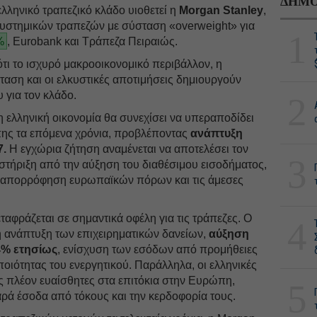
ΔΗΜΟ
ελληνικό τραπεζικό κλάδο υιοθετεί η
Morgan Stanley
,
συστημικών τραπεζών με σύσταση «overweight» για
1
%
, Eurobank και Τράπεζα Πειραιώς.
ότι το ισχυρό μακροοικονομικό περιβάλλον, η
ταση και οι ελκυστικές αποτιμήσεις δημιουργούν
 για τον κλάδο.
2
η ελληνική οικονομία θα συνεχίσει να υπεραποδίδει
ης τα επόμενα χρόνια, προβλέποντας
ανάπτυξη
7.
Η εγχώρια ζήτηση αναμένεται να αποτελέσει τον
3
στήριξη από την αύξηση του διαθέσιμου εισοδήματος,
ην απορρόφηση ευρωπαϊκών πόρων και τις άμεσες
ταφράζεται σε σημαντικά οφέλη για τις τράπεζες. Ο
4
η ανάπτυξη των επιχειρηματικών δανείων,
αύξηση
4% ετησίως
, ενίσχυση των εσόδων από προμήθειες
ποιότητας του ενεργητικού. Παράλληλα, οι ελληνικές
ς πλέον ευαίσθητες στα επιτόκια στην Ευρώπη,
5
αρά έσοδα από τόκους και την κερδοφορία τους.