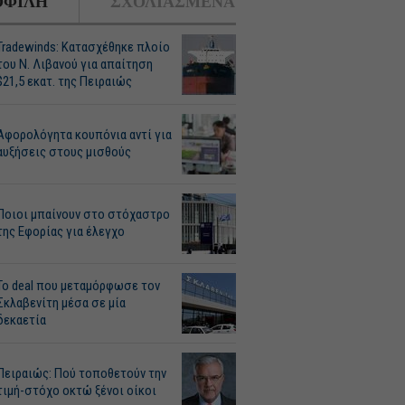
ΦΙΛΗ
ΣΧΟΛΙΑΣΜΕΝΑ
Tradewinds: Κατασχέθηκε πλοίο
του Ν. Λιβανού για απαίτηση
$21,5 εκατ. της Πειραιώς
Αφορολόγητα κουπόνια αντί για
αυξήσεις στους μισθούς
Ποιοι μπαίνουν στο στόχαστρο
της Εφορίας για έλεγχο
Το deal που μεταμόρφωσε τον
Σκλαβενίτη μέσα σε μία
δεκαετία
Πειραιώς: Πού τοποθετούν την
τιμή-στόχο οκτώ ξένοι οίκοι