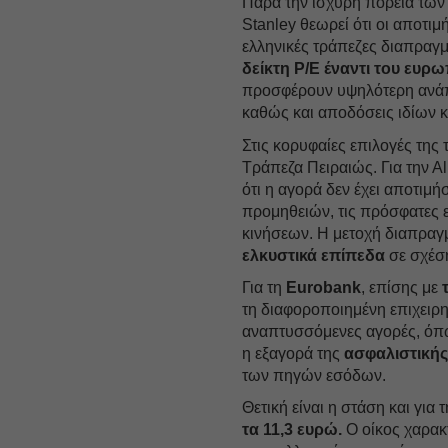
Παρά την ισχυρή πορεία των 
Stanley θεωρεί ότι οι αποτι
ελληνικές τράπεζες διαπραγ
δείκτη P/E έναντι του ευρω
προσφέρουν υψηλότερη ανάπτ
καθώς και αποδόσεις ιδίων 
Στις κορυφαίες επιλογές της 
Τράπεζα Πειραιώς. Για την Α
ότι η αγορά δεν έχει αποτιμ
προμηθειών, τις πρόσφατες ε
κινήσεων. Η μετοχή διαπραγμ
ελκυστικά επίπεδα
σε σχέση
Για τη
Eurobank
, επίσης με
τη διαφοροποιημένη επιχειρη
αναπτυσσόμενες αγορές, όπω
η εξαγορά της
ασφαλιστικής 
των πηγών εσόδων.
Θετική είναι η στάση και για 
τα 11,3 ευρώ.
Ο οίκος χαρακτ