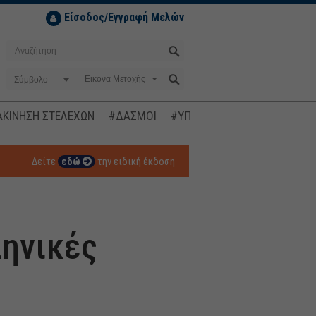
Είσοδος/Εγγραφή Μελών
Σύμβολο
ΚΙΝΗΣΗ ΣΤΕΛΕΧΩΝ
#ΔΑΣΜΟΙ
#ΥΠΟΚΛΟΠΕΣ
#ΠΛΗΘΩΡΙΣΜ
Δείτε
εδώ
την ειδική έκδοση
ληνικές