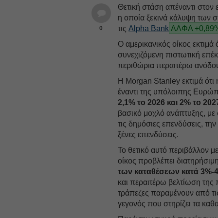
Θετική στάση απέναντι στον 
η οποία ξεκινά κάλυψη των 
τις
Alpha Bank
ΑΛΦΑ +0,89
0
Ο αμερικανικός οίκος εκτιμά 
συνεχιζόμενη πιστωτική επέκ
περιθώρια περαιτέρω ανόδου
Η Morgan Stanley εκτιμά ότι 
έναντι της υπόλοιπης Ευρώπ
2,1% το 2026 και 2% το 202
βασικό μοχλό ανάπτυξης, με 
τις δημόσιες επενδύσεις, τ
ξένες επενδύσεις.
Το θετικό αυτό περιβάλλον με
οίκος προβλέπει διατηρήσιμ
των καταθέσεων κατά 3%-
και περαιτέρω βελτίωση της 
τράπεζες παραμένουν από τι
γεγονός που στηρίζει τα καθ