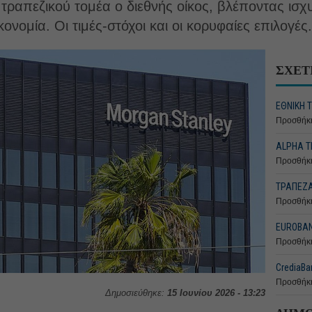
τραπεζικού τομέα ο διεθνής οίκος, βλέποντας ισχ
κονομία. Οι τιμές-στόχοι και οι κορυφαίες επιλογές.
ΣΧΕΤ
ΕΘΝΙΚΗ 
Προσθήκη
ALPHA Τ
Προσθήκη
ΤΡΑΠΕΖΑ 
Προσθήκη
EUROBAN
Προσθήκη
CrediaBa
Προσθήκη
Δημοσιεύθηκε:
15 Ιουνίου 2026 - 13:23