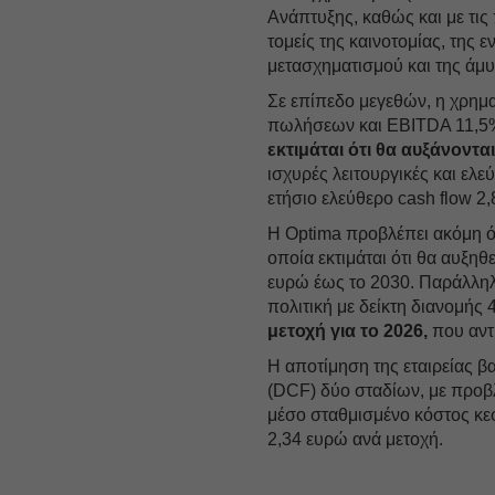
Ανάπτυξης, καθώς και με τι
τομείς της καινοτομίας, της 
μετασχηματισμού και της άμυ
Σε επίπεδο μεγεθών, η χρημ
πωλήσεων και EBITDA 11,5%
εκτιμάται ότι θα αυξάνοντα
ισχυρές λειτουργικές και ελε
ετήσιο ελεύθερο cash flow 2
Η Optima προβλέπει ακόμη ότ
οποία εκτιμάται ότι θα αυξηθ
ευρώ έως το 2030. Παράλληλα
πολιτική με δείκτη διανομή
μετοχή για το 2026,
που αντ
Η αποτίμηση της εταιρείας 
(DCF) δύο σταδίων, με προβλ
μέσο σταθμισμένο κόστος κε
2,34 ευρώ ανά μετοχή.