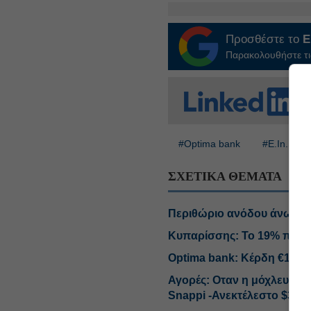
Προσθέστε το
E
Παρακολουθήστε τις
#Optima bank
#E.In.S.
ΣΧΕΤΙΚΑ ΘΕΜΑΤΑ
Περιθώριο ανόδου άνω του
Κυπαρίσσης: Το 19% πιστω
Optima bank: Κέρδη €104,3
Αγορές: Οταν η μόχλευση κ
Snappi -Ανεκτέλεστο $3 δισ