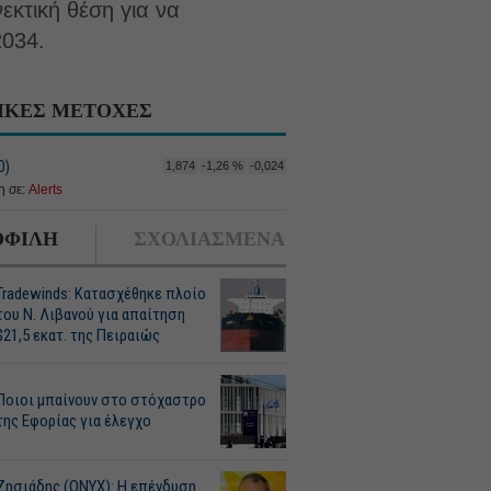
εκτική θέση για να
2034.
ΙΚΕΣ ΜΕΤΟΧΕΣ
Ο)
1,874
-1,26 %
-0,024
 σε:
Alerts
ΦΙΛΗ
ΣΧΟΛΙΑΣΜΕΝΑ
Tradewinds: Κατασχέθηκε πλοίο
του Ν. Λιβανού για απαίτηση
$21,5 εκατ. της Πειραιώς
Ποιοι μπαίνουν στο στόχαστρο
της Εφορίας για έλεγχο
Ζησιάδης (ONYX): Η επένδυση