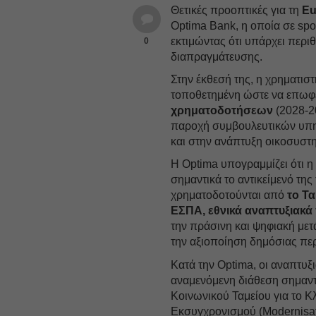
Θετικές προοπτικές για τη
Eu
Optima Bank, η οποία σε spo
εκτιμώντας ότι υπάρχει περι
0
διαπραγμάτευσης.
Στην έκθεσή της, η χρηματιστ
τοποθετημένη ώστε να επωφ
χρηματοδοτήσεων
(2028-20
παροχή συμβουλευτικών υπη
και στην ανάπτυξη οικοσυστ
Η Optima υπογραμμίζει ότι η 
σημαντικά το αντικείμενό της
χρηματοδοτούνται από
το Τα
ΕΣΠΑ, εθνικά αναπτυξιακ
την πράσινη και ψηφιακή μετά
την αξιοποίηση δημόσιας περ
Κατά την Optima, οι αναπτυξι
αναμενόμενη διάθεση σημα
Κοινωνικού Ταμείου για το Κλ
Εκσυγχρονισμού (Modernisat