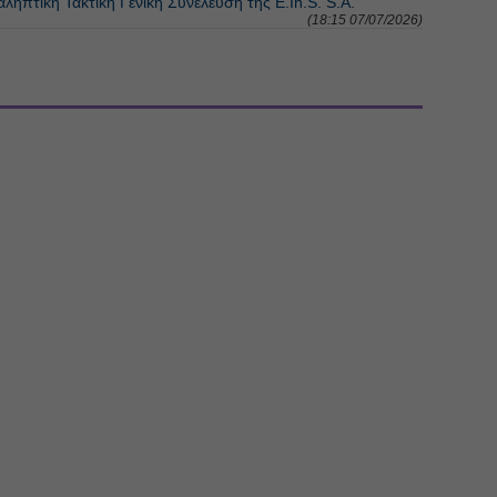
ηπτική Τακτική Γενική Συνέλευση της E.In.S. S.A.
(18:15 07/07/2026)