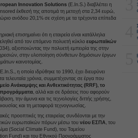
3
ropean Innovation Solutions
(E.In.S.) διαβλέπει η
nsored έκθεσή της αποτιμά τη μετοχή στα 2,34 ευρώ,
θώριο ανόδου 20,1% σε σχέση με τα τρέχοντα επίπεδα
4
ηριακή επισημαίνει ότι η εταιρεία είναι κατάλληλα
εληθεί από τον επόμενο πολυετή κύκλο
ευρωπαϊκών
34), αξιοποιώντας την πολυετή εμπειρία της στην
5
ρεσιών, στην υλοποίηση σύνθετων δημόσιων έργων
ημάτων καινοτομίας.
E.In.S., η οποία ιδρύθηκε το 1990, έχει διευρύνει
 τα τελευταία χρόνια, συμμετέχοντας σε έργα που
μείο Ανάκαμψης και Ανθεκτικότητας (RRF), το
ά προγράμματα
, αλλά και σε δράσεις που αφορούν
βαση, την άμυνα και τις τεχνολογίες διττής χρήσης,
ιουσίας και τη μεταφορά τεχνογνωσίας.
ακές προοπτικές της εταιρείας συνδέονται με την
ντικών ευρωπαϊκών πόρων μέσω του
νέου ΕΣΠΑ
, του
ίμα (Social Climate Fund), του Ταμείου
ion Fund) και του Εθνικού Προγράμματος