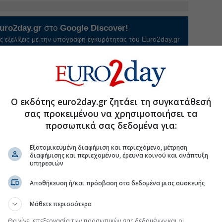
uro2day.gr
στο
Google Discover!
 εξελίξεις με την υπογραφη εγκυρότητας του Euro2day.gr
FOLLOW US
Ακολουθήστε τη σελίδα του
Euro2day.gr
στο
Linkedin
Ο εκδότης euro2day.gr ζητάει τη συγκατάθεσή
σας προκειμένου να χρησιμοποιήσει τα
προσωπικά σας δεδομένα για:
Εξατομικευμένη διαφήμιση και περιεχόμενο, μέτρηση
 40% στη Metlen εντοπίζει η Optima Bank
διαφήμισης και περιεχομένου, έρευνα κοινού και ανάπτυξη
υπηρεσιών
τικής επέκτασης στην Ελλάδα από την Optima
Αποθήκευση ή/και πρόσβαση στα δεδομένα μιας συσκευής
 εκατ. στο εξάμηνο, αναθεωρεί το guidance
άνει τη διόρθωση… κραχ -Η ΠΕΙΡ, τα NPE και η
Μάθετε περισσότερα
. για Β. Μαρινάκη
Θα γίνει επεξεργασία των προσωπικών σας δεδομένων και οι