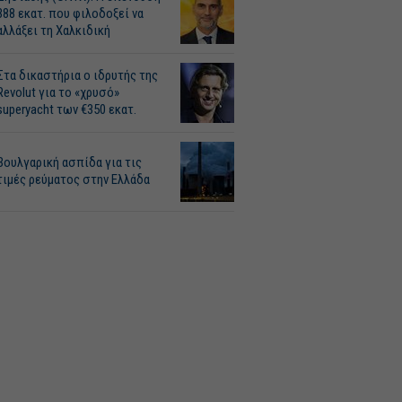
388 εκατ. που φιλοδοξεί να
αλλάξει τη Χαλκιδική
Στα δικαστήρια ο ιδρυτής της
Revolut για το «χρυσό»
superyacht των €350 εκατ.
Βουλγαρική ασπίδα για τις
τιμές ρεύματος στην Ελλάδα