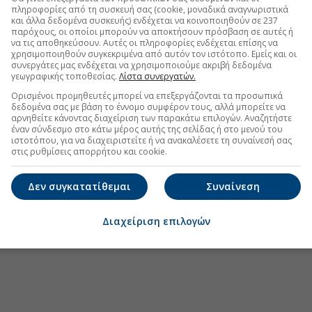
πληροφορίες από τη συσκευή σας (cookie, μοναδικά αναγνωριστικά
και άλλα δεδομένα συσκευής) ενδέχεται να κοινοποιηθούν σε 237
παρόχους, οι οποίοι μπορούν να αποκτήσουν πρόσβαση σε αυτές ή
να τις αποθηκεύσουν. Αυτές οι πληροφορίες ενδέχεται επίσης να
.gr στο Discover
χρησιμοποιηθούν συγκεκριμένα από αυτόν τον ιστότοπο. Εμείς και οι
συνεργάτες μας ενδέχεται να χρησιμοποιούμε ακριβή δεδομένα
γεωγραφικής τοποθεσίας.
Λίστα συνεργατών.
Ορισμένοι προμηθευτές μπορεί να επεξεργάζονται τα προσωπικά
δεδομένα σας με βάση το έννομο συμφέρον τους, αλλά μπορείτε να
αρνηθείτε κάνοντας διαχείριση των παρακάτω επιλογών. Αναζητήστε
έναν σύνδεσμο στο κάτω μέρος αυτής της σελίδας ή στο μενού του
ιστοτόπου, για να διαχειριστείτε ή να ανακαλέσετε τη συναίνεσή σας
στις ρυθμίσεις απορρήτου και cookie.
Δεν συγκατατίθεμαι
Συναίνεση
Διαχείριση επιλογών