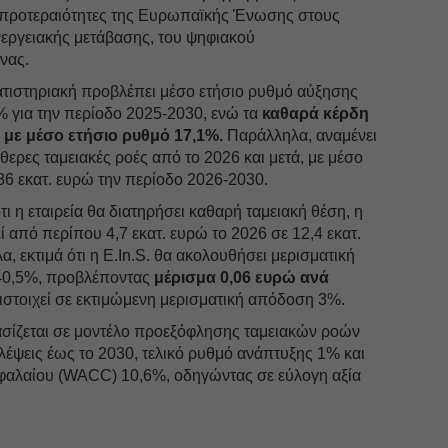
ς προτεραιότητες της Ευρωπαϊκής Ένωσης στους
ενεργειακής μετάβασης, του ψηφιακού
νας.
ατιστηριακή προβλέπει μέσο ετήσιο ρυθμό αύξησης
 για την περίοδο 2025-2030, ενώ τα
καθαρά κέρδη
ι με μέσο ετήσιο ρυθμό 17,1%.
Παράλληλα, αναμένει
ύθερες ταμειακές ροές από το 2026 και μετά, με μέσο
,86 εκατ. ευρώ την περίοδο 2026-2030.
ι η εταιρεία θα διατηρήσει καθαρή ταμειακή θέση, η
εί από περίπου 4,7 εκατ. ευρώ το 2026 σε 12,4 εκατ.
, εκτιμά ότι η E.In.S. θα ακολουθήσει μερισματική
ς 40,5%, προβλέποντας
μέρισμα 0,06 ευρώ ανά
ιστοιχεί σε εκτιμώμενη μερισματική απόδοση 3%.
βασίζεται σε μοντέλο προεξόφλησης ταμειακών ροών
έψεις έως το 2030, τελικό ρυθμό ανάπτυξης 1% και
φαλαίου (WACC) 10,6%, οδηγώντας σε εύλογη αξία