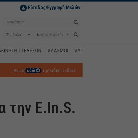
Είσοδος/Εγγραφή Μελών
Σύμβολο
ΚΙΝΗΣΗ ΣΤΕΛΕΧΩΝ
#ΔΑΣΜΟΙ
#ΥΠΟΚΛΟΠΕΣ
#ΠΛΗΘΩΡΙΣΜ
Δείτε
εδώ
την ειδική έκδοση
 την E.In.S.