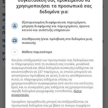
συγκατάθεσή σας προκειμένου να
ΣΧΕΤΙΚΑ ΘΕΜΑΤΑ
χρησιμοποιήσει τα προσωπικά σας
δεδομένα για:
Motor Oil και Metlen στην πρώτη γραμμή επενδύσεων
στον Αναπτυξιακό
Εξατομικευμένη διαφήμιση και περιεχόμενο,
μέτρηση διαφήμισης και περιεχομένου, έρευνα
Eurobank Equities: Μεταξύ €7,3-€8,8 η εύλογη αξία της
κοινού και ανάπτυξη υπηρεσιών
Πλαστικά Θράκης
Αποθήκευση ή/και πρόσβαση στα δεδομένα μιας
NBG Securities για Metlen: Ισχυρότερο το β' εξάμηνο, η
συσκευής
τιμή-στόχος
Μάθετε περισσότερα
Piraeus Securities: Στα 64,40 ευρώ η νέα τιμή-στόχος
για Metlen
Θα γίνει επεξεργασία των προσωπικών σας δεδομένων και
οι πληροφορίες από τη συσκευή σας (cookie, μοναδικά
αναγνωριστικά και άλλα δεδομένα συσκευής) ενδέχεται να
κοινοποιηθούν σε 237 παρόχους, οι οποίοι μπορούν να
αποκτήσουν πρόσβαση σε αυτές ή να τις αποθηκεύσουν.
Αυτές οι πληροφορίες ενδέχεται επίσης να
χρησιμοποιηθούν συγκεκριμένα από αυτόν τον ιστότοπο.
Εμείς και οι συνεργάτες μας ενδέχεται να χρησιμοποιούμε
ακριβή δεδομένα γεωγραφικής τοποθεσίας.
Λίστα
συνεργατών.
Ορισμένοι προμηθευτές μπορεί να επεξεργάζονται τα
προσωπικά δεδομένα σας με βάση το έννομο συμφέρον