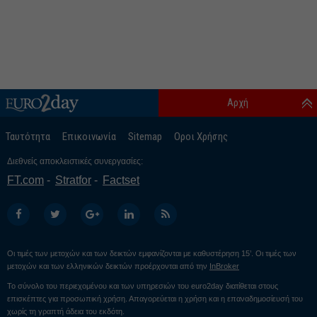
Αρχή
Ταυτότητα
Επικοινωνία
Sitemap
Οροι Χρήσης
Διεθνείς αποκλειστικές συνεργασίες:
FT.com
Stratfor
Factset
Οι τιμές των μετοχών και των δεικτών εμφανίζονται με καθυστέρηση 15’. Οι τιμές των
μετοχών και των ελληνικών δεικτών προέρχονται από την
InBroker
Το σύνολο του περιεχομένου και των υπηρεσιών του euro2day διατίθεται στους
επισκέπτες για προσωπική χρήση. Απαγορεύεται η χρήση και η επαναδημοσίευσή του
χωρίς τη γραπτή άδεια του εκδότη.