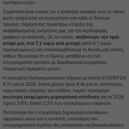
τεσσάρων ετών.
Σημαντικό είναι επίσης ότι η διοίκηση ανέφερε πως οι τάσεις
αυτές αναμένεται να συνεχιστούν και κατά το δεύτερο
τρίμηνο, παρέχοντας περαιτέρω στήριξη στις
αναβαθμισμένες εκτιμήσεις μας για την κερδοφορία,
γράφουν οι αναλυτές. Ως εκ τούτου,
αυξάνουμε την τιμή-
στόχο μας στα 7,1 ευρώ ανά μετοχή
(από 6,7 ευρώ
προηγουμένως) και επαναλαμβάνουμε τη θετική μας στάση,
καθώς θεωρούμε ότι ο Όμιλος μεταβαίνει σε ένα
επιχειρηματικό μοντέλο με διαρθρωτικά ισχυρότερη
παραγωγή ταμειακών ροών.
Η εισηγμένη διαπραγματεύεται σήμερα με δείκτη EV/EBITDA
4,7x για το 2026, έναντι μέσου όρου 8,4x για τις αντίστοιχες
ευρωπαϊκές εταιρείες του κλάδου, παρότι προσφέρει
ανώτερη εκτιμώμενη μερισματική απόδοση
για το 2026,
ύψους 5,6%, έναντι 2,2% των συγκρίσιμων εταιρειών.
Πιστεύουμε ότι η ισχυρότερη δημιουργία ελεύθερων
ταμειακών ροών και η συνεπής υλοποίηση του
επιχειρηματικού σχεδίου θα μπορούσαν να δικαιολογήσουν