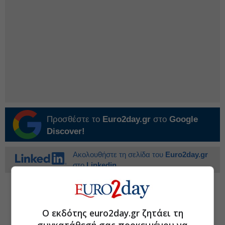
Προσθέστε το
Euro2day.gr
στο
Google
Discover!
Ακολουθήστε τη σελίδα του
Euro2day.gr
στο
Linkedin
#Ανάλυση ελληνικών μετοχών
#Τιμή στόχος μετοχής
#Πλαστικά Θράκης
Ο εκδότης euro2day.gr ζητάει τη