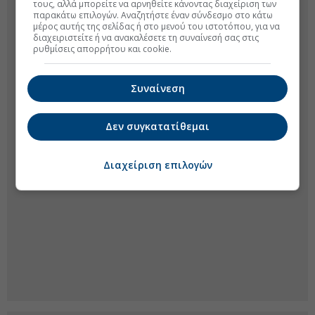
τους, αλλά μπορείτε να αρνηθείτε κάνοντας διαχείριση των
παρακάτω επιλογών. Αναζητήστε έναν σύνδεσμο στο κάτω
μέρος αυτής της σελίδας ή στο μενού του ιστοτόπου, για να
διαχειριστείτε ή να ανακαλέσετε τη συναίνεσή σας στις
ρυθμίσεις απορρήτου και cookie.
Συναίνεση
Δεν συγκατατίθεμαι
Διαχείριση επιλογών