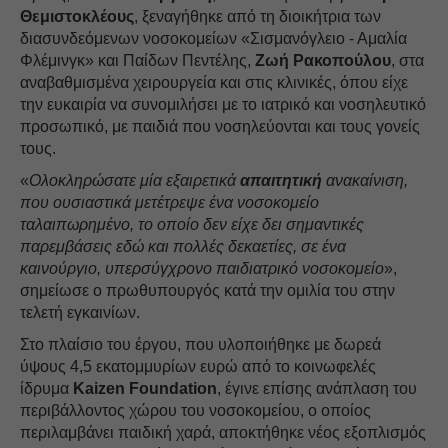
Θεμιστοκλέους
, ξεναγήθηκε από τη διοικήτρια των
διασυνδεόμενων νοσοκομείων «Σισμανόγλειο - Αμαλία
Φλέμινγκ» και Παίδων Πεντέλης,
Ζωή Ρακοπούλου
, στα
αναβαθμισμένα χειρουργεία και στις κλινικές, όπου είχε
την ευκαιρία να συνομιλήσει με το ιατρικό και νοσηλευτικό
προσωπικό, με παιδιά που νοσηλεύονται και τους γονείς
τους.
«
Ολοκληρώσατε μία εξαιρετικά
απαιτητική
ανακαίνιση,
που ουσιαστικά μετέτρεψε ένα νοσοκομείο
ταλαιπωρημένο, το οποίο δεν είχε δει σημαντικές
παρεμβάσεις εδώ και πολλές δεκαετίες, σε ένα
καινούργιο, υπερσύγχρονο παιδιατρικό νοσοκομείο
»,
σημείωσε ο πρωθυπουργός κατά την ομιλία του στην
τελετή εγκαινίων.
Στο πλαίσιο του έργου, που υλοποιήθηκε με δωρεά
ύψους 4,5 εκατομμυρίων ευρώ από το κοινωφελές
ίδρυμα
Kaizen Foundation
, έγινε επίσης ανάπλαση του
περιβάλλοντος χώρου του νοσοκομείου, ο οποίος
περιλαμβάνει παιδική χαρά, αποκτήθηκε νέος εξοπλισμός