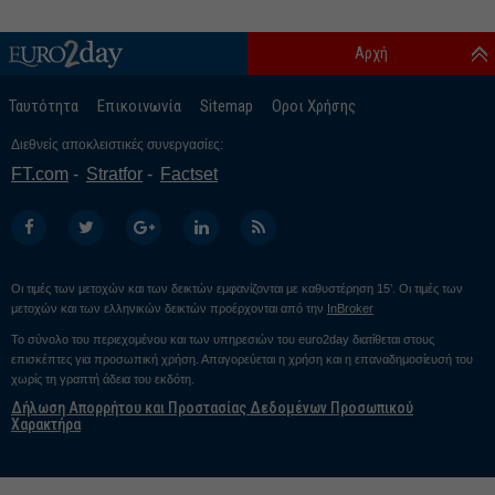
Αρχή
Ταυτότητα
Επικοινωνία
Sitemap
Οροι Χρήσης
Διεθνείς αποκλειστικές συνεργασίες:
FT.com
Stratfor
Factset
Οι τιμές των μετοχών και των δεικτών εμφανίζονται με καθυστέρηση 15’. Οι τιμές των
μετοχών και των ελληνικών δεικτών προέρχονται από την
InBroker
Το σύνολο του περιεχομένου και των υπηρεσιών του euro2day διατίθεται στους
επισκέπτες για προσωπική χρήση. Απαγορεύεται η χρήση και η επαναδημοσίευσή του
χωρίς τη γραπτή άδεια του εκδότη.
Δήλωση Απορρήτου και Προστασίας Δεδομένων Προσωπικού
Χαρακτήρα