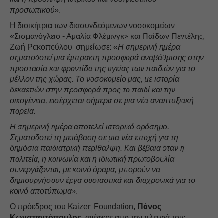
προσωπικού
».
Η διοικήτρια των διασυνδεόμενων νοσοκομείων
«Σισμανόγλειο - Αμαλία Φλέμινγκ» και Παίδων Πεντέλης,
Ζωή Ρακοπούλου, σημείωσε: «
Η σημερινή ημέρα
σηματοδοτεί μια έμπρακτη προσφορά αναβάθμισης στην
προστασία και φροντίδα της υγείας των παιδιών για το
μέλλον της χώρας. Το νοσοκομείο μας, με ιστορία
δεκαετιών στην προσφορά προς το παιδί και την
οικογένεια, εισέρχεται σήμερα σε μια νέα αναπτυξιακή
πορεία.
Η σημερινή ημέρα αποτελεί ιστορικό ορόσημο.
Σηματοδοτεί τη μετάβαση σε μια νέα εποχή για τη
δημόσια παιδιατρική περίθαλψη. Και βέβαια όταν η
πολιτεία, η κοινωνία και η ιδιωτική πρωτοβουλία
συνεργάζονται, με κοινό όραμα, μπορούν να
δημιουργήσουν έργα ουσιαστικά και διαχρονικά για το
κοινό αποτύπωμα
».
Ο πρόεδρος του Kaizen Foundation,
Πάνος
Κωνσταντόπουλος
, ανέφερε από την πλευρά του: