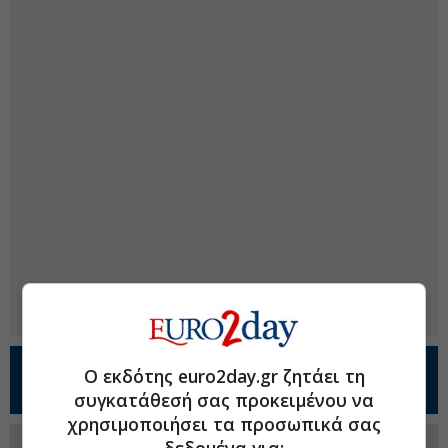
Προσθέστε το
Euro2day.gr
στο
Google
Ο εκδότης euro2day.gr ζητάει τη
Discover!
συγκατάθεσή σας προκειμένου να
χρησιμοποιήσει τα προσωπικά σας
Ακολουθήστε τη σελίδα του
Euro2day.gr
δεδομένα για: