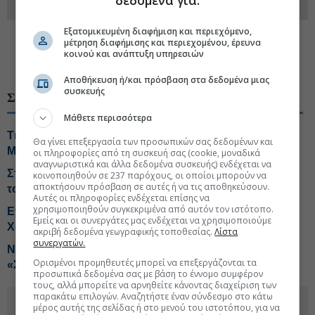
στο
Linkedin
Εξατομικευμένη διαφήμιση και περιεχόμενο,
#Αδωνις Γεωργιάδης
#Κυριάκος Μητσοτάκης
μέτρηση διαφήμισης και περιεχομένου, έρευνα
κοινού και ανάπτυξη υπηρεσιών
#ΕΣΥ, Εθνικό Σύστημα Υγείας
Αποθήκευση ή/και πρόσβαση στα δεδομένα μιας
συσκευής
ΣΧΕΤΙΚΑ ΘΕΜΑΤΑ
Μάθετε περισσότερα
Τι «κρατά» η βιομηχανία από τη συνάντηση με
Θα γίνει επεξεργασία των προσωπικών σας δεδομένων και
Μητσοτάκη
οι πληροφορίες από τη συσκευή σας (cookie, μοναδικά
αναγνωριστικά και άλλα δεδομένα συσκευής) ενδέχεται να
Στην παρουσίαση της νέας εφαρμογής MYAGRO για
κοινοποιηθούν σε 237 παρόχους, οι οποίοι μπορούν να
αποκτήσουν πρόσβαση σε αυτές ή να τις αποθηκεύσουν.
τους αγρότες ο Κυριάκος Μητσοτάκης
Αυτές οι πληροφορίες ενδέχεται επίσης να
χρησιμοποιηθούν συγκεκριμένα από αυτόν τον ιστότοπο.
Επίτιμος δημότης Σπετσών ο Sir Στέλιος
Εμείς και οι συνεργάτες μας ενδέχεται να χρησιμοποιούμε
Χατζηιωάννου
ακριβή δεδομένα γεωγραφικής τοποθεσίας.
Λίστα
συνεργατών.
Νέα επίθεση από ΠΑΣΟΚ σε Αδ. Γεωργιάδη για τα
Ορισμένοι προμηθευτές μπορεί να επεξεργάζονται τα
«Σπιτάκια Ανακύκλωσης»
προσωπικά δεδομένα σας με βάση το έννομο συμφέρον
τους, αλλά μπορείτε να αρνηθείτε κάνοντας διαχείριση των
παρακάτω επιλογών. Αναζητήστε έναν σύνδεσμο στο κάτω
μέρος αυτής της σελίδας ή στο μενού του ιστοτόπου, για να