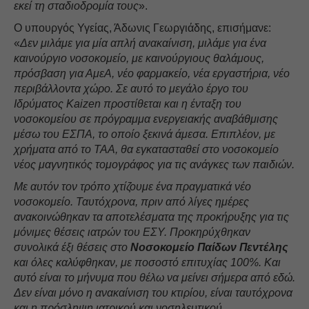
εκεί τη σταδιοδρομία τους
».
Ο υπουργός Υγείας, Άδωνις Γεωργιάδης, επισήμανε:
«
Δεν μιλάμε για μία απλή ανακαίνιση, μιλάμε για ένα
καινούργιο νοσοκομείο, με καινούργιους θαλάμους,
πρόσβαση για ΑμεΑ, νέο φαρμακείο, νέα εργαστήρια, νέο
περιβάλλοντα χώρο. Σε αυτό το μεγάλο έργο του
Ιδρύματος Kaizen προστίθεται και η ένταξη του
νοσοκομείου σε πρόγραμμα ενεργειακής αναβάθμισης
μέσω του ΕΣΠΑ, το οποίο ξεκινά άμεσα. Επιπλέον, με
χρήματα από το ΤΑΑ, θα εγκατασταθεί στο νοσοκομείο
νέος μαγνητικός τομογράφος για τις ανάγκες των παιδιών.
Με αυτόν τον τρόπο χτίζουμε ένα πραγματικά νέο
νοσοκομείο. Ταυτόχρονα, πριν από λίγες ημέρες
ανακοινώθηκαν τα αποτελέσματα της προκήρυξης για τις
μόνιμες θέσεις ιατρών του ΕΣΥ. Προκηρύχθηκαν
συνολικά έξι θέσεις στο
Νοσοκομείο Παίδων Πεντέλης
και όλες καλύφθηκαν, με ποσοστό επιτυχίας 100%. Και
αυτό είναι το μήνυμα που θέλω να μείνει σήμερα από εδώ.
Δεν είναι μόνο η ανακαίνιση του κτιρίου, είναι ταυτόχρονα
και η πρόσληψη ιατρικού και νοσηλευτικού