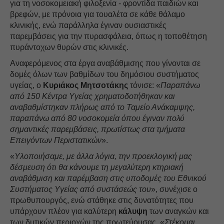
για τη νοσοκομειακή φιλοξενία - φροντίδα παιδιών και
βρεφών, με πρόνοια για τουαλέτα σε κάθε θάλαμο
κλινικής, ενώ παράλληλα έγιναν ουσιαστικές
παρεμβάσεις για την πυρασφάλεια, όπως η τοποθέτηση
πυράντοχων θυρών στις κλινικές.
Αναφερόμενος στα έργα αναβάθμισης που γίνονται σε
δομές όλων των βαθμίδων του δημόσιου συστήματος
υγείας, ο
Κυριάκος Μητσοτάκης
τόνισε: «
Παραπάνω
από 150 Κέντρα Υγείας χρηματοδοτήθηκαν και
αναβαθμίστηκαν πλήρως από το Ταμείο Ανάκαμψης,
παραπάνω από 80 νοσοκομεία όπου έγιναν πολύ
σημαντικές παρεμβάσεις, πρωτίστως στα τμήματα
Επειγόντων Περιστατικών
».
«
Υλοποιήσαμε, με άλλα λόγια, την προεκλογική μας
δέσμευση ότι θα κάνουμε τη μεγαλύτερη κτηριακή
αναβάθμιση και παρέμβαση στις υποδομές του Εθνικού
Συστήματος Υγείας από συστάσεώς του
», συνέχισε ο
πρωθυπουργός, ενώ στάθηκε στις δυνατότητες που
υπάρχουν πλέον για καλύτερη
κάλυψη
των αναγκών και
των δυτικών περιοχών της πρωτεύουσας. «
Στέκομαι