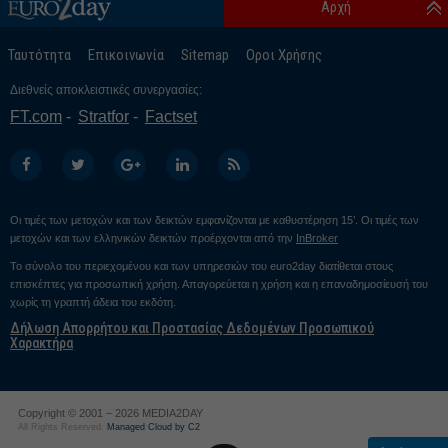
Αρχή
Ταυτότητα
Επικοινωνία
Sitemap
Οροι Χρήσης
Διεθνείς αποκλειστικές συνεργασίες:
FT.com
Stratfor
Factset
Οι τιμές των μετοχών και των δεικτών εμφανίζονται με καθυστέρηση 15’. Οι τιμές των
μετοχών και των ελληνικών δεικτών προέρχονται από την
InBroker
Το σύνολο του περιεχομένου και των υπηρεσιών του euro2day διατίθεται στους
επισκέπτες για προσωπική χρήση. Απαγορεύεται η χρήση και η επαναδημοσίευσή του
χωρίς τη γραπτή άδεια του εκδότη.
Δήλωση Απορρήτου και Προστασίας Δεδομένων Προσωπικού
Χαρακτήρα
Copyright © 2001 – 2026 MEDIA2DAY
All Rights Reserved.
Managed Cloud by C2