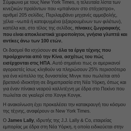
Σύμφωνα με τους New York Times, η τελευταία λίστα των
κινεζικών προϊόντων που «μπαίνουν στο στόχαστρο»,
αριθμεί 205 σελίδες. Περιλαμβάνει μηχανές αμμοβολής,
χέλια –νωπά ή κατεψυγμένα (εξαιρουμένων των φιλέτων),
καπέλα και, στο τέλος της σελίδας,
πίνακες ζωγραφικής
που είναι αποκλειστικά χειροποίητοι, γνήσια γλυπτά και
αντίκες άνω των 100 ετών.
Οι δασμοί θα ισχύσουν
σε όλα τα έργα τέχνης που
προέρχονται από την Κίνα
,
ασχέτως του πώς
εισέρχονται στις ΗΠΑ
. Αυτό σημαίνει πως οι αμερικανοί
αγοραστές ίσως κληθούν να πληρώσουν 25% περισσότερο
για ένα κύπελλο της δυναστείας Μινγκ που πωλείται από
βρετανό ιδιοκτήτη σε δημοπρασία στη Νέα Υόρκη, όπως και
για έναν πίνακα νεαρού καλλιτέχνη με έδρα στο Πεκίνο που
πωλείται σε γκαλερί στο Χονγκ Κονγκ.
Η ανακοίνωση έχει προκαλέσει την κατακραυγή του κόσμου
της τέχνης, αναφέρουν οι New York Times.
Ο
James Lally
, ιδρυτής της J.J. Lally & Co, εταιρείας
εμπορίας με έδρα στη Νέα Υόρκη, η οποία ειδικεύεται στην