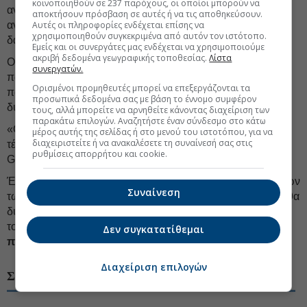
κοινοποιηθούν σε 237 παρόχους, οι οποίοι μπορούν να
ανησυχεί: «Είναι σαν να μπαίνουν δασμοί στα αποθέματα:
αποκτήσουν πρόσβαση σε αυτές ή να τις αποθηκεύσουν.
αν η τιμή ενός αντικειμένου μεταβληθεί σημαντικά από ένα
Αυτές οι πληροφορίες ενδέχεται επίσης να
χρησιμοποιηθούν συγκεκριμένα από αυτόν τον ιστότοπο.
δασμό, τότε η αγορά θα ψάξει αλλού», σχολίασε.
Εμείς και οι συνεργάτες μας ενδέχεται να χρησιμοποιούμε
ακριβή δεδομένα γεωγραφικής τοποθεσίας.
Λίστα
Οι αγορές στη Νέα Υόρκη ήδη υπόκεινται σε τοπικό φόρο
συνεργατών.
πωλήσεων ύψους σχεδόν 9%, σημείωσε, προσθέτοντας
Ορισμένοι προμηθευτές μπορεί να επεξεργάζονται τα
πως «αν έπρεπε να αυξήσουμε τις τιμές κατά 25%, θα ήταν
προσωπικά δεδομένα σας με βάση το έννομο συμφέρον
δύσκολο να πωληθούν τα έργα».
τους, αλλά μπορείτε να αρνηθείτε κάνοντας διαχείριση των
παρακάτω επιλογών. Αναζητήστε έναν σύνδεσμο στο κάτω
«Ο όποιος
προστατευτισμός
στην αμερικανική αγορά
μέρος αυτής της σελίδας ή στο μενού του ιστοτόπου, για να
διαχειριστείτε ή να ανακαλέσετε τη συναίνεσή σας στις
τέχνης θα έχει τα αντίθετα αποτελέσματα», συνέχισε ο κ.
ρυθμίσεις απορρήτου και cookie.
Glimcher.
Ένα άλλο πρόβλημα που θα δημιουργούσε η επιβολή αυτών
Συναίνεση
των δασμών, σημειώνουν οι New York Times, θα ήταν ότι θα
δυσκόλευε τους κινέζους καλλιτέχνες να εκθέσουν τα έργα
τους, κάτι που θα οδηγούσε σε
ελαχιστοποίηση της
Δεν συγκατατίθεμαι
πολιτισμικής ανταλλαγής.
Διαχείριση επιλογών
ΣΧΕΤΙΚΑ ΘΕΜΑΤΑ