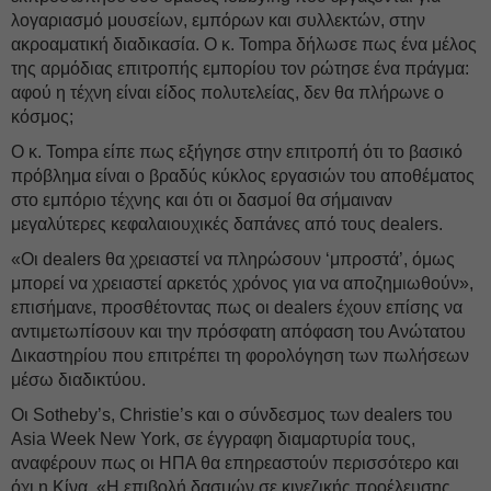
λογαριασμό μουσείων, εμπόρων και συλλεκτών, στην
ακροαματική διαδικασία. Ο κ. Tompa δήλωσε πως ένα μέλος
της αρμόδιας επιτροπής εμπορίου τον ρώτησε ένα πράγμα:
αφού η τέχνη είναι είδος πολυτελείας, δεν θα πλήρωνε ο
κόσμος;
Ο κ. Tompa είπε πως εξήγησε στην επιτροπή ότι το βασικό
πρόβλημα είναι ο βραδύς κύκλος εργασιών του αποθέματος
στο εμπόριο τέχνης και ότι οι δασμοί θα σήμαιναν
μεγαλύτερες κεφαλαιουχικές δαπάνες από τους dealers.
«Οι dealers θα χρειαστεί να πληρώσουν ‘μπροστά’, όμως
μπορεί να χρειαστεί αρκετός χρόνος για να αποζημιωθούν»,
επισήμανε, προσθέτοντας πως οι dealers έχουν επίσης να
αντιμετωπίσουν και την πρόσφατη απόφαση του Ανώτατου
Δικαστηρίου που επιτρέπει τη φορολόγηση των πωλήσεων
μέσω διαδικτύου.
Οι Sotheby’s, Christie’s και ο σύνδεσμος των dealers του
Asia Week New York, σε έγγραφη διαμαρτυρία τους,
αναφέρουν πως οι ΗΠΑ θα επηρεαστούν περισσότερο και
όχι η Κίνα. «Η επιβολή δασμών σε κινεζικής προέλευσης