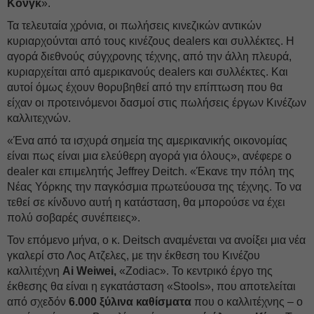
Κονγκ
».
Τα τελευταία χρόνια, οι πωλήσεις κινεζικών αντικών
κυριαρχούνται από τους κινέζους dealers και συλλέκτες. Η
αγορά διεθνούς σύγχρονης τέχνης, από την άλλη πλευρά,
κυριαρχείται από αμερικανούς dealers και συλλέκτες. Και
αυτοί όμως έχουν θορυβηθεί από την επίπτωση που θα
είχαν οι προτεινόμενοι δασμοί στις πωλήσεις έργων Κινέζων
καλλιτεχνών.
«Ένα από τα ισχυρά σημεία της αμερικανικής οικονομίας
είναι πως είναι μια ελεύθερη αγορά για όλους», ανέφερε ο
dealer και επιμελητής Jeffrey Deitch. «Έκανε την πόλη της
Νέας Υόρκης την παγκόσμια πρωτεύουσα της τέχνης. Το να
τεθεί σε κίνδυνο αυτή η κατάσταση, θα μπορούσε να έχει
πολύ σοβαρές συνέπειες».
Τον επόμενο μήνα, ο κ. Deitsch αναμένεται να ανοίξει μια νέα
γκαλερί στο Λος Ατζελες, με την έκθεση του Κινέζου
καλλιτέχνη
Ai Weiwei,
«Zodiac». Το κεντρικό έργο της
έκθεσης θα είναι η εγκατάσταση «Stools», που αποτελείται
από σχεδόν
6.000 ξύλινα καθίσματα
που ο καλλιτέχνης – ο