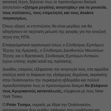
ασιατική τέχνη, δηλώνει πως οι προτεινόμενοι δασμοί
αποτελούν
«ζήτημα μεγάλης ανησυχίας» για τα μουσεία,
τους συλλέκτες, τους επιμελητές και τους dealers
παγκοσμίως.
Όπως εξηγεί, οι επιπτώσεις θα είναι μεγάλες και θα
οδηγήσουν σε ταχύτατη μείωση της αγοράς για την κινεζική
τέχνη στις ΗΠΑ.
Επαγγελματικοί οργανισμοί όπως ο Σύνδεσμος Εμπόρων
Τέχνης της Αμερικής, ο Σύνδεσμος Διευθυντών Μουσείων
Τέχνης και ο Βρετανικός Σύνδεσμος Εμπόρων Αντικών,
έχουν επίσης ταχθεί κατά της πρότασης.
Δεκάδες εταιρείες εξέφρασαν την ανησυχία τους στα αρμόδια
στελέχη κατά τη διάρκεια της εξαήμερης δημόσιας ακρόασης
στην Ουάσινγκτον την περασμένη εβδομάδα και πολλοί
προειδοποίησαν πως οι προτεινόμενοι δασμοί
θα βλάψουν
τους Αμερικανούς καταναλωτές,
σύμφωνα με τους New
York Times.
Ο
Peter Tompa,
νομικός με έδρα την Ουάσινγκτον,
εκπροσώπησε δυο ομάδες lobbying που εργάζονται για