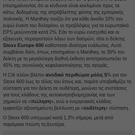
επισημαίνοντας ότι οι κίνδυνοι είναι κεκλιμένοι προς τα
κάτω, δεδομένης της απρόβλεπτης φύσης της εμπορικής
πολιτικής. Η Manthey τονίζει ότι για κάθε άνοδο 10% του
ευρώ έναντι του δολαρίου, οι προβλέψεις για τα ευρωπαϊκά
EPS μειώνονται κατά 2%. Εάν το ευρώ ενισχυθεί και οι
εξαγωγές περιοριστούν λόγω των δασμών, τότε ο δείκτης
Stoxx Europe 600
καθίσταται ιδιαίτερα ευάλωτος. Αυτό
συμβαίνει διότι, όπως επισημαίνει η Manthey, το 30% του
δείκτη με τη μεγαλύτερη διεθνή έκθεση αντιπροσωπεύει το
45% της συνολικής κεφαλαιοποίησης της αγοράς.
Η Citi πλέον βλέπει
ανοδικό περιθώριο μόλις 5
% για τον
Stoxx 600 έως το τέλος του έτους και, παρότι υποβαθμίζει τη
σύσταση για τον δείκτη σε ουδέτερη, μειώνει τις συστάσεις
για τους κλάδους της αυτοκινητοβιομηχανίας και των
χημικών σε «
πώληση
», ενώ ο ενεργειακός κλάδος
εμφανίζει αξιοσημείωτη βελτίωση με «
ουδέτερη
» σύσταση.
Ο Stoxx 600 υποχωρεί κατά 1,3% σήμερα, μετά από
παρόμοια πτώση τη Δευτέρα.