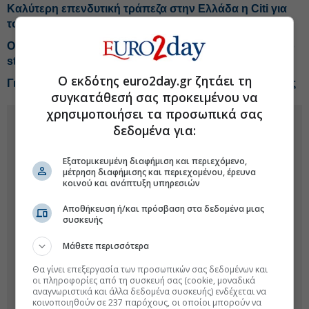
Καλύτερη επενδυτική τράπεζα στην Ελλάδα η Citi για
το 2026
Οι επενδυτές επιστρέφουν τις ευρω-μετοχές, αλλάζει το
story
Ο εκδότης euro2day.gr ζητάει τη
Γιατί η BofA είναι underweight στις ευρωπαϊκές μετοχές
συγκατάθεσή σας προκειμένου να
χρησιμοποιήσει τα προσωπικά σας
δεδομένα για:
Εξατομικευμένη διαφήμιση και περιεχόμενο,
μέτρηση διαφήμισης και περιεχομένου, έρευνα
κοινού και ανάπτυξη υπηρεσιών
Αποθήκευση ή/και πρόσβαση στα δεδομένα μιας
συσκευής
Μάθετε περισσότερα
Θα γίνει επεξεργασία των προσωπικών σας δεδομένων και
οι πληροφορίες από τη συσκευή σας (cookie, μοναδικά
αναγνωριστικά και άλλα δεδομένα συσκευής) ενδέχεται να
κοινοποιηθούν σε 237 παρόχους, οι οποίοι μπορούν να