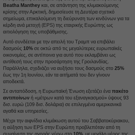
Beatha Manthey
και, σε απάντηση της κλιμακούμενης
κρίσης στην Αρκτική, δημοσίευσε τη Δευτέρα σχετικό
σημείωμα, επικαλούμενη τη διεύρυνση των κινδύνων για τα
κέρδη ανά μετοχή (EPS) της εταιρικής Ευρώπης ως
αιτιολόγηση της υποβάθμισης.
Αυτό συνδέεται με την απειλή του Τραμπ να επιβάλει
δασμούς
10%
σε οκτώ από τις μεγαλύτερες ευρωπαϊκές
οικονομίες, σε αντίποινα για αυτό που εκλαμβάνει ως
αντίθεσή τους στην προσάρτηση της Γροιλανδίας.
Παράλληλα, σχεδιάζει να αυξήσει τους δασμούς στο
25%
έως την 1η Ιουνίου, εάν τα αιτήματά του δεν γίνουν
αποδεκτά.
Σε ανταπόδοση, η Ευρωπαϊκή Ένωση εξετάζει ένα
πακέτο
αντιποίνων
ή «μέτρων κατά του εξαναγκασμού» ύψους 93
δισ. ευρώ (109 δισ. δολάρια) σε επιλεγμένα αμερικανικά
αγαθά και υπηρεσίες.
Μέχρι την αιφνίδια κλιμάκωση αυτού του Σαββατοκύριακου,
η αύξηση των EPS στην Ευρώπη προβλεπόταν από τη
συναίνεση της αγοράς γύρω στο
10%,
με μεγάλο μέρος της