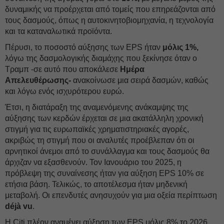
δυναμικής να προέρχεται από τομείς που επηρεάζονται από
τους δασμούς, όπως η αυτοκινητοβιομηχανία, η τεχνολογία
και τα καταναλωτικά προϊόντα.
Πέρυσι, το ποσοστό αύξησης των EPS ήταν
μόλις 1%,
λόγω της δασμολογικής διαμάχης που ξεκίνησε όταν ο
Τραμπ -σε αυτό που αποκάλεσε
Ημέρα
Απελευθέρωσης-
ανακοίνωσε μια σειρά δασμών, καθώς
και λόγω ενός ισχυρότερου ευρώ.
Έτσι, η διατάραξη της αναμενόμενης ανάκαμψης της
αύξησης των κερδών έρχεται σε μια ακατάλληλη χρονική
στιγμή για τις ευρωπαϊκές χρηματιστηριακές αγορές,
ακριβώς τη στιγμή που οι αναλυτές προέβλεπαν ότι οι
αρνητικοί άνεμοι από το συνάλλαγμα και τους δασμούς θα
άρχιζαν να εξασθενούν. Τον Ιανουάριο του 2025, η
πρόβλεψη της συναίνεσης ήταν για αύξηση EPS 10% σε
ετήσια βάση. Τελικώς, το αποτέλεσμα ήταν μηδενική
μεταβολή. Οι επενδυτές ανησυχούν για μια οξεία περίπτωση
déjà vu
.
Η Citi πλέον αναμένει αύξηση των EPS μόλις 8% το 2026,