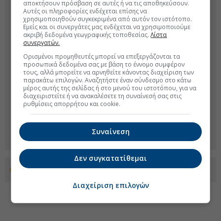
αποκτήσουν πρόσβαση σε αυτές ή να τις αποθηκεύσουν.
Αυτές οι πληροφορίες ενδέχεται επίσης να
χρησιμοποιηθούν συγκεκριμένα από αυτόν τον ιστότοπο.
Εμείς και οι συνεργάτες μας ενδέχεται να χρησιμοποιούμε
ακριβή δεδομένα γεωγραφικής τοποθεσίας.
Λίστα
συνεργατών.
Ορισμένοι προμηθευτές μπορεί να επεξεργάζονται τα
προσωπικά δεδομένα σας με βάση το έννομο συμφέρον
τους, αλλά μπορείτε να αρνηθείτε κάνοντας διαχείριση των
παρακάτω επιλογών. Αναζητήστε έναν σύνδεσμο στο κάτω
μέρος αυτής της σελίδας ή στο μενού του ιστοτόπου, για να
διαχειριστείτε ή να ανακαλέσετε τη συναίνεσή σας στις
ρυθμίσεις απορρήτου και cookie.
Συναίνεση
Δεν συγκατατίθεμαι
Προσθέστε το euro2day.gr στο Discover
Διαχείριση επιλογών