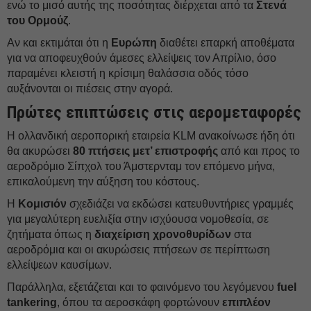
ενώ το μισό αυτής της ποσότητας διέρχεται από τα
Στενά
του Ορμούζ
.
Αν και εκτιμάται ότι η
Ευρώπη
διαθέτει επαρκή αποθέματα
για να αποφευχθούν άμεσες ελλείψεις τον Απρίλιο, όσο
παραμένει κλειστή η κρίσιμη θαλάσσια οδός τόσο
αυξάνονται οι πιέσεις στην αγορά.
Πρώτες επιπτώσεις στις αερομεταφορές
Η ολλανδική αεροπορική εταιρεία KLM ανακοίνωσε ήδη ότι
θα ακυρώσει
80 πτήσεις μετ’ επιστροφής
από και προς το
αεροδρόμιο Σίπχολ του Άμστερνταμ τον επόμενο μήνα,
επικαλούμενη την αύξηση του κόστους.
Η
Κομισιόν
σχεδιάζει να εκδώσει κατευθυντήριες γραμμές
για μεγαλύτερη ευελιξία στην ισχύουσα νομοθεσία, σε
ζητήματα όπως η
διαχείριση χρονοθυρίδων
στα
αεροδρόμια και οι ακυρώσεις πτήσεων σε περίπτωση
ελλείψεων καυσίμων.
Παράλληλα, εξετάζεται και το φαινόμενο του λεγόμενου
fuel
tankering
, όπου τα αεροσκάφη φορτώνουν
επιπλέον