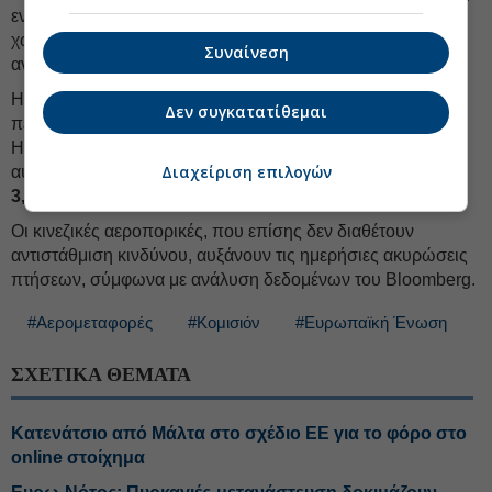
ενώ οι περισσότερες αμερικανικές -οι μεγαλύτερες σε
χωρητικότητα- δεν εφαρμόζουν τέτοιες πρακτικές και
Συναίνεση
αντιμετωπίζουν υψηλότερα κόστη.
Η United Airlines ήταν από τις πρώτες που ανακοίνωσαν
Δεν συγκατατίθεμαι
περικοπές, μειώνοντας τη χωρητικότητα κατά 5% φέτος.
Η Delta αντιμετωπίζει το αυξημένο κόστος καυσίμων μέσω
Διαχείριση επιλογών
αυξήσεων τιμών και μειώσεων χωρητικότητας περίπου
3,5%
.
Οι κινεζικές αεροπορικές, που επίσης δεν διαθέτουν
αντιστάθμιση κινδύνου, αυξάνουν τις ημερήσιες ακυρώσεις
πτήσεων, σύμφωνα με ανάλυση δεδομένων του Bloomberg.
#Αερομεταφορές
#Κομισιόν
#Ευρωπαϊκή Ένωση
ΣΧΕΤΙΚΑ ΘΕΜΑΤΑ
Κατενάτσιο από Μάλτα στο σχέδιο ΕΕ για το φόρο στο
online στοίχημα