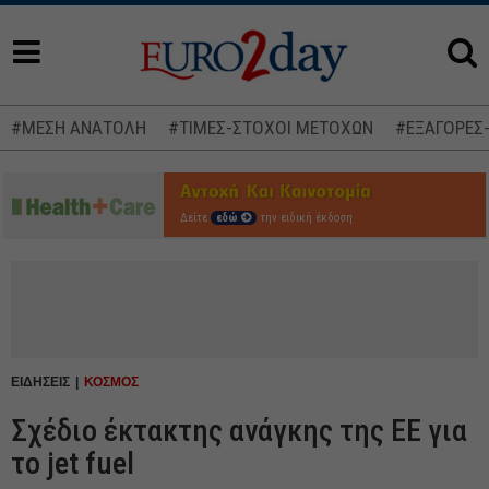
#ΜΕΣΗ ΑΝΑΤΟΛΗ
#ΤΙΜΕΣ-ΣΤΟΧΟΙ ΜΕΤΟΧΩΝ
#ΕΞΑΓΟΡΕΣ
Δείτε
εδώ
την ειδική έκδοση
ΕΙΔΗΣΕΙΣ
ΚΟΣΜΟΣ
Σχέδιο έκτακτης ανάγκης της ΕΕ για
το jet fuel