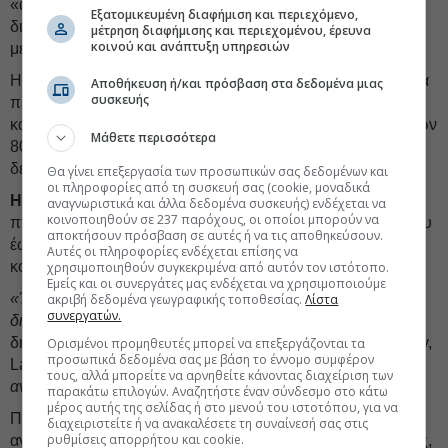
«αντιμετωπίζουν υπαρξιακή απειλή» και ενδέχεται να
Εξατομικευμένη διαφήμιση και περιεχόμενο,
διακόψουν πτήσεις τις επόμενες ημέρες εάν δεν ληφθούν
μέτρηση διαφήμισης και περιεχομένου, έρευνα
κοινού και ανάπτυξη υπηρεσιών
μέτρα για τη μείωση των τιμών καυσίμων.
Η
Qantas Airways
μειώνει τις πτήσεις προς τις ΗΠΑ και θα
Αποθήκευση ή/και πρόσβαση στα δεδομένα μιας
συσκευής
περιορίσει επίσης τη χωρητικότητα εσωτερικών πτήσεων
κατά περίπου
5
%, καθώς εκτιμά πρόσθετο κόστος καυσίμων
Μάθετε περισσότερα
800 εκατ. δολαρίων Αυστραλίας (575 εκατ. δολάρια) στο
δεύτερο εξάμηνο της χρήσης.
Θα γίνει επεξεργασία των προσωπικών σας δεδομένων και
οι πληροφορίες από τη συσκευή σας (cookie, μοναδικά
Η Cathay Pacific Airways
μειώνει κατά 2% τη συχνότητα
αναγνωριστικά και άλλα δεδομένα συσκευής) ενδέχεται να
κοινοποιηθούν σε 237 παρόχους, οι οποίοι μπορούν να
πτήσεων στην περιοχή Ασίας-Ειρηνικού από τα μέσα Μαΐου
αποκτήσουν πρόσβαση σε αυτές ή να τις αποθηκεύσουν.
έως τα τέλη Ιουνίου, ενώ η ζημιογόνος θυγατρική χαμηλού
Αυτές οι πληροφορίες ενδέχεται επίσης να
κόστους HK Express προχωρά σε μεγαλύτερη μείωση
6
%.
χρησιμοποιηθούν συγκεκριμένα από αυτόν τον ιστότοπο.
Εμείς και οι συνεργάτες μας ενδέχεται να χρησιμοποιούμε
«Έχουμε χρησιμοποιήσει κάθε κατάλληλο μέσο για να
ακριβή δεδομένα γεωγραφικής τοποθεσίας.
Λίστα
συνεργατών.
διατηρήσουμε τις πτήσεις μας σε κανονική λειτουργία»
,
δήλωσε στο Bloomberg η εμπορική διευθύντρια της Cathay,
Ορισμένοι προμηθευτές μπορεί να επεξεργάζονται τα
προσωπικά δεδομένα σας με βάση το έννομο συμφέρον
Lavinia Lau.
«Ωστόσο, τα μέτρα αυτά δεν επαρκούν για να
τους, αλλά μπορείτε να αρνηθείτε κάνοντας διαχείριση των
αντισταθμίσουν το σημαντικά αυξημένο κόστος καυσίμων»
.
παρακάτω επιλογών. Αναζητήστε έναν σύνδεσμο στο κάτω
μέρος αυτής της σελίδας ή στο μενού του ιστοτόπου, για να
Πολλές ευρωπαϊκές αεροπορικές είναι καλυμμένες μέσω
διαχειριστείτε ή να ανακαλέσετε τη συναίνεσή σας στις
ρυθμίσεις απορρήτου και cookie.
αντιστάθμισης κινδύνου για καύσιμα τους επόμενους μήνες,