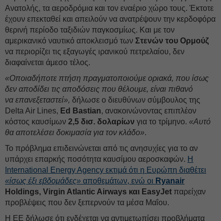
Ανατολής, τα αεροδρόμια και τον εναέριο χώρο τους. Έκτοτε
έχουν επεκταθεί και απειλούν να ανατρέψουν την κερδοφόρα
θερινή περίοδο ταξιδιών παγκοσμίως. Και με τον
αμερικανικό ναυτικό αποκλεισμό των
Στενών του Ορμούζ
να περιορίζει τις εξαγωγές ιρανικού πετρελαίου, δεν
διαφαίνεται άμεσο τέλος.
«Οποιαδήποτε πτήση πραγματοποιούμε οριακά, που ίσως
δεν αποδίδει τις αποδόσεις που θέλουμε, είναι πιθανό
να επανεξεταστεί»,
δήλωσε ο διευθύνων σύμβουλος της
Delta Air Lines,
Ed Bastian
, ανακοινώνοντας επιπλέον
κόστος καυσίμων
2,5 δισ. δολαρίων
για το τρίμηνο.
«Αυτό
θα αποτελέσει δοκιμασία για τον κλάδο»
.
Το πρόβλημα επιδεινώνεται από τις ανησυχίες για το αν
υπάρχει επαρκής ποσότητα καυσίμου αεροσκαφών.
Η
International Energy Agency εκτιμά ότι η Ευρώπη διαθέτει
«ίσως έξι εβδομάδες»
αποθεμάτων, ενώ οι
Ryanair
Holdings, Virgin Atlantic Airways και EasyJet
παρείχαν
προβλέψεις που δεν ξεπερνούν τα μέσα Μαΐου.
Η ΕΕ δήλωσε ότι ενδέχεται να αντιμετωπίσει προβλήματα