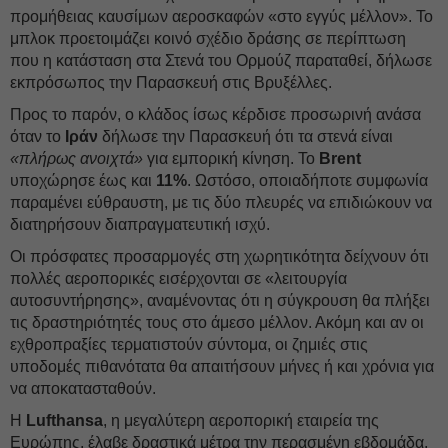
προμήθειας καυσίμων αεροσκαφών «στο εγγύς μέλλον». Το
μπλοκ προετοιμάζει κοινό σχέδιο δράσης σε περίπτωση
που η κατάσταση στα Στενά του Ορμούζ παραταθεί, δήλωσε
εκπρόσωπος την Παρασκευή στις Βρυξέλλες.
Προς το παρόν, ο κλάδος ίσως κέρδισε προσωρινή ανάσα
όταν το
Ιράν
δήλωσε την Παρασκευή ότι τα στενά είναι
«πλήρως ανοιχτά»
για εμπορική κίνηση. Το
Brent
υποχώρησε έως και
11%
. Ωστόσο, οποιαδήποτε συμφωνία
παραμένει εύθραυστη, με τις δύο πλευρές να επιδιώκουν να
διατηρήσουν διαπραγματευτική ισχύ.
Οι πρόσφατες προσαρμογές στη χωρητικότητα δείχνουν ότι
πολλές αεροπορικές εισέρχονται σε «λειτουργία
αυτοσυντήρησης», αναμένοντας ότι η σύγκρουση θα πλήξει
τις δραστηριότητές τους στο άμεσο μέλλον. Ακόμη και αν οι
εχθροπραξίες τερματιστούν σύντομα, οι ζημιές στις
υποδομές πιθανότατα θα απαιτήσουν μήνες ή και χρόνια για
να αποκατασταθούν.
Η
Lufthansa
, η μεγαλύτερη αεροπορική εταιρεία της
Ευρώπης, έλαβε δραστικά μέτρα την περασμένη εβδομάδα,