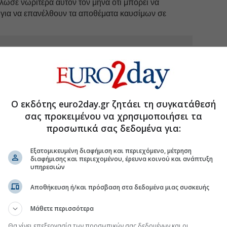
ήλωσε νωρίτερα αυτόν τον μήνα ότι μπορεί να
 για να επανέλθουν τα αποθέματα καυσίμων σε
uro2day.gr
στο
Google Discover!
 εξελίξεις με την υπογραφη εγκυρότητας του Euro2day.gr
FOLLOW US
Ο εκδότης euro2day.gr ζητάει τη συγκατάθεσή
σας προκειμένου να χρησιμοποιήσει τα
Ακολουθήστε τη σελίδα του
Euro2day.gr
στο
Linkedin
προσωπικά σας δεδομένα για:
ση Ανατολή
#Γερμανία πολιτική
#Φρίντριχ Μερτς
Εξατομικευμένη διαφήμιση και περιεχόμενο, μέτρηση
διαφήμισης και περιεχομένου, έρευνα κοινού και ανάπτυξη
υπηρεσιών
Αποθήκευση ή/και πρόσβαση στα δεδομένα μιας συσκευής
 δημοσκοπική κατάρρευση Μερτς
θήκη 2.500 θέσεων εργασίας στους
Μάθετε περισσότερα
Θα γίνει επεξεργασία των προσωπικών σας δεδομένων και οι