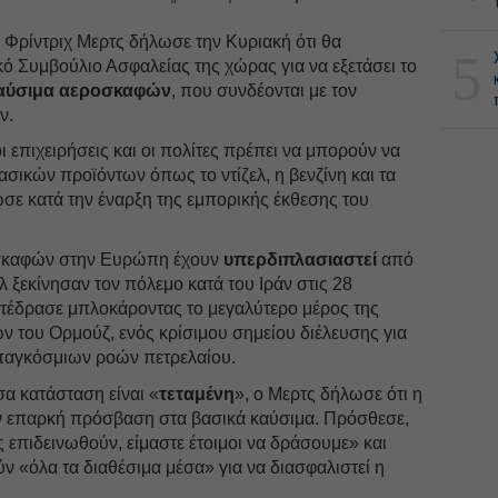
 Φρίντριχ Μερτς δήλωσε την Κυριακή ότι θα
5
ό Συμβούλιο Ασφαλείας της χώρας για να εξετάσει το
καύσιμα αεροσκαφών
, που συνδέονται με τον
ν.
ι επιχειρήσεις και οι πολίτες πρέπει να μπορούν να
ασικών προϊόντων όπως το ντίζελ, η βενζίνη και τα
ε κατά την έναρξη της εμπορικής έκθεσης του
οσκαφών στην Ευρώπη έχουν
υπερδιπλασιαστεί
από
λ ξεκίνησαν τον πόλεμο κατά του Ιράν στις 28
τέδρασε μπλοκάροντας το μεγαλύτερο μέρος της
ν του Ορμούζ, ενός κρίσιμου σημείου διέλευσης για
παγκόσμιων ροών πετρελαίου.
α κατάσταση είναι «
τεταμένη
», ο Μερτς δήλωσε ότι η
ν επαρκή πρόσβαση στα βασικά καύσιμα. Πρόσθεσε,
ς επιδεινωθούν, είμαστε έτοιμοι να δράσουμε» και
ύν «όλα τα διαθέσιμα μέσα» για να διασφαλιστεί η