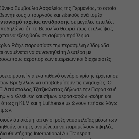
 Εθνικό Συμβούλιο Ασφαλείας της Γερμανίας, το οποίο
βερνητικούς υπουργούς και ειδικούς ανά τομέα,
ντονισμό ταχείας αντίδρασης
σε μεγάλες απειλές.
οδηλώνει ότι το Βερολίνο θεωρεί πως οι ελλείψεις
ται να εξελιχθούν σε σοβαρό πρόβλημα.
ερίνα Ράιχε παρουσίασε την περασμένη εβδομάδα
ι αναμένεται να συναντηθεί τη Δευτέρα με
οσώπους αεροπορικών εταιρειών και διαχειριστές
οετοιμαστεί για ένα πιθανό σενάριο κρίσης έρχεται σε
ς των Βρυξελλών να υποβαθμίσουν τις ανησυχίες. Ο
ΕΕ
Απόστολος Τζιτζικώστας
δήλωσε την Παρασκευή
ιξη» για ελλείψεις καυσίμων αεροσκαφών -ακόμη και
ς όπως η KLM και η Lufthansa μειώνουν πτήσεις λόγω
σίμων.
οιούν ότι ακόμη και αν οι ροές ναυσιπλοΐας μέσω των
ηθούν, οι τιμές αναμένεται να παραμείνουν
υψηλές
διευθυντής της International Air Transport