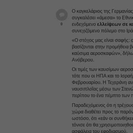
Ο καγκελάριος της Γερμανίας
συγκαλέσει «άμεσα» το Εθνικ
ενδεχόμενο
ελλείψεων σε 
0
συνεχιζόμενο πόλεμο στο Ιρά
«Ο στόχος μας είναι σαφής: ο
βασίζονται στην προμήθεια β
καύσιμα αεροσκαφών», δήλωσ
Ανόβερου.
Οι τιμές των καυσίμων αερ
τότε που οι ΗΠΑ και το Ισραή
Φεβρουαρίου. Η Τεχεράνη αν
ναυσιπλοΐας μέσω των Στενώ
περίπου το ένα πέμπτο των 
Παραδεχόμενος ότι η τρέχουσ
χώρα διαθέτει προς το παρό
ωστόσο, ότι «εάν οι συνθήκε
τόνισε ότι θα χρησιμοποιηθο
ασφάλεια του εφοδιασμού.