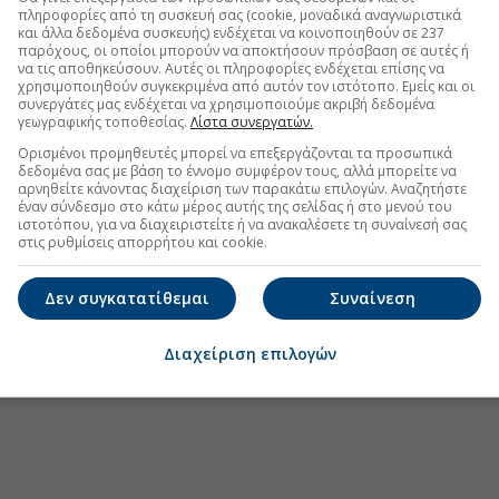
ά τα drones πάνω από στρατιωτική βάση
πληροφορίες από τη συσκευή σας (cookie, μοναδικά αναγνωριστικά
και άλλα δεδομένα συσκευής) ενδέχεται να κοινοποιηθούν σε 237
 πλεόνασμα Γερμανίας
παρόχους, οι οποίοι μπορούν να αποκτήσουν πρόσβαση σε αυτές ή
να τις αποθηκεύσουν. Αυτές οι πληροφορίες ενδέχεται επίσης να
χρησιμοποιηθούν συγκεκριμένα από αυτόν τον ιστότοπο. Εμείς και οι
συνεργάτες μας ενδέχεται να χρησιμοποιούμε ακριβή δεδομένα
γεωγραφικής τοποθεσίας.
Λίστα συνεργατών.
.gr στο Discover
Ορισμένοι προμηθευτές μπορεί να επεξεργάζονται τα προσωπικά
δεδομένα σας με βάση το έννομο συμφέρον τους, αλλά μπορείτε να
αρνηθείτε κάνοντας διαχείριση των παρακάτω επιλογών. Αναζητήστε
έναν σύνδεσμο στο κάτω μέρος αυτής της σελίδας ή στο μενού του
ιστοτόπου, για να διαχειριστείτε ή να ανακαλέσετε τη συναίνεσή σας
στις ρυθμίσεις απορρήτου και cookie.
Δεν συγκατατίθεμαι
Συναίνεση
Διαχείριση επιλογών