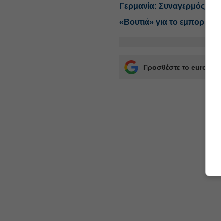
Γερμανία: Συναγερμός μετ
«Βουτιά» για το εμπορικό
Προσθέστε το euro2day