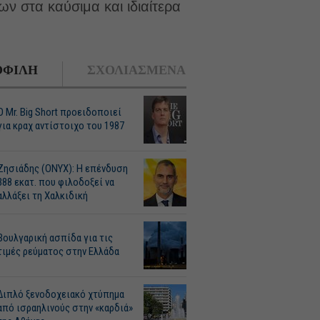
ων στα καύσιμα και ιδιαίτερα
ΦΙΛΗ
ΣΧΟΛΙΑΣΜΕΝΑ
O Mr. Big Short προειδοποιεί
για κραχ αντίστοιχο του 1987
Ζησιάδης (ONYX): Η επένδυση
388 εκατ. που φιλοδοξεί να
αλλάξει τη Χαλκιδική
Βουλγαρική ασπίδα για τις
τιμές ρεύματος στην Ελλάδα
Διπλό ξενοδοχειακό χτύπημα
από ισραηλινούς στην «καρδιά»