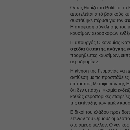
Οπως θυμίζει το Politico, το
αποτελείται από βασικούς κυ
συστάθηκε πέρυσι για τον
συ
Η απόφαση σύγκλησής του υπ
καυσίμων αεροσκαφών ενδέχε
Η υπουργός Οικονομίας Κατ
σχέδια έκτακτης ανάγκης
κα
προμηθευτές καυσίμων, εκπρ
αεροδρομίων.
Η κίνηση της Γερμανίας να πρ
αντίθεση με τις προσπάθειε
επίτροπος Μεταφορών της 
ότι δεν υπάρχει «καμία ένδε
καθώς αεροπορικές εταιρείε
της εκτίναξης των τιμών καυ
Ειδικοί του κλάδου προειδοπ
Στενών του Ορμούζ ομαλοποι
στο άμεσο μέλλον. Ο γενικός 