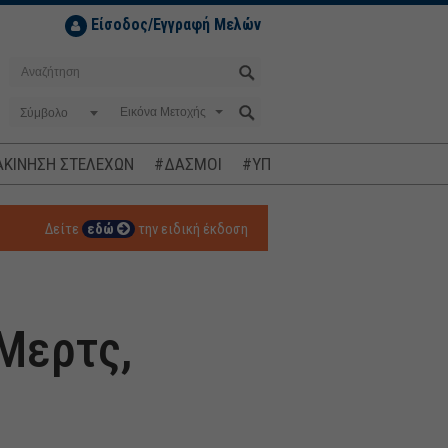
Είσοδος/Εγγραφή Μελών
Σύμβολο
ΚΙΝΗΣΗ ΣΤΕΛΕΧΩΝ
#ΔΑΣΜΟΙ
#ΥΠΟΚΛΟΠΕΣ
#ΠΛΗΘΩΡΙΣΜ
Δείτε
εδώ
την ειδική έκδοση
Μερτς,