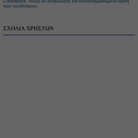
CrediaBank: Ρεκόρ σε εκταμιεύσεις και επαναλαμβανόμενα κέρδη
προ προβλέψεων
ΣΧΟΛΙΑ ΧΡΗΣΤΩΝ