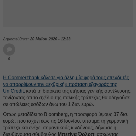
Δημοσιεύθηκε:
20 Μαΐου 2026 - 12:33
0
Η Commerzbank κάλεσε για άλλη μία φορά τους επενδυτές
να απορρίψουν την «εχθρική» πρόταση εξαγοράς της
UniCredit
, κατά τη διάρκεια της ετήσιας γενικής συνέλευσης,
τονίζοντας ότι το σχέδιο της ιταλικής τράπεζας θα οδηγούσε
σε απώλειες εσόδων άνω του 1 δισ. ευρώ.
Oπως μεταδίδει το Bloomberg, η προσφορά ύψους 37 δισ.
ευρώ, που ισχύει έως τις 16 Ιουνίου, υποτιμά τη γερμανική
τράπεζα και ενέχει σημαντικούς κινδύνους, δήλωσε η
διευθύνουσα σύμβουλος
Μπετίνα
Όρλοπ
, ασκώντας