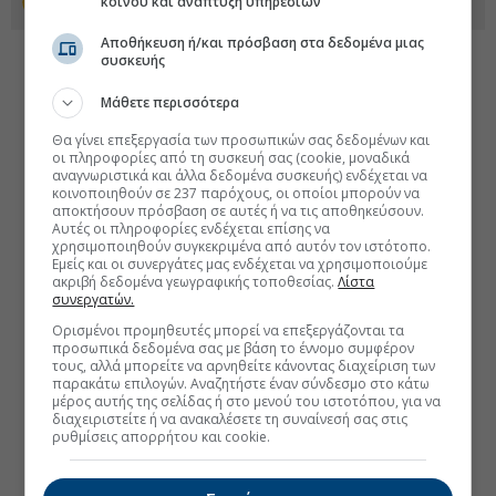
κοινού και ανάπτυξη υπηρεσιών
Προσθέστε το euro2day.gr στο Discover
Αποθήκευση ή/και πρόσβαση στα δεδομένα μιας
συσκευής
Μάθετε περισσότερα
Θα γίνει επεξεργασία των προσωπικών σας δεδομένων και
οι πληροφορίες από τη συσκευή σας (cookie, μοναδικά
αναγνωριστικά και άλλα δεδομένα συσκευής) ενδέχεται να
κοινοποιηθούν σε 237 παρόχους, οι οποίοι μπορούν να
αποκτήσουν πρόσβαση σε αυτές ή να τις αποθηκεύσουν.
Αυτές οι πληροφορίες ενδέχεται επίσης να
χρησιμοποιηθούν συγκεκριμένα από αυτόν τον ιστότοπο.
Εμείς και οι συνεργάτες μας ενδέχεται να χρησιμοποιούμε
ακριβή δεδομένα γεωγραφικής τοποθεσίας.
Λίστα
συνεργατών.
Ορισμένοι προμηθευτές μπορεί να επεξεργάζονται τα
προσωπικά δεδομένα σας με βάση το έννομο συμφέρον
τους, αλλά μπορείτε να αρνηθείτε κάνοντας διαχείριση των
παρακάτω επιλογών. Αναζητήστε έναν σύνδεσμο στο κάτω
μέρος αυτής της σελίδας ή στο μενού του ιστοτόπου, για να
διαχειριστείτε ή να ανακαλέσετε τη συναίνεσή σας στις
ρυθμίσεις απορρήτου και cookie.