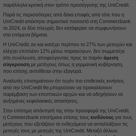
παράλληλα κριτική στον τρόπο προσέγγισης της UniCredit.
Παρά τις περισσότερες από δέκα επαφές από τότε που η
UniCredit απέκτησε σημαντικό ποσοστό στη Commerzbank
το 2024, οι δύο πλευρές δεν κατάφεραν να συμφωνήσουν
στα επόμενα βήματα.
Η UniCredit, αν και κατέχει περίπου το 27% των μετοχών και
ελέγχει επιπλέον 12% μέσω παραγώγων, δεν συμμετείχε
στη συνέλευση, αποφεύγοντας προς το παρόν
άμεση
σύγκρουση
με μετόχους όπως η γερμανική κυβέρνηση,
που επίσης αντιτίθεται στην εξαγορά.
Αναλυτές επισημαίνουν ότι τυχόν πιο επιθετικές κινήσεις
από την UniCredit θα μπορούσαν να προκαλέσουν
παρέμβαση των εποπτικών αρχών και να οδηγήσουν σε
αυξημένες κεφαλαιακές απαιτήσεις.
Στην επίσημη απάντησή της στην προσφορά της UniCredit,
η Commerzbank επισήμανε επίσης τους
κινδύνους
για τους
μετόχους που εξετάζουν το ενδεχόμενο να ανταλλάξουν τις
μετοχές τους με μετοχές της UniCredit. Μεταξύ άλλων,