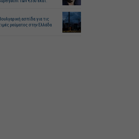
superyacht των €350 εκατ.
Βουλγαρική ασπίδα για τις
τιμές ρεύματος στην Ελλάδα