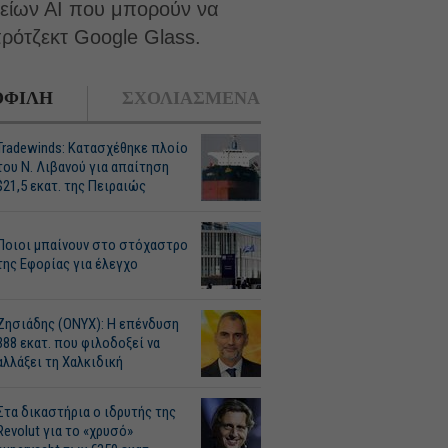
λείων ΑΙ που μπορούν να
πρότζεκτ Google Glass.
ΦΙΛΗ
ΣΧΟΛΙΑΣΜΕΝΑ
Tradewinds: Κατασχέθηκε πλοίο
του Ν. Λιβανού για απαίτηση
$21,5 εκατ. της Πειραιώς
Ποιοι μπαίνουν στο στόχαστρο
της Εφορίας για έλεγχο
Ζησιάδης (ONYX): Η επένδυση
388 εκατ. που φιλοδοξεί να
αλλάξει τη Χαλκιδική
Στα δικαστήρια ο ιδρυτής της
Revolut για το «χρυσό»