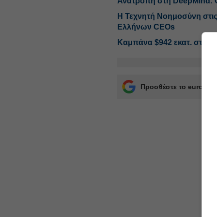
Ανατροπή στη DeepMind: Ο
Η Τεχνητή Νοημοσύνη στις
Ελλήνων CEOs
Καμπάνα $942 εκατ. στη Me
Προσθέστε το euro2day