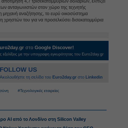
 αποτίμηση 4,7 τρισεκατομμυρίων δολαρίων, ελπίζει
 των ανταγωνιστών στον χώρο της τεχνητής
η μηχανή αναζήτησης, το ευρύ οικοσύστημα
ση χρηστών του για να προσελκύσει δισεκατομμύρια
uro2day.gr
στο
Google Discover!
 εξελίξεις με την υπογραφη εγκυρότητας του Euro2day.gr
FOLLOW US
Ακολουθήστε τη σελίδα του
Euro2day.gr
στο
Linkedin
οσύνη
#Τεχνολογικές εταιρείες
ρο AI από το Λονδίνο στη Silicon Valley