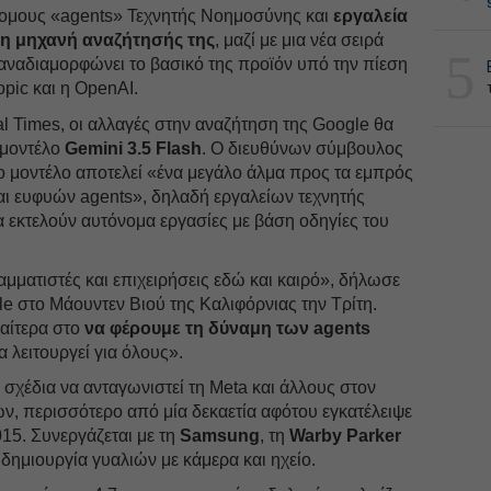
ομους «agents» Τεχνητής Νοημοσύνης και
εργαλεία
η μηχανή αναζήτησής της
, μαζί με μια νέα σειρά
5
ναδιαμορφώνει το βασικό της προϊόν υπό την πίεση
pic και η OpenAI.
l Times, οι αλλαγές στην αναζήτηση της Google θα
 μοντέλο
Gemini 3.5 Flash
. Ο διευθύνων σύμβουλος
ο μοντέλο αποτελεί «ένα μεγάλο άλμα προς τα εμπρός
αι ευφυών agents», δηλαδή εργαλείων τεχνητής
εκτελούν αυτόνομα εργασίες με βάση οδηγίες του
ματιστές και επιχειρήσεις εδώ και καιρό», δήλωσε
le στο Μάουντεν Βιού της Καλιφόρνιας την Τρίτη.
αίτερα στο
να φέρουμε τη δύναμη των agents
α λειτουργεί για όλους».
σχέδια να ανταγωνιστεί τη Meta και άλλους στον
ν, περισσότερο από μία δεκαετία αφότου εγκατέλειψε
015. Συνεργάζεται με τη
Samsung
, τη
Warby
Parker
 δημιουργία γυαλιών με κάμερα και ηχείο.