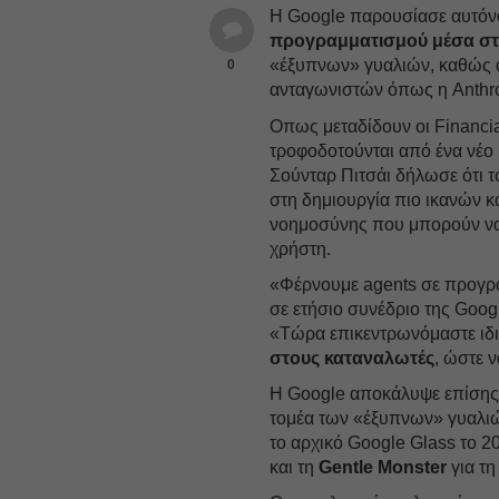
Η Google παρουσίασε αυτόν
προγραμματισμού μέσα στ
«έξυπνων» γυαλιών, καθώς α
0
ανταγωνιστών όπως η Anthro
Οπως μεταδίδουν οι Financia
τροφοδοτούνται από ένα νέο
Σούνταρ Πιτσάι δήλωσε ότι τ
στη δημιουργία πιο ικανών κ
νοημοσύνης που μπορούν να 
χρήστη.
«Φέρνουμε agents σε προγραμ
σε ετήσιο συνέδριο της Goog
«Τώρα επικεντρωνόμαστε ιδι
στους καταναλωτές
, ώστε ν
Η Google αποκάλυψε επίσης 
τομέα των «έξυπνων» γυαλιώ
το αρχικό Google Glass το 2
και τη
Gentle
Monster
για τη