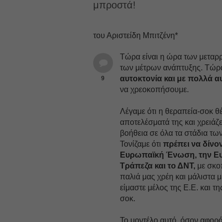
μπροστά!
του Αριστείδη Μπιτζένη*
Τώρα είναι η ώρα των μεταρ
των μέτρων ανάπτυξης. Τώ
αυτοκτονία και με πολλά 
9
να χρεοκοπήσουμε.
Λέγαμε ότι η θεραπεία-σοκ θέλ
αποτελέσματά της και χρειάζε
βοήθεια σε όλα τα στάδια τω
Τονίζαμε ότι
πρέπει να δίνο
Ευρωπαϊκή Ένωση, την Ε
Τράπεζα και το ΔΝΤ,
με σκο
παλιά μας χρέη και μάλιστα μ
είμαστε μέλος της Ε.Ε. και 
σοκ.
To μοντέλο αυτό, όσον αφορ