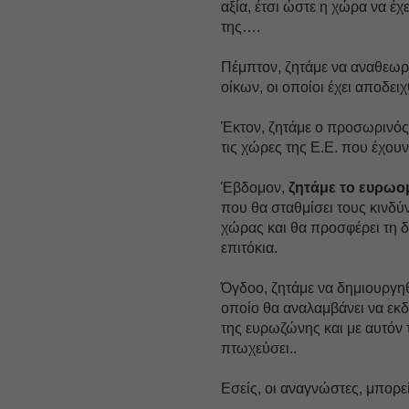
αξία, έτσι ώστε η χώρα να έ
της….
Πέμπτον, ζητάμε να αναθεωρ
οίκων, οι οποίοι έχει αποδειχ
Έκτον, ζητάμε ο προσωρινός
τις χώρες της Ε.Ε. που έχου
Έβδομον,
ζητάμε το ευρω
που θα σταθμίσει τους κινδύ
χώρας και θα προσφέρει τη δ
επιτόκια.
Όγδοο, ζητάμε να δημιουργηθ
οποίο θα αναλαμβάνει να εκ
της ευρωζώνης και με αυτόν 
πτωχεύσει..
Εσείς, οι αναγνώστες, μπορείτ