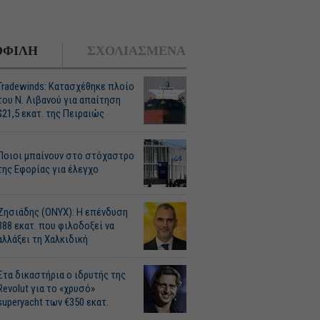
ΦΙΛΗ
ΣΧΟΛΙΑΣΜΕΝΑ
Tradewinds: Κατασχέθηκε πλοίο
του Ν. Λιβανού για απαίτηση
$21,5 εκατ. της Πειραιώς
Ποιοι μπαίνουν στο στόχαστρο
της Εφορίας για έλεγχο
Ζησιάδης (ONYX): Η επένδυση
388 εκατ. που φιλοδοξεί να
αλλάξει τη Χαλκιδική
Στα δικαστήρια ο ιδρυτής της
Revolut για το «χρυσό»
superyacht των €350 εκατ.