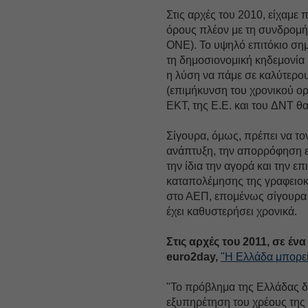
Στις αρχές του 2010, είχαμε
όρους πλέον με τη συνδρομή
ΟΝΕ). Το υψηλό επιτόκιο ση
τη δημοσιονομική κηδεμονία 
η λύση να πάμε σε καλύτερου
(επιμήκυνση του χρονικού ορ
ΕΚΤ, της Ε.Ε. και του ΔΝΤ θα
Σίγουρα, όμως, πρέπει να το
ανάπτυξη, την απορρόφηση 
την ίδια την αγορά και την επ
καταπολέμησης της γραφειοκ
στο ΑΕΠ, επομένως σίγουρα ε
έχει καθυστερήσει χρονικά.
Στις αρχές του 2011, σε έν
euro2day,
"Η Ελλάδα μπορεί 
"Το πρόβλημα της Ελλάδας δ
εξυπηρέτηση του χρέους της 