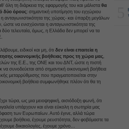
αθ' όλη τη διάρκεια της εφαρμογής του και μάλιστα
θα
5
ό δύο όρους
: σημαντική υποτίμηση του εγχώριου
 η ανταγωνιστικότητα της χώρας- και ύπαρξη μεγάλων
 ώστε να ενισχύονται η ανταγωνιστικότητα της
α δύο τελευταία, όμως, η Ελλάδα δεν μπορεί να τα
Ε.
λάβουμε, ειδικοί και μη, ότι
δεν είναι επαιτεία η
ησης οικονομικής βοήθειας προς τη χώρα μας
,
λών της Ε.Ε., της ΟΝΕ και του ΔΝΤ, ώστε η πιστή
κ να συνοδεύεται από σημαντική οικονομική βοήθεια
μικής μεταρρύθμισης που πραγματοποιείται στην
οικονομική βοήθεια συμφωνήθηκε πλέον ότι θα τη
χρι τώρα, ως μια μειοψηφική, αισιόδοξη φωνή, ότι
ργαλεία υπάρχουν και είναι εύκολη η σωτηρία μας
απόφαση των Ευρωπαίων. Αυτό έγινε, αλλά τώρα
χουμε βοήθεια, έχουμε ρευστότητα, δεν φοβόμαστε τα
 έχουμε δικαιολογίες, έχουμε χρόνο…