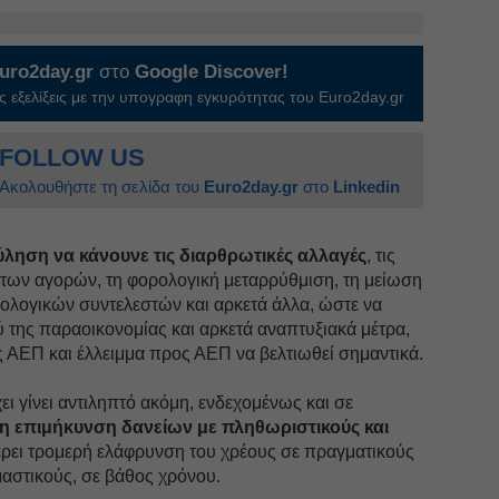
uro2day.gr
στο
Google Discover!
 εξελίξεις με την υπογραφη εγκυρότητας του Euro2day.gr
FOLLOW US
Ακολουθήστε τη σελίδα του
Euro2day.gr
στο
Linkedin
ύληση να κάνουνε τις διαρθρωτικές αλλαγές
, τις
α των αγορών, τη φορολογική μεταρρύθμιση, τη μείωση
ολογικών συντελεστών και αρκετά άλλα, ώστε να
 της παραοικονομίας και αρκετά αναπτυξιακά μέτρα,
 ΑΕΠ και έλλειμμα προς ΑΕΠ να βελτιωθεί σημαντικά.
ι γίνει αντιληπτό ακόμη, ενδεχομένως και σε
η επιμήκυνση δανείων με πληθωριστικούς και
έρει τρομερή ελάφρυνση του χρέους σε πραγματικούς
μαστικούς, σε βάθος χρόνου.