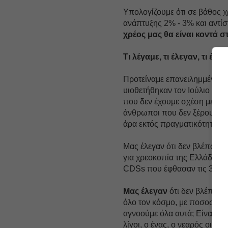
Υπολογίζουμε ότι σε βάθος 
ανάπτυξης 2% - 3% και αντί
χρέος μας θα είναι κοντά σ
Τι λέγαμε, τι έλεγαν, τι έγιν
Προτείναμε επανειλημμένως
υιοθετήθηκαν τον Ιούλιο το
που δεν έχουμε σχέση με την
άνθρωποι που δεν ξέρουμε να
άρα εκτός πραγματικότητας.
Μας έλεγαν ότι δεν βλέπουμε
για χρεοκοπία της Ελλάδας; 
CDSs που έφθασαν τις 3.000
Μας έλεγαν
ότι δεν βλέπουμ
όλο τον κόσμο, με ποσοστό π
αγνοούμε όλα αυτά; Είναι δυν
λίγοι, ο ένας, ο νεαρός οικο