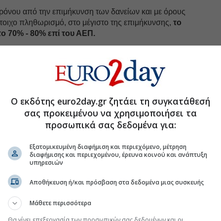
χρόνου από την επιμήκυνση των δανείων και με όρους
στοιχο πληθωρισμό, στο μέγιστο της επιμήκυνσης,
το
το 70% - 80% επί του ΑΕΠ.
ε
 μέτρα
από το πρώτο τρίμηνο του 2010,
τα οποία
υ 2011. Κατηγορηθήκαμε ως γραφικοί, ως άνθρωποι
 πραγματικότητα, ως μειοψηφία, άρα και ως
Ο εκδότης euro2day.gr ζητάει τη συγκατάθεσή
 εκτιμούμε την πραγματικότητα, ως υπεραισιόδοξοι,
σας προκειμένου να χρησιμοποιήσει τα
προσωπικά σας δεδομένα για:
 και δεν ακούμε όλους τους νομπελίστες που μιλούν
Εξατομικευμένη διαφήμιση και περιεχόμενο, μέτρηση
Δεν βλέπουμε τα spreads που έφθασαν τις 2.000, ή τα
διαφήμισης και περιεχομένου, έρευνα κοινού και ανάπτυξη
υπηρεσιών
;
Αποθήκευση ή/και πρόσβαση στα δεδομένα μιας συσκευής
ε πως είμαστε πρώτοι υποψήφιοι για χρεοκοπία σε
ιθανότητας κοντά στο 90%; Ποιοι είμαστε εμείς να
Μάθετε περισσότερα
ατόν οι πολλοί να μην ξέρουν και να ξέρουμε εμείς οι
νομολόγος;
Θα γίνει επεξεργασία των προσωπικών σας δεδομένων και οι