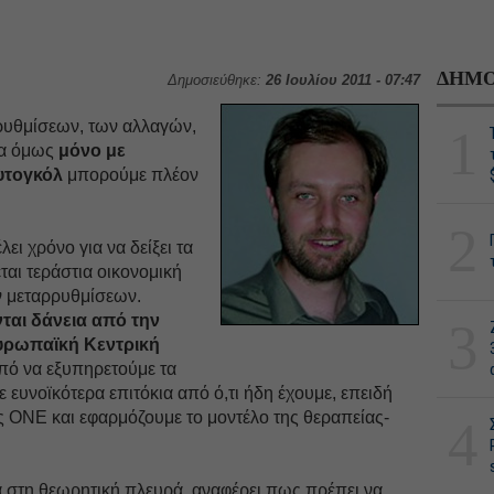
ΔΗΜΟ
Δημοσιεύθηκε:
26 Ιουλίου 2011 - 07:47
ρυθμίσεων, των αλλαγών,
1
ρα όμως
μόνο με
αυτογκόλ
μπορούμε πλέον
2
ει χρόνο για να δείξει τα
ται τεράστια οικονομική
ν μεταρρυθμίσεων.
νται δάνεια από την
3
υρωπαϊκή Κεντρική
πό να εξυπηρετούμε τα
ε ευνοϊκότερα επιτόκια από ό,τι ήδη έχουμε, επειδή
της ΟΝΕ και εφαρμόζουμε το μοντέλο της θεραπείας-
4
ά στη θεωρητική πλευρά, αναφέρει πως πρέπει να