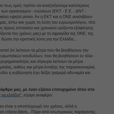
 πει πως εμείς πρέπει να αναζητήσουμε καλύτερους
 των οργανισμών - ενώσεων (ΕΚΤ - Ε.Ε. - ΔΝΤ -
μαίνει υψηλό ρίσκο. Αν η ΕΚΤ και η ΟΝΕ αναλάβουν
μας, έστω και χωρίς τη λύση του ευρωομολόγου, τότε
ς όρους επιτοκίου και χρονικού ορίζοντα εξόφλησης
ίζοντα του χρέους μας) με τη σφραγίδα της ΟΝΕ, της
 δώσει την οριστική λύση για την Ελλάδα...
νιστεί ότι λείπουν τα μέτρα που θα βοηθήσουν την
ευρωπαϊκών κονδυλίων, που θα βοηθήσουν εν τέλει
ιχειρηματικότητα, και σίγουρα λείπουν τα μέτρα
ρατίας, καθώς και μέτρα ένταξης της παραοικονομίας
δώ η κυβέρνηση έχει δείξει τρομερή αδυναμία και
α άρθρο μας, με έναν εξίσου επιτυχημένο τίτλο στο
να ελπίζει!",
είχαμε αναφέρει:
εν είναι η αποπληρωμή του χρέους, αλλά η
σε ετήσια βάση... Πέρα από εσωτερικούς παράγοντες,