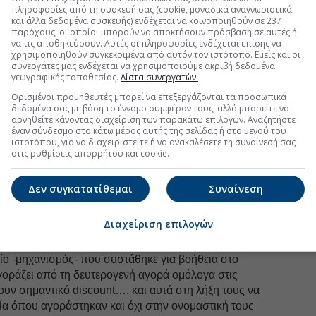
πληροφορίες από τη συσκευή σας (cookie, μοναδικά αναγνωριστικά
και άλλα δεδομένα συσκευής) ενδέχεται να κοινοποιηθούν σε 237
στοχοι ήμασταν
με το άρθρο μας στο euro2day
με
παρόχους, οι οποίοι μπορούν να αποκτήσουν πρόσβαση σε αυτές ή
εία και η χρεοκοπολαγνεία!".
να τις αποθηκεύσουν. Αυτές οι πληροφορίες ενδέχεται επίσης να
χρησιμοποιηθούν συγκεκριμένα από αυτόν τον ιστότοπο. Εμείς και οι
συνεργάτες μας ενδέχεται να χρησιμοποιούμε ακριβή δεδομένα
: "Συμπερασματικά, υπομονή. Τα καλύτερα έπονται".
γεωγραφικής τοποθεσίας.
Λίστα συνεργατών.
Ορισμένοι προμηθευτές μπορεί να επεξεργάζονται τα προσωπικά
:
δεδομένα σας με βάση το έννομο συμφέρον τους, αλλά μπορείτε να
αρνηθείτε κάνοντας διαχείριση των παρακάτω επιλογών. Αναζητήστε
έναν σύνδεσμο στο κάτω μέρος αυτής της σελίδας ή στο μενού του
του δανείου, που πήραμε (και θα πάρουμε).
ιστοτόπου, για να διαχειριστείτε ή να ανακαλέσετε τη συναίνεσή σας
στις ρυθμίσεις απορρήτου και cookie.
του επιτοκίου των 110 δισ. να μειωθεί έστω και κατά
Δεν συγκατατίθεμαι
Συναίνεση
στικότητας, ενίσχυσης της ανάπτυξης και της
Διαχείριση επιλογών
ύγκλισης των οικονομιών στο πλαίσιο της ΟΝΕ…
ίο -μηχανισμός- που συστάθηκε για βοήθεια στο
αγοράζει από τη δευτερογενή αγορά ομόλογα στις
χουν σημαντικό discount…. και αυτά στη λήξη τους να
ία όπου αγοράστηκαν και όχι στην ονομαστική τους