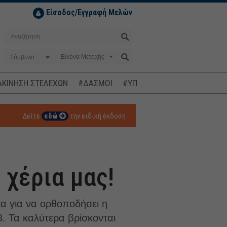
Είσοδος/Εγγραφή Μελών
Σύμβολο
ΚΙΝΗΣΗ ΣΤΕΛΕΧΩΝ
#ΔΑΣΜΟΙ
#ΥΠΟΚΛΟΠΕΣ
#ΠΛΗΘΩΡΙΣΜ
Δείτε
εδώ
την ειδική έκδοση
 χέρια μας!
ια για να ορθοποδήσει η
. Τα καλύτερα βρίσκονται