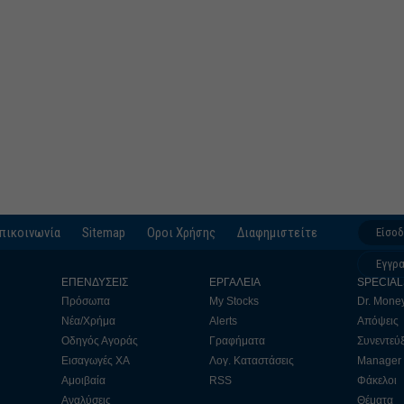
πικοινωνία
Sitemap
Οροι Χρήσης
Διαφημιστείτε
Είσο
Εγγρ
ΕΠΕΝΔΥΣΕΙΣ
ΕΡΓΑΛΕΙΑ
SPECIAL
Πρόσωπα
My Stocks
Dr. Mone
Νέα/Χρήμα
Alerts
Απόψεις
Οδηγός Αγοράς
Γραφήματα
Συνεντεύξ
Εισαγωγές ΧΑ
Λογ. Καταστάσεις
Manager
Αμοιβαία
RSS
Φάκελοι
Αναλύσεις
Θέματα