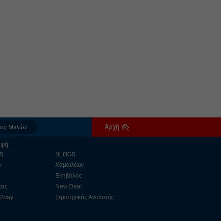
Αρχή
δος Μελών
αφή
S
BLOGS
y
Χαμαιλέων
Εκηβόλος
εις
New Deal
 2day
Στρατηγικός Αναλυτής