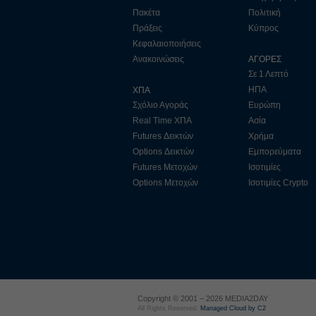
Πακέτα
Πολιτική
Πράξεις
Κύπρος
Κεφαλαιοποιήσεις
Ανακοινώσεις
ΑΓΟΡΕΣ
Σε 1 Λεπτό
ΗΠΑ
ΧΠΑ
Σχόλιο Αγοράς
Ευρώπη
Real Time ΧΠΑ
Ασία
Futures Δεικτών
Χρήμα
Options Δεικτών
Εμπορεύματα
Futures Μετοχών
Ισοτιμίες
Options Μετοχών
Ισοτιμίες Crypto
Copyright © 2001 – 2026 MEDIA2DAY
All Rights Reserved.
Managed Cloud by C2