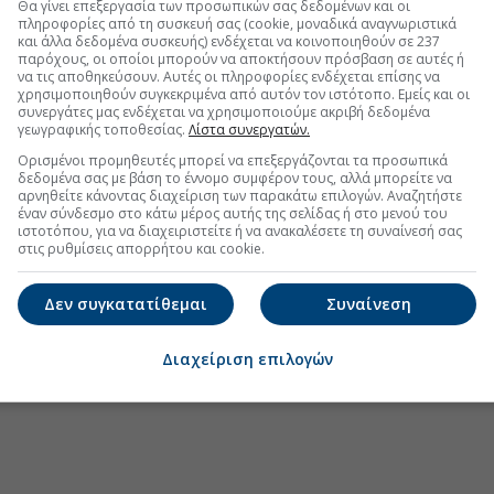
Θα γίνει επεξεργασία των προσωπικών σας δεδομένων και οι
πληροφορίες από τη συσκευή σας (cookie, μοναδικά αναγνωριστικά
και άλλα δεδομένα συσκευής) ενδέχεται να κοινοποιηθούν σε 237
παρόχους, οι οποίοι μπορούν να αποκτήσουν πρόσβαση σε αυτές ή
να τις αποθηκεύσουν. Αυτές οι πληροφορίες ενδέχεται επίσης να
χρησιμοποιηθούν συγκεκριμένα από αυτόν τον ιστότοπο. Εμείς και οι
συνεργάτες μας ενδέχεται να χρησιμοποιούμε ακριβή δεδομένα
γεωγραφικής τοποθεσίας.
Λίστα συνεργατών.
Ορισμένοι προμηθευτές μπορεί να επεξεργάζονται τα προσωπικά
δεδομένα σας με βάση το έννομο συμφέρον τους, αλλά μπορείτε να
αρνηθείτε κάνοντας διαχείριση των παρακάτω επιλογών. Αναζητήστε
έναν σύνδεσμο στο κάτω μέρος αυτής της σελίδας ή στο μενού του
ιστοτόπου, για να διαχειριστείτε ή να ανακαλέσετε τη συναίνεσή σας
στις ρυθμίσεις απορρήτου και cookie.
Δεν συγκατατίθεμαι
Συναίνεση
Διαχείριση επιλογών