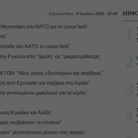
ΔΗΜΟ
Δημοσιεύθηκε:
9 Ιουλίου 2026 - 07:40
ητσοτάκη στο ΝΑΤΟ για το casus belli"
1
πή"
οδο του ΝΑΤΟ το casus belli"
2
την Ρωσσία απο "άμεση" σε "μακροπρόθεσμη
Ν: "Νέος γύρος εξοπλισμών και ακρίβειας"
3
απο Ερντογάν για παζάρια στο Αιγαίο"
 γενικευμένου μακελειού για τα κέρδη"
4
ωση Κυριάκο και Αλέξη"
ρές ανεβαίνουν τα επιτόκια"
νι" γεωπολιτικού ρίσκου στις αγορές"