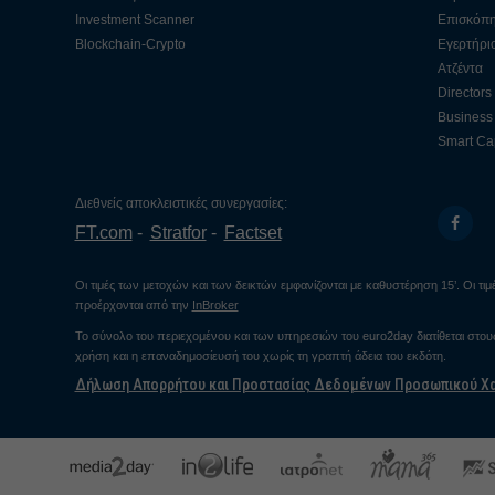
Investment Scanner
Επισκόπ
Blockchain-Crypto
Εγερτήρι
Ατζέντα
Directors
Business 
Smart Cap
Διεθνείς αποκλειστικές συνεργασίες:
FT.com
Stratfor
Factset
Οι τιμές των μετοχών και των δεικτών εμφανίζονται με καθυστέρηση 15’. Οι τ
προέρχονται από την
InBroker
Το σύνολο του περιεχομένου και των υπηρεσιών του euro2day διατίθεται στο
χρήση και η επαναδημοσίευσή του χωρίς τη γραπτή άδεια του εκδότη.
Δήλωση Απορρήτου και Προστασίας Δεδομένων Προσωπικού Χ