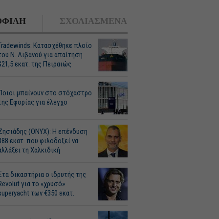
ΦΙΛΗ
ΣΧΟΛΙΑΣΜΕΝΑ
Tradewinds: Κατασχέθηκε πλοίο
του Ν. Λιβανού για απαίτηση
$21,5 εκατ. της Πειραιώς
Ποιοι μπαίνουν στο στόχαστρο
της Εφορίας για έλεγχο
Ζησιάδης (ONYX): Η επένδυση
388 εκατ. που φιλοδοξεί να
αλλάξει τη Χαλκιδική
Στα δικαστήρια ο ιδρυτής της
Revolut για το «χρυσό»
superyacht των €350 εκατ.