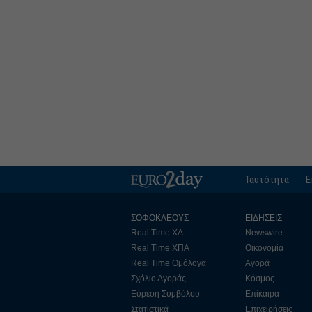
Ταυτότητα
Ε
ΣΟΦΟΚΛΕΟΥΣ
ΕΙΔΗΣΕΙΣ
Real Time ΧΑ
Newswire
Real Time ΧΠΑ
Οικονομία
Real Time Ομόλογα
Αγορά
Σχόλιο Αγοράς
Κόσμος
Εύρεση Συμβόλου
Επίκαιρα
Στατιστικά
Επιχειρήσεις